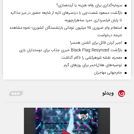
سرمایه‌گذاری برای رفاه؛ هزینه یا آینده‌سازی؟
بازگشت مسعود شصت‌چی با دردسر‌های تازه؛ از شایعه حضور در میز مذاکره
تا پایان فیلمبرداری «مرد سه‌هزارچهره»
استعلام وام ضروری ۷۵ میلیون تومانی بازنشستگان کشوری؛ نحوه مشاهده
نتیجه درخواست
اجیر کردن قاتل برای کشتن همسر!
بازگشت Black Flag Resynced خبری جذاب برای دوستداران بازی
معجزه، نقشه شوهرکشی را ناکام گذاشت
توصیه‌های هلال‌احمر برای روز‌های گرم
جام‌جهانی مهاجران
ویدئو