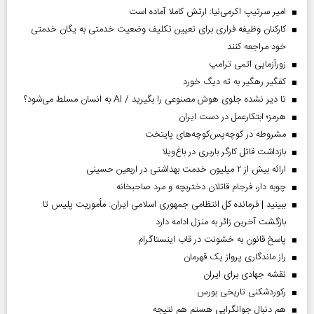
امیر سرتیپ اکرمی‌نیا: ارتش کاملا آماده است
کارکنان وظیفه فراری برای تعیین تکلیف وضعیت خدمتی به یگان خدمتی
خود مراجعه کنند
زورآزمایی اتمی ترامپ
کفگیر رهگیر به ته دیگ خورد
تا دیر نشده جلوی هوش مصنوعی را بگیرید / AI به انسان مسلط می‌شود؟
هرمز؛ ابتکارعمل در دست ایران
مشروطه در کوچه‌پس‌کوچه‌های پایتخت
بازداشت قاتل کارگر باربری در باغ‌ویلا
ارائه بیش از ۲ میلیون خدمت بهداشتی در اربعین حسینی
چوبه دار، فرجام قاتلان دختربچه و مرد صاحبخانه
ببینید | فرمانده کل انتظامی جمهوری اسلامی ایران­: مأموریت پلیس تا
بازگشت آخرین زائر به منزل ادامه دارد
پاسخ قانون به خشونت در قاب اینستاگرام
راز ماندگاری پرواز یک قهرمان
نقشه جهادی برای ایران
رکوردشکنی تاریخی بورس
هم دنبال جوانگرایی هستم هم نتیجه