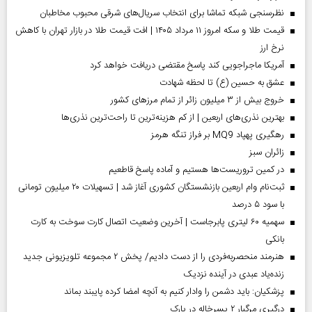
نظرسنجی شبکه تماشا برای انتخاب سریال‌های شرقی محبوب مخاطبان
قیمت طلا و سکه امروز ۱۱ مرداد ۱۴۰۵ | افت قیمت طلا در بازار تهران با کاهش
نرخ ارز
آمریکا ماجراجویی کند پاسخ مقتضی دریافت خواهد کرد
عشق به حسین (ع) تا لحظه شهادت
خروج بیش از ۳ میلیون زائر از تمام مرز‌های کشور
بهترین نذری‌های اربعین | از کم هزینه‌ترین تا راحت‌ترین نذری‌ها
رهگیری پهپاد MQ9 بر فراز تنگه هرمز
‌زائران سبز
در کمین تروریست‌ها هستیم و آماده پاسخ قاطعیم
ثبت‌نام وام اربعین بازنشستگان کشوری آغاز شد | تسهیلات ۲۰ میلیون تومانی
با سود ۵ درصد
سهمیه ۶۰ لیتری پابرجاست | آخرین وضعیت اتصال کارت سوخت به کارت
بانکی
هنرمند منحصر‌به‌فردی را از دست دادیم/ پخش ۲ مجموعه تلویزیونی جدید
زنده‌یاد عبدی در آینده نزدیک
پزشکیان: باید دشمن را وادار کنیم به آنچه امضا کرده پایبند بماند
درگیری مرگبار ۲ پسرخاله در پارک