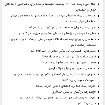
ناهار چی درست کنم؟ | ۲۰ پیشنهاد خوشمزه و ساده برای ناهار امروز + غذاهای
فوری و اقتصادی
امیرحسین بهداد به عنوان سرپرست هیئت کوهنوردی و صعودهای ورزشی
آذربایجان شرقی منصوب شد
زمان پخش سریال «ماه عسل» با بازی اکبر عبدی اعلام شد
دمای ۵۰ درجه در خوزستان | احتمال بارش‌های سیل‌آسا در ۳ استان
قصه سریال رویای نیمه شب اختلاف شیعه و سنی نیست/ از روند اجرای
فیلمنامه رضایت دارم
مسیر‌های راهپیمایی جاماندگان اربعین در البرز اعلام شد
قیمت سکه و طلا در بازار آزاد در ۱۰ مرداد ۱۴۰۵
ببینید | «چهل روز » محسن چاووشی منتشر شد
رسانه‌های برون‌مرزی راویان جهانی اربعین
افزایش سقف اعتبار خرید بازنشستگان کشوری | زمان اعلام مبلغ جدید
تسهیلات خرید از فروشگاه‌ها
اطراف رشت کجا بریم (جاهای دیدنی اطراف رشت)
باج‌نیوزها؛ باج‌گیری در لباس افشاگری
تعرض به زیرساخت‌های ایران، بنای هژمونی آمریکا را فرو می‌ریزد
سپر آمریکا نشوید