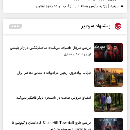
ببینید | بازدید رئیس رسانه ملی از قلب تپنده رادیو اربعین
پیشنهاد سردبیر
بررسی سریال «اعتراف می‌کنم»؛ ساختارشکنی در ژانر پلیسی
ایران + نقد و تحلیل
بازتاب پیاده‌روی اربعین در ادبیات داستانی معاصر ایران
امضای سروش صحت در «استخر» دیگر غافلگیر نمی‌کند
بررسی بازی Silent Hill: Townfall؛ از داستان و گیم‌پلی تا
تاریخ انتشار و سیستم مورد نیاز