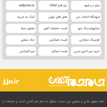
سئو در مشهد
نرم افزار CRM
webone.co
فروشگاه انتخاب من
هتل های تهران
کمک به خیریه
میکروبلیدینگ ابرو
قیمت ضایعات آهن
مفتول سیاه
کوچینگ سازمانی
قیمت هبلکس
جک سقفی
خرید میز اداری مدرن
قیمت میلگرد
میز کنفرانس
تمام حقوق مادی و معنوی این سایت متعلق به جام جم آنلاین است و استفاده از