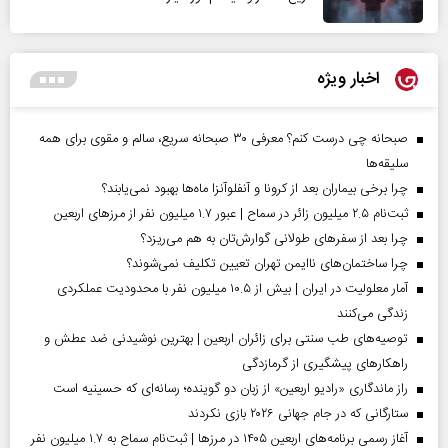
اخبار ویژه
صبحانه چی درست کنم؟ معرفی ۳۰ صبحانه سریع، سالم و مقوی برای همه
سلیقه‌ها
چرا برخی بیماران بعد از کرونا و آنفلوآنزا ماه‌ها بهبود نمی‌یابند؟
ثبت‌نام ۲.۵ میلیون زائر در سماح | عبور ۱.۷ میلیون نفر از مرز‌های اربعین
چرا بعد از سفرهای طولانی گوارش‌تان به هم می‌ریزد؟
چرا ساختمان‌های ناایمن تهران تعیین تکلیف نمی‌شوند؟
آمار معلولیت در ایران | بیش از ۱۰.۵ میلیون نفر با محدودیت عملکردی
زندگی می‌کنند
توصیه‌های طب سنتی برای زائران اربعین | بهترین نوشیدنی ضد عطش و
راهکارهای پیشگیری از گرمازدگی
راز ماندگاری «رادیو اربعین» از زبان دو گوینده؛ رسانه‌ای که حسینیه است
ستارگانی که در جام جهانی ۲۰۲۶ بازی نکردند
آغاز رسمی برنامه‌های اربعین ۱۴۰۵ در مرز‌ها | ثبت‌نام سماح به ۱.۷ میلیون نفر