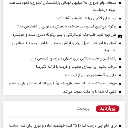
استعلام وام ضروری ۷۵ میلیون تومانی بازنشستگان کشوری؛ نحوه مشاهده
نتیجه درخواست
این غذای لاکچری را ۱۵ دقیقه‌ای آماده کنید
چگونه می‌توان تصاویر ساخته‌شده با هوش مصنوعی را تشخیص داد؟
طرز تهیه تارت فلپ‌جک توت‌فرنگی با پنیر ریکوتا؛ دسری ساده و خوشمزه
آشنایی با آش‌های اصیل ایرانی؛ از آش عباسعلی تا آش ترخینه + خواص و
طرز تهیه
پارک شیرین قابلیت‌ بالایی برای اجرای پروژهای تفریحی دارد
مراقب باشید این بیماری عجیب و غریب را از کنه نگیرید!
خاوران؛ گمشده‌ای در تاریخ کرمانشاه
فروش خیره‌کننده داستان اسباب‌بازی ۵؛ بزرگ‌ترین افتتاحیه سال برای پیکسار
کتابی که شما را به مکث دعوت می‌کند
پربازدید
پربحث
برای شام چی درست کنم؟ | ۲۵ ایده خوشمزه، ساده و فوری برای شام امشب