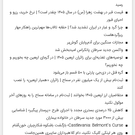
رسید
قیمت قبر در بهشت زهرا (س) در سال ۱۴۰۵ چقدر است؟ | نرخ خرید، رزرو و
احیای قبور
چرا گرد و غبار در ایران تشدید شد؟ | حقابه تالاب‌ها مهم‌ترین راهکار مهار
ریزگردهاست
مجازات سنگین برای آدم‌ربایان گوش‌بر
واکسن جدید سرطان پانکراس امیدبخش شد
توصیه‌های تغذیه‌ای برای زائران اربعین ۱۴۰۵ | در گرمای اربعین چه بخوریم و
چه نخوریم؟
گره قتل در دی‌جی پارتی با ۵۰ قسم باز می‌شود
ثبت‌نام بیش از یک میلیون نفر در سماح | زائران «همیار اربعین» را نصب
کنند
متقاضیان ارز اربعین ۱۴۰۵ بخوانند | ثبت‌نام در سامانه سماح را به روز‌های آخر
موکول نکنید
کاهش ۲۵ درصدی بستری مجدد با اجرای طرح «پرستار پیگیر» | شناسایی
بیش از ۳۰۰۰ مورد جدید سرطان در خانواده بیماران
Castlevania: Belmont’s Curse؛ بازگشت باشکوه شکارچیان خون‌آشام
روی هر لینکی کلیک نکنید، دام کلاهبرداران سایبری همین‌جاست