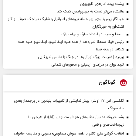
پشت پرده آمارهای تلویزیون
عالیشاه می‌توانست به پرسپولیس کمک کند
خبرنگار پرس‌تی‌وی زیر حمله نیروهای اسرائیلی؛ شلیک نارنجک صوتی و گاز
اشک‌آور به خبرنگاران
صدا و سیما در امتداد خارگ و چاه مبارک
رئیس فیفا استعفا نمی‌دهد / همه علیه اینفانتینو، اینفانتینو علیه همه
شکاف در بدنه فیفا
ببینید | غنیمت بزرگ ایرانی‌ها در جنگ با دشمن آمریکایی
تردد روان در مرزهای اربعینی و محورهای شمالی
گوناگون
گلکسی اس ۲۷ اولترا؛ پیش‌نمایشی از تغییرات بنیادین در پرچمدار بعدی
سامسونگ
رشد خیره‌کننده بازار توکن‌های هوش مصنوعی (AI)؛ از هیجان تا
زیرساخت‌های واقعی
انقلاب گوشی‌های تاشو‌ با طعم هوش مصنوعی؛ معرفی و مقایسه خانواده