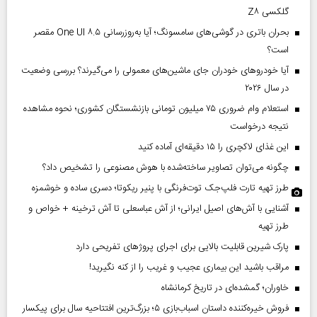
گلکسی Z۸
بحران باتری در گوشی‌های سامسونگ؛ آیا به‌روزرسانی One UI ۸.۵ مقصر
است؟
آیا خودروهای خودران جای ماشین‌های معمولی را می‌گیرند؟ بررسی وضعیت
در سال ۲۰۲۶
استعلام وام ضروری ۷۵ میلیون تومانی بازنشستگان کشوری؛ نحوه مشاهده
نتیجه درخواست
این غذای لاکچری را ۱۵ دقیقه‌ای آماده کنید
چگونه می‌توان تصاویر ساخته‌شده با هوش مصنوعی را تشخیص داد؟
طرز تهیه تارت فلپ‌جک توت‌فرنگی با پنیر ریکوتا؛ دسری ساده و خوشمزه
آشنایی با آش‌های اصیل ایرانی؛ از آش عباسعلی تا آش ترخینه + خواص و
طرز تهیه
پارک شیرین قابلیت‌ بالایی برای اجرای پروژهای تفریحی دارد
مراقب باشید این بیماری عجیب و غریب را از کنه نگیرید!
خاوران؛ گمشده‌ای در تاریخ کرمانشاه
فروش خیره‌کننده داستان اسباب‌بازی ۵؛ بزرگ‌ترین افتتاحیه سال برای پیکسار