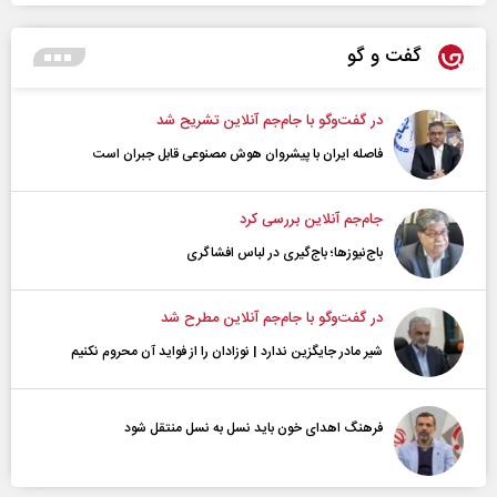
گفت و گو
در گفت‌و‌گو با جام‌جم آنلاین تشریح شد
فاصله ایران با پیشرو‌ان هوش مصنوعی قابل جبران است
جام‌جم آنلاین بررسی کرد
باج‌نیوزها؛ باج‌گیری در لباس افشاگری
در گفت‌و‌گو با جام‌جم آنلاین مطرح شد
شیر مادر جایگزین ندارد | نوزادان را از فواید آن محروم نکنیم
فرهنگ اهدای خون باید نسل به نسل منتقل شود