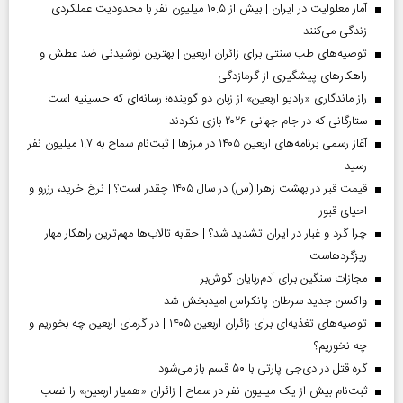
آمار معلولیت در ایران | بیش از ۱۰.۵ میلیون نفر با محدودیت عملکردی
زندگی می‌کنند
توصیه‌های طب سنتی برای زائران اربعین | بهترین نوشیدنی ضد عطش و
راهکارهای پیشگیری از گرمازدگی
راز ماندگاری «رادیو اربعین» از زبان دو گوینده؛ رسانه‌ای که حسینیه است
ستارگانی که در جام جهانی ۲۰۲۶ بازی نکردند
آغاز رسمی برنامه‌های اربعین ۱۴۰۵ در مرز‌ها | ثبت‌نام سماح به ۱.۷ میلیون نفر
رسید
قیمت قبر در بهشت زهرا (س) در سال ۱۴۰۵ چقدر است؟ | نرخ خرید، رزرو و
احیای قبور
چرا گرد و غبار در ایران تشدید شد؟ | حقابه تالاب‌ها مهم‌ترین راهکار مهار
ریزگردهاست
مجازات سنگین برای آدم‌ربایان گوش‌بر
واکسن جدید سرطان پانکراس امیدبخش شد
توصیه‌های تغذیه‌ای برای زائران اربعین ۱۴۰۵ | در گرمای اربعین چه بخوریم و
چه نخوریم؟
گره قتل در دی‌جی پارتی با ۵۰ قسم باز می‌شود
ثبت‌نام بیش از یک میلیون نفر در سماح | زائران «همیار اربعین» را نصب