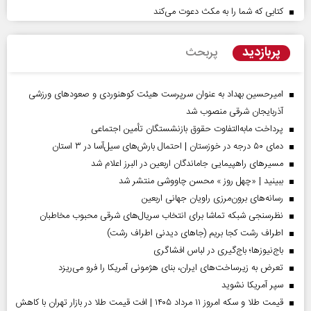
کتابی که شما را به مکث دعوت می‌کند
پربازدید
پربحث
امیرحسین بهداد به عنوان سرپرست هیئت کوهنوردی و صعودهای ورزشی
آذربایجان شرقی منصوب شد
پرداخت مابه‌التفاوت حقوق بازنشستگان تأمین اجتماعی
دمای ۵۰ درجه در خوزستان | احتمال بارش‌های سیل‌آسا در ۳ استان
مسیر‌های راهپیمایی جاماندگان اربعین در البرز اعلام شد
ببینید | «چهل روز » محسن چاووشی منتشر شد
رسانه‌های برون‌مرزی راویان جهانی اربعین
نظرسنجی شبکه تماشا برای انتخاب سریال‌های شرقی محبوب مخاطبان
اطراف رشت کجا بریم (جاهای دیدنی اطراف رشت)
باج‌نیوزها؛ باج‌گیری در لباس افشاگری
تعرض به زیرساخت‌های ایران، بنای هژمونی آمریکا را فرو می‌ریزد
سپر آمریکا نشوید
قیمت طلا و سکه امروز ۱۱ مرداد ۱۴۰۵ | افت قیمت طلا در بازار تهران با کاهش