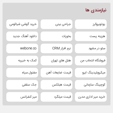
نیازمندی ها
یوتوبروکرز
جراحی بینی
خرید گوشی شیائومی
هزینه پست
بخورات
دانلود آهنگ جدید
سئو در مشهد
نرم افزار CRM
webone.co
فروشگاه انتخاب من
هتل های تهران
کمک به خیریه
میکروبلیدینگ ابرو
قیمت ضایعات آهن
مفتول سیاه
کوچینگ سازمانی
قیمت هبلکس
جک سقفی
خرید میز اداری مدرن
قیمت میلگرد
میز کنفرانس