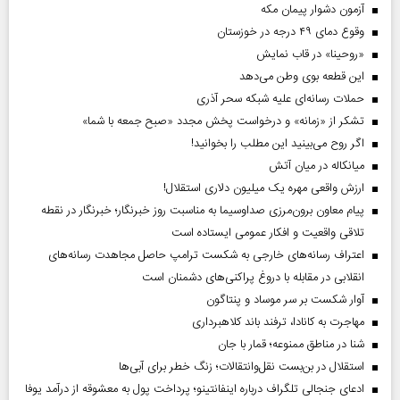
آزمون دشوار پیمان مکه
وقوع دمای ۴۹ درجه در خوزستان
«روحینا» در قاب نمایش
این قطعه بوی وطن می‌دهد
حملات رسانه‌ای علیه شبکه سحر آذری
تشکر از «زمانه» و درخواست پخش مجدد «صبح جمعه با شما»
اگر روح می‌بینید این مطلب را بخوانید!
میانکاله در میان آتش
ارزش واقعی مهره یک میلیون دلاری استقلال!
پیام معاون برون‌مرزی صداوسیما به مناسبت روز خبرنگار؛ خبرنگار در نقطه
تلاقی واقعیت و افکار عمومی ایستاده است
اعتراف رسانه‌های خارجی به شکست ترامپ حاصل مجاهدت رسانه‌های
انقلابی در مقابله با دروغ پراکنی‌های دشمنان است
آوار شکست بر سر موساد و پنتاگون
مهاجرت به کانادا، ترفند باند کلاهبرداری
شنا در مناطق ممنوعه؛ قمار با جان
استقلال در بن‌بست نقل‌وانتقالات؛ زنگ خطر برای آبی‌ها
ادعای جنجالی تلگراف درباره اینفانتینو؛ پرداخت پول به معشوقه از درآمد یوفا