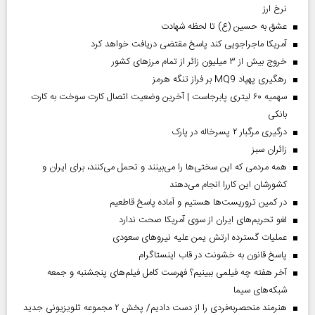
نرخ ارز
عشق به حسین (ع) تا لحظه شهادت
آمریکا ماجراجویی کند پاسخ مقتضی دریافت خواهد کرد
خروج بیش از ۳ میلیون زائر از تمام مرز‌های کشور
رهگیری پهپاد MQ9 بر فراز تنگه هرمز
سهمیه ۶۰ لیتری پابرجاست | آخرین وضعیت اتصال کارت سوخت به کارت
بانکی
درگیری مرگبار ۲ پسرخاله در پارک
‌زائران سبز
همه مردمی که این سختی‌ها را می‌بینند و تحمل می‌کنند، برای ایران و
کشورشان این کاررا انجام می‌دهند
در کمین تروریست‌ها هستیم و آماده پاسخ قاطعیم
لغو تحریم‌های ایران از سوی آمریکا صحت ندارد
عملیات گسترده ارتش یمن علیه نیروهای سعودی
پاسخ قانون به خشونت در قاب اینستاگرام
آخر هفته چه فیلمی ببینیم؟ فهرست کامل فیلم‌های پنجشنبه و جمعه
شبکه‌های سیما
هنرمند منحصر‌به‌فردی را از دست دادیم/ پخش ۲ مجموعه تلویزیونی جدید