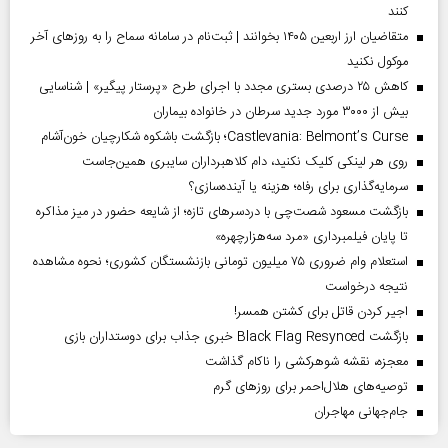
کنند
متقاضیان ارز اربعین ۱۴۰۵ بخوانند | ثبت‌نام در سامانه سماح را به روز‌های آخر
موکول نکنید
کاهش ۲۵ درصدی بستری مجدد با اجرای طرح «پرستار پیگیر» | شناسایی
بیش از ۳۰۰۰ مورد جدید سرطان در خانواده بیماران
Castlevania: Belmont’s Curse؛ بازگشت باشکوه شکارچیان خون‌آشام
روی هر لینکی کلیک نکنید، دام کلاهبرداران سایبری همین‌جاست
سرمایه‌گذاری برای رفاه؛ هزینه یا آینده‌سازی؟
بازگشت مسعود شصت‌چی با دردسر‌های تازه؛ از شایعه حضور در میز مذاکره
تا پایان فیلمبرداری «مرد سه‌هزارچهره»
استعلام وام ضروری ۷۵ میلیون تومانی بازنشستگان کشوری؛ نحوه مشاهده
نتیجه درخواست
اجیر کردن قاتل برای کشتن همسر!
بازگشت Black Flag Resynced خبری جذاب برای دوستداران بازی
معجزه، نقشه شوهرکشی را ناکام گذاشت
توصیه‌های هلال‌احمر برای روز‌های گرم
جام‌جهانی مهاجران