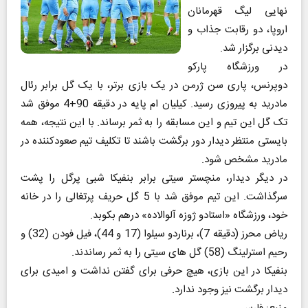
نهایی لیگ قهرمانان
اروپا، دو رقابت جذاب و
دیدنی برگزار شد.
در ورزشگاه پارکو
دوپرنس، پاری سن ژرمن در یک بازی برتر، با یک گل برابر رئال
مادرید به پیروزی رسید. کیلیان ام پایه در دقیقه 90+4 موفق شد
تک گل این تیم و این مسابقه را به ثمر برساند. با این نتیجه، همه
بایستی منتظر دیدار دور برگشت باشند تا تکلیف تیم صعودکننده در
مادرید مشخص شود.
در دیگر دیدار، منچستر سیتی برابر بنفیکا شبی پرگل را پشت
سرگذاشت. این تیم موفق شد با 5 گل حریف پرتغالی را در خانه
خود، ورزشگاه «استادو ژوزه آلوالاده» درهم بکوبد.
ریاض محرز (دقیقه 7)، برناردو سیلوا (17 و 44)، فیل فودن (32) و
رحیم استرلینگ (58) گل های سیتی را به ثمر رساندند.
بنفیکا در این بازی، هیچ حرفی برای گفتن نداشت و امیدی برای
دیدار برگشت نیز وجود ندارد.