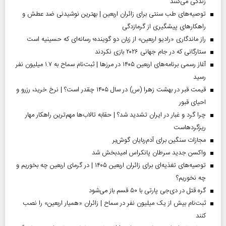
زندگی می‌کنند
توصیه‌های طب سنتی برای زائران اربعین | بهترین نوشیدنی ضد عطش و
راهکارهای پیشگیری از گرمازدگی
راز ماندگاری «رادیو اربعین» از زبان دو گوینده؛ رسانه‌ای که حسینیه است
ستارگانی که در جام جهانی ۲۰۲۶ بازی نکردند
آغاز رسمی برنامه‌های اربعین ۱۴۰۵ در مرز‌ها | ثبت‌نام سماح به ۱.۷ میلیون نفر
رسید
قیمت قبر در بهشت زهرا (س) در سال ۱۴۰۵ چقدر است؟ | نرخ خرید، رزرو و
احیای قبور
چرا گرد و غبار در ایران تشدید شد؟ | حقابه تالاب‌ها مهم‌ترین راهکار مهار
ریزگردهاست
مجازات سنگین برای آدم‌ربایان گوش‌بر
واکسن جدید سرطان پانکراس امیدبخش شد
توصیه‌های تغذیه‌ای برای زائران اربعین ۱۴۰۵ | در گرمای اربعین چه بخوریم و
چه نخوریم؟
گره قتل در دی‌جی پارتی با ۵۰ قسم باز می‌شود
ثبت‌نام بیش از یک میلیون نفر در سماح | زائران «همیار اربعین» را نصب
کنند