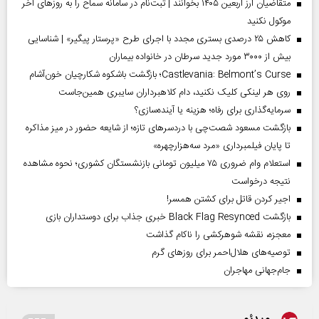
متقاضیان ارز اربعین ۱۴۰۵ بخوانند | ثبت‌نام در سامانه سماح را به روز‌های آخر
موکول نکنید
کاهش ۲۵ درصدی بستری مجدد با اجرای طرح «پرستار پیگیر» | شناسایی
بیش از ۳۰۰۰ مورد جدید سرطان در خانواده بیماران
Castlevania: Belmont’s Curse؛ بازگشت باشکوه شکارچیان خون‌آشام
روی هر لینکی کلیک نکنید، دام کلاهبرداران سایبری همین‌جاست
سرمایه‌گذاری برای رفاه؛ هزینه یا آینده‌سازی؟
بازگشت مسعود شصت‌چی با دردسر‌های تازه؛ از شایعه حضور در میز مذاکره
تا پایان فیلمبرداری «مرد سه‌هزارچهره»
استعلام وام ضروری ۷۵ میلیون تومانی بازنشستگان کشوری؛ نحوه مشاهده
نتیجه درخواست
اجیر کردن قاتل برای کشتن همسر!
بازگشت Black Flag Resynced خبری جذاب برای دوستداران بازی
معجزه، نقشه شوهرکشی را ناکام گذاشت
توصیه‌های هلال‌احمر برای روز‌های گرم
جام‌جهانی مهاجران