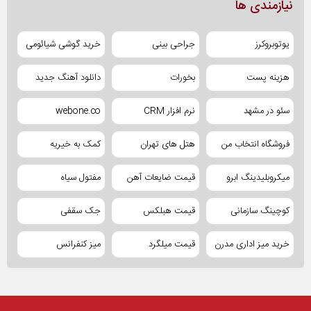
نیازمندی ها
یوتوبروکرز
جراحی بینی
خرید گوشی شیائومی
هزینه پست
بخورات
دانلود آهنگ جدید
سئو در مشهد
نرم افزار CRM
webone.co
فروشگاه انتخاب من
هتل های تهران
کمک به خیریه
میکروبلیدینگ ابرو
قیمت ضایعات آهن
مفتول سیاه
کوچینگ سازمانی
قیمت هبلکس
جک سقفی
خرید میز اداری مدرن
قیمت میلگرد
میز کنفرانس