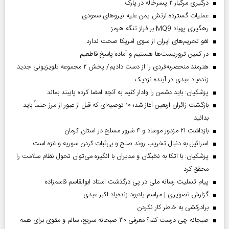
درگیری مرگبار ۲ پسرخاله در پارک
عملیات گسترده ارتش یمن علیه نیروهای سعودی
رهگیری پهپاد MQ9 بر فراز تنگه هرمز
لغو تحریم‌های ایران از سوی آمریکا صحت ندارد
در کمین تروریست‌ها هستیم و آماده پاسخ قاطعیم
هنرمند منحصر‌به‌فردی را از دست دادیم/ پخش ۲ مجموعه تلویزیونی جدید
زنده‌یاد عبدی در آینده نزدیک
پزشکیان: باید دشمن را وادار کنیم به آنچه امضا کرده پایبند بماند
بازگشت زائران اربعین آغاز شد؛ ۱۰ توصیه‌ای که قبل از عبور از مرز حتماً باید
بدانید
بازداشت ۲۱ مزدور موساد و ۴ شرور مسلح در استان کرمان
اسرائیل به دنبال تخریب روند صلح و بی‌ثبات کردن سوریه و غزه است
پزشکیان: با اتکا به نخبگان و مدیران با انگیزه می‌توان تحول نظام سلامت را
محقق کرد
پیام تسلیت رسانه ملی در پی درگذشت استاد ابوالقاسم قاسم‌زاده
گزارش تصویری | مراسم یادبود زنده‌یاد اکبر عبدی
برادرکشی به خاطر کار نکردن
صبحانه چی درست کنم؟ معرفی ۳۰ صبحانه سریع، سالم و مقوی برای همه