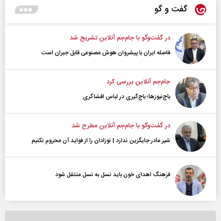
گفت و گو
در گفت‌و‌گو با جام‌جم آنلاین تشریح شد
فاصله ایران با پیشرو‌ان هوش مصنوعی قابل جبران است
جام‌جم آنلاین بررسی کرد
باج‌نیوزها؛ باج‌گیری در لباس افشاگری
در گفت‌و‌گو با جام‌جم آنلاین مطرح شد
شیر مادر جایگزین ندارد | نوزادان را از فواید آن محروم نکنیم
فرهنگ اهدای خون باید نسل به نسل منتقل شود