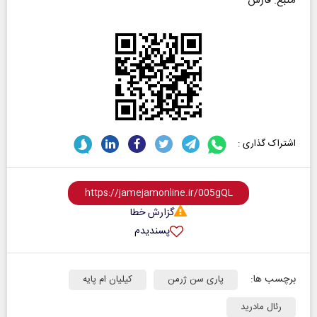
منبع: فارس
اشتراک گذاری :
گزارش خطا
پسندیدم
برچسب ها:
پاری سن ژرمن
کیلیان ام پایه
رئال مادرید