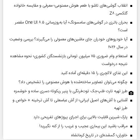
انقلاب گوشی‌های تاشو‌ با طعم هوش مصنوعی؛ معرفی و مقایسه خانواده
گلکسی Z۸
بحران باتری در گوشی‌های سامسونگ؛ آیا به‌روزرسانی One UI ۸.۵ مقصر
است؟
آیا خودروهای خودران جای ماشین‌های معمولی را می‌گیرند؟ بررسی وضعیت
در سال ۲۰۲۶
استعلام وام ضروری ۷۵ میلیون تومانی بازنشستگان کشوری؛ نحوه مشاهده
نتیجه درخواست
این غذای لاکچری را ۱۵ دقیقه‌ای آماده کنید
چگونه می‌توان تصاویر ساخته‌شده با هوش مصنوعی را تشخیص داد؟
طرز تهیه تارت فلپ‌جک توت‌فرنگی با پنیر ریکوتا؛ دسری ساده و خوشمزه
آشنایی با آش‌های اصیل ایرانی؛ از آش عباسعلی تا آش ترخینه + خواص و
طرز تهیه
پارک شیرین قابلیت‌ بالایی برای اجرای پروژهای تفریحی دارد
مراقب باشید این بیماری عجیب و غریب را از کنه نگیرید!
خاوران؛ گمشده‌ای در تاریخ کرمانشاه