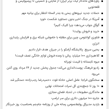
رکورد‌های ماندگار لیگ برتر ایران؛ از عنایتی و حسینی تا پرسپولیس و
قلعه‌نویی
حملات جدید نیروهای یمنی به بندر المخا؛ انتظار برای بیانیه مهم
آمریکا در جنگ اخیر بدون دستاورد شکست خورد
گوگل جواب می‌دهد؛ چرا کلیک کنیم؟
خرید و فروش روایت!
فناوری کوانتومی چین برای مقابله با خاموشی شبکه برق و افزایش پایداری
انرژی
یحیی سریع: پالایشگاه آرامکو را در جیزان هدف قرار دادیم
کلاهبرداری ۱۰۰ میلیارد ریالی با وعده فروش لوازم خانگی نصف قیمت!
میوه تابستانه با قیمت نوبرانه
رادیو فرهنگ پوست‌اندازی می‌کند؛ جدول پخش جدید از ۲۴ مرداد روی آنتن
می‌رود
سخنگوی فراجا: عامل اصلی حادثه فوت «حمیدرضا رجب‌زاده» دستگیر شد
۱۰ روز تا جمع‌بندی کل نمرات امتحانات نهایی
ماندگاری مطبوعات در تندباد فضای مجازی
جایزه ۱۰۰ میلیون دلاری برای سر ترامپ
بازدید مدیرکل روابط‌عمومی رسانه ملی از روزنامه جام‌جم به‌مناسبت روز خبرنگار