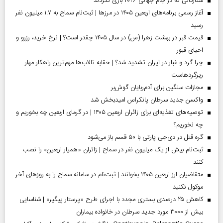
ستارگانی که در جام جهانی ۲۰۲۶ بازی نکردند
آغاز رسمی برنامه‌های اربعین ۱۴۰۵ در مرز‌ها | ثبت‌نام سماح به ۱.۷ میلیون نفر
رسید
قیمت قبر در بهشت زهرا (س) در سال ۱۴۰۵ چقدر است؟ | نرخ خرید، رزرو و
احیای قبور
چرا گرد و غبار در ایران تشدید شد؟ | حقابه تالاب‌ها مهم‌ترین راهکار مهار
ریزگردهاست
مجازات سنگین برای آدم‌ربایان گوش‌بر
واکسن جدید سرطان پانکراس امیدبخش شد
توصیه‌های تغذیه‌ای برای زائران اربعین ۱۴۰۵ | در گرمای اربعین چه بخوریم و
چه نخوریم؟
گره قتل در دی‌جی پارتی با ۵۰ قسم باز می‌شود
ثبت‌نام بیش از یک میلیون نفر در سماح | زائران «همیار اربعین» را نصب
کنند
متقاضیان ارز اربعین ۱۴۰۵ بخوانند | ثبت‌نام در سامانه سماح را به روز‌های آخر
موکول نکنید
کاهش ۲۵ درصدی بستری مجدد با اجرای طرح «پرستار پیگیر» | شناسایی
بیش از ۳۰۰۰ مورد جدید سرطان در خانواده بیماران