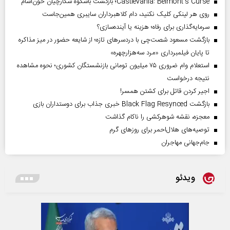
Castlevania: Belmont’s Curse؛ بازگشت باشکوه شکارچیان خون‌آشام
روی هر لینکی کلیک نکنید، دام کلاهبرداران سایبری همین‌جاست
سرمایه‌گذاری برای رفاه؛ هزینه یا آینده‌سازی؟
بازگشت مسعود شصت‌چی با دردسر‌های تازه؛ از شایعه حضور در میز مذاکره
تا پایان فیلمبرداری «مرد سه‌هزارچهره»
استعلام وام ضروری ۷۵ میلیون تومانی بازنشستگان کشوری؛ نحوه مشاهده
نتیجه درخواست
اجیر کردن قاتل برای کشتن همسر!
بازگشت Black Flag Resynced خبری جذاب برای دوستداران بازی
معجزه، نقشه شوهرکشی را ناکام گذاشت
توصیه‌های هلال‌احمر برای روز‌های گرم
جام‌جهانی مهاجران
ویدئو