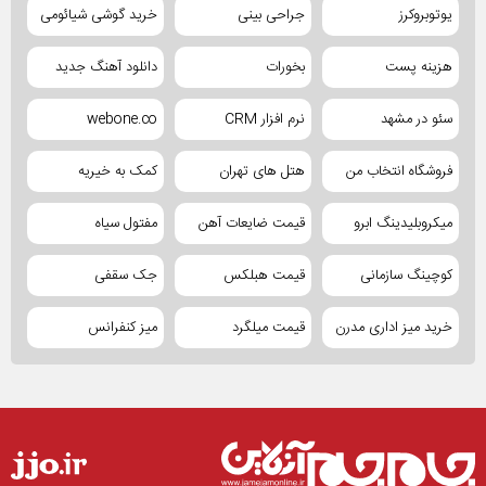
یوتوبروکرز
جراحی بینی
خرید گوشی شیائومی
هزینه پست
بخورات
دانلود آهنگ جدید
سئو در مشهد
نرم افزار CRM
webone.co
فروشگاه انتخاب من
هتل های تهران
کمک به خیریه
میکروبلیدینگ ابرو
قیمت ضایعات آهن
مفتول سیاه
کوچینگ سازمانی
قیمت هبلکس
جک سقفی
خرید میز اداری مدرن
قیمت میلگرد
میز کنفرانس