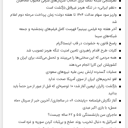
نظرسنجی شبکه تماشا برای انتخاب سریال‌های شرقی محبوب مخاطبان
«نظم ایرانی» در تنگه هرمز غیرقابل بازگشت است
واریز سود سهام عدالت ۱۴۰۴ تا هفته دولت؛ زمان پرداخت مرحله دوم اعلام
شد
آخر هفته چه فیلمی ببینیم؟ فهرست کامل فیلم‌های پنجشنبه و جمعه
شبکه‌های سیما
پاسخ قانون به خشونت در قاب اینستاگرام
کلیات طرح اقدام راهبردی تامین امنیت تنگه هرمز تصویب شد
همه مردمی که این سختی‌ها را می‌بینند و تحمل می‌کنند، برای ایران و
کشورشان این کاررا انجام می‌دهند
عملیات گسترده ارتش یمن علیه نیروهای سعودی
لغو تحریم‌های ایران از سوی آمریکا صحت ندارد
بازگشت زائران اربعین آغاز شد؛ ۱۰ توصیه‌ای که قبل از عبور از مرز حتماً باید
بدانید
آغاز نگارش فیلمنامه «پایتخت ۸» در سالجاری/ آخرین خبر از سریال «ماه
عسل» با بازی اکبر عبدی
ماجرای سن بازنشستگی ۵۵ و ۶۲ ساله چیست؟
اسرائیل به دنبال تخریب روند صلح و بی‌ثبات کردن سوریه و غزه است