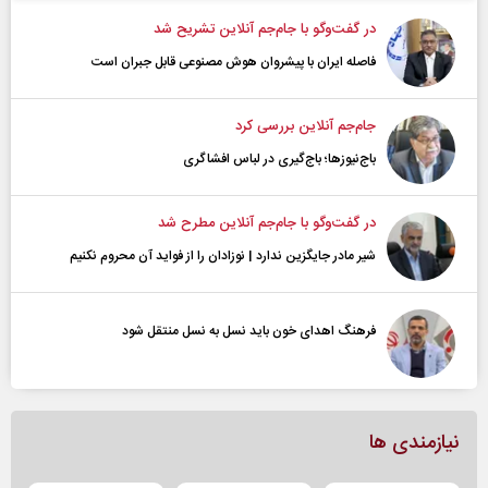
در گفت‌و‌گو با جام‌جم آنلاین تشریح شد
فاصله ایران با پیشرو‌ان هوش مصنوعی قابل جبران است
جام‌جم آنلاین بررسی کرد
باج‌نیوزها؛ باج‌گیری در لباس افشاگری
در گفت‌و‌گو با جام‌جم آنلاین مطرح شد
شیر مادر جایگزین ندارد | نوزادان را از فواید آن محروم نکنیم
فرهنگ اهدای خون باید نسل به نسل منتقل شود
نیازمندی ها