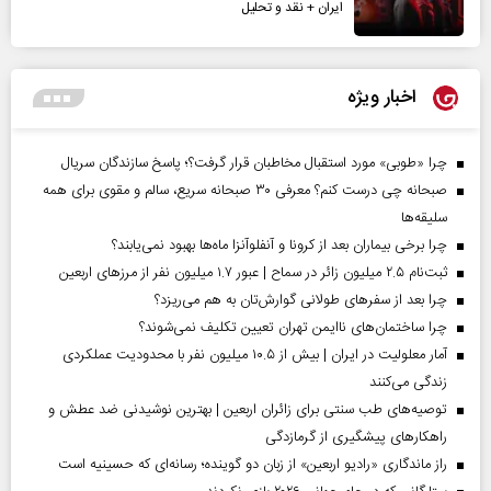
ایران + نقد و تحلیل
اخبار ویژه
چرا «طوبی» مورد استقبال مخاطبان قرار گرفت؟؛ پاسخ سازندگان سریال
صبحانه چی درست کنم؟ معرفی ۳۰ صبحانه سریع، سالم و مقوی برای همه
سلیقه‌ها
چرا برخی بیماران بعد از کرونا و آنفلوآنزا ماه‌ها بهبود نمی‌یابند؟
ثبت‌نام ۲.۵ میلیون زائر در سماح | عبور ۱.۷ میلیون نفر از مرز‌های اربعین
چرا بعد از سفرهای طولانی گوارش‌تان به هم می‌ریزد؟
چرا ساختمان‌های ناایمن تهران تعیین تکلیف نمی‌شوند؟
آمار معلولیت در ایران | بیش از ۱۰.۵ میلیون نفر با محدودیت عملکردی
زندگی می‌کنند
توصیه‌های طب سنتی برای زائران اربعین | بهترین نوشیدنی ضد عطش و
راهکارهای پیشگیری از گرمازدگی
راز ماندگاری «رادیو اربعین» از زبان دو گوینده؛ رسانه‌ای که حسینیه است