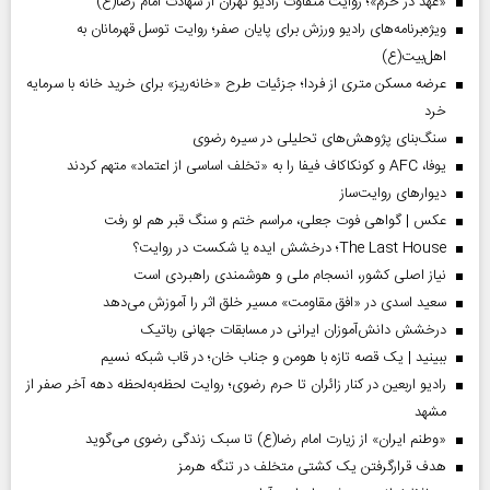
«عهد در حرم»؛ روایت متفاوت رادیو تهران از شهادت امام رضا(ع)
ویژه‌برنامه‌های رادیو ورزش برای پایان صفر؛ روایت توسل قهرمانان به
اهل‌بیت(ع)
عرضه مسکن متری از فردا؛ جزئیات طرح «خانه‌ریز» برای خرید خانه با سرمایه
خرد
سنگ‌بنای پژوهش‌های تحلیلی در سیره رضوی
یوفا، AFC و کونکاکاف فیفا را به «تخلف اساسی از اعتماد» متهم کردند
دیوارهای روایت‌ساز
عکس | گواهی فوت جعلی، مراسم ختم و سنگ قبر هم لو رفت
The Last House؛ درخشش ایده یا شکست در روایت؟
نیاز اصلی کشور، انسجام ملی و هوشمندی راهبردی است
سعید اسدی در «افق مقاومت» مسیر خلق اثر را آموزش می‌دهد
درخشش دانش‌آموزان ایرانی در مسابقات جهانی رباتیک
ببینید | یک قصه تازه با هومن و جناب‌ خان؛ در قاب شبکه نسیم
رادیو اربعین در کنار زائران تا حرم رضوی؛ روایت لحظه‌به‌لحظه دهه آخر صفر از
مشهد
«وطنم ایران» از زیارت امام رضا(ع) تا سبک زندگی رضوی می‌گوید
هدف قرارگرفتن یک کشتی متخلف در تنگه هرمز