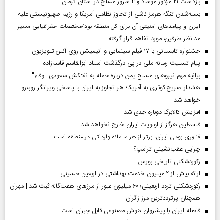
بازداشت ۲۱ مزدور موساد و ۴ شرور مسلح در استان کرمان
بسته‌شدن تنگه هرمز ناشی از تجاوز نظامی آمریکا و رژیم صهیونیستی علیه
ایران و پیامد‌های امنیتی آن برای کل منطقه بود/مختصات جغرافیایی مسیر
مد نظر طرفین، مورد تفاهم قرار گرفته
جشنواره تابستانی با ۱۷ فیلم سینمایی و انیمیشن روی آنتن تلویزیون
پیام تسلیت رسانه ملی در پی درگذشت استاد ابوالقاسم قاسم‌زاده
بیانیه مهم نیروهای مسلح یمن درباره حمله به نفتکش سعودی "وفاء"
هشدار صریح کوثری به آمریکا؛ هر تجاوز به ایران با پاسخی ویرانگر روبه‌رو
خواهد شد
افزایش کالابرگ دوباره جدی شد
فلسطین هرگز از اولویت ایران خارج نخواهد شد
فناوری بومی ایران، برتر از هر سامانه وارداتی در منطقه است
چرایی عقب‌نشینی ترامپ؟
رکوردشکنی تاریخی بورس
ارائه بیش از ۲ میلیون خدمت بهداشتی در اربعین حسینی
رکوردشکنی تردد اربعینی؛ ۶۰ میلیون عبور از مرزهای هفت‌گانه ثبت شد | مهران
همچنان پرترددترین مرز زائران
فاصله ایران با پیشرو‌ان هوش مصنوعی قابل جبران است