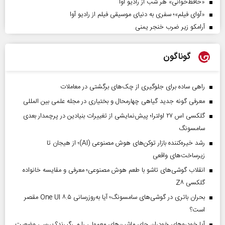
«حافظ‌خوانی» هر شب از رادیو آوا
«آوای فیلم»؛ سفری به دنیای موسیقی فیلم از رادیو آوا
آرامکو زیر ضرب خنجر یمنی
گوناگون
راهی ساده برای جلوگیری از چک‌های برگشتی در معاملات
معرفی گونه جدید گیاهی چهارمحال و بختیاری در مجله علمی بین المللی
گلکسی اس ۲۷ اولترا؛ پیش‌نمایشی از تغییرات بنیادین در پرچمدار بعدی
سامسونگ
رشد خیره‌کننده بازار توکن‌های هوش مصنوعی (AI)؛ از هیجان تا
زیرساخت‌های واقعی
انقلاب گوشی‌های تاشو‌ با طعم هوش مصنوعی؛ معرفی و مقایسه خانواده
گلکسی Z۸
بحران باتری در گوشی‌های سامسونگ؛ آیا به‌روزرسانی One UI ۸.۵ مقصر
است؟
آیا خودروهای خودران جای ماشین‌های معمولی را می‌گیرند؟ بررسی وضعیت