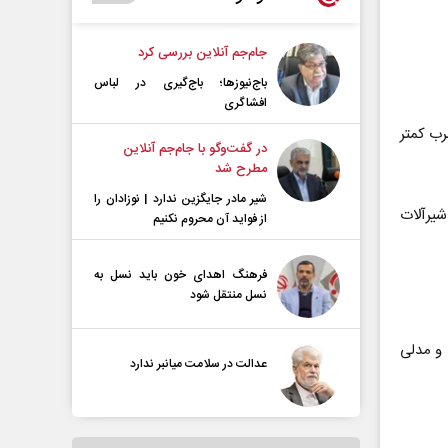
جام‌جم آنلاین بررسی کرد
باج‌نیوزها؛ باج‌گیری در لباس
افشاگری
رب کمتر
در گفت‌و‌گو با جام‌جم آنلاین
مطرح شد
شیر مادر جایگزین ندارد | نوزادان را
شیرآلات
از فواید آن محروم نکنیم
فرهنگ اهدای خون باید نسل به
نسل منتقل شود
و مدلی
عدالت در سلامت میانبر ندارد