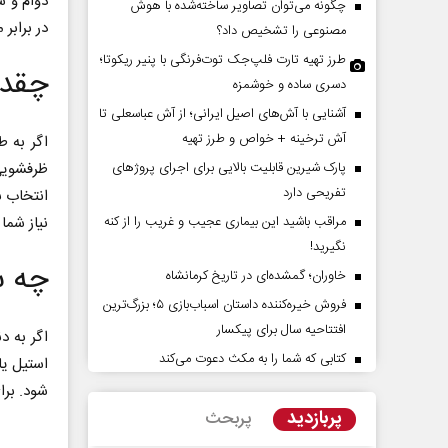
دوام و 
چگونه می‌توان تصاویر ساخته‌شده با هوش
در برابر
مصنوعی را تشخیص داد؟
طرز تهیه تارت فلپ‌جک توت‌فرنگی با پنیر ریکوتا؛
چقدر
دسری ساده و خوشمزه
آشنایی با آش‌های اصیل ایرانی؛ از آش عباسعلی تا
آش ترخینه + خواص و طرز تهیه
اگر به ط
ظرفشویی 
پارک شیرین قابلیت‌ بالایی برای اجرای پروژهای
تفریحی دارد
انتخاب ب
زمان در افق ایران
نیاز شما
مراقب باشید این بیماری عجیب و غریب را از کنه
نگیرید!
چه س
خاوران؛ گمشده‌ای در تاریخ کرمانشاه
سعدالله زارعی - کارشناس ارشد مسائل منطقه
محمد
فروش خیره‌کننده داستان اسباب‌بازی ۵؛ بزرگ‌ترین
افتتاحیه سال برای پیکسار
اگر به 
کتابی که شما را به مکث دعوت می‌کند
استیل ی
شود. برا
پربازدید
پربحث