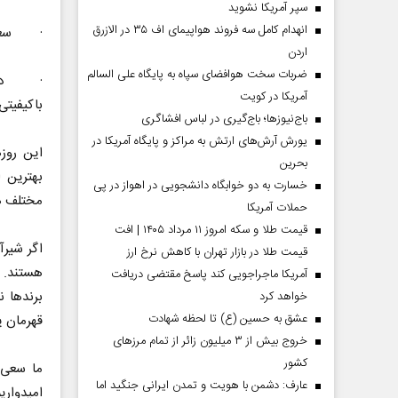
سپر آمریکا نشوید
انهدام کامل سه فروند هواپیمای اف ۳۵ در الازرق
· سعی کن
اردن
ضربات سخت هوافضای سپاه به پایگاه علی السالم
· داشتن
آمریکا در کویت
باکیفیتی 
باج‌نیوزها؛ باج‌گیری در لباس افشاگری
یورش آرش‌های ارتش به مراکز و پایگاه‌ آمریکا در
این روزه
بحرین
بهترین ا
خسارت به دو خوابگاه دانشجویی در اهواز در پی
مختلف هم
حملات آمریکا
قیمت طلا و سکه امروز ۱۱ مرداد ۱۴۰۵ | افت
اگر شیرآ
قیمت طلا در بازار تهران با کاهش نرخ ارز
هستند. ا
آمریکا ماجراجویی کند پاسخ مقتضی دریافت
برندها 
خواهد کرد
عشق به حسین (ع) تا لحظه شهادت
قهرمان ی
خروج بیش از ۳ میلیون زائر از تمام مرز‌های
کشور
ما سعی 
عارف: دشمن با هویت و تمدن ایرانی جنگید اما
امیدواری