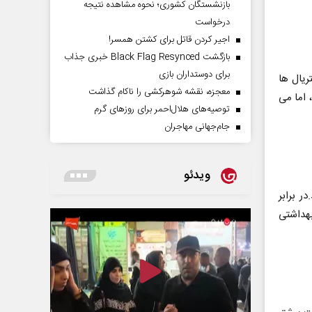
بازنشستگان کشوری؛ نحوه مشاهده نتیجه
درخواست
اجیر کردن قاتل برای کشتن همسر!
بازگشت Black Flag Resynced خبری جذاب
برای دوستداران بازی
ریال ها
معجزه، نقشه شوهرکشی را ناکام گذاشت
اما می
توصیه‌های هلال‌احمر برای روز‌های گرم
جام‌جهانی مهاجران
ویدئو
ر برابر
هداشتی