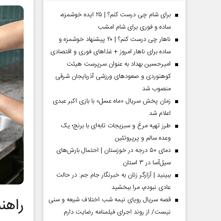
برای شام چی درست کنم؟ | ۲۵ ایده خوشمزه،
ساده و فوری برای شام امشب
ناهار چی درست کنم؟ | ۲۰ پیشنهاد خوشمزه و
ساده برای ناهار امروز + غذاهای فوری و اقتصادی
امیرحسین بهداد به عنوان سرپرست هیئت
کوهنوردی و صعودهای ورزشی آذربایجان شرقی
منصوب شد
زمان پخش سریال «ماه عسل» با بازی اکبر عبدی
اعلام شد
طرز تهیه مرغ و سبزیجات تابه‌ای با برنج؛ یک
 مردادماه
صفحات نخست روزنامه ها‌ی یکشنبه ۴ مردادماه
صفحات 
وعده سالم و پرپروتئین
دمای ۵۰ درجه در خوزستان | احتمال بارش‌های
سیل‌آسا در ۳ استان
ببینید | آزارگر زنان به خبرنگار جام جم: در حالت
عادی نبودم، مرا ببخشید
راهن
قصه سریال رویای نیمه شب اختلاف شیعه و سنی
نیست/ از روند اجرای فیلمنامه رضایت دارم