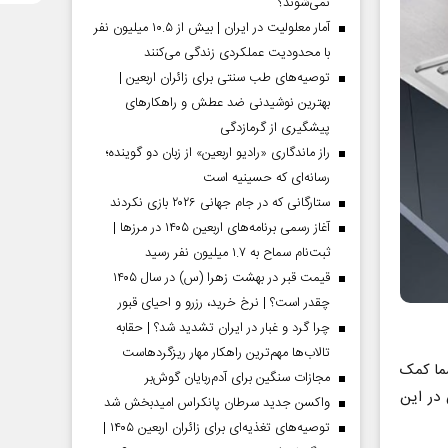
نمی‌شوند؟
آمار معلولیت در ایران | بیش از ۱۰.۵ میلیون نفر
با محدودیت عملکردی زندگی می‌کنند
توصیه‌های طب سنتی برای زائران اربعین |
بهترین نوشیدنی ضد عطش و راهکارهای
پیشگیری از گرمازدگی
راز ماندگاری «رادیو اربعین» از زبان دو گوینده؛
رسانه‌ای که حسینیه است
ستارگانی که در جام جهانی ۲۰۲۶ بازی نکردند
آغاز رسمی برنامه‌های اربعین ۱۴۰۵ در مرز‌ها |
ثبت‌نام سماح به ۱.۷ میلیون نفر رسید
قیمت قبر در بهشت زهرا (س) در سال ۱۴۰۵
چقدر است؟ | نرخ خرید، رزرو و احیای قبور
چرا گرد و غبار در ایران تشدید شد؟ | حقابه
تالاب‌ها مهم‌ترین راهکار مهار ریزگردهاست
شما کمک
مجازات سنگین برای آدم‌ربایان گوش‌بر
در این
واکسن جدید سرطان پانکراس امیدبخش شد
توصیه‌های تغذیه‌ای برای زائران اربعین ۱۴۰۵ |