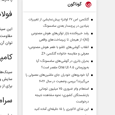
گوناگون
فولا
گلکسی اس ۲۷ اولترا؛ پیش‌نمایشی از تغییرات
بنیادین در پرچمدار بعدی سامسونگ
این سینک
رشد خیره‌کننده بازار توکن‌های هوش مصنوعی
مقاومت 
(AI)؛ از هیجان تا زیرساخت‌های واقعی
توان آن 
انقلاب گوشی‌های تاشو‌ با طعم هوش مصنوعی؛
معرفی و مقایسه خانواده گلکسی Z۸
کامپ
بحران باتری در گوشی‌های سامسونگ؛ آیا
به‌روزرسانی One UI ۸.۵ مقصر است؟
سینک‌های
آیا خودروهای خودران جای ماشین‌های معمولی را
سایش و 
می‌گیرند؟ بررسی وضعیت در سال ۲۰۲۶
برای از 
استعلام وام ضروری ۷۵ میلیون تومانی
بازنشستگان کشوری؛ نحوه مشاهده نتیجه
سرا
درخواست
این غذای لاکچری را ۱۵ دقیقه‌ای آماده کنید