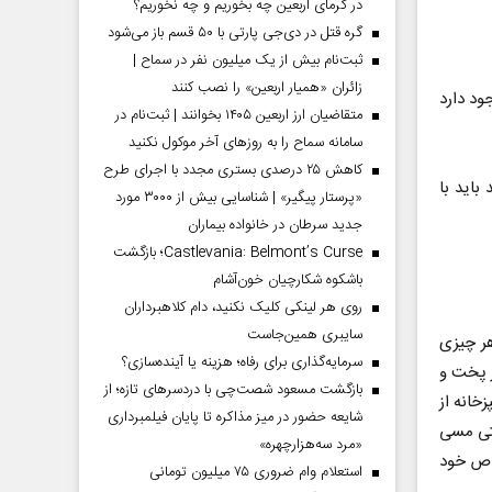
در گرمای اربعین چه بخوریم و چه نخوریم؟
گره قتل در دی‌جی پارتی با ۵۰ قسم باز می‌شود
ثبت‌نام بیش از یک میلیون نفر در سماح |
زائران «همیار اربعین» را نصب کنند
ود دارد
متقاضیان ارز اربعین ۱۴۰۵ بخوانند | ثبت‌نام در
سامانه سماح را به روز‌های آخر موکول نکنید
کاهش ۲۵ درصدی بستری مجدد با اجرای طرح
ید باید با
«پرستار پیگیر» | شناسایی بیش از ۳۰۰۰ مورد
جدید سرطان در خانواده بیماران
Castlevania: Belmont’s Curse؛ بازگشت
باشکوه شکارچیان خون‌آشام
روی هر لینکی کلیک نکنید، دام کلاهبرداران
سایبری همین‌جاست
هر چیزی
سرمایه‌گذاری برای رفاه؛ هزینه یا آینده‌سازی؟
ز پخت و
بازگشت مسعود شصت‌چی با دردسر‌های تازه؛ از
خانه از
شایعه حضور در میز مذاکره تا پایان فیلمبرداری
تی مسی
«مرد سه‌هزارچهره»
خاص خود
استعلام وام ضروری ۷۵ میلیون تومانی