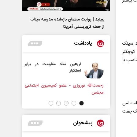
 بیشتر
ببینید | روایت معلمان بازمانده مدرسه میناب
از حمله تروریستی آمریکا
یادداشت
ید سینک
 کوچکتر
ناسب با
اور‌های مضر
اربعین نماد مقاومت در برابر
استکبار‌
اسی سازمان
رحمت‌الله نوروزی - عضو کمیسیون اجتماعی
رضا سپهون
مجلس
استنلس
یک جفت
پیشخوان