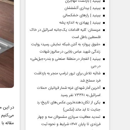
ببینید | بازگشت مهاجران
ببینید | بیداری آتشفشان
ببینید | رازهای خشکسالی
ببینید | پهپادی به اندازه پشه
عربستان: کلیه اقدامات یک‌جانبه اسرائیل در خاک
فلسطین باطل است
«شوق پرواز» به آنتن شبکه نمایش رسید؛ روایت
زندگی شهید عباس بابایی در سالروز شهادت
ببینید | انفجار در منطقۀ صنعتی و بندر«جبل‌علی»
در دبی
شائبه تلاش برای ترور ترامپ منجر به بازداشت
فرد مسلح شد
آخرین آمار شهدای غزه؛ شمار قربانیان حملات
اسرائیل به ۷۳۳۸۱ نفر رسید
یکی از تکان‌دهنده‌ترین عکس‌های تاریخ؛ رد
در این م
جنایت تا ابد ماند (عکس)
می‌کنیم
تمدید معافیت سربازی مشمولان سه و چهار
مقاله با 
فرزندی تا پایان ۱۴۰۷؛ شرایط و نحوه ثبت