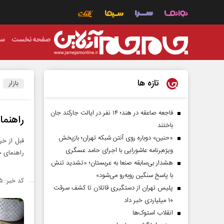
صفحه نخست
سی
تازه ها
بازار
فاجعه صاعقه در هند؛ ۱۴ نفر در ایالت جارکند جان
راهنم
باختند
«حنین» دوباره روی آنتن شبکه تهران؛ بازپخش
قبل از خر
ویژه‌برنامه عاشورایی با اجرای حامد عسگری
راهنمای خر
هشدار بی‌سابقه صنعا به عربستان؛ «تشدید تنش
با پاسخ سنگین روبه‌رو می‌شود»
کد خبر: ۱۳۵۲۲۰۵
پلیس تهران از دستگیری قاتلان تا کشف سرقت
۱۰ میلیاردی خبر داد
انقلاب استوک‌ها