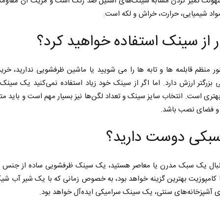
سهولت تمیز کردن مشابه سینک‌های استیل ضد زنگ است و مزیت آن مقاومت
 مواد شیمیایی، حرارت، خراش و لکه است.
 از سینک استفاده خواهید کرد؟
ور منظم قابلمه ها و تابه ها را می شویید یا ماشین ظرفشویی ندارید، خر
بزرگتر ارزش دارد. اما اگر از سینک خود زیاد استفاده نمی‌کنید یک سینک
هتری است. انتخاب سایز سینک و تعداد لگن‌ها نیز بسیار مهم است و باید مت
حادثه‌های کوچک سرنوشت‌های
مدیریت ایرانی بر شن
 و فضای نصب باشد.
بزرگ
در تنگه هرمز
بکی دوست دارید؟
جعفر محمدزاده - نویسنده و پژوهشگر
دکتر حسن عابدینی - معاون سی
صداوسیما
دنبال یک سبک مدرن یا معاصر هستید، یک سینک ظرفشویی ساده از جنس 
ا کامپوزیت بهترین گزینه خواهد بود، به خصوص زمانی که با یک شیر آب ش
ی آشپزخانه‌های سنتی، یک سینک سرامیکی ایده‌آل خواهد بود.