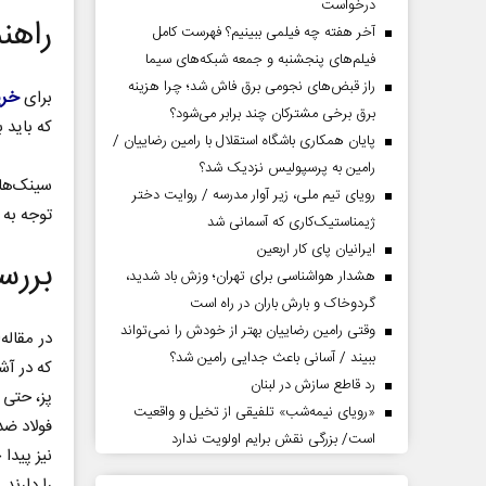
درخواست
راهن
آخر هفته چه فیلمی ببینیم؟ فهرست کامل
فیلم‌های پنجشنبه و جمعه شبکه‌های سیما
راز قبض‌های نجومی برق فاش شد؛ چرا هزینه
خری
برای
برق برخی مشترکان چند برابر می‌شود؟
که باید ب
پایان همکاری باشگاه استقلال با رامین رضاییان /
رامین به پرسپولیس نزدیک شد؟
رویای تیم ملی، زیر آوار مدرسه / روایت دختر
توجه به 
ژیمناستیک‌کاری که آسمانی شد
ایرانیان پای کار اربعین
بررس
هشدار هواشناسی برای تهران؛ وزش باد شدید،
گردوخاک و بارش باران در راه است
وقتی رامین رضاییان بهتر از خودش را نمی‌تواند
در مقاله
ببیند / آسانی باعث جدایی رامین شد؟
که در آش
رد قاطع سازش در لبنان
پز، حتی 
«رویای نیمه‌شب» تلفیقی از تخیل و واقعیت
فولاد ض
است/ بزرگی نقش برایم اولویت ندارد
نیز پیدا
را دارند.