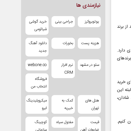
نیازمندی ها
یوتوبروکرز
جراحی بینی
خرید گوشی
ز برند
شیائومی
هزینه پست
بخورات
دانلود آهنگ
ی دارد.
جدید
برندهای
سئو در مشهد
نرم افزار
webone.co
CRM
فروشگاه
ای خرید
انتخاب من
بته این
شادان،
هتل های
کمک به
میکروبلیدینگ
تهران
خیریه
ابرو
 کنیم.
قیمت
مفتول سیاه
کوچینگ
ضایعات آهن
سازمانی