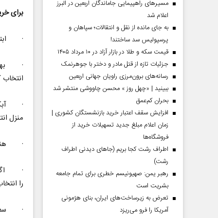
مسیر‌های راهپیمایی جاماندگان اربعین در البرز
برای خری
اعلام شد
به جای مانده از نقل و انتقالات؛ سپاهان و
· ابتدا
پرسپولیس سد ساختند!
قیمت سکه و طلا در بازار آزاد در ۱۰ مرداد ۱۴۰۵
جزئیات تازه از قتل مادر و دختر با جوهرنمک
· بهتر ا
رسانه‌های برون‌مرزی راویان جهانی اربعین
انتخاب ک
ببینید | «چهل روز » محسن چاووشی منتشر شد
بحران کم‌عمق
· آبکاری
افزایش سقف اعتبار خرید بازنشستگان کشوری |
منزل انت
زمان اعلام مبلغ جدید تسهیلات خرید از
فروشگاه‌ها
· هنگام
اطراف رشت کجا بریم (جاهای دیدنی اطراف
رشت)
· اگر خ
رهبر یمن: صهیونیسم خطری برای تمام جامعه
را انتخا
بشریت است
تعرض به زیرساخت‌های ایران، بنای هژمونی
· سعی ک
آمریکا را فرو می‌ریزد