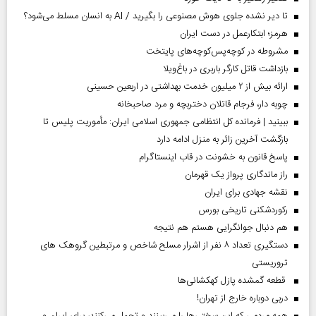
تا دیر نشده جلوی هوش مصنوعی را بگیرید / AI به انسان مسلط می‌شود؟
هرمز؛ ابتکارعمل در دست ایران
مشروطه در کوچه‌پس‌کوچه‌های پایتخت
بازداشت قاتل کارگر باربری در باغ‌ویلا
ارائه بیش از ۲ میلیون خدمت بهداشتی در اربعین حسینی
چوبه دار، فرجام قاتلان دختربچه و مرد صاحبخانه
ببینید | فرمانده کل انتظامی جمهوری اسلامی ایران­: مأموریت پلیس تا
بازگشت آخرین زائر به منزل ادامه دارد
پاسخ قانون به خشونت در قاب اینستاگرام
راز ماندگاری پرواز یک قهرمان
نقشه جهادی برای ایران
رکوردشکنی تاریخی بورس
هم دنبال جوانگرایی هستم هم نتیجه
دستگیری تعداد ۸ نفر از اشرار مسلح شاخص و مرتبطین گروهک های
تروریستی
قطعه گمشده پازل کهکشانی‌ها
دربی دوباره خارج از تهران!