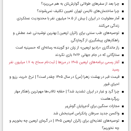
چرا بعد از سفرهای طولانی گوارش‌تان به هم می‌ریزد؟
چرا ساختمان‌های ناایمن تهران تعیین تکلیف نمی‌شوند؟
آمار معلولیت در ایران | بیش از ۱۰.۵ میلیون نفر با محدودیت عملکردی
زندگی می‌کنند
توصیه‌های طب سنتی برای زائران اربعین | بهترین نوشیدنی ضد عطش و
راهکارهای پیشگیری از گرمازدگی
راز ماندگاری «رادیو اربعین» از زبان دو گوینده؛ رسانه‌ای که حسینیه است
ستارگانی که در جام جهانی ۲۰۲۶ بازی نکردند
آغاز رسمی برنامه‌های اربعین ۱۴۰۵ در مرز‌ها | ثبت‌نام سماح به ۱.۷ میلیون نفر
رسید
قیمت قبر در بهشت زهرا (س) در سال ۱۴۰۵ چقدر است؟ | نرخ خرید، رزرو و
احیای قبور
چرا گرد و غبار در ایران تشدید شد؟ | حقابه تالاب‌ها مهم‌ترین راهکار مهار
ریزگردهاست
مجازات سنگین برای آدم‌ربایان گوش‌بر
واکسن جدید سرطان پانکراس امیدبخش شد
توصیه‌های تغذیه‌ای برای زائران اربعین ۱۴۰۵ | در گرمای اربعین چه بخوریم و
چه نخوریم؟