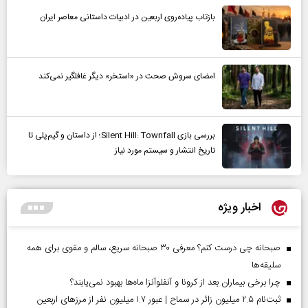
بازتاب پیاده‌روی اربعین در ادبیات داستانی معاصر ایران
امضای سروش صحت در «استخر» دیگر غافلگیر نمی‌کند
بررسی بازی Silent Hill: Townfall؛ از داستان و گیم‌پلی تا
تاریخ انتشار و سیستم مورد نیاز
اخبار ویژه
صبحانه چی درست کنم؟ معرفی ۳۰ صبحانه سریع، سالم و مقوی برای همه
سلیقه‌ها
چرا برخی بیماران بعد از کرونا و آنفلوآنزا ماه‌ها بهبود نمی‌یابند؟
ثبت‌نام ۲.۵ میلیون زائر در سماح | عبور ۱.۷ میلیون نفر از مرز‌های اربعین