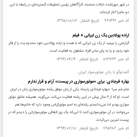
در شهر «پورتلند» ایالات متحده، کارآگاهان پلیس تحقیقات گسترده‌ای در رابطه با این
دو ماجرا آغاز کرده‌اند.
کد خبر: ۹۶۱۴۹۹ تاریخ انتشار : ۱۳۹۵/۰۸/۰۶
اراده پولادین یک زن ایرانی + فیلم
گزارشی را ببینید از یک زن ایرانی که با همت و اراده پولادین خود محدودیت را از فکر
خود زدود و پا به پای سایر افراد مشغول به فعالیت است.
کد خبر: ۸۱۳۷۶۳ تاریخ انتشار : ۱۳۹۴/۰۴/۱۶
گفت‌وگو با زنان موتورسوار ایران
بهاره فرجادی: برای «موتورسواری در پیست» آرام و قرار ندارم
جام جم سرا- «بهاره فرجادی پارسا» یکی از زنان موفق رشته موتورسواری زنان در ایران
است. او که از ۶ سال پیش در این رشته فعالیت می‌کند، می‌گوید: همیشه عاشق موتور
سواری بودم اما نمی‌دانستم رشته‌ای به اسم موتورکراس وجود دارد که خانم‌ها هم
می‌توانند در آن موتورسواری کنند تا این‌که یک روز اتفاقی موتورسوارانی را دیدم که در
پیست تمرین می‌کردند.
کد خبر: ۷۹۵۶۸۶ تاریخ انتشار : ۱۳۹۴/۰۲/۱۸