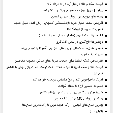
قیمت سکه و طلا در بازار آزاد در ۱۰ مرداد ۱۴۰۵
ببینید | «چهل روز » محسن چاووشی منتشر شد
رسانه‌های برون‌مرزی راویان جهانی اربعین
افزایش سقف اعتبار خرید بازنشستگان کشوری | زمان اعلام مبلغ جدید
تسهیلات خرید از فروشگاه‌ها
اطراف رشت کجا بریم (جاهای دیدنی اطراف رشت)
باج‌نیوزها؛ باج‌گیری در لباس افشاگری
تعرض به زیرساخت‌های ایران، بنای هژمونی آمریکا را فرو می‌ریزد
سپر آمریکا نشوید
نظرسنجی شبکه تماشا برای انتخاب سریال‌های شرقی محبوب مخاطبان
قیمت طلا و سکه امروز ۱۱ مرداد ۱۴۰۵ | افت قیمت طلا در بازار تهران با کاهش
نرخ ارز
آمریکا ماجراجویی کند پاسخ مقتضی دریافت خواهد کرد
عشق به حسین (ع) تا لحظه شهادت
خروج بیش از ۳ میلیون زائر از تمام مرز‌های کشور
رهگیری پهپاد MQ9 بر فراز تنگه هرمز
بهترین نذری‌های اربعین | از کم هزینه‌ترین تا راحت‌ترین نذری‌ها
‌زائران سبز