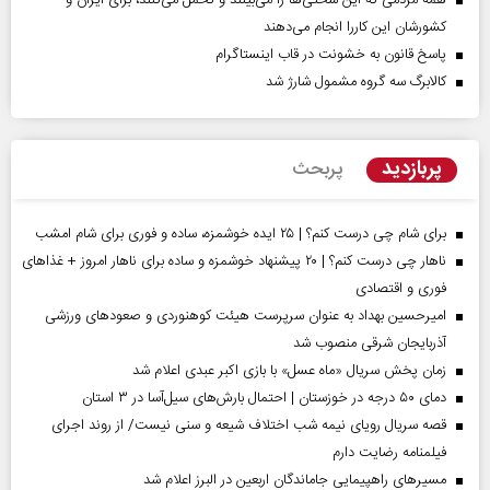
همه مردمی که این سختی‌ها را می‌بینند و تحمل می‌کنند، برای ایران و
کشورشان این کاررا انجام می‌دهند
پاسخ قانون به خشونت در قاب اینستاگرام
کالابرگ سه گروه مشمول شارژ شد
پربازدید
پربحث
برای شام چی درست کنم؟ | ۲۵ ایده خوشمزه، ساده و فوری برای شام امشب
ناهار چی درست کنم؟ | ۲۰ پیشنهاد خوشمزه و ساده برای ناهار امروز + غذاهای
فوری و اقتصادی
امیرحسین بهداد به عنوان سرپرست هیئت کوهنوردی و صعودهای ورزشی
آذربایجان شرقی منصوب شد
زمان پخش سریال «ماه عسل» با بازی اکبر عبدی اعلام شد
دمای ۵۰ درجه در خوزستان | احتمال بارش‌های سیل‌آسا در ۳ استان
قصه سریال رویای نیمه شب اختلاف شیعه و سنی نیست/ از روند اجرای
فیلمنامه رضایت دارم
مسیر‌های راهپیمایی جاماندگان اربعین در البرز اعلام شد