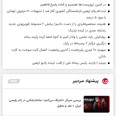
در کمین تروریست‌ها هستیم و آماده پاسخ قاطعیم
ثبت‌نام وام اربعین بازنشستگان کشوری آغاز شد | تسهیلات ۲۰ میلیون تومانی
با سود ۵ درصد
هنرمند منحصر‌به‌فردی را از دست دادیم/ پخش ۲ مجموعه تلویزیونی جدید
زنده‌یاد عبدی در آینده نزدیک
پزشکیان: باید دشمن را وادار کنیم به آنچه امضا کرده پایبند بماند
درگیری مرگبار ۲ پسرخاله در پارک
سهمیه ۶۰ لیتری پابرجاست | آخرین وضعیت اتصال کارت سوخت به کارت
بانکی
ببینید | بازدید رئیس رسانه ملی از قلب تپنده رادیو اربعین
پیشنهاد سردبیر
بررسی سریال «اعتراف می‌کنم»؛ ساختارشکنی در ژانر پلیسی
ایران + نقد و تحلیل