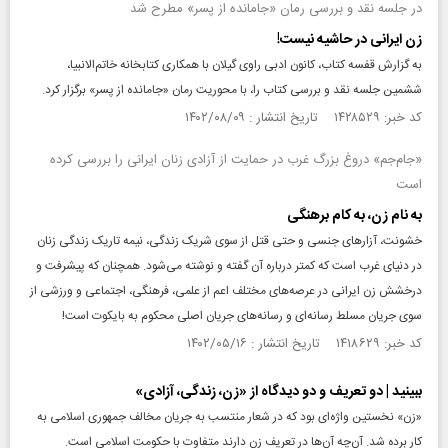
در جلسه نقد و بررسی رمان «جامانده از پسر» مطرح شد
زن ایرانی در حاشیه نیست!
به گزارش قفسه کتاب، کانون ادبی راوی گیلان با همکاری کتابخانه خاتم‌الانبیا،
ششمین جلسه نقد و بررسی کتاب را، با محوریت رمان «جامانده از پسر» برگزار کرد.
کد خبر: ۱۴۲۸۵۲۹ تاریخ انتشار : ۱۴۰۲/۰۸/۰۹
«جام‌‌جم» دروغ بزرگ غرب در حمایت از آزادی زنان ایرانی را بررسی کرده
است
به نام زن، به کام برهنگی
خشونت‌، آزارهای جنسی و حتی قتل از سوی شریک زندگی، نیمه تاریک زندگی زنان
در دنیای غرب است که کمتر درباره آن گفته و نوشته می‌شود. همچنان که پیشرفت و
درخشش زن ایرانی در عرصه‌های مختلف اعم از علمی، ‌فرهنگی، اجتماعی و ورزشی از
سوی جریان مسلط رسانه‌ای و رسانه‌های جریان اصلی محکوم به بایکوت است!
کد خبر: ۱۴۱۸۶۲۹ تاریخ انتشار : ۱۴۰۲/۰۵/۱۶
ببینید | دو تعریف و دو دیدگاه از «زن، زندگی، آزادی»
«زن» نخستین واژه‌ای بود که در شعار منتسب به جریان مخالف جمهوری اسلامی به
کار برده شد. آن‌چه آن‌ها در تعریف زن دارند متفاوت با حکومت اسلامی است.