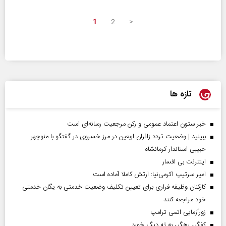
1
2
>
تازه ها
خبر ستون اعتماد عمومی و رکن مرجعیت رسانه‌ای است
ببینید | وضعیت تردد زائران اربعین در مرز خسروی در گفتگو با منوچهر
حبیبی استاندار کرمانشاه
اینترنت بی افسار
امیر سرتیپ اکرمی‌نیا: ارتش کاملا آماده است
کارکنان وظیفه فراری برای تعیین تکلیف وضعیت خدمتی به یگان خدمتی
خود مراجعه کنند
زورآزمایی اتمی ترامپ
کفگیر رهگیر به ته دیگ خورد