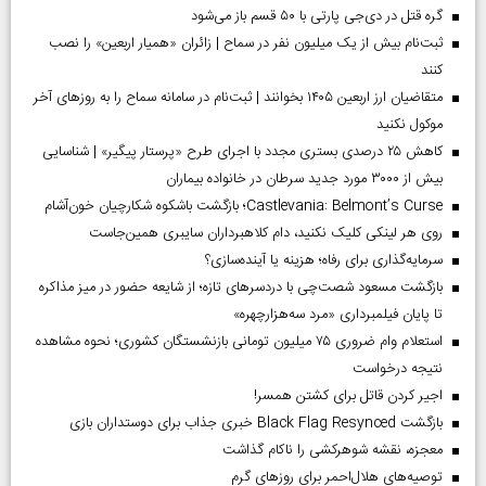
گره قتل در دی‌جی پارتی با ۵۰ قسم باز می‌شود
ثبت‌نام بیش از یک میلیون نفر در سماح | زائران «همیار اربعین» را نصب
کنند
متقاضیان ارز اربعین ۱۴۰۵ بخوانند | ثبت‌نام در سامانه سماح را به روز‌های آخر
موکول نکنید
کاهش ۲۵ درصدی بستری مجدد با اجرای طرح «پرستار پیگیر» | شناسایی
بیش از ۳۰۰۰ مورد جدید سرطان در خانواده بیماران
Castlevania: Belmont’s Curse؛ بازگشت باشکوه شکارچیان خون‌آشام
روی هر لینکی کلیک نکنید، دام کلاهبرداران سایبری همین‌جاست
سرمایه‌گذاری برای رفاه؛ هزینه یا آینده‌سازی؟
بازگشت مسعود شصت‌چی با دردسر‌های تازه؛ از شایعه حضور در میز مذاکره
تا پایان فیلمبرداری «مرد سه‌هزارچهره»
استعلام وام ضروری ۷۵ میلیون تومانی بازنشستگان کشوری؛ نحوه مشاهده
نتیجه درخواست
اجیر کردن قاتل برای کشتن همسر!
بازگشت Black Flag Resynced خبری جذاب برای دوستداران بازی
معجزه، نقشه شوهرکشی را ناکام گذاشت
توصیه‌های هلال‌احمر برای روز‌های گرم