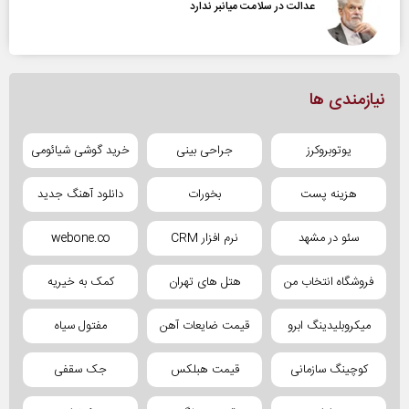
عدالت در سلامت میانبر ندارد
نیازمندی ها
یوتوبروکرز
جراحی بینی
خرید گوشی شیائومی
هزینه پست
بخورات
دانلود آهنگ جدید
سئو در مشهد
نرم افزار CRM
webone.co
فروشگاه انتخاب من
هتل های تهران
کمک به خیریه
میکروبلیدینگ ابرو
قیمت ضایعات آهن
مفتول سیاه
کوچینگ سازمانی
قیمت هبلکس
جک سقفی