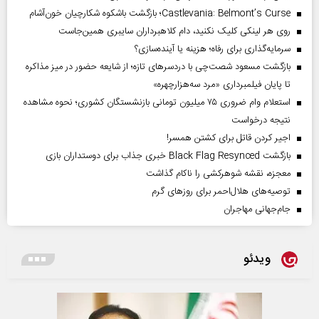
Castlevania: Belmont’s Curse؛ بازگشت باشکوه شکارچیان خون‌آشام
روی هر لینکی کلیک نکنید، دام کلاهبرداران سایبری همین‌جاست
سرمایه‌گذاری برای رفاه؛ هزینه یا آینده‌سازی؟
بازگشت مسعود شصت‌چی با دردسر‌های تازه؛ از شایعه حضور در میز مذاکره
تا پایان فیلمبرداری «مرد سه‌هزارچهره»
استعلام وام ضروری ۷۵ میلیون تومانی بازنشستگان کشوری؛ نحوه مشاهده
نتیجه درخواست
اجیر کردن قاتل برای کشتن همسر!
بازگشت Black Flag Resynced خبری جذاب برای دوستداران بازی
معجزه، نقشه شوهرکشی را ناکام گذاشت
توصیه‌های هلال‌احمر برای روز‌های گرم
جام‌جهانی مهاجران
ویدئو