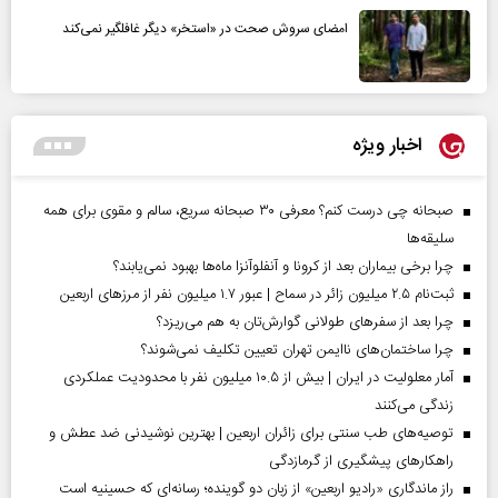
امضای سروش صحت در «استخر» دیگر غافلگیر نمی‌کند
اخبار ویژه
صبحانه چی درست کنم؟ معرفی ۳۰ صبحانه سریع، سالم و مقوی برای همه
سلیقه‌ها
چرا برخی بیماران بعد از کرونا و آنفلوآنزا ماه‌ها بهبود نمی‌یابند؟
ثبت‌نام ۲.۵ میلیون زائر در سماح | عبور ۱.۷ میلیون نفر از مرز‌های اربعین
چرا بعد از سفرهای طولانی گوارش‌تان به هم می‌ریزد؟
چرا ساختمان‌های ناایمن تهران تعیین تکلیف نمی‌شوند؟
آمار معلولیت در ایران | بیش از ۱۰.۵ میلیون نفر با محدودیت عملکردی
زندگی می‌کنند
توصیه‌های طب سنتی برای زائران اربعین | بهترین نوشیدنی ضد عطش و
راهکارهای پیشگیری از گرمازدگی
راز ماندگاری «رادیو اربعین» از زبان دو گوینده؛ رسانه‌ای که حسینیه است