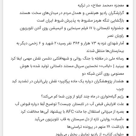
معجزه «محمد صلاح» در ترکیه
گزارشگران رادیو هم‌نفس و همدل مردم در میدان‌های سخت هستند
بازگشایی تنگه هرمز مشروط به پذیرش شروط ایران است
جشنواره تابستانی با ۱۷ فیلم سینمایی و انیمیشن روی آنتن تلویزیون
راویان نصر
آمار شهدای غزه به ۷۳ هزار و ۳۸۴ نفر رسید؛ ۲ شهید و ۶ زخمی دیگر به
بیمارستان‌ها منتقل شدند
رسانه ملی در مقابله با جنگ روانی و شبهه‌افکنی دشمن نقش مهمی ایفا کرد
ببینید | «لبالب»؛ نخستین سریال مستند داستانی تولید شده با هوش
مصنوعی روی آنتن شبکه دو
هشدار پژوهشگران درباره یک ماده پرکاربرد؛ نقش پلی‌اتیلن در تشدید کبد
چرب
رژیم گیاه‌خواری در ماه چند کیلو از وزن شما کم می‌کند؟
علت افزایش قبض آب در تابستان چیست؟ توضیح آبفا درباره قبوض آب
بصره از میزبانی استقلال جا ماند؛ AFC با پیشنهاد آبی‌ها مخالفت کرد
«آسباد»؛ روایتی تازه از دل سیستان به قاب تلویزیون می‌آید
بازداشت ۲۸ متهم در پرونده تراستی‌ها
«بلواي کذاب» از رادیو نمایش پخش می‌شود