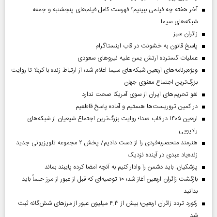
آخر هفته چه فیلمی ببینیم؟ فهرست کامل فیلم‌های پنجشنبه و جمعه
شبکه‌های سیما
‌زائران سبز
پاسخ قانون به خشونت در قاب اینستاگرام
عملیات گسترده ارتش یمن علیه نیروهای سعودی
ویژه‌برنامه‌های اربعین شبکه‌های سیما اعلام شد؛ از ارتباط زنده با کربلا تا روایت
بزرگ‌ترین اجتماع معنوی جهان
لغو تحریم‌های ایران از سوی آمریکا صحت ندارد
در کمین تروریست‌ها هستیم و آماده پاسخ قاطعیم
اربعین ۱۴۰۵ در قاب صدا؛ روایت بزرگ‌ترین اجتماع شیعیان از شبکه‌های
رادیویی
هنرمند منحصر‌به‌فردی را از دست دادیم/ پخش ۲ مجموعه تلویزیونی جدید
زنده‌یاد عبدی در آینده نزدیک
پزشکیان: باید دشمن را وادار کنیم به آنچه امضا کرده پایبند بماند
بازگشت زائران اربعین آغاز شد؛ ۱۰ توصیه‌ای که قبل از عبور از مرز حتماً باید
بدانید
رکورد تردد زائران اربعین؛ بیش از ۴.۳ میلیون عبور از مرزهای شش‌گانه ثبت
شد