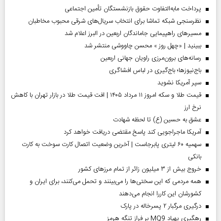
پرداخت مابه‌التفاوت حقوق بازنشستگان تأمین اجتماعی
نظرسنجی شبکه تماشا برای انتخاب سریال‌های شرقی محبوب مخاطبان
مسیر‌های راهپیمایی جاماندگان اربعین در البرز اعلام شد
ببینید | «چهل روز » محسن چاووشی منتشر شد
رسانه‌های برون‌مرزی راویان جهانی اربعین
باج‌نیوزها؛ باج‌گیری در لباس افشاگری
سپر آمریکا نشوید
قیمت طلا و سکه امروز ۱۱ مرداد ۱۴۰۵ | افت قیمت طلا در بازار تهران با کاهش
نرخ ارز
عشق به حسین (ع) تا لحظه شهادت
آمریکا ماجراجویی کند پاسخ مقتضی دریافت خواهد کرد
سهمیه ۶۰ لیتری پابرجاست | آخرین وضعیت اتصال کارت سوخت به کارت
بانکی
خروج بیش از ۳ میلیون زائر از تمام مرز‌های کشور
همه مردمی که این سختی‌ها را می‌بینند و تحمل می‌کنند، برای ایران و
کشورشان این کاررا انجام می‌دهند
درگیری مرگبار ۲ پسرخاله در پارک
رهگیری پهپاد MQ9 بر فراز تنگه هرمز