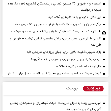
استعلام وام ضروری ۷۵ میلیون تومانی بازنشستگان کشوری؛ نحوه مشاهده
نتیجه درخواست
این غذای لاکچری را ۱۵ دقیقه‌ای آماده کنید
چگونه می‌توان تصاویر ساخته‌شده با هوش مصنوعی را تشخیص داد؟
طرز تهیه تارت فلپ‌جک توت‌فرنگی با پنیر ریکوتا؛ دسری ساده و خوشمزه
آشنایی با آش‌های اصیل ایرانی؛ از آش عباسعلی تا آش ترخینه + خواص و
طرز تهیه
پارک شیرین قابلیت‌ بالایی برای اجرای پروژهای تفریحی دارد
مراقب باشید این بیماری عجیب و غریب را از کنه نگیرید!
خاوران؛ گمشده‌ای در تاریخ کرمانشاه
فروش خیره‌کننده داستان اسباب‌بازی ۵؛ بزرگ‌ترین افتتاحیه سال برای پیکسار
پربازدید
پربحث
امیرحسین بهداد به عنوان سرپرست هیئت کوهنوردی و صعودهای ورزشی
آذربایجان شرقی منصوب شد