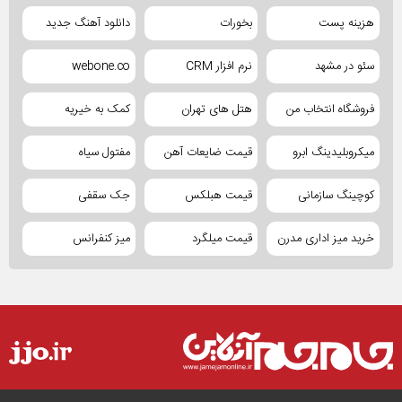
هزینه پست
بخورات
دانلود آهنگ جدید
سئو در مشهد
نرم افزار CRM
webone.co
فروشگاه انتخاب من
هتل های تهران
کمک به خیریه
میکروبلیدینگ ابرو
قیمت ضایعات آهن
مفتول سیاه
کوچینگ سازمانی
قیمت هبلکس
جک سقفی
خرید میز اداری مدرن
قیمت میلگرد
میز کنفرانس