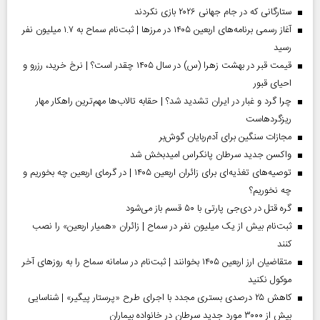
ستارگانی که در جام جهانی ۲۰۲۶ بازی نکردند
آغاز رسمی برنامه‌های اربعین ۱۴۰۵ در مرز‌ها | ثبت‌نام سماح به ۱.۷ میلیون نفر
رسید
قیمت قبر در بهشت زهرا (س) در سال ۱۴۰۵ چقدر است؟ | نرخ خرید، رزرو و
احیای قبور
چرا گرد و غبار در ایران تشدید شد؟ | حقابه تالاب‌ها مهم‌ترین راهکار مهار
ریزگردهاست
مجازات سنگین برای آدم‌ربایان گوش‌بر
واکسن جدید سرطان پانکراس امیدبخش شد
توصیه‌های تغذیه‌ای برای زائران اربعین ۱۴۰۵ | در گرمای اربعین چه بخوریم و
چه نخوریم؟
گره قتل در دی‌جی پارتی با ۵۰ قسم باز می‌شود
ثبت‌نام بیش از یک میلیون نفر در سماح | زائران «همیار اربعین» را نصب
کنند
متقاضیان ارز اربعین ۱۴۰۵ بخوانند | ثبت‌نام در سامانه سماح را به روز‌های آخر
موکول نکنید
کاهش ۲۵ درصدی بستری مجدد با اجرای طرح «پرستار پیگیر» | شناسایی
بیش از ۳۰۰۰ مورد جدید سرطان در خانواده بیماران