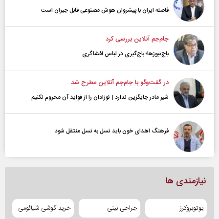
فاصله ایران با پیشرو‌ان هوش مصنوعی قابل جبران است
جام‌جم آنلاین بررسی کرد
باج‌نیوزها؛ باج‌گیری در لباس افشاگری
در گفت‌و‌گو با جام‌جم آنلاین مطرح شد
شیر مادر جایگزین ندارد | نوزادان را از فواید آن محروم نکنیم
فرهنگ اهدای خون باید نسل به نسل منتقل شود
نیازمندی ها
یوتوبروکرز
جراحی بینی
خرید گوشی شیائومی