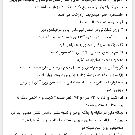
تا آمریکا رفتارش را تصحیح نکند، تنگه هرمز باز نخواهد شد
«استخر»‌‌؛ حتی میمون‌ها از درخت می‌افتند!
قهرمانان مردمی در قاب سیما
۳ بازی تدارکاتی در انتظار تیم ملی ایران در فیفادی مهر
سقوط آسانسور در میدان آرژانتین ۹ مصدوم برجا گذاشت
گفت‌وگوها آمریکا را مجبور به همراهی کرد
تفاهم با عمان به‌معنی بازگشایی تنگه هرمز نیست
معجزه «محمد صلاح» در ترکیه
گزارشگران رادیو هم‌نفس و همدل مردم در میدان‌های سخت هستند
بازگشایی تنگه هرمز مشروط به پذیرش شروط ایران است
جشنواره تابستانی با ۱۷ فیلم سینمایی و انیمیشن روی آنتن تلویزیون
راویان نصر
آمار شهدای غزه به ۷۳ هزار و ۳۸۴ نفر رسید؛ ۲ شهید و ۶ زخمی دیگر به
بیمارستان‌ها منتقل شدند
رسانه ملی در مقابله با جنگ روانی و شبهه‌افکنی دشمن نقش مهمی ایفا کرد
ببینید | «لبالب»؛ نخستین سریال مستند داستانی تولید شده با هوش
مصنوعی روی آنتن شبکه دو