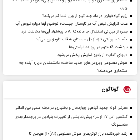
هشدار پژوهشگران درباره یک ماده پرکاربرد؛ نقش پلی‌اتیلن در تشدید کبد
چرب
رژیم گیاه‌خواری در ماه چند کیلو از وزن شما کم می‌کند؟
علت افزایش قبض آب در تابستان چیست؟ توضیح آبفا درباره قبوض آب
بصره از میزبانی استقلال جا ماند؛ AFC با پیشنهاد آبی‌ها مخالفت کرد
«آسباد»؛ روایتی تازه از دل سیستان به قاب تلویزیون می‌آید
بازداشت ۲۸ متهم در پرونده تراستی‌ها
«بلواي کذاب» از رادیو نمایش پخش می‌شود
هوش مصنوعی ویروس‌های جدید ساخت؛ دانشمندان درباره آینده چه
هشداری می‌دهند؟
گوناگون
معرفی گونه جدید گیاهی چهارمحال و بختیاری در مجله علمی بین المللی
گلکسی اس ۲۷ اولترا؛ پیش‌نمایشی از تغییرات بنیادین در پرچمدار بعدی
سامسونگ
رشد خیره‌کننده بازار توکن‌های هوش مصنوعی (AI)؛ از هیجان تا