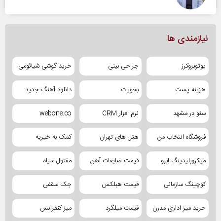
نیازمندی ها
یوتوبروکرز
جراحی بینی
خرید گوشی شیائومی
هزینه پست
بخورات
دانلود آهنگ جدید
سئو در مشهد
نرم افزار CRM
webone.co
فروشگاه انتخاب من
هتل های تهران
کمک به خیریه
میکروبلیدینگ ابرو
قیمت ضایعات آهن
مفتول سیاه
کوچینگ سازمانی
قیمت هبلکس
جک سقفی
خرید میز اداری مدرن
قیمت میلگرد
میز کنفرانس