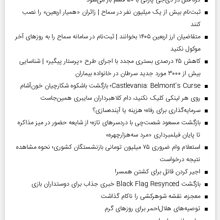
گره قتل در دی‌جی پارتی با ۵۰ قسم باز می‌شود
ثبت‌نام بیش از یک میلیون نفر در سماح | زائران «همیار اربعین» را نصب
کنند
متقاضیان ارز اربعین ۱۴۰۵ بخوانند | ثبت‌نام در سامانه سماح را به روز‌های آخر
موکول نکنید
کاهش ۲۵ درصدی بستری مجدد با اجرای طرح «پرستار پیگیر» | شناسایی
بیش از ۳۰۰۰ مورد جدید سرطان در خانواده بیماران
Castlevania: Belmont’s Curse؛ بازگشت باشکوه شکارچیان خون‌آشام
روی هر لینکی کلیک نکنید، دام کلاهبرداران سایبری همین‌جاست
سرمایه‌گذاری برای رفاه؛ هزینه یا آینده‌سازی؟
بازگشت مسعود شصت‌چی با دردسر‌های تازه؛ از شایعه حضور در میز مذاکره
تا پایان فیلمبرداری «مرد سه‌هزارچهره»
استعلام وام ضروری ۷۵ میلیون تومانی بازنشستگان کشوری؛ نحوه مشاهده
نتیجه درخواست
اجیر کردن قاتل برای کشتن همسر!
بازگشت Black Flag Resynced خبری جذاب برای دوستداران بازی
معجزه، نقشه شوهرکشی را ناکام گذاشت
توصیه‌های هلال‌احمر برای روز‌های گرم