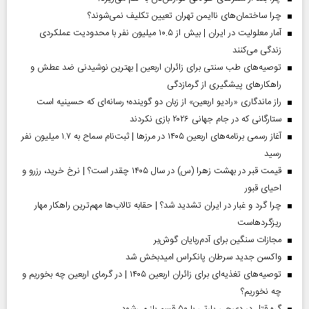
چرا ساختمان‌های ناایمن تهران تعیین تکلیف نمی‌شوند؟
آمار معلولیت در ایران | بیش از ۱۰.۵ میلیون نفر با محدودیت عملکردی
زندگی می‌کنند
توصیه‌های طب سنتی برای زائران اربعین | بهترین نوشیدنی ضد عطش و
راهکارهای پیشگیری از گرمازدگی
راز ماندگاری «رادیو اربعین» از زبان دو گوینده؛ رسانه‌ای که حسینیه است
ستارگانی که در جام جهانی ۲۰۲۶ بازی نکردند
آغاز رسمی برنامه‌های اربعین ۱۴۰۵ در مرز‌ها | ثبت‌نام سماح به ۱.۷ میلیون نفر
رسید
قیمت قبر در بهشت زهرا (س) در سال ۱۴۰۵ چقدر است؟ | نرخ خرید، رزرو و
احیای قبور
چرا گرد و غبار در ایران تشدید شد؟ | حقابه تالاب‌ها مهم‌ترین راهکار مهار
ریزگردهاست
مجازات سنگین برای آدم‌ربایان گوش‌بر
واکسن جدید سرطان پانکراس امیدبخش شد
توصیه‌های تغذیه‌ای برای زائران اربعین ۱۴۰۵ | در گرمای اربعین چه بخوریم و
چه نخوریم؟