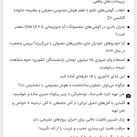
زیرساخت‌های واقعی
انقلاب گوشی‌های تاشو‌ با طعم هوش مصنوعی؛ معرفی و مقایسه خانواده
گلکسی Z۸
بحران باتری در گوشی‌های سامسونگ؛ آیا به‌روزرسانی One UI ۸.۵ مقصر
است؟
آیا خودروهای خودران جای ماشین‌های معمولی را می‌گیرند؟ بررسی وضعیت
در سال ۲۰۲۶
استعلام وام ضروری ۷۵ میلیون تومانی بازنشستگان کشوری؛ نحوه مشاهده
نتیجه درخواست
این غذای لاکچری را ۱۵ دقیقه‌ای آماده کنید
چگونه می‌توان تصاویر ساخته‌شده با هوش مصنوعی را تشخیص داد؟
طرز تهیه تارت فلپ‌جک توت‌فرنگی با پنیر ریکوتا؛ دسری ساده و خوشمزه
آشنایی با آش‌های اصیل ایرانی؛ از آش عباسعلی تا آش ترخینه + خواص و
طرز تهیه
پارک شیرین قابلیت‌ بالایی برای اجرای پروژهای تفریحی دارد
مراقب باشید این بیماری عجیب و غریب را از کنه نگیرید!