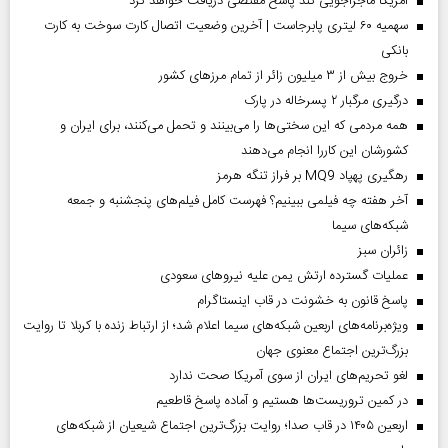
آمریکا ماجراجویی کند پاسخ مقتضی دریافت خواهد کرد
سهمیه ۶۰ لیتری پابرجاست | آخرین وضعیت اتصال کارت سوخت به کارت
بانکی
خروج بیش از ۳ میلیون زائر از تمام مرز‌های کشور
درگیری مرگبار ۲ پسرخاله در پارک
همه مردمی که این سختی‌ها را می‌بینند و تحمل می‌کنند، برای ایران و
کشورشان این کاررا انجام می‌دهند
رهگیری پهپاد MQ9 بر فراز تنگه هرمز
آخر هفته چه فیلمی ببینیم؟ فهرست کامل فیلم‌های پنجشنبه و جمعه
شبکه‌های سیما
‌زائران سبز
عملیات گسترده ارتش یمن علیه نیروهای سعودی
پاسخ قانون به خشونت در قاب اینستاگرام
ویژه‌برنامه‌های اربعین شبکه‌های سیما اعلام شد؛ از ارتباط زنده با کربلا تا روایت
بزرگ‌ترین اجتماع معنوی جهان
لغو تحریم‌های ایران از سوی آمریکا صحت ندارد
در کمین تروریست‌ها هستیم و آماده پاسخ قاطعیم
اربعین ۱۴۰۵ در قاب صدا؛ روایت بزرگ‌ترین اجتماع شیعیان از شبکه‌های