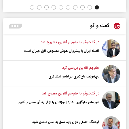
گفت و گو
در گفت‌و‌گو با جام‌جم آنلاین تشریح شد
فاصله ایران با پیشرو‌ان هوش مصنوعی قابل جبران است
جام‌جم آنلاین بررسی کرد
باج‌نیوزها؛ باج‌گیری در لباس افشاگری
در گفت‌و‌گو با جام‌جم آنلاین مطرح شد
شیر مادر جایگزین ندارد | نوزادان را از فواید آن محروم نکنیم
فرهنگ اهدای خون باید نسل به نسل منتقل شود