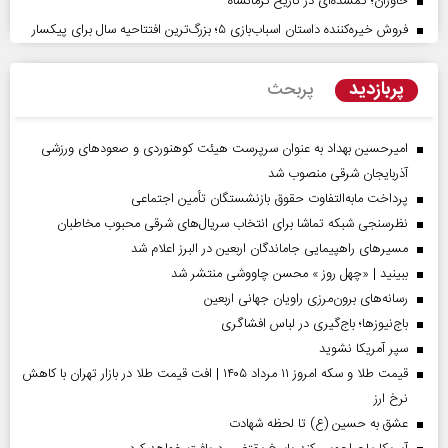
خاوران؛ گمشده‌ای در تاریخ کرمانشاه
فروش خیره‌کننده داستان اسباب‌بازی ۵؛ بزرگ‌ترین افتتاحیه سال برای پیکسار
پربازدید
پربحث
امیرحسین بهداد به عنوان سرپرست هیئت کوهنوردی و صعودهای ورزشی
آذربایجان شرقی منصوب شد
پرداخت مابه‌التفاوت حقوق بازنشستگان تأمین اجتماعی
نظرسنجی شبکه تماشا برای انتخاب سریال‌های شرقی محبوب مخاطبان
مسیر‌های راهپیمایی جاماندگان اربعین در البرز اعلام شد
ببینید | «چهل روز » محسن چاووشی منتشر شد
رسانه‌های برون‌مرزی راویان جهانی اربعین
باج‌نیوزها؛ باج‌گیری در لباس افشاگری
سپر آمریکا نشوید
قیمت طلا و سکه امروز ۱۱ مرداد ۱۴۰۵ | افت قیمت طلا در بازار تهران با کاهش
نرخ ارز
عشق به حسین (ع) تا لحظه شهادت