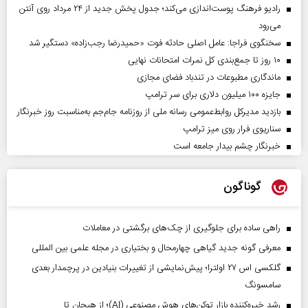
رادیو فرهنگ پوست‌اندازی می‌کند؛ جدول پخش جدید از ۲۴ مرداد روی آنتن
می‌رود
سخنگوی فراجا: عامل اصلی حادثه فوت «حمیدرضا رجب‌زاده» دستگیر شد
۱۰ روز تا جمع‌بندی کل نمرات امتحانات نهایی
ماندگاری مطبوعات در تندباد فضای مجازی
جایزه ۱۰۰ میلیون دلاری برای سر ترامپ
بازدید مدیرکل روابط‌عمومی رسانه ملی از روزنامه جام‌جم به‌مناسبت روز خبرنگار
سناریوی فرار روی میز ترامپ
خبرنگار چشم بیدار جامعه است
گوناگون
راهی ساده برای جلوگیری از چک‌های برگشتی در معاملات
معرفی گونه جدید گیاهی چهارمحال و بختیاری در مجله علمی بین المللی
گلکسی اس ۲۷ اولترا؛ پیش‌نمایشی از تغییرات بنیادین در پرچمدار بعدی
سامسونگ
رشد خیره‌کننده بازار توکن‌های هوش مصنوعی (AI)؛ از هیجان تا