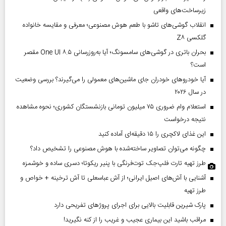
زیرساخت‌های واقعی
انقلاب گوشی‌های تاشو‌ با طعم هوش مصنوعی؛ معرفی و مقایسه خانواده
گلکسی Z۸
بحران باتری در گوشی‌های سامسونگ؛ آیا به‌روزرسانی One UI ۸.۵ مقصر
است؟
آیا خودروهای خودران جای ماشین‌های معمولی را می‌گیرند؟ بررسی وضعیت
در سال ۲۰۲۶
استعلام وام ضروری ۷۵ میلیون تومانی بازنشستگان کشوری؛ نحوه مشاهده
نتیجه درخواست
این غذای لاکچری را ۱۵ دقیقه‌ای آماده کنید
چگونه می‌توان تصاویر ساخته‌شده با هوش مصنوعی را تشخیص داد؟
طرز تهیه تارت فلپ‌جک توت‌فرنگی با پنیر ریکوتا؛ دسری ساده و خوشمزه
آشنایی با آش‌های اصیل ایرانی؛ از آش عباسعلی تا آش ترخینه + خواص و
طرز تهیه
پارک شیرین قابلیت‌ بالایی برای اجرای پروژهای تفریحی دارد
مراقب باشید این بیماری عجیب و غریب را از کنه نگیرید!