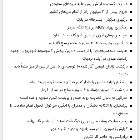
عملیات گسترده ارتش یمن علیه نیروهای سعودی
خروج بیش از ۳ میلیون زائر از تمام مرز‌های کشور
درگیری مرگبار ۲ پسرخاله در پارک
رهگیری پهپاد MQ9 بر فراز تنگه هرمز
لغو تحریم‌های ایران از سوی آمریکا صحت ندارد
در کمین تروریست‌ها هستیم و آماده پاسخ قاطعیم
هنرمند منحصر‌به‌فردی را از دست دادیم/ پخش ۲ مجموعه تلویزیونی جدید
زنده‌یاد عبدی در آینده نزدیک
بازگشت زائران اربعین آغاز شد؛ ۱۰ توصیه‌ای که قبل از عبور از مرز حتماً باید
بدانید
پزشکیان: باید دشمن را وادار کنیم به آنچه امضا کرده پایبند بماند
بازداشت ۲۱ مزدور موساد و ۴ شرور مسلح در استان کرمان
اسرائیل به دنبال تخریب روند صلح و بی‌ثبات کردن سوریه و غزه است
پزشکیان: با اتکا به نخبگان و مدیران با انگیزه می‌توان تحول نظام سلامت را
محقق کرد
پیام تسلیت رسانه ملی در پی درگذشت استاد ابوالقاسم قاسم‌زاده
گزارش تصویری | مراسم یادبود زنده‌یاد اکبر عبدی
برادرکشی به خاطر کار نکردن