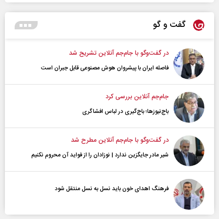
گفت و گو
در گفت‌و‌گو با جام‌جم آنلاین تشریح شد
فاصله ایران با پیشرو‌ان هوش مصنوعی قابل جبران است
جام‌جم آنلاین بررسی کرد
باج‌نیوزها؛ باج‌گیری در لباس افشاگری
در گفت‌و‌گو با جام‌جم آنلاین مطرح شد
شیر مادر جایگزین ندارد | نوزادان را از فواید آن محروم نکنیم
فرهنگ اهدای خون باید نسل به نسل منتقل شود