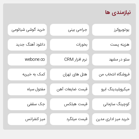
نیازمندی ها
یوتوبروکرز
جراحی بینی
خرید گوشی شیائومی
هزینه پست
بخورات
دانلود آهنگ جدید
سئو در مشهد
نرم افزار CRM
webone.co
فروشگاه انتخاب من
هتل های تهران
کمک به خیریه
میکروبلیدینگ ابرو
قیمت ضایعات آهن
مفتول سیاه
کوچینگ سازمانی
قیمت هبلکس
جک سقفی
خرید میز اداری مدرن
قیمت میلگرد
میز کنفرانس