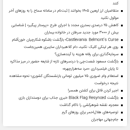
کنند
متقاضیان ارز اربعین ۱۴۰۵ بخوانند | ثبت‌نام در سامانه سماح را به روز‌های آخر
موکول نکنید
کاهش ۲۵ درصدی بستری مجدد با اجرای طرح «پرستار پیگیر» | شناسایی
بیش از ۳۰۰۰ مورد جدید سرطان در خانواده بیماران
Castlevania: Belmont’s Curse؛ بازگشت باشکوه شکارچیان خون‌آشام
روی هر لینکی کلیک نکنید، دام کلاهبرداران سایبری همین‌جاست
سرمایه‌گذاری برای رفاه؛ هزینه یا آینده‌سازی؟
بازگشت مسعود شصت‌چی با دردسر‌های تازه؛ از شایعه حضور در میز مذاکره
تا پایان فیلمبرداری «مرد سه‌هزارچهره»
استعلام وام ضروری ۷۵ میلیون تومانی بازنشستگان کشوری؛ نحوه مشاهده
نتیجه درخواست
اجیر کردن قاتل برای کشتن همسر!
بازگشت Black Flag Resynced خبری جذاب برای دوستداران بازی
معجزه، نقشه شوهرکشی را ناکام گذاشت
توصیه‌های هلال‌احمر برای روز‌های گرم
جام‌جهانی مهاجران