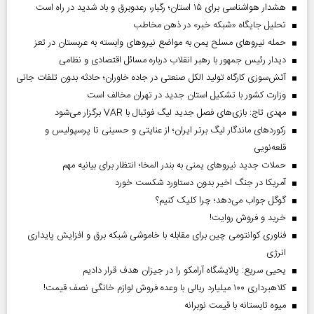
هشدار هواشناسی برای ۱۵ استان؛ رگبار، رعدوبرق و باد شدید در راه است
تحلیل جایگاه «شبکه خبر» در ذهن مخاطب
حمله نیروهای مسلح یمن به مواضع نیروهای وابسته به عربستان در تعز
دیدار رئیس‌ جمهور با رهبر انقلاب درباره مسائل اقتصادی و نظامی
آتش‌سوزی کارگاه تولید الکل صنعتی در جاده خاوران؛ حادثه بدون تلفات جانی
وزارت کشور با تشکیل استان جدید در تهران مخالف است
مهدی تاج: بازی‌های فصل جدید لیگ فوتبال با VAR برگزار می‌شود
رکورد‌های ماندگار لیگ برتر ایران؛ از عنایتی و حسینی تا پرسپولیس و
قلعه‌نویی
حملات جدید نیروهای یمنی به بندر المخا؛ انتظار برای بیانیه مهم
آمریکا در جنگ اخیر بدون دستاورد شکست خورد
گوگل جواب می‌دهد؛ چرا کلیک کنیم؟
خرید و فروش روایت!
فناوری کوانتومی چین برای مقابله با خاموشی شبکه برق و افزایش پایداری
انرژی
یحیی سریع: پالایشگاه آرامکو را در جیزان هدف قرار دادیم
کلاهبرداری ۱۰۰ میلیارد ریالی با وعده فروش لوازم خانگی نصف قیمت!
میوه تابستانه با قیمت نوبرانه