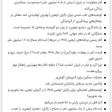
آمار معلولیت در ایران | بیش از ۱۰.۵ میلیون نفر با محدودیت عملکردی
زندگی می‌کنند
توصیه‌های طب سنتی برای زائران اربعین | بهترین نوشیدنی ضد عطش و
راهکارهای پیشگیری از گرمازدگی
راز ماندگاری «رادیو اربعین» از زبان دو گوینده؛ رسانه‌ای که حسینیه است
ستارگانی که در جام جهانی ۲۰۲۶ بازی نکردند
آغاز رسمی برنامه‌های اربعین ۱۴۰۵ در مرز‌ها | ثبت‌نام سماح به ۱.۷ میلیون نفر
رسید
قیمت قبر در بهشت زهرا (س) در سال ۱۴۰۵ چقدر است؟ | نرخ خرید، رزرو و
احیای قبور
چرا گرد و غبار در ایران تشدید شد؟ | حقابه تالاب‌ها مهم‌ترین راهکار مهار
ریزگردهاست
مجازات سنگین برای آدم‌ربایان گوش‌بر
واکسن جدید سرطان پانکراس امیدبخش شد
توصیه‌های تغذیه‌ای برای زائران اربعین ۱۴۰۵ | در گرمای اربعین چه بخوریم و
چه نخوریم؟
گره قتل در دی‌جی پارتی با ۵۰ قسم باز می‌شود
ثبت‌نام بیش از یک میلیون نفر در سماح | زائران «همیار اربعین» را نصب