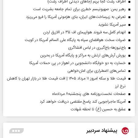
اطراف رشت کجا بریم (جاهای دیدنی اطراف رشت)
رهبر یمن: صهیونیسم خطری برای تمام جامعه بشریت است
تعرض به زیرساخت‌های ایران، بنای هژمونی آمریکا را فرو می‌ریزد
سپر آمریکا نشوید
انهدام کامل سه فروند هواپیمای اف ۳۵ در الازرق اردن
ضربات سخت هوافضای سپاه به پایگاه علی السالم آمریکا در کویت
باج‌نیوزها؛ باج‌گیری در لباس افشاگری
یورش آرش‌های ارتش به مراکز و پایگاه‌ آمریکا در بحرین
خسارت به دو خوابگاه دانشجویی در اهواز در پی حملات آمریکا
تماس‌های اضطراری برای امان‌‌خواهی
قیمت طلا و سکه امروز ۱۱ مرداد ۱۴۰۵ | افت قیمت طلا در بازار تهران با کاهش
نرخ ارز
صفحات نخست‌روزنامه ها‌ی پنجشنبه‌۸ مردادماه
آمریکا ماجراجویی کند پاسخ مقتضی دریافت خواهد کرد
عشق به حسین (ع) تا لحظه شهادت
پیشنهاد سردبیر