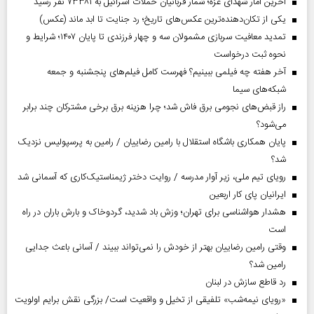
آخرین آمار شهدای غزه؛ شمار قربانیان حملات اسرائیل به ۷۳۳۸۱ نفر رسید
یکی از تکان‌دهنده‌ترین عکس‌های تاریخ؛ رد جنایت تا ابد ماند (عکس)
تمدید معافیت سربازی مشمولان سه و چهار فرزندی تا پایان ۱۴۰۷؛ شرایط و
نحوه ثبت درخواست
آخر هفته چه فیلمی ببینیم؟ فهرست کامل فیلم‌های پنجشنبه و جمعه
شبکه‌های سیما
راز قبض‌های نجومی برق فاش شد؛ چرا هزینه برق برخی مشترکان چند برابر
می‌شود؟
پایان همکاری باشگاه استقلال با رامین رضاییان / رامین به پرسپولیس نزدیک
شد؟
رویای تیم ملی، زیر آوار مدرسه / روایت دختر ژیمناستیک‌کاری که آسمانی شد
ایرانیان پای کار اربعین
هشدار هواشناسی برای تهران؛ وزش باد شدید، گردوخاک و بارش باران در راه
است
وقتی رامین رضاییان بهتر از خودش را نمی‌تواند ببیند / آسانی باعث جدایی
رامین شد؟
رد قاطع سازش در لبنان
«رویای نیمه‌شب» تلفیقی از تخیل و واقعیت است/ بزرگی نقش برایم اولویت