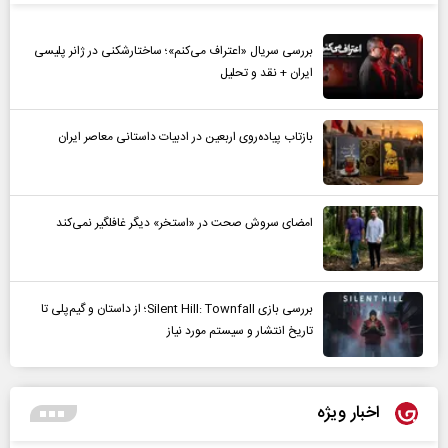
بررسی سریال «اعتراف می‌کنم»؛ ساختارشکنی در ژانر پلیسی
ایران + نقد و تحلیل
بازتاب پیاده‌روی اربعین در ادبیات داستانی معاصر ایران
امضای سروش صحت در «استخر» دیگر غافلگیر نمی‌کند
بررسی بازی Silent Hill: Townfall؛ از داستان و گیم‌پلی تا
تاریخ انتشار و سیستم مورد نیاز
اخبار ویژه