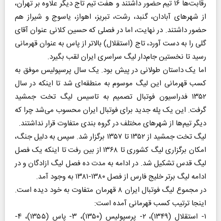
رقابت‌ها ۱۶ تیم حضور داشتند و هفت تیم تاج دیگر علاوه بر تهران،
از شهر‌های آبادان، گنبد، رشت، تبریز، اهواز، یاسوج و شیراز هم
حضور داشتند. در نهایت، اما در فصلی که حسین کلانی عنوان آقای
گلی را به دست آورد، تاج (استقلال) بالاتر از پاس به عنوان قهرمانی
رسید تا نخستین جام‌دار لیگ سراسری ایران لقب بگیرد.
اما یک داستان طولانی در پیش بود. یک سال پرسپولیس موفق به
کسب قهرمانی این لیگ موسوم به منطقه‌ای شد تا اینکه در سال
۱۳۵۲ فدراسیون فوتبال تصمیم به تاسیس لیگ تخت جمشید
گرفت. این یک پله جدید برای فوتبال ایران محسوب می‌شد چرا که
دیگر تیم‌ها از شهر‌های مختلف در گروه بندی متفاوت قرار نداشتند.
لیگ تخت جمشید از ۱۳۵۲ تا ۱۳۵۷ برگزار شد. سپس به دلیل جنگ،
امکان برگزاری لیگ کشوری تا ۱۳۶۸ از بین رفت تا اینکه یک فصل
لیگ قدس تشکیل شد. در ادامه به مدت ده فصل لیگ ازادگان و در
ادامه لیگ برتر خلیج فارس از فصل ۱۳۸۰-۱۳۸۱ به وجود آمد.
در مجموع لیگ فوتبال ایران ۸ قهرمان متفاوت به خود دیده است.
اینجا ترتیب کسب قهرمانی آمده است:
۱- استقلال (۱۳۴۹)، ۲- پرسپولیس (۱۳۵۰)، ۳- پاس (۱۳۵۵)، ۴-