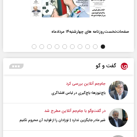
صفحات‌نخست‌روزنامه ها‌ی چهارشنبه‌۱۴ مردادماه
گفت و گو
جام‌جم آنلاین بررسی کرد
باج‌نیوزها؛ باج‌گیری در لباس افشاگری
در گفت‌و‌گو با جام‌جم آنلاین مطرح شد
شیر مادر جایگزین ندارد | نوزادان را از فواید آن محروم نکنیم