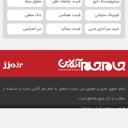
میکروبلیدینگ ابرو
قیمت ضایعات آهن
مفتول سیاه
کوچینگ سازمانی
قیمت هبلکس
جک سقفی
خرید میز اداری مدرن
قیمت میلگرد
میز کنفرانس
تمام حقوق مادی و معنوی این سایت متعلق به جام جم آنلاین است و استفاده از
مطالب با ذکر منبع بلامانع است.
طراحی و تولید
"ایران سامانه"