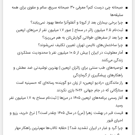
صبحانه چی درست کنم؟ معرفی ۳۰ صبحانه سریع، سالم و مقوی برای همه
سلیقه‌ها
چرا برخی بیماران بعد از کرونا و آنفلوآنزا ماه‌ها بهبود نمی‌یابند؟
ثبت‌نام ۲.۵ میلیون زائر در سماح | عبور ۱.۷ میلیون نفر از مرز‌های اربعین
چرا بعد از سفرهای طولانی گوارش‌تان به هم می‌ریزد؟
چرا ساختمان‌های ناایمن تهران تعیین تکلیف نمی‌شوند؟
آمار معلولیت در ایران | بیش از ۱۰.۵ میلیون نفر با محدودیت عملکردی
زندگی می‌کنند
توصیه‌های طب سنتی برای زائران اربعین | بهترین نوشیدنی ضد عطش و
راهکارهای پیشگیری از گرمازدگی
راز ماندگاری «رادیو اربعین» از زبان دو گوینده؛ رسانه‌ای که حسینیه است
ستارگانی که در جام جهانی ۲۰۲۶ بازی نکردند
آغاز رسمی برنامه‌های اربعین ۱۴۰۵ در مرز‌ها | ثبت‌نام سماح به ۱.۷ میلیون نفر
رسید
قیمت قبر در بهشت زهرا (س) در سال ۱۴۰۵ چقدر است؟ | نرخ خرید، رزرو و
احیای قبور
چرا گرد و غبار در ایران تشدید شد؟ | حقابه تالاب‌ها مهم‌ترین راهکار مهار