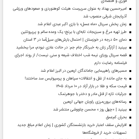
فوری و اقتصادی
امیرحسین بهداد به عنوان سرپرست هیئت کوهنوردی و صعودهای ورزشی
آذربایجان شرقی منصوب شد
زمان پخش سریال «ماه عسل» با بازی اکبر عبدی اعلام شد
طرز تهیه مرغ و سبزیجات تابه‌ای با برنج؛ یک وعده سالم و پرپروتئین
دمای ۵۰ درجه در خوزستان | احتمال بارش‌های سیل‌آسا در ۳ استان
ببینید | آزارگر زنان به خبرنگار جام جم: در حالت عادی نبودم، مرا ببخشید
قصه سریال رویای نیمه شب اختلاف شیعه و سنی نیست/ از روند اجرای
فیلمنامه رضایت دارم
مسیر‌های راهپیمایی جاماندگان اربعین در البرز اعلام شد
به جای مانده از نقل و انتقالات؛ سپاهان و پرسپولیس سد ساختند!
قیمت سکه و طلا در بازار آزاد در ۱۰ مرداد ۱۴۰۵
جزئیات تازه از قتل مادر و دختر با جوهرنمک
رسانه‌های برون‌مرزی راویان جهانی اربعین
ببینید | «چهل روز » محسن چاووشی منتشر شد
بحران کم‌عمق
افزایش سقف اعتبار خرید بازنشستگان کشوری | زمان اعلام مبلغ جدید
تسهیلات خرید از فروشگاه‌ها