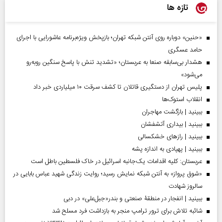
تازه ها
«حنین» دوباره روی آنتن شبکه تهران؛ بازپخش ویژه‌برنامه عاشورایی با اجرای
حامد عسگری
هشدار بی‌سابقه صنعا به عربستان؛ «تشدید تنش با پاسخ سنگین روبه‌رو
می‌شود»
پلیس تهران از دستگیری قاتلان تا کشف سرقت ۱۰ میلیاردی خبر داد
انقلاب استوک‌ها
ببینید | بازگشت مهاجران
ببینید | بیداری آتشفشان
ببینید | رازهای خشکسالی
ببینید | پهپادی به اندازه پشه
عربستان: کلیه اقدامات یک‌جانبه اسرائیل در خاک فلسطین باطل است
«شوق پرواز» به آنتن شبکه نمایش رسید؛ روایت زندگی شهید عباس بابایی در
سالروز شهادت
ببینید | انفجار در منطقۀ صنعتی و بندر«جبل‌علی» در دبی
شائبه تلاش برای ترور ترامپ منجر به بازداشت فرد مسلح شد