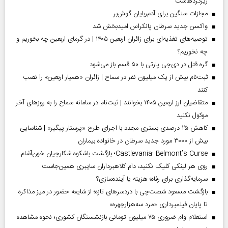
ریزگردهاست
مجازات سنگین برای آدم‌ربایان گوش‌بر
واکسن جدید سرطان پانکراس امیدبخش شد
توصیه‌های تغذیه‌ای برای زائران اربعین ۱۴۰۵ | در گرمای اربعین چه بخوریم و
چه نخوریم؟
گره قتل در دی‌جی پارتی با ۵۰ قسم باز می‌شود
ثبت‌نام بیش از یک میلیون نفر در سماح | زائران «همیار اربعین» را نصب
کنند
متقاضیان ارز اربعین ۱۴۰۵ بخوانند | ثبت‌نام در سامانه سماح را به روز‌های آخر
موکول نکنید
کاهش ۲۵ درصدی بستری مجدد با اجرای طرح «پرستار پیگیر» | شناسایی
بیش از ۳۰۰۰ مورد جدید سرطان در خانواده بیماران
Castlevania: Belmont’s Curse؛ بازگشت باشکوه شکارچیان خون‌آشام
روی هر لینکی کلیک نکنید، دام کلاهبرداران سایبری همین‌جاست
سرمایه‌گذاری برای رفاه؛ هزینه یا آینده‌سازی؟
بازگشت مسعود شصت‌چی با دردسر‌های تازه؛ از شایعه حضور در میز مذاکره
تا پایان فیلمبرداری «مرد سه‌هزارچهره»
استعلام وام ضروری ۷۵ میلیون تومانی بازنشستگان کشوری؛ نحوه مشاهده