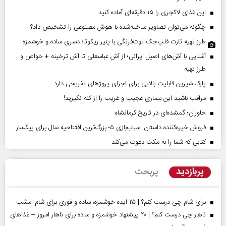
این غذای لاکچری را ۱۵ دقیقه‌ای آماده کنید
چگونه می‌توان تصاویر ساخته‌شده با هوش مصنوعی را تشخیص داد؟
طرز تهیه تارت فلپ‌جک توت‌فرنگی با پنیر ریکوتا؛ دسری ساده و خوشمزه
آشنایی با آش‌های اصیل ایرانی؛ از آش عباسعلی تا آش ترخینه + خواص و
طرز تهیه
پارک شیرین قابلیت‌ بالایی برای اجرای پروژهای تفریحی دارد
مراقب باشید این بیماری عجیب و غریب را از کنه نگیرید!
خاوران؛ گمشده‌ای در تاریخ کرمانشاه
فروش خیره‌کننده داستان اسباب‌بازی ۵؛ بزرگ‌ترین افتتاحیه سال برای پیکسار
کتابی که شما را به مکث دعوت می‌کند
پربازدید
پربحث
برای شام چی درست کنم؟ | ۲۵ ایده خوشمزه، ساده و فوری برای شام امشب
ناهار چی درست کنم؟ | ۲۰ پیشنهاد خوشمزه و ساده برای ناهار امروز + غذاهای