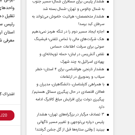
هشدار پلیس برای مسافران شمال؛ مسیر جنوب
واحدهای 
به شمال چالوس و تهران–شمال بسته شد
تقلیل‌ د
هشدار متخصصان؛ هپاتیت خاموش می‌تواند به
رئیس سا
سرطان کبد برسد!
اجازه ایجاد مسیر دوم را در تنگه هرمز نمی‌دهیم
استان ار
هک شرکت‌های مالی با تماس تلفنی؛ فیشینگ
معرفی شو
صوتی برای سرقت اطلاعات حساس
نقض آتش‌بس در لبنان؛ حمله توپخانه‌ای و
پهپادی اسرائیل به چند شهرک
هشدار نارنجی هواشناسی برای ۴ استان؛ خطر
سیلاب و رعدوبرق در ارتفاعات
با همراهی کارشناسان، دانشگاهیان، مدیران و
فعالان اقتصادی در حال پیگیری مسائل هستیم/
اشتراک گذ
پیگیری دولت برای افزایش مبلغ کالابرگ ادامه
دارد
۳ تصادف مرگبار در بزرگراه‌های تهران؛ هشدار
پلیس درباره بی‌توجهی و تغییر مسیر ناگهانی
ببینید | وقتی ستاره‌ها قبل از گل جشن گرفتند!