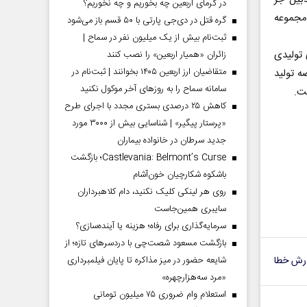
در گرمای اربعین چه بخوریم و چه نخوریم؟
 مجموعه
گره قتل در دی‌جی پارتی با ۵۰ قسم باز می‌شود
ثبت‌نام بیش از یک میلیون نفر در سماح |
تولیدی
زائران «همیار اربعین» را نصب کنند
متقاضیان ارز اربعین ۱۴۰۵ بخوانند | ثبت‌نام در
ه تولید
سامانه سماح را به روز‌های آخر موکول نکنید
ت.
کاهش ۲۵ درصدی بستری مجدد با اجرای طرح
«پرستار پیگیر» | شناسایی بیش از ۳۰۰۰ مورد
جدید سرطان در خانواده بیماران
Castlevania: Belmont’s Curse؛ بازگشت
باشکوه شکارچیان خون‌آشام
روی هر لینکی کلیک نکنید، دام کلاهبرداران
سایبری همین‌جاست
سرمایه‌گذاری برای رفاه؛ هزینه یا آینده‌سازی؟
بازگشت مسعود شصت‌چی با دردسر‌های تازه؛ از
رش خطا
شایعه حضور در میز مذاکره تا پایان فیلمبرداری
«مرد سه‌هزارچهره»
استعلام وام ضروری ۷۵ میلیون تومانی