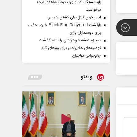
بازنشستگان کشوری؛ نحوه مشاهده نتیجه
درخواست
اجیر کردن قاتل برای کشتن همسر!
بازگشت Black Flag Resynced خبری جذاب
برای دوستداران بازی
معجزه، نقشه شوهرکشی را ناکام گذاشت
توصیه‌های هلال‌احمر برای روز‌های گرم
جام‌جهانی مهاجران
ویدئو