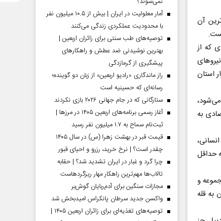
نمی‌شوند؟
آمار معلولیت در ایران | بیش از ۱۰.۵ میلیون نفر
ترین آن
با محدودیت عملکردی زندگی می‌کنند
توصیه‌های طب سنتی برای زائران اربعین |
 که از
بهترین نوشیدنی ضد عطش و راهکارهای
یروهای
پیشگیری از گرمازدگی
ار استان
راز ماندگاری «رادیو اربعین» از زبان دو گوینده؛
رسانه‌ای که حسینیه است
ی‌‌شود،
ستارگانی که در جام جهانی ۲۰۲۶ بازی نکردند
آغاز رسمی برنامه‌های اربعین ۱۴۰۵ در مرز‌ها |
صادی به
ثبت‌نام سماح به ۱.۷ میلیون نفر رسید
قیمت قبر در بهشت زهرا (س) در سال ۱۴۰۵
انسانی،
چقدر است؟ | نرخ خرید، رزرو و احیای قبور
ه حداقل
چرا گرد و غبار در ایران تشدید شد؟ | حقابه
تالاب‌ها مهم‌ترین راهکار مهار ریزگردهاست
جموعه و
مجازات سنگین برای آدم‌ربایان گوش‌بر
 به قله
واکسن جدید سرطان پانکراس امیدبخش شد
توصیه‌های تغذیه‌ای برای زائران اربعین ۱۴۰۵ |
بیل جز