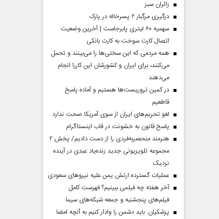
‌زائران سبز
درگیری مرگبار ۲ پسرخاله در پارک
سهمیه ۶۰ لیتری پابرجاست | آخرین وضعیت
اتصال کارت سوخت به کارت بانکی
همه مردمی که این سختی‌ها را می‌بینند و تحمل
می‌کنند، برای ایران و کشورشان این کاررا انجام
می‌دهند
در کمین تروریست‌ها هستیم و آماده پاسخ
قاطعیم
لغو تحریم‌های ایران از سوی آمریکا صحت ندارد
پاسخ قانون به خشونت در قاب اینستاگرام
هنرمند منحصر‌به‌فردی را از دست دادیم/ پخش ۲
مجموعه تلویزیونی جدید زنده‌یاد عبدی در آینده
نزدیک
عملیات گسترده ارتش یمن علیه نیروهای سعودی
آخر هفته چه فیلمی ببینیم؟ فهرست کامل
فیلم‌های پنجشنبه و جمعه شبکه‌های سیما
پزشکیان: باید دشمن را وادار کنیم به آنچه امضا