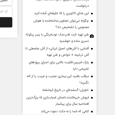
درخواست
این غذای لاکچری را ۱۵ دقیقه‌ای آماده کنید
چگونه می‌توان تصاویر ساخته‌شده با هوش
مصنوعی را تشخیص داد؟
طرز تهیه تارت فلپ‌جک توت‌فرنگی با پنیر ریکوتا؛
دسری ساده و خوشمزه
آشنایی با آش‌های اصیل ایرانی؛ از آش عباسعلی تا
حکایت یک تاریخ و دو زندگی
چرایی عقب‌نشینی
آش ترخینه + خواص و طرز تهیه
نرگس خانعلی‌زاده - روزنامه‌نگار
پارک شیرین قابلیت‌ بالایی برای اجرای پروژهای
تفریحی دارد
دکتر یدالله جوانی - تحلیلگر م
مراقب باشید این بیماری عجیب و غریب را از کنه
نگیرید!
خاوران؛ گمشده‌ای در تاریخ کرمانشاه
فروش خیره‌کننده داستان اسباب‌بازی ۵؛ بزرگ‌ترین
افتتاحیه سال برای پیکسار
کتابی که شما را به مکث دعوت می‌کند