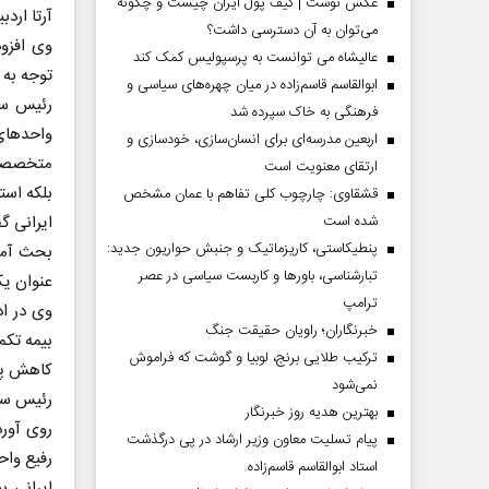
عکس نوشت | کیف پول ایران چیست و چگونه
آرتا ارد
می‌توان به آن دسترسی داشت؟
وی افزود
عالیشاه می توانست به پرسپولیس کمک کند
توجه به کیف
ابوالقاسم قاسم‌زاده در میان چهره‌های سیاسی و
رئیس سا
فرهنگی به خاک سپرده شد
واحدهای
اربعین مدرسه‌ای برای انسان‌سازی، خودسازی و
متخصصی را
ارتقای معنویت است
بلکه است
قشقاوی: چارچوب کلی تفاهم با عمان مشخص
شده است
ایرانی گ
پنطیکاستی، کاریزماتیک و جنبش حواریون جدید:
بحث آموز
تبارشناسی، باور‌ها و کاربست سیاسی در عصر
عنوان ی
ترامپ
وی در اد
خبرنگاران؛ راویان حقیقت جنگ
بیمه تکم
ترکیب طلایی برنج، لوبیا و گوشت که فراموش
کاهش پید
نمی‌شود
رئیس ساز
بهترین هدیه روز خبرنگار
روی آورد
پیام تسلیت معاون وزیر ارشاد در پی درگذشت
رفیع وا
استاد ابوالقاسم قاسم‌زاده
ایرانی 