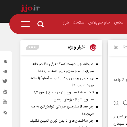
عکس
جام جم پلاس
سلامت
بازار
اخبار ویژه
صبحانه چی درست کنم؟ معرفی ۳۰ صبحانه
سریع، سالم و مقوی برای همه سلیقه‌ها
چرا برخی بیماران بعد از کرونا و آنفلوآنزا ماه‌ها
رئیس سازمان صنعت، معدن و تجارت استان اردبیل گفت: کارخانه سیمان آرتا اردبیل در جمع ۶ واحد
بهبود نمی‌یابند؟
ثبت‌نام ۲.۵ میلیون زائر در سماح | عبور ۱.۷
میلیون نفر از مرز‌های اربعین
چرا بعد از سفرهای طولانی گوارش‌تان به هم
می‌ریزد؟
در سی و
چرا ساختمان‌های ناایمن تهران تعیین تکلیف
، سیمان