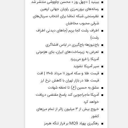
ببینید | «چهل روز » محسن چاووشی منتشر شد
رسانه‌های برون‌مرزی راویان جهانی اربعین
نظرسنجی شبکه تماشا برای انتخاب سریال‌های
شرقی محبوب مخاطبان
اطراف رشت کجا بریم (جاهای دیدنی اطراف
رشت)
باج‌نیوزها؛ باج‌گیری در لباس افشاگری
تعرض به زیرساخت‌های ایران، بنای هژمونی
آمریکا را فرو می‌ریزد
سپر آمریکا نشوید
قیمت طلا و سکه امروز ۱۱ مرداد ۱۴۰۵ | افت
قیمت طلا در بازار تهران با کاهش نرخ ارز
عشق به حسین (ع) تا لحظه شهادت
آمریکا ماجراجویی کند پاسخ مقتضی دریافت
خواهد کرد
خروج بیش از ۳ میلیون زائر از تمام مرز‌های
کشور
رهگیری پهپاد MQ9 بر فراز تنگه هرمز