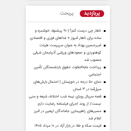
پربازدید
پربحث
ناهار چی درست کنم؟ | ۲۰ پیشنهاد خوشمزه و
ساده برای ناهار امروز + غذاهای فوری و اقتصادی
امیرحسین بهداد به عنوان سرپرست هیئت
کوهنوردی و صعودهای ورزشی آذربایجان شرقی
منصوب شد
پرداخت مابه‌التفاوت حقوق بازنشستگان تأمین
اجتماعی
مردادماه
صفحات نخست روزنامه ها‌ی‌سه‌شنبه ۶ مردادماه
صفحات
دمای ۵۰ درجه در خوزستان | احتمال بارش‌های
سیل‌آسا در ۳ استان
قصه سریال رویای نیمه شب اختلاف شیعه و سنی
نیست/ از روند اجرای فیلمنامه رضایت دارم
مسیر‌های راهپیمایی جاماندگان اربعین در البرز
اعلام شد
قیمت سکه و طلا در بازار آزاد در ۱۰ مرداد ۱۴۰۵