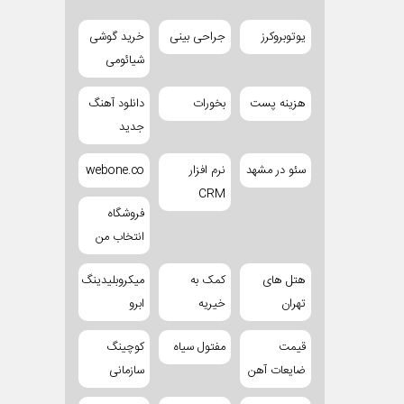
یوتوبروکرز
جراحی بینی
خرید گوشی
شیائومی
هزینه پست
بخورات
دانلود آهنگ
جدید
سئو در مشهد
نرم افزار
webone.co
CRM
فروشگاه
انتخاب من
هتل های
کمک به
میکروبلیدینگ
تهران
خیریه
ابرو
قیمت
مفتول سیاه
کوچینگ
ضایعات آهن
سازمانی