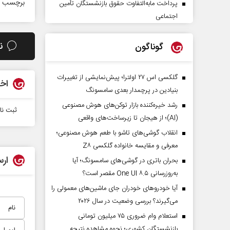
برچسب ه
پرداخت مابه‌التفاوت حقوق بازنشستگان تأمین
اجتماعی
ن
گوناگون
گلکسی اس ۲۷ اولترا؛ پیش‌نمایشی از تغییرات
اخب
بنیادین در پرچمدار بعدی سامسونگ
رشد خیره‌کننده بازار توکن‌های هوش مصنوعی
ثبت نا
(AI)؛ از هیجان تا زیرساخت‌های واقعی
انقلاب گوشی‌های تاشو‌ با طعم هوش مصنوعی؛
معرفی و مقایسه خانواده گلکسی Z۸
ارس
بحران باتری در گوشی‌های سامسونگ؛ آیا
به‌روزرسانی One UI ۸.۵ مقصر است؟
آیا خودروهای خودران جای ماشین‌های معمولی را
می‌گیرند؟ بررسی وضعیت در سال ۲۰۲۶
استعلام وام ضروری ۷۵ میلیون تومانی
بازنشستگان کشوری؛ نحوه مشاهده نتیجه