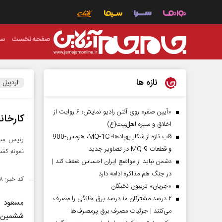
صفحه نخست
سی
تازه ها
اردبیل
«آیین صفر» روی آنتن رادیو نمایش؛ ۶ روایت از
کارخان
اخلاق و سیره اهل‌بیت(ع)
قاب تازه از شکار پهپادها؛ MQ-1C، هرمس-900
و قطعات MQ-9 در تصاویر جدید
نمونه کش
دشمن نباید از مواضع ایران احساس ضعف کند |
در جنگ هم مذاکره ادامه دارد
کد خبر: ۱۵۰۳۱۲۸
«جریان» تریبون نخبگان
۲ درصد مشترکان ۱۰ درصد برق خانگی را مصرف
مسعود ای
می‌کنند | جزئیات مصرف برق پرمصرف‌ها
ششمین جش