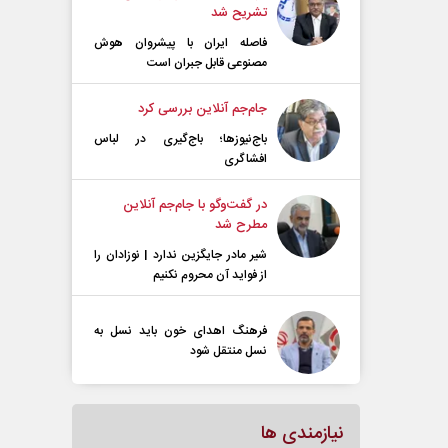
تشریح شد
فاصله ایران با پیشرو‌ان هوش
مصنوعی قابل جبران است
جام‌جم آنلاین بررسی کرد
باج‌نیوزها؛ باج‌گیری در لباس
افشاگری
در گفت‌و‌گو با جام‌جم آنلاین
مطرح شد
شیر مادر جایگزین ندارد | نوزادان را
از فواید آن محروم نکنیم
فرهنگ اهدای خون باید نسل به
نسل منتقل شود
نیازمندی ها