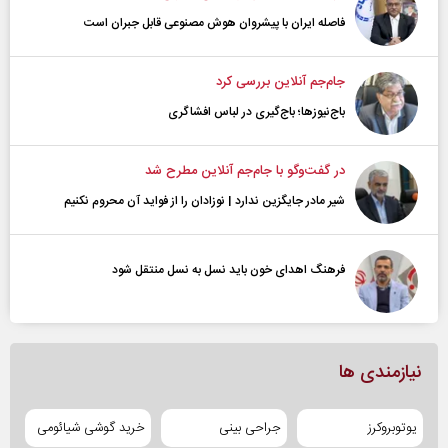
فاصله ایران با پیشرو‌ان هوش مصنوعی قابل جبران است
جام‌جم آنلاین بررسی کرد
باج‌نیوزها؛ باج‌گیری در لباس افشاگری
در گفت‌و‌گو با جام‌جم آنلاین مطرح شد
شیر مادر جایگزین ندارد | نوزادان را از فواید آن محروم نکنیم
فرهنگ اهدای خون باید نسل به نسل منتقل شود
نیازمندی ها
یوتوبروکرز
جراحی بینی
خرید گوشی شیائومی