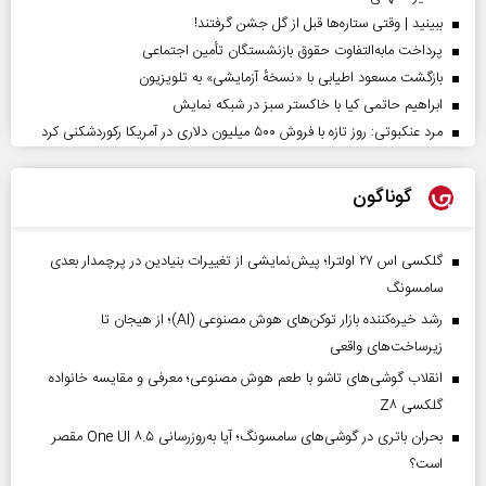
ببینید | وقتی ستاره‌ها قبل از گل جشن گرفتند!
پرداخت مابه‌التفاوت حقوق بازنشستگان تأمین اجتماعی
بازگشت مسعود اطیابی با «نسخهٔ آزمایشی» به تلویزیون
ابراهیم حاتمی کیا با خاکستر سبز در شبکه نمایش
مرد عنکبوتی: روز تازه با فروش ۵۰۰ میلیون دلاری در آمریکا رکوردشکنی کرد
گوناگون
گلکسی اس ۲۷ اولترا؛ پیش‌نمایشی از تغییرات بنیادین در پرچمدار بعدی
سامسونگ
رشد خیره‌کننده بازار توکن‌های هوش مصنوعی (AI)؛ از هیجان تا
زیرساخت‌های واقعی
انقلاب گوشی‌های تاشو‌ با طعم هوش مصنوعی؛ معرفی و مقایسه خانواده
گلکسی Z۸
بحران باتری در گوشی‌های سامسونگ؛ آیا به‌روزرسانی One UI ۸.۵ مقصر
است؟