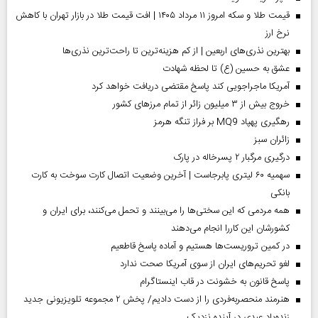
قیمت طلا و سکه امروز ۱۱ مرداد ۱۴۰۵ | افت قیمت طلا در بازار تهران با کاهش
نرخ ارز
بهترین نذری‌های اربعین | از کم هزینه‌ترین تا راحت‌ترین نذری‌ها
عشق به حسین (ع) تا لحظه شهادت
آمریکا ماجراجویی کند پاسخ مقتضی دریافت خواهد کرد
خروج بیش از ۳ میلیون زائر از تمام مرز‌های کشور
رهگیری پهپاد MQ9 بر فراز تنگه هرمز
‌زائران سبز
درگیری مرگبار ۲ پسرخاله در پارک
سهمیه ۶۰ لیتری پابرجاست | آخرین وضعیت اتصال کارت سوخت به کارت
بانکی
همه مردمی که این سختی‌ها را می‌بینند و تحمل می‌کنند، برای ایران و
کشورشان این کاررا انجام می‌دهند
در کمین تروریست‌ها هستیم و آماده پاسخ قاطعیم
لغو تحریم‌های ایران از سوی آمریکا صحت ندارد
پاسخ قانون به خشونت در قاب اینستاگرام
هنرمند منحصر‌به‌فردی را از دست دادیم/ پخش ۲ مجموعه تلویزیونی جدید
زنده‌یاد عبدی در آینده نزدیک