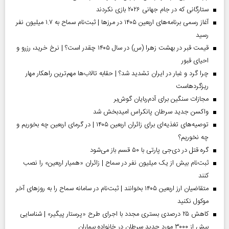
ستارگانی که در جام جهانی ۲۰۲۶ بازی نکردند
آغاز رسمی برنامه‌های اربعین ۱۴۰۵ در مرز‌ها | ثبت‌نام سماح به ۱.۷ میلیون نفر
رسید
قیمت قبر در بهشت زهرا (س) در سال ۱۴۰۵ چقدر است؟ | نرخ خرید، رزرو و
احیای قبور
چرا گرد و غبار در ایران تشدید شد؟ | حقابه تالاب‌ها مهم‌ترین راهکار مهار
ریزگردهاست
مجازات سنگین برای آدم‌ربایان گوش‌بر
واکسن جدید سرطان پانکراس امیدبخش شد
توصیه‌های تغذیه‌ای برای زائران اربعین ۱۴۰۵ | در گرمای اربعین چه بخوریم و
چه نخوریم؟
گره قتل در دی‌جی پارتی با ۵۰ قسم باز می‌شود
ثبت‌نام بیش از یک میلیون نفر در سماح | زائران «همیار اربعین» را نصب
کنند
متقاضیان ارز اربعین ۱۴۰۵ بخوانند | ثبت‌نام در سامانه سماح را به روز‌های آخر
موکول نکنید
کاهش ۲۵ درصدی بستری مجدد با اجرای طرح «پرستار پیگیر» | شناسایی
بیش از ۳۰۰۰ مورد جدید سرطان در خانواده بیماران