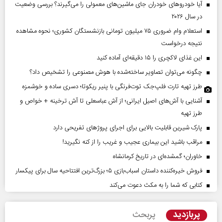
آیا خودروهای خودران جای ماشین‌های معمولی را می‌گیرند؟ بررسی وضعیت
در سال ۲۰۲۶
استعلام وام ضروری ۷۵ میلیون تومانی بازنشستگان کشوری؛ نحوه مشاهده
نتیجه درخواست
این غذای لاکچری را ۱۵ دقیقه‌ای آماده کنید
چگونه می‌توان تصاویر ساخته‌شده با هوش مصنوعی را تشخیص داد؟
طرز تهیه تارت فلپ‌جک توت‌فرنگی با پنیر ریکوتا؛ دسری ساده و خوشمزه
آشنایی با آش‌های اصیل ایرانی؛ از آش عباسعلی تا آش ترخینه + خواص و
طرز تهیه
پارک شیرین قابلیت‌ بالایی برای اجرای پروژهای تفریحی دارد
مراقب باشید این بیماری عجیب و غریب را از کنه نگیرید!
خاوران؛ گمشده‌ای در تاریخ کرمانشاه
فروش خیره‌کننده داستان اسباب‌بازی ۵؛ بزرگ‌ترین افتتاحیه سال برای پیکسار
کتابی که شما را به مکث دعوت می‌کند
پربازدید
پربحث