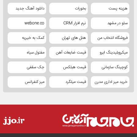
هزینه پست
بخورات
دانلود آهنگ جدید
سئو در مشهد
نرم افزار CRM
webone.co
فروشگاه انتخاب من
هتل های تهران
کمک به خیریه
میکروبلیدینگ ابرو
قیمت ضایعات آهن
مفتول سیاه
کوچینگ سازمانی
قیمت هبلکس
جک سقفی
خرید میز اداری مدرن
قیمت میلگرد
میز کنفرانس