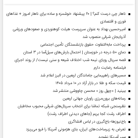
ناهار چی درست کنم؟ | ۲۰ پیشنهاد خوشمزه و ساده برای ناهار امروز + غذاهای
فوری و اقتصادی
امیرحسین بهداد به عنوان سرپرست هیئت کوهنوردی و صعودهای ورزشی
آذربایجان شرقی منصوب شد
پرداخت مابه‌التفاوت حقوق بازنشستگان تأمین اجتماعی
دمای ۵۰ درجه در خوزستان | احتمال بارش‌های سیل‌آسا در ۳ استان
قصه سریال رویای نیمه شب اختلاف شیعه و سنی نیست/ از روند اجرای
فیلمنامه رضایت دارم
مسیر‌های راهپیمایی جاماندگان اربعین در البرز اعلام شد
قیمت سکه و طلا در بازار آزاد در ۱۰ مرداد ۱۴۰۵
ببینید | «چهل روز » محسن چاووشی منتشر شد
رسانه‌های برون‌مرزی راویان جهانی اربعین
نظرسنجی شبکه تماشا برای انتخاب سریال‌های شرقی محبوب مخاطبان
اطراف رشت کجا بریم (جاهای دیدنی اطراف رشت)
باج‌نیوزها؛ باج‌گیری در لباس افشاگری
تعرض به زیرساخت‌های ایران، بنای هژمونی آمریکا را فرو می‌ریزد
سپر آمریکا نشوید