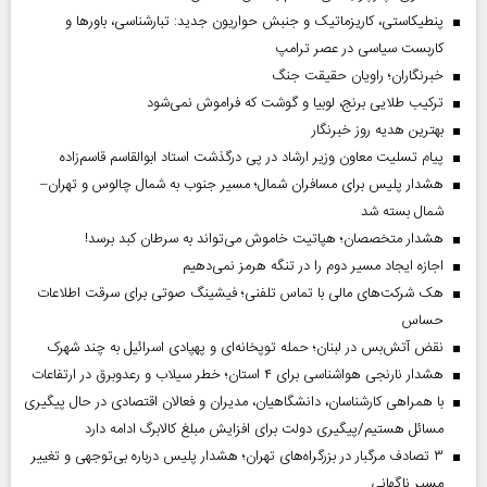
پنطیکاستی، کاریزماتیک و جنبش حواریون جدید: تبارشناسی، باور‌ها و
کاربست سیاسی در عصر ترامپ
خبرنگاران؛ راویان حقیقت جنگ
ترکیب طلایی برنج، لوبیا و گوشت که فراموش نمی‌شود
بهترین هدیه روز خبرنگار
پیام تسلیت معاون وزیر ارشاد در پی درگذشت استاد ابوالقاسم قاسم‌زاده
هشدار پلیس برای مسافران شمال؛ مسیر جنوب به شمال چالوس و تهران–
شمال بسته شد
هشدار متخصصان؛ هپاتیت خاموش می‌تواند به سرطان کبد برسد!
اجازه ایجاد مسیر دوم را در تنگه هرمز نمی‌دهیم
هک شرکت‌های مالی با تماس تلفنی؛ فیشینگ صوتی برای سرقت اطلاعات
حساس
نقض آتش‌بس در لبنان؛ حمله توپخانه‌ای و پهپادی اسرائیل به چند شهرک
هشدار نارنجی هواشناسی برای ۴ استان؛ خطر سیلاب و رعدوبرق در ارتفاعات
با همراهی کارشناسان، دانشگاهیان، مدیران و فعالان اقتصادی در حال پیگیری
مسائل هستیم/پیگیری دولت برای افزایش مبلغ کالابرگ ادامه دارد
۳ تصادف مرگبار در بزرگراه‌های تهران؛ هشدار پلیس درباره بی‌توجهی و تغییر
مسیر ناگهانی