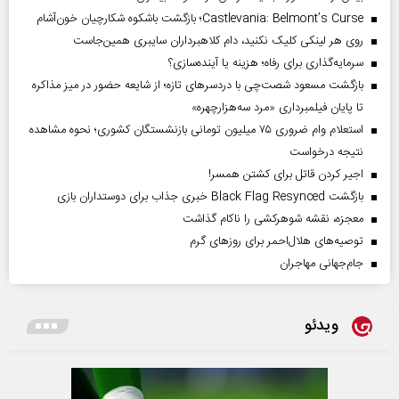
Castlevania: Belmont’s Curse؛ بازگشت باشکوه شکارچیان خون‌آشام
روی هر لینکی کلیک نکنید، دام کلاهبرداران سایبری همین‌جاست
سرمایه‌گذاری برای رفاه؛ هزینه یا آینده‌سازی؟
بازگشت مسعود شصت‌چی با دردسر‌های تازه؛ از شایعه حضور در میز مذاکره
تا پایان فیلمبرداری «مرد سه‌هزارچهره»
استعلام وام ضروری ۷۵ میلیون تومانی بازنشستگان کشوری؛ نحوه مشاهده
نتیجه درخواست
اجیر کردن قاتل برای کشتن همسر!
بازگشت Black Flag Resynced خبری جذاب برای دوستداران بازی
معجزه، نقشه شوهرکشی را ناکام گذاشت
توصیه‌های هلال‌احمر برای روز‌های گرم
جام‌جهانی مهاجران
ویدئو