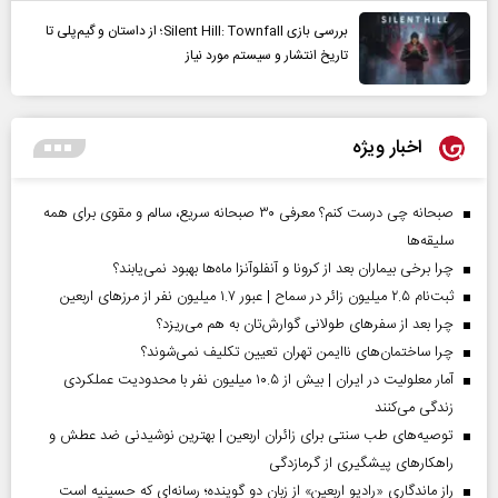
بررسی بازی Silent Hill: Townfall؛ از داستان و گیم‌پلی تا
تاریخ انتشار و سیستم مورد نیاز
اخبار ویژه
صبحانه چی درست کنم؟ معرفی ۳۰ صبحانه سریع، سالم و مقوی برای همه
سلیقه‌ها
چرا برخی بیماران بعد از کرونا و آنفلوآنزا ماه‌ها بهبود نمی‌یابند؟
ثبت‌نام ۲.۵ میلیون زائر در سماح | عبور ۱.۷ میلیون نفر از مرز‌های اربعین
چرا بعد از سفرهای طولانی گوارش‌تان به هم می‌ریزد؟
چرا ساختمان‌های ناایمن تهران تعیین تکلیف نمی‌شوند؟
آمار معلولیت در ایران | بیش از ۱۰.۵ میلیون نفر با محدودیت عملکردی
زندگی می‌کنند
توصیه‌های طب سنتی برای زائران اربعین | بهترین نوشیدنی ضد عطش و
راهکارهای پیشگیری از گرمازدگی
راز ماندگاری «رادیو اربعین» از زبان دو گوینده؛ رسانه‌ای که حسینیه است