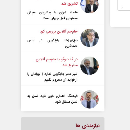
تشریح شد
فاصله ایران با پیشرو‌ان هوش
مصنوعی قابل جبران است
جام‌جم آنلاین بررسی کرد
باج‌نیوزها؛ باج‌گیری در لباس
افشاگری
در گفت‌و‌گو با جام‌جم آنلاین
مطرح شد
شیر مادر جایگزین ندارد | نوزادان را
از فواید آن محروم نکنیم
فرهنگ اهدای خون باید نسل به
نسل منتقل شود
نیازمندی ها