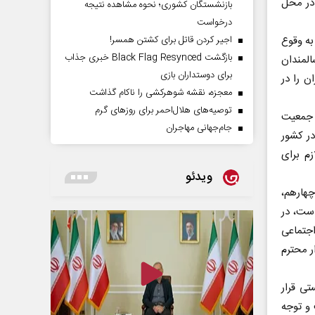
در محل
بازنشستگان کشوری؛ نحوه مشاهده نتیجه
درخواست
اجیر کردن قاتل برای کشتن همسر!
به وقوع
بازگشت Black Flag Resynced خبری جذاب
ت کشور را سالمندان
برای دوستداران بازی
سید که ایران را در
معجزه، نقشه شوهرکشی را ناکام گذاشت
توصیه‌های هلال‌احمر برای روز‌های گرم
ه جمعیت
جام‌جهانی مهاجران
یلیون و ۸۰۰ هزار سالمند در کشور
زم برای
ویدئو
هارهم،
است، در
اجتماعی
اندار محترم
زیستی قرار
یت و توجه