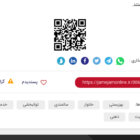
ند.
اری :
پشت‌پرده تهدیدات کوتاه‏‌مدت و
خبرنگار، محور پویا
ادعا‌های خلاف واقع آمریکا
رسانه
گزا
پسندیدم
 سلیمی‌نمین - تحلیلگر مسائل سیاسی
دکتر مراد عنادی - کارشناس ارشد ر
ا:
بهزیستی
خانوار
سالمندی
توانبخشی
خدما
یت
ذهنی