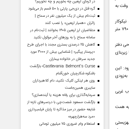
در گرمای اربعین چه بخوریم و چه نخوریم؟
 دولت وقت به
گره قتل در دی‌جی پارتی با ۵۰ قسم باز می‌شود
ثبت‌نام بیش از یک میلیون نفر در سماح |
نیکوکار
زائران «همیار اربعین» را نصب کنند
مرحومه فاطمه‌سادات میرابوالقاسمی در زمینی به مساحت دوهزار متر مربع و زیربنای ۷۹۰ متر
متقاضیان ارز اربعین ۱۴۰۵ بخوانند | ثبت‌نام در
سامانه سماح را به روز‌های آخر موکول نکنید
حی دفتر
کاهش ۲۵ درصدی بستری مجدد با اجرای طرح
«پرستار پیگیر» | شناسایی بیش از ۳۰۰۰ مورد
زیربنای
جدید سرطان در خانواده بیماران
Castlevania: Belmont’s Curse؛ بازگشت
ود: این
باشکوه شکارچیان خون‌آشام
ه‌زودی
روی هر لینکی کلیک نکنید، دام کلاهبرداران
سایبری همین‌جاست
 و در جنوب غربی
سرمایه‌گذاری برای رفاه؛ هزینه یا آینده‌سازی؟
بازگشت مسعود شصت‌چی با دردسر‌های تازه؛ از
 به همت
شایعه حضور در میز مذاکره تا پایان فیلمبرداری
«مرد سه‌هزارچهره»
هزیستی
استعلام وام ضروری ۷۵ میلیون تومانی