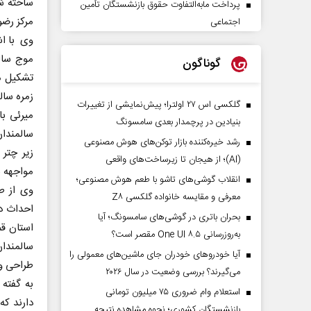
ساخته ش
پرداخت مابه‌التفاوت حقوق بازنشستگان تأمین
مرکز رضو
اجتماعی
وی با اش
گوناگون
زمره سال
گلکسی اس ۲۷ اولترا؛ پیش‌نمایشی از تغییرات
میرئی با
بنیادین در پرچمدار بعدی سامسونگ
رشد خیره‌کننده بازار توکن‌های هوش مصنوعی
زیر چتر 
(AI)؛ از هیجان تا زیرساخت‌های واقعی
مواجهه ب
انقلاب گوشی‌های تاشو‌ با طعم هوش مصنوعی؛
وی از ط
معرفی و مقایسه خانواده گلکسی Z۸
احداث ده
بحران باتری در گوشی‌های سامسونگ؛ آیا
استان قم
به‌روزرسانی One UI ۸.۵ مقصر است؟
آیا خودروهای خودران جای ماشین‌های معمولی را
طراحی و 
می‌گیرند؟ بررسی وضعیت در سال ۲۰۲۶
استعلام وام ضروری ۷۵ میلیون تومانی
بازنشستگان کشوری؛ نحوه مشاهده نتیجه