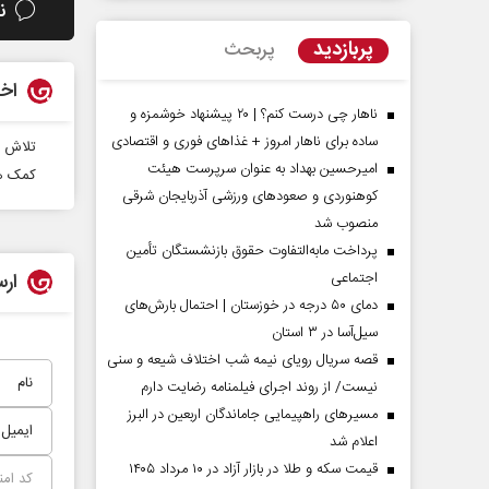
ن
پربازدید
پربحث
اخب
ناهار چی درست کنم؟ | ۲۰ پیشنهاد خوشمزه و
ساده برای ناهار امروز + غذاهای فوری و اقتصادی
تلاش ش
امیرحسین بهداد به عنوان سرپرست هیئت
کمک هز
کوهنوردی و صعودهای ورزشی آذربایجان شرقی
منصوب شد
پرداخت مابه‌التفاوت حقوق بازنشستگان تأمین
اجتماعی
ارس
مردادماه
صفحات نخست روزنامه ها‌ی‌سه‌شنبه ۶ مردادماه
صفحات
دمای ۵۰ درجه در خوزستان | احتمال بارش‌های
سیل‌آسا در ۳ استان
قصه سریال رویای نیمه شب اختلاف شیعه و سنی
نیست/ از روند اجرای فیلمنامه رضایت دارم
مسیر‌های راهپیمایی جاماندگان اربعین در البرز
اعلام شد
قیمت سکه و طلا در بازار آزاد در ۱۰ مرداد ۱۴۰۵