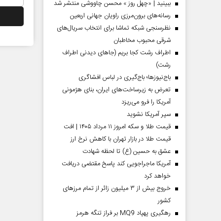
ببینید | «چهل روز » محسن چاووشی منتشر شد
رسانه‌های برون‌مرزی راویان جهانی اربعین
نظرسنجی شبکه تماشا برای انتخاب سریال‌های
شرقی محبوب مخاطبان
اطراف رشت کجا بریم (جاهای دیدنی اطراف
رشت)
باج‌نیوزها؛ باج‌گیری در لباس افشاگری
تعرض به زیرساخت‌های ایران، بنای هژمونی
آمریکا را فرو می‌ریزد
سپر آمریکا نشوید
قیمت طلا و سکه امروز ۱۱ مرداد ۱۴۰۵ | افت
قیمت طلا در بازار تهران با کاهش نرخ ارز
عشق به حسین (ع) تا لحظه شهادت
آمریکا ماجراجویی کند پاسخ مقتضی دریافت
خواهد کرد
خروج بیش از ۳ میلیون زائر از تمام مرز‌های
کشور
رهگیری پهپاد MQ9 بر فراز تنگه هرمز