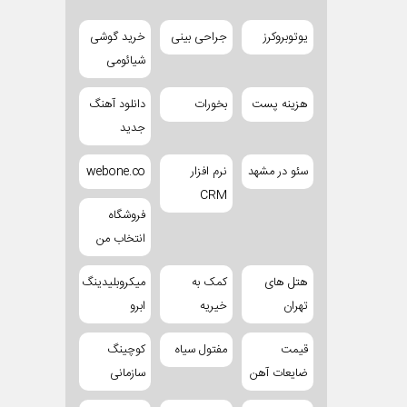
یوتوبروکرز
جراحی بینی
خرید گوشی
شیائومی
هزینه پست
بخورات
دانلود آهنگ
جدید
سئو در مشهد
نرم افزار
webone.co
CRM
فروشگاه
انتخاب من
هتل های
کمک به
میکروبلیدینگ
تهران
خیریه
ابرو
قیمت
مفتول سیاه
کوچینگ
ضایعات آهن
سازمانی