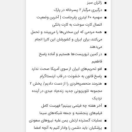
‌زائران سبز
درگیری مرگبار ۲ پسرخاله در پارک
سهمیه ۶۰ لیتری پابرجاست | آخرین وضعیت
اتصال کارت سوخت به کارت بانکی
همه مردمی که این سختی‌ها را می‌بینند و تحمل
می‌کنند، برای ایران و کشورشان این کاررا انجام
می‌دهند
در کمین تروریست‌ها هستیم و آماده پاسخ
قاطعیم
لغو تحریم‌های ایران از سوی آمریکا صحت ندارد
پاسخ قانون به خشونت در قاب اینستاگرام
هنرمند منحصر‌به‌فردی را از دست دادیم/ پخش ۲
مجموعه تلویزیونی جدید زنده‌یاد عبدی در آینده
نزدیک
آخر هفته چه فیلمی ببینیم؟ فهرست کامل
فیلم‌های پنجشنبه و جمعه شبکه‌های سیما
عملیات گسترده ارتش یمن علیه نیروهای سعودی
پزشکیان: باید دشمن را وادار کنیم به آنچه امضا