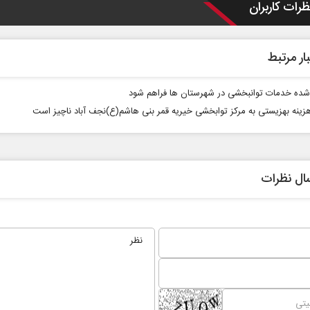
ظرات کاربران
ار مرتبط
ده خدمات توانبخشی در شهرستان ها فراهم شود
ینه بهزیستی به مرکز توابخشی خیریه قمر بنی هاشم(ع)نجف آباد ناچیز است
ال نظرات
 نخست روزنامه ها‌ی یکشنبه ۴ مردادماه
صفحات نخست روزنامه ها‌ی شنبه ۳ مردادماه