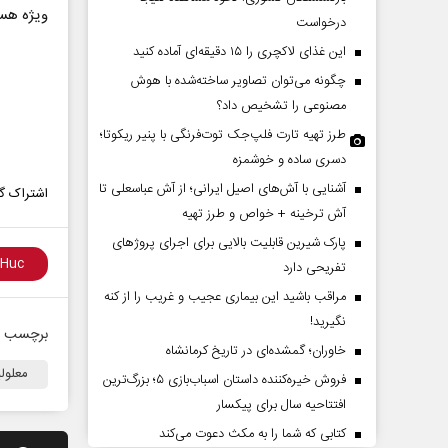
ویژه هست
درخواست
این غذای لاکچری را ۱۵ دقیقه‌ای آماده کنید
چگونه می‌توان تصاویر ساخته‌شده با هوش
مصنوعی را تشخیص داد؟
طرز تهیه تارت فلپ‌جک توت‌فرنگی با پنیر ریکوتا؛
دسری ساده و خوشمزه
آشنایی با آش‌های اصیل ایرانی؛ از آش عباسعلی تا
اشتراک گذ
خ و دو زندگی
چرایی عقب‌نشینی ترامپ؟
آش ترخینه + خواص و طرز تهیه
ه - روزنامه‌نگار
پارک شیرین قابلیت‌ بالایی برای اجرای پروژهای
تفریحی دارد
دکتر یدالله جوانی - تحلیلگر مسائل سیاسی
عباس
مراقب باشید این بیماری عجیب و غریب را از کنه
نگیرید!
برچسب ه
خاوران؛ گمشده‌ای در تاریخ کرمانشاه
معلول
فروش خیره‌کننده داستان اسباب‌بازی ۵؛ بزرگ‌ترین
افتتاحیه سال برای پیکسار
کتابی که شما را به مکث دعوت می‌کند