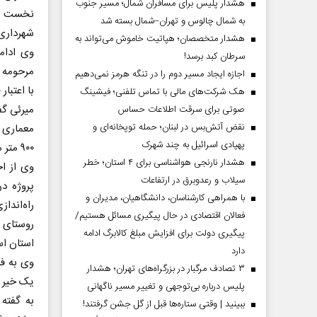
هشدار پلیس برای مسافران شمال؛ مسیر جنوب
به شمال چالوس و تهران–شمال بسته شد
شهرداری 
هشدار متخصصان؛ هپاتیت خاموش می‌تواند به
وی ادامه
سرطان کبد برسد!
اجازه ایجاد مسیر دوم را در تنگه هرمز نمی‌دهیم
با اعتبار ۱۲۰ میلیارد ریال احداث شده و به‌زودی با ظرفیت ۶۰ نفر به بهره‌برداری می‌رسد.
هک شرکت‌های مالی با تماس تلفنی؛ فیشینگ
میرئی گف
صوتی برای سرقت اطلاعات حساس
نقض آتش‌بس در لبنان؛ حمله توپخانه‌ای و
معماری خ
پهپادی اسرائیل به چند شهرک
۹۰۰ متر مربع و اعتبار ۳۰۰ میلیارد ریال اجرا می‌شود.
هشدار نارنجی هواشناسی برای ۴ استان؛ خطر
وی از اح
سیلاب و رعدوبرق در ارتفاعات
پروژه د
با همراهی کارشناسان، دانشگاهیان، مدیران و
راه‌اندا
فعالان اقتصادی در حال پیگیری مسائل هستیم/
پیگیری دولت برای افزایش مبلغ کالابرگ ادامه
استان ا
دارد
وی به فا
۳ تصادف مرگبار در بزرگراه‌های تهران؛ هشدار
یک خیر و 
پلیس درباره بی‌توجهی و تغییر مسیر ناگهانی
به گفته
ببینید | وقتی ستاره‌ها قبل از گل جشن گرفتند!