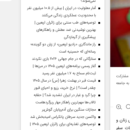
نمی‌شوند؟
آمار معلولیت در ایران | بیش از ۱۰.۵ میلیون نفر
با محدودیت عملکردی زندگی می‌کنند
توصیه‌های طب سنتی برای زائران اربعین |
بهترین نوشیدنی ضد عطش و راهکارهای
پیشگیری از گرمازدگی
راز ماندگاری «رادیو اربعین» از زبان دو گوینده؛
رسانه‌ای که حسینیه است
ستارگانی که در جام جهانی ۲۰۲۶ بازی نکردند
آغاز رسمی برنامه‌های اربعین ۱۴۰۵ در مرز‌ها |
ثبت‌نام سماح به ۱.۷ میلیون نفر رسید
 مشارکت
قیمت قبر در بهشت زهرا (س) در سال ۱۴۰۵
به جامعه
چقدر است؟ | نرخ خرید، رزرو و احیای قبور
چرا گرد و غبار در ایران تشدید شد؟ | حقابه
تالاب‌ها مهم‌ترین راهکار مهار ریزگردهاست
مجازات سنگین برای آدم‌ربایان گوش‌بر
واکسن جدید سرطان پانکراس امیدبخش شد
 زنان و
توصیه‌های تغذیه‌ای برای زائران اربعین ۱۴۰۵ |
ات سفر