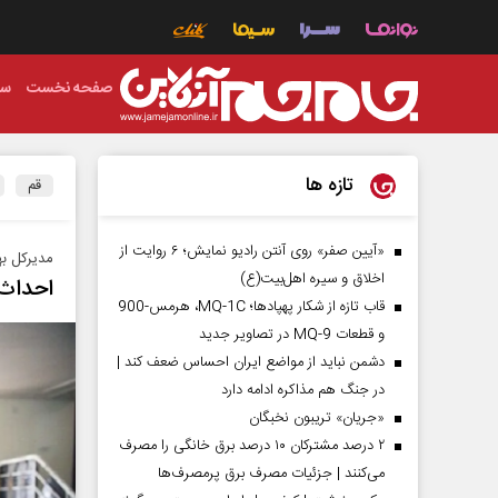
صفحه نخست
سی
تازه ها
قم
«آیین صفر» روی آنتن رادیو نمایش؛ ۶ روایت از
مدیرکل به
اخلاق و سیره اهل‌بیت(ع)
احداث 
قاب تازه از شکار پهپادها؛ MQ-1C، هرمس-900
و قطعات MQ-9 در تصاویر جدید
دشمن نباید از مواضع ایران احساس ضعف کند |
در جنگ هم مذاکره ادامه دارد
«جریان» تریبون نخبگان
۲ درصد مشترکان ۱۰ درصد برق خانگی را مصرف
می‌کنند | جزئیات مصرف برق پرمصرف‌ها