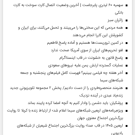
سهمیه ۶۰ لیتری پابرجاست | آخرین وضعیت اتصال کارت سوخت به کارت
بانکی
‌زائران سبز
همه مردمی که این سختی‌ها را می‌بینند و تحمل می‌کنند، برای ایران و
کشورشان این کاررا انجام می‌دهند
در کمین تروریست‌ها هستیم و آماده پاسخ قاطعیم
لغو تحریم‌های ایران از سوی آمریکا صحت ندارد
پاسخ قانون به خشونت در قاب اینستاگرام
عملیات گسترده ارتش یمن علیه نیروهای سعودی
آخر هفته چه فیلمی ببینیم؟ فهرست کامل فیلم‌های پنجشنبه و جمعه
شبکه‌های سیما
هنرمند منحصر‌به‌فردی را از دست دادیم/ پخش ۲ مجموعه تلویزیونی جدید
زنده‌یاد عبدی در آینده نزدیک
پزشکیان: باید دشمن را وادار کنیم به آنچه امضا کرده پایبند بماند
ویژه‌برنامه‌های اربعین شبکه‌های سیما اعلام شد؛ از ارتباط زنده با کربلا تا روایت
بزرگ‌ترین اجتماع معنوی جهان
اربعین ۱۴۰۵ در قاب صدا؛ روایت بزرگ‌ترین اجتماع شیعیان از شبکه‌های
رادیویی