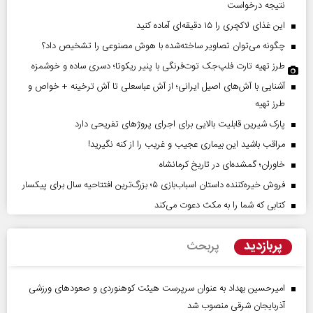
نتیجه درخواست
این غذای لاکچری را ۱۵ دقیقه‌ای آماده کنید
چگونه می‌توان تصاویر ساخته‌شده با هوش مصنوعی را تشخیص داد؟
طرز تهیه تارت فلپ‌جک توت‌فرنگی با پنیر ریکوتا؛ دسری ساده و خوشمزه
آشنایی با آش‌های اصیل ایرانی؛ از آش عباسعلی تا آش ترخینه + خواص و
طرز تهیه
پارک شیرین قابلیت‌ بالایی برای اجرای پروژهای تفریحی دارد
مراقب باشید این بیماری عجیب و غریب را از کنه نگیرید!
خاوران؛ گمشده‌ای در تاریخ کرمانشاه
فروش خیره‌کننده داستان اسباب‌بازی ۵؛ بزرگ‌ترین افتتاحیه سال برای پیکسار
کتابی که شما را به مکث دعوت می‌کند
پربازدید
پربحث
امیرحسین بهداد به عنوان سرپرست هیئت کوهنوردی و صعودهای ورزشی
آذربایجان شرقی منصوب شد