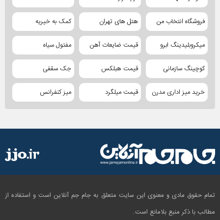
فروشگاه انتخاب من
هتل های تهران
کمک به خیریه
میکروبلیدینگ ابرو
قیمت ضایعات آهن
مفتول سیاه
کوچینگ سازمانی
قیمت هبلکس
جک سقفی
خرید میز اداری مدرن
قیمت میلگرد
میز کنفرانس
تمام حقوق مادی و معنوی این سایت متعلق به جام جم آنلاین است و استفاده از
مطالب با ذکر منبع بلامانع است.