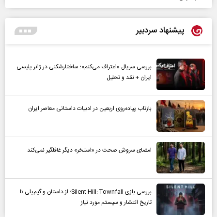
پیشنهاد سردبیر
بررسی سریال «اعتراف می‌کنم»؛ ساختارشکنی در ژانر پلیسی
ایران + نقد و تحلیل
بازتاب پیاده‌روی اربعین در ادبیات داستانی معاصر ایران
امضای سروش صحت در «استخر» دیگر غافلگیر نمی‌کند
بررسی بازی Silent Hill: Townfall؛ از داستان و گیم‌پلی تا
تاریخ انتشار و سیستم مورد نیاز