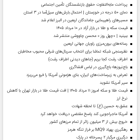
پرداخت مابه‌التفاوت حقوق بازنشستگان تأمین اجتماعی
دمای ۵۰ درجه در خوزستان | احتمال بارش‌های سیل‌آسا در ۳ استان
مسیر‌های راهپیمایی جاماندگان اربعین در البرز اعلام شد
قیمت سکه و طلا در بازار آزاد در ۱۰ مرداد ۱۴۰۵
ببینید | «چهل روز » محسن چاووشی منتشر شد
رسانه‌های برون‌مرزی راویان جهانی اربعین
نظرسنجی شبکه تماشا برای انتخاب سریال‌های شرقی محبوب مخاطبان
اطراف رشت کجا بریم (جاهای دیدنی اطراف رشت)
باج‌نیوزها؛ باج‌گیری در لباس افشاگری
تعرض به زیرساخت‌های ایران، بنای هژمونی آمریکا را فرو می‌ریزد
سپر آمریکا نشوید
قیمت طلا و سکه امروز ۱۱ مرداد ۱۴۰۵ | افت قیمت طلا در بازار تهران با کاهش
نرخ ارز
عشق به حسین (ع) تا لحظه شهادت
آمریکا ماجراجویی کند پاسخ مقتضی دریافت خواهد کرد
خروج بیش از ۳ میلیون زائر از تمام مرز‌های کشور
رهگیری پهپاد MQ9 بر فراز تنگه هرمز
درگیری مرگبار ۲ پسرخاله در پارک