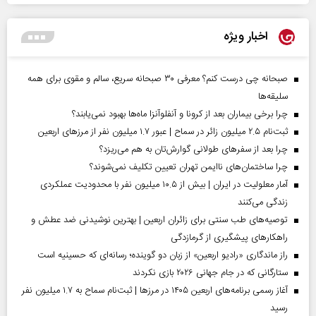
اخبار ویژه
صبحانه چی درست کنم؟ معرفی ۳۰ صبحانه سریع، سالم و مقوی برای همه
سلیقه‌ها
چرا برخی بیماران بعد از کرونا و آنفلوآنزا ماه‌ها بهبود نمی‌یابند؟
ثبت‌نام ۲.۵ میلیون زائر در سماح | عبور ۱.۷ میلیون نفر از مرز‌های اربعین
چرا بعد از سفرهای طولانی گوارش‌تان به هم می‌ریزد؟
چرا ساختمان‌های ناایمن تهران تعیین تکلیف نمی‌شوند؟
آمار معلولیت در ایران | بیش از ۱۰.۵ میلیون نفر با محدودیت عملکردی
زندگی می‌کنند
توصیه‌های طب سنتی برای زائران اربعین | بهترین نوشیدنی ضد عطش و
راهکارهای پیشگیری از گرمازدگی
راز ماندگاری «رادیو اربعین» از زبان دو گوینده؛ رسانه‌ای که حسینیه است
ستارگانی که در جام جهانی ۲۰۲۶ بازی نکردند
آغاز رسمی برنامه‌های اربعین ۱۴۰۵ در مرز‌ها | ثبت‌نام سماح به ۱.۷ میلیون نفر
رسید