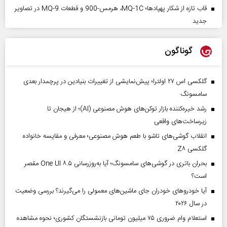
قاب تازه از شکار پهپادها؛ MQ-1C، هرمس-900 و قطعات MQ-9 در تصاویر
جدید
گوناگون
گلکسی اس ۲۷ اولترا؛ پیش‌نمایشی از تغییرات بنیادین در پرچمدار بعدی
سامسونگ
رشد خیره‌کننده بازار توکن‌های هوش مصنوعی (AI)؛ از هیجان تا
زیرساخت‌های واقعی
انقلاب گوشی‌های تاشو‌ با طعم هوش مصنوعی؛ معرفی و مقایسه خانواده
گلکسی Z۸
بحران باتری در گوشی‌های سامسونگ؛ آیا به‌روزرسانی One UI ۸.۵ مقصر
است؟
آیا خودروهای خودران جای ماشین‌های معمولی را می‌گیرند؟ بررسی وضعیت
در سال ۲۰۲۶
استعلام وام ضروری ۷۵ میلیون تومانی بازنشستگان کشوری؛ نحوه مشاهده