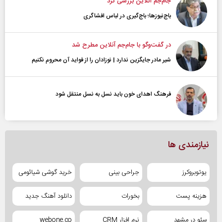
جام‌جم آنلاین بررسی کرد
باج‌نیوزها؛ باج‌گیری در لباس افشاگری
در گفت‌و‌گو با جام‌جم آنلاین مطرح شد
شیر مادر جایگزین ندارد | نوزادان را از فواید آن محروم نکنیم
فرهنگ اهدای خون باید نسل به نسل منتقل شود
نیازمندی ها
یوتوبروکرز
جراحی بینی
خرید گوشی شیائومی
هزینه پست
بخورات
دانلود آهنگ جدید
سئو در مشهد
نرم افزار CRM
webone.co