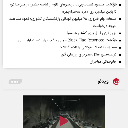
بازگشت مسعود شصت‌چی با دردسر‌های تازه؛ از شایعه حضور در میز مذاکره
تا پایان فیلمبرداری «مرد سه‌هزارچهره»
استعلام وام ضروری ۷۵ میلیون تومانی بازنشستگان کشوری؛ نحوه مشاهده
نتیجه درخواست
اجیر کردن قاتل برای کشتن همسر!
بازگشت Black Flag Resynced خبری جذاب برای دوستداران بازی
معجزه، نقشه شوهرکشی را ناکام گذاشت
توصیه‌های هلال‌احمر برای روز‌های گرم
جام‌جهانی مهاجران
ویدئو