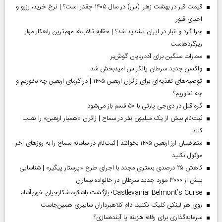
قیمت قبر در بهشت زهرا (س) در سال ۱۴۰۵ چقدر است؟ | نرخ خرید، رزرو و
احیای قبور
چرا گرد و غبار در ایران تشدید شد؟ | حقابه تالاب‌ها مهم‌ترین راهکار مهار
ریزگردهاست
مجازات سنگین برای آدم‌ربایان گوش‌بر
واکسن جدید سرطان پانکراس امیدبخش شد
توصیه‌های تغذیه‌ای برای زائران اربعین ۱۴۰۵ | در گرمای اربعین چه بخوریم و
چه نخوریم؟
گره قتل در دی‌جی پارتی با ۵۰ قسم باز می‌شود
ثبت‌نام بیش از یک میلیون نفر در سماح | زائران «همیار اربعین» را نصب
کنند
متقاضیان ارز اربعین ۱۴۰۵ بخوانند | ثبت‌نام در سامانه سماح را به روز‌های آخر
موکول نکنید
کاهش ۲۵ درصدی بستری مجدد با اجرای طرح «پرستار پیگیر» | شناسایی
بیش از ۳۰۰۰ مورد جدید سرطان در خانواده بیماران
Castlevania: Belmont’s Curse؛ بازگشت باشکوه شکارچیان خون‌آشام
روی هر لینکی کلیک نکنید، دام کلاهبرداران سایبری همین‌جاست
سرمایه‌گذاری برای رفاه؛ هزینه یا آینده‌سازی؟