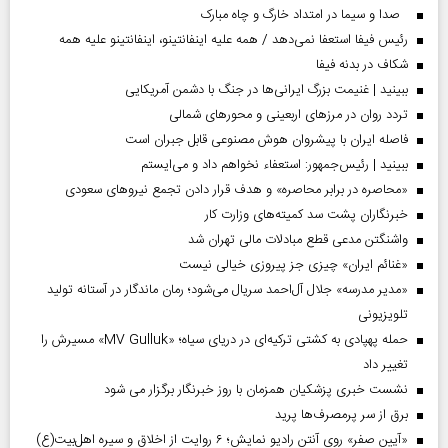
صدا و سیما در امتداد خارگ و چاه مبارک
رئیس فیفا استعفا نمی‌دهد / همه علیه اینفانتینو، اینفانتینو علیه همه
شکاف در بدنه فیفا
ببینید | غنیمت بزرگ ایرانی‌ها در جنگ با دشمن آمریکایی
تردد روان در مرزهای اربعینی و محورهای شمالی
فاصله ایران با پیشرو‌ان هوش مصنوعی قابل جبران است
ببینید | رئیس‌جمهور: استعفاء نخواهم داد و می‌ایستم
«محاصره در برابر محاصره» و هدف قرار دادن تجمع نیروهای سعودی
خبرنگاران پشت سد کمیته‌های وزارت کار
واشنگتن مدعی قطع مبادلات مالی تهران شد
«غنائم ایران» چیزی جز پیروزی خیالی نیست
«مدیر مدرسه» جلال آل‌احمد سریال می‌شود؛ رمان ماندگار در آستانه تولید
تلویزیونی
حمله پهپادی به کشتی ترکیه‌ای در دریای سیاه؛ «MV Gulluk» مسیرش را
تغییر داد
نشست خبری پزشکیان همزمان با روز خبرنگار برگزار می شود
برق از سر پرمصرف‌ها پرید
«آیین صفر» روی آنتن رادیو نمایش؛ ۶ روایت از اخلاق و سیره اهل‌بیت(ع)