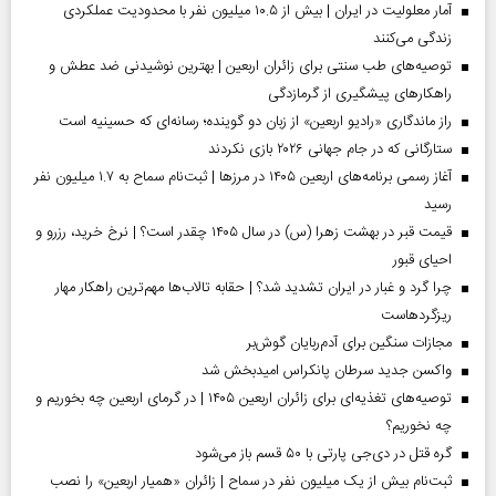
آمار معلولیت در ایران | بیش از ۱۰.۵ میلیون نفر با محدودیت عملکردی
زندگی می‌کنند
توصیه‌های طب سنتی برای زائران اربعین | بهترین نوشیدنی ضد عطش و
راهکارهای پیشگیری از گرمازدگی
راز ماندگاری «رادیو اربعین» از زبان دو گوینده؛ رسانه‌ای که حسینیه است
ستارگانی که در جام جهانی ۲۰۲۶ بازی نکردند
آغاز رسمی برنامه‌های اربعین ۱۴۰۵ در مرز‌ها | ثبت‌نام سماح به ۱.۷ میلیون نفر
رسید
قیمت قبر در بهشت زهرا (س) در سال ۱۴۰۵ چقدر است؟ | نرخ خرید، رزرو و
احیای قبور
چرا گرد و غبار در ایران تشدید شد؟ | حقابه تالاب‌ها مهم‌ترین راهکار مهار
ریزگردهاست
مجازات سنگین برای آدم‌ربایان گوش‌بر
واکسن جدید سرطان پانکراس امیدبخش شد
توصیه‌های تغذیه‌ای برای زائران اربعین ۱۴۰۵ | در گرمای اربعین چه بخوریم و
چه نخوریم؟
گره قتل در دی‌جی پارتی با ۵۰ قسم باز می‌شود
ثبت‌نام بیش از یک میلیون نفر در سماح | زائران «همیار اربعین» را نصب