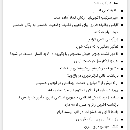
استاندار کرمانشاه
اینترنت بی افسار
امیر سرتیپ اکرمی‌نیا: ارتش کاملا آماده است
کارکنان وظیفه فراری برای تعیین تکلیف وضعیت خدمتی به یگان خدمتی
خود مراجعه کنند
زورآزمایی اتمی ترامپ
کفگیر رهگیر به ته دیگ خورد
تا دیر نشده جلوی هوش مصنوعی را بگیرید / AI به انسان مسلط می‌شود؟
هرمز؛ ابتکارعمل در دست ایران
مشروطه در کوچه‌پس‌کوچه‌های پایتخت
بازداشت قاتل کارگر باربری در باغ‌ویلا
ارائه بیش از ۲ میلیون خدمت بهداشتی در اربعین حسینی
چوبه دار، فرجام قاتلان دختربچه و مرد صاحبخانه
ببینید | فرمانده کل انتظامی جمهوری اسلامی ایران­: مأموریت پلیس تا
بازگشت آخرین زائر به منزل ادامه دارد
پاسخ قانون به خشونت در قاب اینستاگرام
راز ماندگاری پرواز یک قهرمان
نقشه جهادی برای ایران