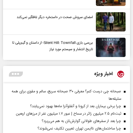
امضای سروش صحت در «استخر» دیگر غافلگیر نمی‌کند
بررسی بازی Silent Hill: Townfall؛ از داستان و گیم‌پلی تا
تاریخ انتشار و سیستم مورد نیاز
اخبار ویژه
صبحانه چی درست کنم؟ معرفی ۳۰ صبحانه سریع، سالم و مقوی برای همه
سلیقه‌ها
چرا برخی بیماران بعد از کرونا و آنفلوآنزا ماه‌ها بهبود نمی‌یابند؟
ثبت‌نام ۲.۵ میلیون زائر در سماح | عبور ۱.۷ میلیون نفر از مرز‌های اربعین
چرا بعد از سفرهای طولانی گوارش‌تان به هم می‌ریزد؟
چرا ساختمان‌های ناایمن تهران تعیین تکلیف نمی‌شوند؟