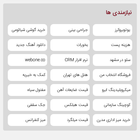
نیازمندی ها
یوتوبروکرز
جراحی بینی
خرید گوشی شیائومی
هزینه پست
بخورات
دانلود آهنگ جدید
سئو در مشهد
نرم افزار CRM
webone.co
فروشگاه انتخاب من
هتل های تهران
کمک به خیریه
میکروبلیدینگ ابرو
قیمت ضایعات آهن
مفتول سیاه
کوچینگ سازمانی
قیمت هبلکس
جک سقفی
خرید میز اداری مدرن
قیمت میلگرد
میز کنفرانس