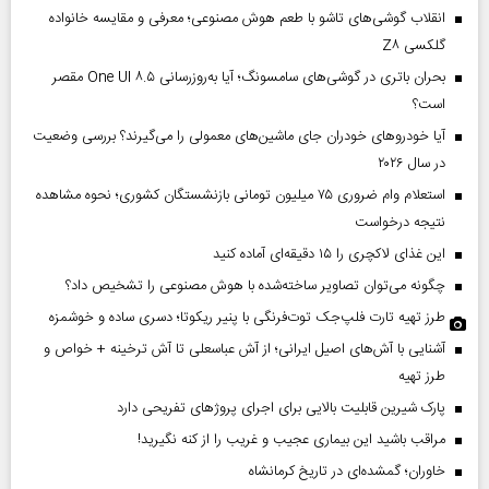
انقلاب گوشی‌های تاشو‌ با طعم هوش مصنوعی؛ معرفی و مقایسه خانواده
گلکسی Z۸
بحران باتری در گوشی‌های سامسونگ؛ آیا به‌روزرسانی One UI ۸.۵ مقصر
است؟
آیا خودروهای خودران جای ماشین‌های معمولی را می‌گیرند؟ بررسی وضعیت
در سال ۲۰۲۶
استعلام وام ضروری ۷۵ میلیون تومانی بازنشستگان کشوری؛ نحوه مشاهده
نتیجه درخواست
این غذای لاکچری را ۱۵ دقیقه‌ای آماده کنید
چگونه می‌توان تصاویر ساخته‌شده با هوش مصنوعی را تشخیص داد؟
طرز تهیه تارت فلپ‌جک توت‌فرنگی با پنیر ریکوتا؛ دسری ساده و خوشمزه
آشنایی با آش‌های اصیل ایرانی؛ از آش عباسعلی تا آش ترخینه + خواص و
طرز تهیه
پارک شیرین قابلیت‌ بالایی برای اجرای پروژهای تفریحی دارد
مراقب باشید این بیماری عجیب و غریب را از کنه نگیرید!
خاوران؛ گمشده‌ای در تاریخ کرمانشاه