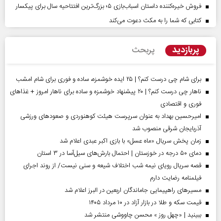
فروش خیره‌کننده داستان اسباب‌بازی ۵؛ بزرگ‌ترین افتتاحیه سال برای پیکسار
کتابی که شما را به مکث دعوت می‌کند
پربازدید
پربحث
برای شام چی درست کنم؟ | ۲۵ ایده خوشمزه، ساده و فوری برای شام امشب
ناهار چی درست کنم؟ | ۲۰ پیشنهاد خوشمزه و ساده برای ناهار امروز + غذاهای
فوری و اقتصادی
امیرحسین بهداد به عنوان سرپرست هیئت کوهنوردی و صعودهای ورزشی
آذربایجان شرقی منصوب شد
زمان پخش سریال «ماه عسل» با بازی اکبر عبدی اعلام شد
دمای ۵۰ درجه در خوزستان | احتمال بارش‌های سیل‌آسا در ۳ استان
قصه سریال رویای نیمه شب اختلاف شیعه و سنی نیست/ از روند اجرای
فیلمنامه رضایت دارم
مسیر‌های راهپیمایی جاماندگان اربعین در البرز اعلام شد
قیمت سکه و طلا در بازار آزاد در ۱۰ مرداد ۱۴۰۵
ببینید | «چهل روز » محسن چاووشی منتشر شد