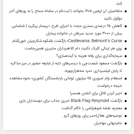
کنند
متقاضیان ارز اربعین ۱۴۰۵ بخوانند | ثبت‌نام در سامانه سماح را به روز‌های آخر
موکول نکنید
کاهش ۲۵ درصدی بستری مجدد با اجرای طرح «پرستار پیگیر» | شناسایی
بیش از ۳۰۰۰ مورد جدید سرطان در خانواده بیماران
Castlevania: Belmont’s Curse؛ بازگشت باشکوه شکارچیان خون‌آشام
روی هر لینکی کلیک نکنید، دام کلاهبرداران سایبری همین‌جاست
سرمایه‌گذاری برای رفاه؛ هزینه یا آینده‌سازی؟
بازگشت مسعود شصت‌چی با دردسر‌های تازه؛ از شایعه حضور در میز مذاکره
تا پایان فیلمبرداری «مرد سه‌هزارچهره»
استعلام وام ضروری ۷۵ میلیون تومانی بازنشستگان کشوری؛ نحوه مشاهده
نتیجه درخواست
اجیر کردن قاتل برای کشتن همسر!
بازگشت Black Flag Resynced خبری جذاب برای دوستداران بازی
معجزه، نقشه شوهرکشی را ناکام گذاشت
توصیه‌های هلال‌احمر برای روز‌های گرم
جام‌جهانی مهاجران