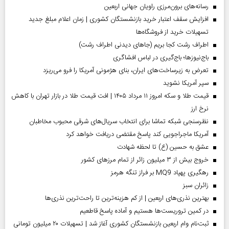
رسانه‌های برون‌مرزی راویان جهانی اربعین
افزایش سقف اعتبار خرید بازنشستگان کشوری | زمان اعلام مبلغ جدید
تسهیلات خرید از فروشگاه‌ها
اطراف رشت کجا بریم (جاهای دیدنی اطراف رشت)
باج‌نیوزها؛ باج‌گیری در لباس افشاگری
تعرض به زیرساخت‌های ایران، بنای هژمونی آمریکا را فرو می‌ریزد
سپر آمریکا نشوید
قیمت طلا و سکه امروز ۱۱ مرداد ۱۴۰۵ | افت قیمت طلا در بازار تهران با کاهش
نرخ ارز
نظرسنجی شبکه تماشا برای انتخاب سریال‌های شرقی محبوب مخاطبان
آمریکا ماجراجویی کند پاسخ مقتضی دریافت خواهد کرد
عشق به حسین (ع) تا لحظه شهادت
خروج بیش از ۳ میلیون زائر از تمام مرز‌های کشور
رهگیری پهپاد MQ9 بر فراز تنگه هرمز
‌زائران سبز
بهترین نذری‌های اربعین | از کم هزینه‌ترین تا راحت‌ترین نذری‌ها
در کمین تروریست‌ها هستیم و آماده پاسخ قاطعیم
ثبت‌نام وام اربعین بازنشستگان کشوری آغاز شد | تسهیلات ۲۰ میلیون تومانی