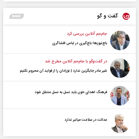
گفت و گو
جام‌جم آنلاین بررسی کرد
باج‌نیوزها؛ باج‌گیری در لباس افشاگری
در گفت‌و‌گو با جام‌جم آنلاین مطرح شد
شیر مادر جایگزین ندارد | نوزادان را از فواید آن محروم نکنیم
فرهنگ اهدای خون باید نسل به نسل منتقل شود
عدالت در سلامت میانبر ندارد