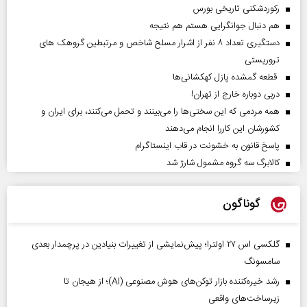
رکوردشکنی تاریخی بورس
هم دنبال جوانگرایی هستم هم نتیجه
دستگیری تعداد ۸ نفر از اشرار مسلح شاخص و مرتبطین گروهک های
تروریستی
قطعه گمشده پازل کهکشانی‌ها
دربی دوباره خارج از تهران!
همه مردمی که این سختی‌ها را می‌بینند و تحمل می‌کنند، برای ایران و
کشورشان این کاررا انجام می‌دهند
پاسخ قانون به خشونت در قاب اینستاگرام
کالابرگ سه گروه مشمول شارژ شد
گوناگون
گلکسی اس ۲۷ اولترا؛ پیش‌نمایشی از تغییرات بنیادین در پرچمدار بعدی
سامسونگ
رشد خیره‌کننده بازار توکن‌های هوش مصنوعی (AI)؛ از هیجان تا
زیرساخت‌های واقعی