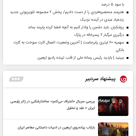
با سود ۵ درصد
هنرمند منحصر‌به‌فردی را از دست دادیم/ پخش ۲ مجموعه تلویزیونی جدید
زنده‌یاد عبدی در آینده نزدیک
پزشکیان: باید دشمن را وادار کنیم به آنچه امضا کرده پایبند بماند
درگیری مرگبار ۲ پسرخاله در پارک
سهمیه ۶۰ لیتری پابرجاست | آخرین وضعیت اتصال کارت سوخت به کارت
بانکی
ببینید | بازدید رئیس رسانه ملی از قلب تپنده رادیو اربعین
پیشنهاد سردبیر
بررسی سریال «اعتراف می‌کنم»؛ ساختارشکنی در ژانر پلیسی
ایران + نقد و تحلیل
بازتاب پیاده‌روی اربعین در ادبیات داستانی معاصر ایران