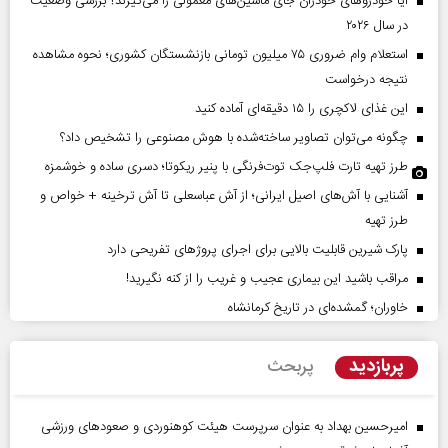
آیا خودروهای خودران جای ماشین‌های معمولی را می‌گیرند؟ بررسی وضعیت
در سال ۲۰۲۶
استعلام وام ضروری ۷۵ میلیون تومانی بازنشستگان کشوری؛ نحوه مشاهده
نتیجه درخواست
این غذای لاکچری را ۱۵ دقیقه‌ای آماده کنید
چگونه می‌توان تصاویر ساخته‌شده با هوش مصنوعی را تشخیص داد؟
طرز تهیه تارت فلپ‌جک توت‌فرنگی با پنیر ریکوتا؛ دسری ساده و خوشمزه
آشنایی با آش‌های اصیل ایرانی؛ از آش عباسعلی تا آش ترخینه + خواص و
طرز تهیه
پارک شیرین قابلیت‌ بالایی برای اجرای پروژهای تفریحی دارد
مراقب باشید این بیماری عجیب و غریب را از کنه نگیرید!
خاوران؛ گمشده‌ای در تاریخ کرمانشاه
پربازدید
پربحث
امیرحسین بهداد به عنوان سرپرست هیئت کوهنوردی و صعودهای ورزشی