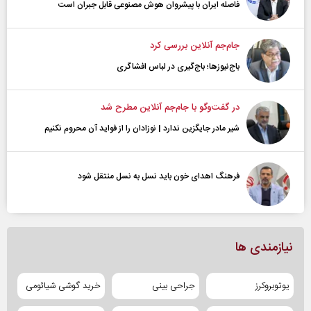
فاصله ایران با پیشرو‌ان هوش مصنوعی قابل جبران است
جام‌جم آنلاین بررسی کرد
باج‌نیوزها؛ باج‌گیری در لباس افشاگری
در گفت‌و‌گو با جام‌جم آنلاین مطرح شد
شیر مادر جایگزین ندارد | نوزادان را از فواید آن محروم نکنیم
فرهنگ اهدای خون باید نسل به نسل منتقل شود
نیازمندی ها
یوتوبروکرز
جراحی بینی
خرید گوشی شیائومی