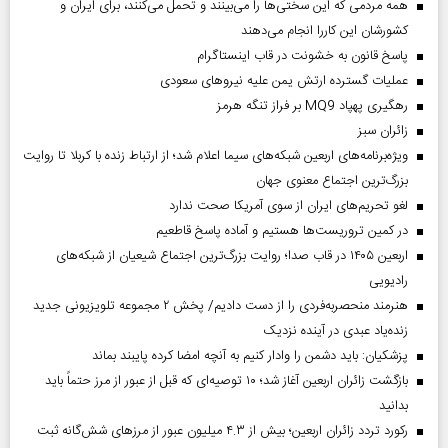
همه مردمی که این سختی‌ها را می‌بینند و تحمل می‌کنند، برای ایران و
کشورشان این کاررا انجام می‌دهند
پاسخ قانون به خشونت در قاب اینستاگرام
عملیات گسترده ارتش یمن علیه نیروهای سعودی
رهگیری پهپاد MQ9 بر فراز تنگه هرمز
‌زائران سبز
ویژه‌برنامه‌های اربعین شبکه‌های سیما اعلام شد؛ از ارتباط زنده با کربلا تا روایت
بزرگ‌ترین اجتماع معنوی جهان
لغو تحریم‌های ایران از سوی آمریکا صحت ندارد
در کمین تروریست‌ها هستیم و آماده پاسخ قاطعیم
اربعین ۱۴۰۵ در قاب صدا؛ روایت بزرگ‌ترین اجتماع شیعیان از شبکه‌های
رادیویی
هنرمند منحصر‌به‌فردی را از دست دادیم/ پخش ۲ مجموعه تلویزیونی جدید
زنده‌یاد عبدی در آینده نزدیک
پزشکیان: باید دشمن را وادار کنیم به آنچه امضا کرده پایبند بماند
بازگشت زائران اربعین آغاز شد؛ ۱۰ توصیه‌ای که قبل از عبور از مرز حتماً باید
بدانید
رکورد تردد زائران اربعین؛ بیش از ۴.۳ میلیون عبور از مرزهای شش‌گانه ثبت