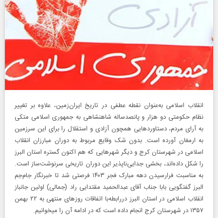
انقلاب اسلامی به‌عنوان نقطه عطفی در تاریخ ایران‌زمین، علاوه بر تغییر
نظام حکومتی دو هزار و پانصد‌ساله شاهنشاهی به جمهوری اسلامی متکی
به آرای مردم، دستاورد‌هایی همچون آزادی و استقلال را برای این سرزمین
به ارمغان آورده است. بدون شک وقایع مربوط به دوران مبارزان انقلاب
اسلامی در شهرستان کرج و دیگر شهر‌هایی که هم اکنون گستره استان البرز
را شکل داده‌اند، بخشی جدایی‌ناپذیر این دوران تاریخی سرنوشت‌ساز است.
به مناسبت فرارسیدن دهه مبارک فجر ۱۴۰۳ فرصتی شد تا خبرنگار جام‌جم
البرز گفتگویی بابا جناب آقای عبدالحمید مقتدایی راد (جمالی) اولین جانباز
انقلاب اسلامی در استان البرز دررابطه‌با اتفاقات روز‌های منتهی به ۲۲ بهمن
۱۳۵۷ در شهرستان کرج انجام داده است که در ادامه آن را میخوانیم.