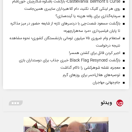
Castlevania: Belmont’s Curse؛ بازگشت باشکوه شکارچیان خون‌آشام
روی هر لینکی کلیک نکنید، دام کلاهبرداران سایبری همین‌جاست
سرمایه‌گذاری برای رفاه؛ هزینه یا آینده‌سازی؟
بازگشت مسعود شصت‌چی با دردسر‌های تازه؛ از شایعه حضور در میز مذاکره
تا پایان فیلمبرداری «مرد سه‌هزارچهره»
استعلام وام ضروری ۷۵ میلیون تومانی بازنشستگان کشوری؛ نحوه مشاهده
نتیجه درخواست
اجیر کردن قاتل برای کشتن همسر!
بازگشت Black Flag Resynced خبری جذاب برای دوستداران بازی
معجزه، نقشه شوهرکشی را ناکام گذاشت
توصیه‌های هلال‌احمر برای روز‌های گرم
جام‌جهانی مهاجران
ویدئو