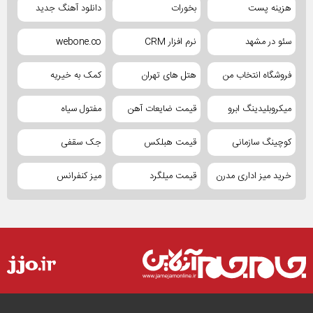
هزینه پست
بخورات
دانلود آهنگ جدید
سئو در مشهد
نرم افزار CRM
webone.co
فروشگاه انتخاب من
هتل های تهران
کمک به خیریه
میکروبلیدینگ ابرو
قیمت ضایعات آهن
مفتول سیاه
کوچینگ سازمانی
قیمت هبلکس
جک سقفی
خرید میز اداری مدرن
قیمت میلگرد
میز کنفرانس