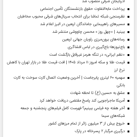
آذربایجان شرقی منصوب شد
پرداخت مابه‌التفاوت حقوق بازنشستگان تأمین اجتماعی
نظرسنجی شبکه تماشا برای انتخاب سریال‌های شرقی محبوب مخاطبان
مسیر‌های راهپیمایی جاماندگان اربعین در البرز اعلام شد
ببینید | «چهل روز » محسن چاووشی منتشر شد
رسانه‌های برون‌مرزی راویان جهانی اربعین
باج‌نیوزها؛ باج‌گیری در لباس افشاگری
«نظم ایرانی» در تنگه هرمز غیرقابل بازگشت است
قیمت طلا و سکه امروز ۱۱ مرداد ۱۴۰۵ | افت قیمت طلا در بازار تهران با کاهش
نرخ ارز
سهمیه ۶۰ لیتری پابرجاست | آخرین وضعیت اتصال کارت سوخت به کارت
بانکی
عشق به حسین (ع) تا لحظه شهادت
آمریکا ماجراجویی کند پاسخ مقتضی دریافت خواهد کرد
آخر هفته چه فیلمی ببینیم؟ فهرست کامل فیلم‌های پنجشنبه و جمعه
شبکه‌های سیما
خروج بیش از ۳ میلیون زائر از تمام مرز‌های کشور
درگیری مرگبار ۲ پسرخاله در پارک