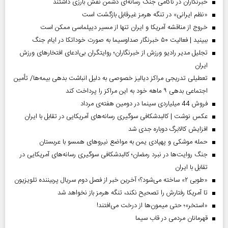
خبرنگاران در ناکامی جنگ رسانه‌ای دشمن نقش بارزی داشتند
«نظم ایرانی» در تنگه هرمز غیرقابل بازگشت است
خروج از مناقشه آمریکا و ایران تنها از مسیر دیپلماسی ممکن است
ببینید | فعالیت ۵۰ خبرنگار صداوسیما به صورت خوداتکا در ایام جنگ
تجلیل مدیر رادیو ورزش از خبرنگاران؛ روایتگران بی‌ادعای افتخارهای ورزش
ایران
تعطیلی تدریجی مراکز دیالیز خصوصی به دلیل انباشت بدهی بیمه‌ها/ تأمین
اجتماعی بدهی ۹ ماهه خود به این مراکز را پرداخت کند
فروش 44 میلیاردی سینما در دومین هفته‌ی مرداد
عکس نوشت | کالبدشکافی سوگیری رسانه‌های آمریکایی در تقابل با ایران
افزایش کالابرگ دوباره جدی شد
حمله موشکی و پهپادی یمن به مواضع نیروهای همسو با عربستان
جنگ روایت‌ها در نبرد رمضان؛ کالبدشکافی سوگیری رسانه‌های آمریکایی در
تقابل با ایران
«طوبی ۲» ساخته می‌شود؟؛ آخرین خبر از فصل دوم سریال پربیننده تلویزیون
تا آمریکا رفتارش را تصحیح نکند، تنگه هرمز باز نخواهد شد
«استخر»‌‌؛ حتی میمون‌ها از درخت می‌افتند!
قهرمانان مردمی در قاب سیما