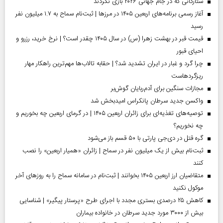
ستارگانی که در جام جهانی ۲۰۲۶ بازی نکردند
آغاز رسمی برنامه‌های اربعین ۱۴۰۵ در مرز‌ها | ثبت‌نام سماح به ۱.۷ میلیون نفر
رسید
قیمت قبر در بهشت زهرا (س) در سال ۱۴۰۵ چقدر است؟ | نرخ خرید، رزرو و
احیای قبور
چرا گرد و غبار در ایران تشدید شد؟ | حقابه تالاب‌ها مهم‌ترین راهکار مهار
ریزگردهاست
مجازات سنگین برای آدم‌ربایان گوش‌بر
واکسن جدید سرطان پانکراس امیدبخش شد
توصیه‌های تغذیه‌ای برای زائران اربعین ۱۴۰۵ | در گرمای اربعین چه بخوریم و
چه نخوریم؟
گره قتل در دی‌جی پارتی با ۵۰ قسم باز می‌شود
ثبت‌نام بیش از یک میلیون نفر در سماح | زائران «همیار اربعین» را نصب
کنند
متقاضیان ارز اربعین ۱۴۰۵ بخوانند | ثبت‌نام در سامانه سماح را به روز‌های آخر
موکول نکنید
کاهش ۲۵ درصدی بستری مجدد با اجرای طرح «پرستار پیگیر» | شناسایی
بیش از ۳۰۰۰ مورد جدید سرطان در خانواده بیماران