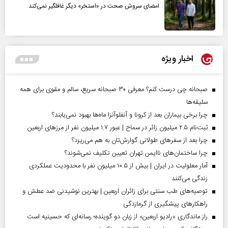
امضای سروش صحت در «استخر» دیگر غافلگیر نمی‌کند
اخبار ویژه
صبحانه چی درست کنم؟ معرفی ۳۰ صبحانه سریع، سالم و مقوی برای همه
سلیقه‌ها
چرا برخی بیماران بعد از کرونا و آنفلوآنزا ماه‌ها بهبود نمی‌یابند؟
ثبت‌نام ۲.۵ میلیون زائر در سماح | عبور ۱.۷ میلیون نفر از مرز‌های اربعین
چرا بعد از سفرهای طولانی گوارش‌تان به هم می‌ریزد؟
چرا ساختمان‌های ناایمن تهران تعیین تکلیف نمی‌شوند؟
آمار معلولیت در ایران | بیش از ۱۰.۵ میلیون نفر با محدودیت عملکردی
زندگی می‌کنند
توصیه‌های طب سنتی برای زائران اربعین | بهترین نوشیدنی ضد عطش و
راهکارهای پیشگیری از گرمازدگی
راز ماندگاری «رادیو اربعین» از زبان دو گوینده؛ رسانه‌ای که حسینیه است