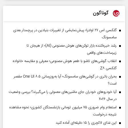
گوناگون
گلکسی اس ۲۷ اولترا؛ پیش‌نمایشی از تغییرات بنیادین در پرچمدار بعدی
سامسونگ
رشد خیره‌کننده بازار توکن‌های هوش مصنوعی (AI)؛ از هیجان تا
زیرساخت‌های واقعی
انقلاب گوشی‌های تاشو‌ با طعم هوش مصنوعی؛ معرفی و مقایسه خانواده
گلکسی Z۸
بحران باتری در گوشی‌های سامسونگ؛ آیا به‌روزرسانی One UI ۸.۵ مقصر
است؟
آیا خودروهای خودران جای ماشین‌های معمولی را می‌گیرند؟ بررسی وضعیت
در سال ۲۰۲۶
استعلام وام ضروری ۷۵ میلیون تومانی بازنشستگان کشوری؛ نحوه مشاهده
نتیجه درخواست
این غذای لاکچری را ۱۵ دقیقه‌ای آماده کنید