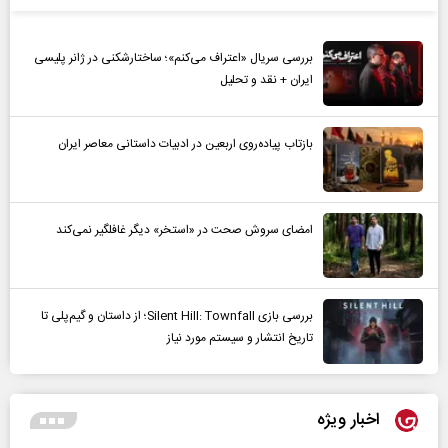
بررسی سریال «اعتراف می‌کنم»؛ ساختارشکنی در ژانر پلیسی
ایران + نقد و تحلیل
بازتاب پیاده‌روی اربعین در ادبیات داستانی معاصر ایران
امضای سروش صحت در «استخر» دیگر غافلگیر نمی‌کند
بررسی بازی Silent Hill: Townfall؛ از داستان و گیم‌پلی تا
تاریخ انتشار و سیستم مورد نیاز
اخبار ویژه