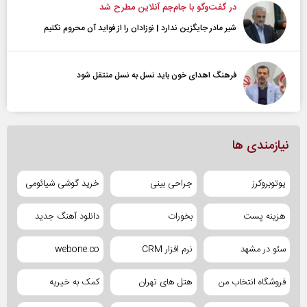
در گفت‌و‌گو با جام‌جم آنلاین مطرح شد
شیر مادر جایگزین ندارد | نوزادان را از فواید آن محروم نکنیم
فرهنگ اهدای خون باید نسل به نسل منتقل شود
نیازمندی ها
یوتوبروکرز
جراحی بینی
خرید گوشی شیائومی
هزینه پست
بخورات
دانلود آهنگ جدید
سئو در مشهد
نرم افزار CRM
webone.co
فروشگاه انتخاب من
هتل های تهران
کمک به خیریه