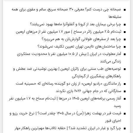
صبحانه چی درست کنم؟ معرفی ۳۰ صبحانه سریع، سالم و مقوی برای همه
سلیقه‌ها
چرا برخی بیماران بعد از کرونا و آنفلوآنزا ماه‌ها بهبود نمی‌یابند؟
ثبت‌نام ۲.۵ میلیون زائر در سماح | عبور ۱.۷ میلیون نفر از مرز‌های اربعین
چرا بعد از سفرهای طولانی گوارش‌تان به هم می‌ریزد؟
چرا ساختمان‌های ناایمن تهران تعیین تکلیف نمی‌شوند؟
آمار معلولیت در ایران | بیش از ۱۰.۵ میلیون نفر با محدودیت عملکردی
زندگی می‌کنند
توصیه‌های طب سنتی برای زائران اربعین | بهترین نوشیدنی ضد عطش و
راهکارهای پیشگیری از گرمازدگی
راز ماندگاری «رادیو اربعین» از زبان دو گوینده؛ رسانه‌ای که حسینیه است
ستارگانی که در جام جهانی ۲۰۲۶ بازی نکردند
آغاز رسمی برنامه‌های اربعین ۱۴۰۵ در مرز‌ها | ثبت‌نام سماح به ۱.۷ میلیون نفر
رسید
قیمت قبر در بهشت زهرا (س) در سال ۱۴۰۵ چقدر است؟ | نرخ خرید، رزرو و
احیای قبور
چرا گرد و غبار در ایران تشدید شد؟ | حقابه تالاب‌ها مهم‌ترین راهکار مهار