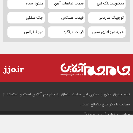
میکروبلیدینگ ابرو
قیمت ضایعات آهن
مفتول سیاه
کوچینگ سازمانی
قیمت هبلکس
جک سقفی
خرید میز اداری مدرن
قیمت میلگرد
میز کنفرانس
تمام حقوق مادی و معنوی این سایت متعلق به جام جم آنلاین است و استفاده از
مطالب با ذکر منبع بلامانع است.
طراحی و تولید
"ایران سامانه"