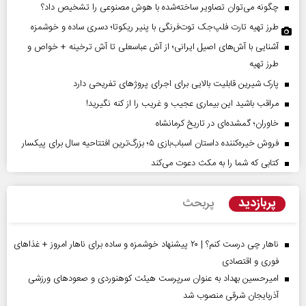
چگونه می‌توان تصاویر ساخته‌شده با هوش مصنوعی را تشخیص داد؟
طرز تهیه تارت فلپ‌جک توت‌فرنگی با پنیر ریکوتا؛ دسری ساده و خوشمزه
آشنایی با آش‌های اصیل ایرانی؛ از آش عباسعلی تا آش ترخینه + خواص و
طرز تهیه
پارک شیرین قابلیت‌ بالایی برای اجرای پروژهای تفریحی دارد
مراقب باشید این بیماری عجیب و غریب را از کنه نگیرید!
خاوران؛ گمشده‌ای در تاریخ کرمانشاه
فروش خیره‌کننده داستان اسباب‌بازی ۵؛ بزرگ‌ترین افتتاحیه سال برای پیکسار
کتابی که شما را به مکث دعوت می‌کند
پربازدید
پربحث
ناهار چی درست کنم؟ | ۲۰ پیشنهاد خوشمزه و ساده برای ناهار امروز + غذاهای
فوری و اقتصادی
امیرحسین بهداد به عنوان سرپرست هیئت کوهنوردی و صعودهای ورزشی
آذربایجان شرقی منصوب شد