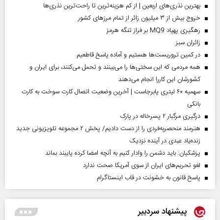
بهترین نذری‌های اربعین | از کم هزینه‌ترین تا راحت‌ترین نذری‌ها
خروج بیش از ۳ میلیون زائر از تمام مرز‌های کشور
رهگیری پهپاد MQ9 بر فراز تنگه هرمز
‌زائران سبز
در کمین تروریست‌ها هستیم و آماده پاسخ قاطعیم
همه مردمی که این سختی‌ها را می‌بینند و تحمل می‌کنند، برای ایران و
کشورشان این کاررا انجام می‌دهند
سهمیه ۶۰ لیتری پابرجاست | آخرین وضعیت اتصال کارت سوخت به کارت
بانکی
درگیری مرگبار ۲ پسرخاله در پارک
هنرمند منحصر‌به‌فردی را از دست دادیم/ پخش ۲ مجموعه تلویزیونی جدید
زنده‌یاد عبدی در آینده نزدیک
پزشکیان: باید دشمن را وادار کنیم به آنچه امضا کرده پایبند بماند
لغو تحریم‌های ایران از سوی آمریکا صحت ندارد
پاسخ قانون به خشونت در قاب اینستاگرام
پیشنهاد سردبیر