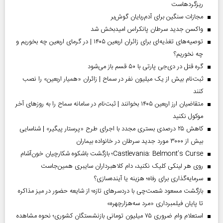
ریزگردهاست
مجازات سنگین برای آدم‌ربایان گوش‌بر
واکسن جدید سرطان پانکراس امیدبخش شد
توصیه‌های تغذیه‌ای برای زائران اربعین ۱۴۰۵ | در گرمای اربعین چه بخوریم و
چه نخوریم؟
گره قتل در دی‌جی پارتی با ۵۰ قسم باز می‌شود
ثبت‌نام بیش از یک میلیون نفر در سماح | زائران «همیار اربعین» را نصب
کنند
متقاضیان ارز اربعین ۱۴۰۵ بخوانند | ثبت‌نام در سامانه سماح را به روز‌های آخر
موکول نکنید
کاهش ۲۵ درصدی بستری مجدد با اجرای طرح «پرستار پیگیر» | شناسایی
بیش از ۳۰۰۰ مورد جدید سرطان در خانواده بیماران
Castlevania: Belmont’s Curse؛ بازگشت باشکوه شکارچیان خون‌آشام
روی هر لینکی کلیک نکنید، دام کلاهبرداران سایبری همین‌جاست
سرمایه‌گذاری برای رفاه؛ هزینه یا آینده‌سازی؟
بازگشت مسعود شصت‌چی با دردسر‌های تازه؛ از شایعه حضور در میز مذاکره
تا پایان فیلمبرداری «مرد سه‌هزارچهره»
استعلام وام ضروری ۷۵ میلیون تومانی بازنشستگان کشوری؛ نحوه مشاهده