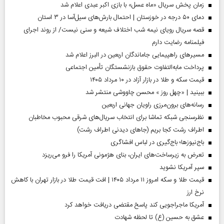
زمان پخش سریال «ماه عسل» با بازی اکبر عبدی اعلام شد
دمای ۵۰ درجه در خوزستان | احتمال بارش‌های سیل‌آسا در ۳ استان
قصه سریال رویای نیمه شب اختلاف شیعه و سنی نیست/ از روند اجرای
فیلمنامه رضایت دارم
مسیر‌های راهپیمایی جاماندگان اربعین در البرز اعلام شد
پرداخت مابه‌التفاوت حقوق بازنشستگان تأمین اجتماعی
قیمت سکه و طلا در بازار آزاد در ۱۰ مرداد ۱۴۰۵
ببینید | «چهل روز » محسن چاووشی منتشر شد
رسانه‌های برون‌مرزی راویان جهانی اربعین
نظرسنجی شبکه تماشا برای انتخاب سریال‌های شرقی محبوب مخاطبان
اطراف رشت کجا بریم (جاهای دیدنی اطراف رشت)
باج‌نیوزها؛ باج‌گیری در لباس افشاگری
تعرض به زیرساخت‌های ایران، بنای هژمونی آمریکا را فرو می‌ریزد
سپر آمریکا نشوید
قیمت طلا و سکه امروز ۱۱ مرداد ۱۴۰۵ | افت قیمت طلا در بازار تهران با کاهش
نرخ ارز
آمریکا ماجراجویی کند پاسخ مقتضی دریافت خواهد کرد
عشق به حسین (ع) تا لحظه شهادت