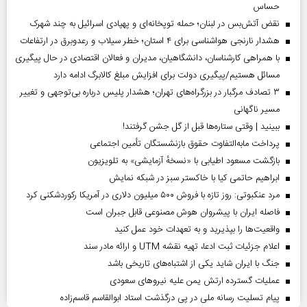
حساس
نقض آتش‌بس در لبنان؛ حمله توپخانه‌ای و پهپادی اسرائیل به چند شهرک
هشدار نارنجی هواشناسی برای ۴ استان؛ خطر سیلاب و رعدوبرق در ارتفاعات
با همراهی کارشناسان، دانشگاهیان، مدیران و فعالان اقتصادی در حال پیگیری
مسائل هستیم/پیگیری دولت برای افزایش مبلغ کالابرگ ادامه دارد
۳ تصادف مرگبار در بزرگراه‌های تهران؛ هشدار پلیس درباره بی‌توجهی و تغییر
مسیر ناگهانی
ببینید | وقتی ستاره‌ها قبل از گل جشن گرفتند!
پرداخت مابه‌التفاوت حقوق بازنشستگان تأمین اجتماعی
بازگشت مسعود اطیابی با «نسخهٔ آزمایشی» به تلویزیون
ابراهیم حاتمی کیا با خاکستر سبز در شبکه نمایش
مرد عنکبوتی: روز تازه با فروش ۵۰۰ میلیون دلاری در آمریکا رکوردشکنی کرد
فاصله ایران با پیشرو‌ان هوش مصنوعی قابل جبران است
واقعیت‌ها را بپذیرید و به تعهدات خود عمل کنید
اعلام جزئیات ثبت ادعا، تهیه نقشه UTM و ارائه مادر سند
جنگ با ایران شاید یکی از اشتباه‌های تاریخی باشد
عملیات گسترده ارتش یمن علیه نیروهای سعودی
پیام تسلیت رسانه ملی در پی درگذشت استاد ابوالقاسم قاسم‌زاده