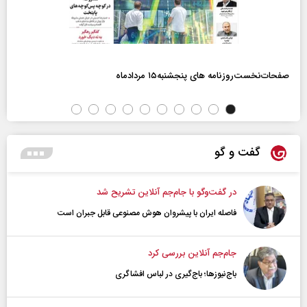
صفحات‌نخست‌روزنامه ها‌ی پنجشنبه‌۱۵ مردادماه
گفت و گو
در گفت‌و‌گو با جام‌جم آنلاین تشریح شد
فاصله ایران با پیشرو‌ان هوش مصنوعی قابل جبران است
جام‌جم آنلاین بررسی کرد
باج‌نیوزها؛ باج‌گیری در لباس افشاگری