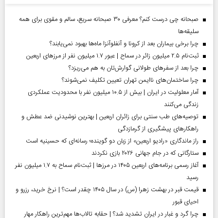
صبحانه چی درست کنم؟ معرفی ۳۰ صبحانه سریع، سالم و مقوی برای همه
سلیقه‌ها
چرا برخی بیماران بعد از کرونا و آنفلوآنزا ماه‌ها بهبود نمی‌یابند؟
ثبت‌نام ۲.۵ میلیون زائر در سماح | عبور ۱.۷ میلیون نفر از مرز‌های اربعین
چرا بعد از سفرهای طولانی گوارش‌تان به هم می‌ریزد؟
چرا ساختمان‌های ناایمن تهران تعیین تکلیف نمی‌شوند؟
آمار معلولیت در ایران | بیش از ۱۰.۵ میلیون نفر با محدودیت عملکردی
زندگی می‌کنند
توصیه‌های طب سنتی برای زائران اربعین | بهترین نوشیدنی ضد عطش و
راهکارهای پیشگیری از گرمازدگی
راز ماندگاری «رادیو اربعین» از زبان دو گوینده؛ رسانه‌ای که حسینیه است
ستارگانی که در جام جهانی ۲۰۲۶ بازی نکردند
آغاز رسمی برنامه‌های اربعین ۱۴۰۵ در مرز‌ها | ثبت‌نام سماح به ۱.۷ میلیون نفر
رسید
قیمت قبر در بهشت زهرا (س) در سال ۱۴۰۵ چقدر است؟ | نرخ خرید، رزرو و
احیای قبور
چرا گرد و غبار در ایران تشدید شد؟ | حقابه تالاب‌ها مهم‌ترین راهکار مهار