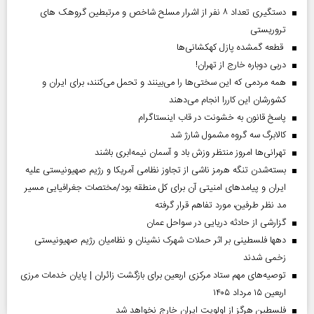
دستگیری تعداد ۸ نفر از اشرار مسلح شاخص و مرتبطین گروهک های
تروریستی
قطعه گمشده پازل کهکشانی‌ها
دربی دوباره خارج از تهران!
همه مردمی که این سختی‌ها را می‌بینند و تحمل می‌کنند، برای ایران و
کشورشان این کاررا انجام می‌دهند
پاسخ قانون به خشونت در قاب اینستاگرام
کالابرگ سه گروه مشمول شارژ شد
تهرانی‌ها امروز منتظر وزش باد و آسمان نیمه‌ابری باشند
بسته‌شدن تنگه هرمز ناشی از تجاوز نظامی آمریکا و رژیم صهیونیستی علیه
ایران و پیامد‌های امنیتی آن برای کل منطقه بود/مختصات جغرافیایی مسیر
مد نظر طرفین، مورد تفاهم قرار گرفته
گزارشی از حادثه دریایی در سواحل عمان
دهها فلسطینی بر اثر حملات شهرک نشینان و نظامیان رژیم صهیونیستی
زخمی شدند
توصیه‌های مهم ستاد مرکزی اربعین برای بازگشت زائران | پایان خدمات مرزی
اربعین ۱۵ مرداد ۱۴۰۵
فلسطین هرگز از اولویت ایران خارج نخواهد شد