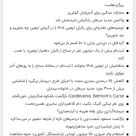
ریزگردهاست
مجازات سنگین برای آدم‌ربایان گوش‌بر
واکسن جدید سرطان پانکراس امیدبخش شد
توصیه‌های تغذیه‌ای برای زائران اربعین ۱۴۰۵ | در گرمای اربعین چه بخوریم و
چه نخوریم؟
گره قتل در دی‌جی پارتی با ۵۰ قسم باز می‌شود
ثبت‌نام بیش از یک میلیون نفر در سماح | زائران «همیار اربعین» را نصب
کنند
متقاضیان ارز اربعین ۱۴۰۵ بخوانند | ثبت‌نام در سامانه سماح را به روز‌های آخر
موکول نکنید
کاهش ۲۵ درصدی بستری مجدد با اجرای طرح «پرستار پیگیر» | شناسایی
بیش از ۳۰۰۰ مورد جدید سرطان در خانواده بیماران
Castlevania: Belmont’s Curse؛ بازگشت باشکوه شکارچیان خون‌آشام
روی هر لینکی کلیک نکنید، دام کلاهبرداران سایبری همین‌جاست
سرمایه‌گذاری برای رفاه؛ هزینه یا آینده‌سازی؟
بازگشت مسعود شصت‌چی با دردسر‌های تازه؛ از شایعه حضور در میز مذاکره
تا پایان فیلمبرداری «مرد سه‌هزارچهره»
استعلام وام ضروری ۷۵ میلیون تومانی بازنشستگان کشوری؛ نحوه مشاهده