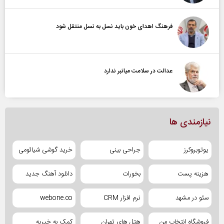
فرهنگ اهدای خون باید نسل به نسل منتقل شود
عدالت در سلامت میانبر ندارد
نیازمندی ها
یوتوبروکرز
جراحی بینی
خرید گوشی شیائومی
هزینه پست
بخورات
دانلود آهنگ جدید
سئو در مشهد
نرم افزار CRM
webone.co
فروشگاه انتخاب من
هتل های تهران
کمک به خیریه