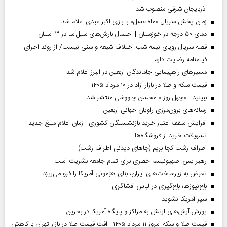
آذربایجان شرقی منصوب شد
زمان پخش سریال «ماه عسل» با بازی اکبر عبدی اعلام شد
دمای ۵۰ درجه در خوزستان | احتمال بارش‌های سیل‌آسا در ۳ استان
قصه سریال رویای نیمه شب اختلاف شیعه و سنی نیست/ از روند اجرای
فیلمنامه رضایت دارم
مسیر‌های راهپیمایی جاماندگان اربعین در البرز اعلام شد
قیمت سکه و طلا در بازار آزاد در ۱۰ مرداد ۱۴۰۵
ببینید | «چهل روز » محسن چاووشی منتشر شد
رسانه‌های برون‌مرزی راویان جهانی اربعین
افزایش سقف اعتبار خرید بازنشستگان کشوری | زمان اعلام مبلغ جدید
تسهیلات خرید از فروشگاه‌ها
اطراف رشت کجا بریم (جاهای دیدنی اطراف رشت)
رهبر یمن: صهیونیسم خطری برای تمام جامعه بشریت است
تعرض به زیرساخت‌های ایران، بنای هژمونی آمریکا را فرو می‌ریزد
باج‌نیوزها؛ باج‌گیری در لباس افشاگری
سپر آمریکا نشوید
یورش آرش‌های ارتش به مراکز و پایگاه‌ آمریکا در بحرین
قیمت طلا و سکه امروز ۱۱ مرداد ۱۴۰۵ | افت قیمت طلا در بازار تهران با کاهش