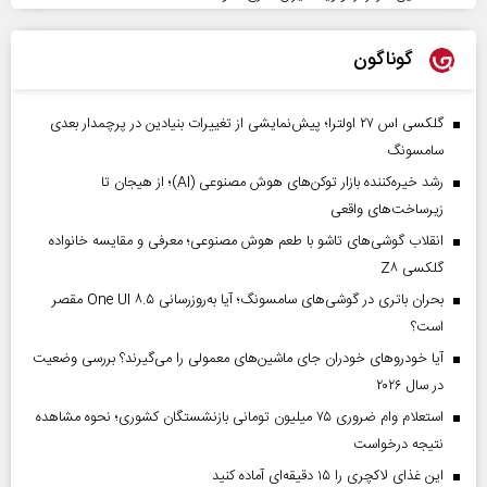
گوناگون
گلکسی اس ۲۷ اولترا؛ پیش‌نمایشی از تغییرات بنیادین در پرچمدار بعدی
سامسونگ
رشد خیره‌کننده بازار توکن‌های هوش مصنوعی (AI)؛ از هیجان تا
زیرساخت‌های واقعی
انقلاب گوشی‌های تاشو‌ با طعم هوش مصنوعی؛ معرفی و مقایسه خانواده
گلکسی Z۸
بحران باتری در گوشی‌های سامسونگ؛ آیا به‌روزرسانی One UI ۸.۵ مقصر
است؟
آیا خودروهای خودران جای ماشین‌های معمولی را می‌گیرند؟ بررسی وضعیت
در سال ۲۰۲۶
استعلام وام ضروری ۷۵ میلیون تومانی بازنشستگان کشوری؛ نحوه مشاهده
نتیجه درخواست
این غذای لاکچری را ۱۵ دقیقه‌ای آماده کنید