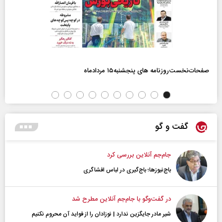
صفحات‌نخست‌روزنامه ها‌ی پنجشنبه‌۱۵ مردادماه
گفت و گو
جام‌جم آنلاین بررسی کرد
باج‌نیوزها؛ باج‌گیری در لباس افشاگری
در گفت‌و‌گو با جام‌جم آنلاین مطرح شد
شیر مادر جایگزین ندارد | نوزادان را از فواید آن محروم نکنیم