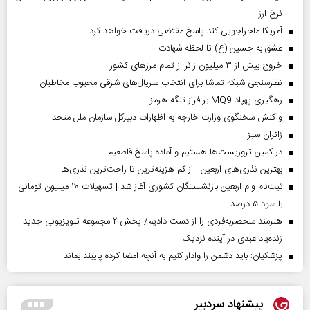
نرخ ارز
آمریکا ماجراجویی کند پاسخ مقتضی دریافت خواهد کرد
عشق به حسین (ع) تا لحظه شهادت
خروج بیش از ۳ میلیون زائر از تمام مرز‌های کشور
نظرسنجی شبکه تماشا برای انتخاب سریال‌های شرقی محبوب مخاطبان
رهگیری پهپاد MQ9 بر فراز تنگه هرمز
واکنش سخنگوی وزارت خارجه به اظهارات دبیرکل سازمان ملل متحد
‌زائران سبز
در کمین تروریست‌ها هستیم و آماده پاسخ قاطعیم
بهترین نذری‌های اربعین | از کم هزینه‌ترین تا راحت‌ترین نذری‌ها
ثبت‌نام وام اربعین بازنشستگان کشوری آغاز شد | تسهیلات ۲۰ میلیون تومانی
با سود ۵ درصد
هنرمند منحصر‌به‌فردی را از دست دادیم/ پخش ۲ مجموعه تلویزیونی جدید
زنده‌یاد عبدی در آینده نزدیک
پزشکیان: باید دشمن را وادار کنیم به آنچه امضا کرده پایبند بماند
پیشنهاد سردبیر