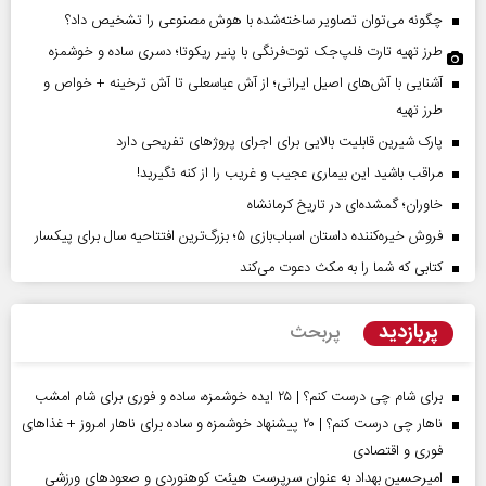
چگونه می‌توان تصاویر ساخته‌شده با هوش مصنوعی را تشخیص داد؟
طرز تهیه تارت فلپ‌جک توت‌فرنگی با پنیر ریکوتا؛ دسری ساده و خوشمزه
آشنایی با آش‌های اصیل ایرانی؛ از آش عباسعلی تا آش ترخینه + خواص و
طرز تهیه
پارک شیرین قابلیت‌ بالایی برای اجرای پروژهای تفریحی دارد
مراقب باشید این بیماری عجیب و غریب را از کنه نگیرید!
خاوران؛ گمشده‌ای در تاریخ کرمانشاه
فروش خیره‌کننده داستان اسباب‌بازی ۵؛ بزرگ‌ترین افتتاحیه سال برای پیکسار
کتابی که شما را به مکث دعوت می‌کند
پربازدید
پربحث
برای شام چی درست کنم؟ | ۲۵ ایده خوشمزه، ساده و فوری برای شام امشب
ناهار چی درست کنم؟ | ۲۰ پیشنهاد خوشمزه و ساده برای ناهار امروز + غذاهای
فوری و اقتصادی
امیرحسین بهداد به عنوان سرپرست هیئت کوهنوردی و صعودهای ورزشی