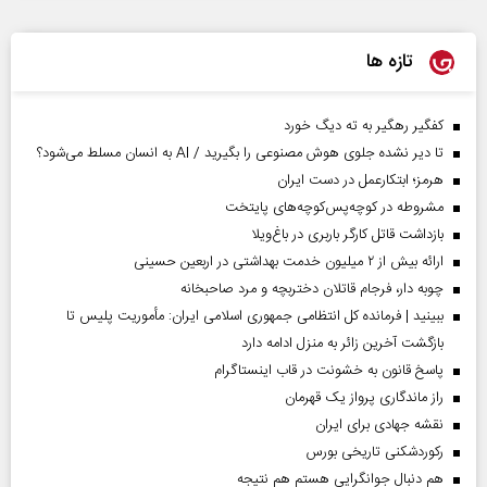
تازه ها
کفگیر رهگیر به ته دیگ خورد
تا دیر نشده جلوی هوش مصنوعی را بگیرید / AI به انسان مسلط می‌شود؟
هرمز؛ ابتکارعمل در دست ایران
مشروطه در کوچه‌پس‌کوچه‌های پایتخت
بازداشت قاتل کارگر باربری در باغ‌ویلا
ارائه بیش از ۲ میلیون خدمت بهداشتی در اربعین حسینی
چوبه دار، فرجام قاتلان دختربچه و مرد صاحبخانه
ببینید | فرمانده کل انتظامی جمهوری اسلامی ایران­: مأموریت پلیس تا
بازگشت آخرین زائر به منزل ادامه دارد
پاسخ قانون به خشونت در قاب اینستاگرام
راز ماندگاری پرواز یک قهرمان
نقشه جهادی برای ایران
رکوردشکنی تاریخی بورس
هم دنبال جوانگرایی هستم هم نتیجه