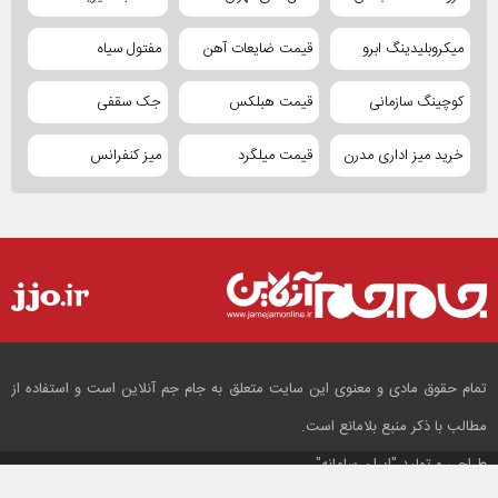
میکروبلیدینگ ابرو
قیمت ضایعات آهن
مفتول سیاه
کوچینگ سازمانی
قیمت هبلکس
جک سقفی
خرید میز اداری مدرن
قیمت میلگرد
میز کنفرانس
تمام حقوق مادی و معنوی این سایت متعلق به جام جم آنلاین است و استفاده از
مطالب با ذکر منبع بلامانع است.
طراحی و تولید
"ایران سامانه"