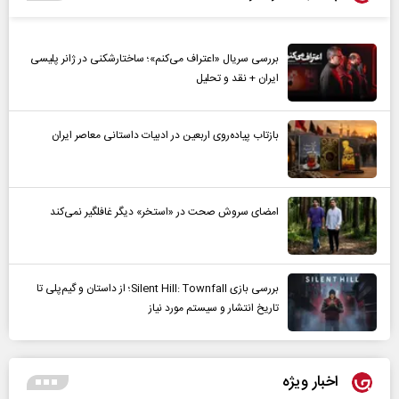
بررسی سریال «اعتراف می‌کنم»؛ ساختارشکنی در ژانر پلیسی
ایران + نقد و تحلیل
بازتاب پیاده‌روی اربعین در ادبیات داستانی معاصر ایران
امضای سروش صحت در «استخر» دیگر غافلگیر نمی‌کند
بررسی بازی Silent Hill: Townfall؛ از داستان و گیم‌پلی تا
تاریخ انتشار و سیستم مورد نیاز
اخبار ویژه