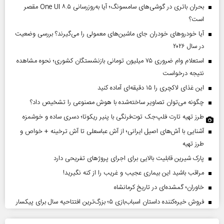
بحران باتری در گوشی‌های سامسونگ؛ آیا به‌روزرسانی One UI ۸.۵ مقصر
است؟
آیا خودروهای خودران جای ماشین‌های معمولی را می‌گیرند؟ بررسی وضعیت
در سال ۲۰۲۶
استعلام وام ضروری ۷۵ میلیون تومانی بازنشستگان کشوری؛ نحوه مشاهده
نتیجه درخواست
این غذای لاکچری را ۱۵ دقیقه‌ای آماده کنید
چگونه می‌توان تصاویر ساخته‌شده با هوش مصنوعی را تشخیص داد؟
طرز تهیه تارت فلپ‌جک توت‌فرنگی با پنیر ریکوتا؛ دسری ساده و خوشمزه
آشنایی با آش‌های اصیل ایرانی؛ از آش عباسعلی تا آش ترخینه + خواص و
طرز تهیه
پارک شیرین قابلیت‌ بالایی برای اجرای پروژهای تفریحی دارد
مراقب باشید این بیماری عجیب و غریب را از کنه نگیرید!
خاوران؛ گمشده‌ای در تاریخ کرمانشاه
فروش خیره‌کننده داستان اسباب‌بازی ۵؛ بزرگ‌ترین افتتاحیه سال برای پیکسار