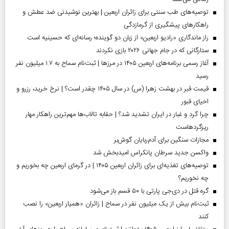
توصیه‌های طب سنتی برای زائران اربعین | بهترین نوشیدنی ضد عطش و
راهکارهای پیشگیری از گرمازدگی
راز ماندگاری «رادیو اربعین» از زبان دو گوینده؛ رسانه‌ای که حسینیه است
ستارگانی که در جام جهانی ۲۰۲۶ بازی نکردند
آغاز رسمی برنامه‌های اربعین ۱۴۰۵ در مرز‌ها | ثبت‌نام سماح به ۱.۷ میلیون نفر
رسید
قیمت قبر در بهشت زهرا (س) در سال ۱۴۰۵ چقدر است؟ | نرخ خرید، رزرو و
احیای قبور
چرا گرد و غبار در ایران تشدید شد؟ | حقابه تالاب‌ها مهم‌ترین راهکار مهار
ریزگردهاست
مجازات سنگین برای آدم‌ربایان گوش‌بر
واکسن جدید سرطان پانکراس امیدبخش شد
توصیه‌های تغذیه‌ای برای زائران اربعین ۱۴۰۵ | در گرمای اربعین چه بخوریم و
چه نخوریم؟
گره قتل در دی‌جی پارتی با ۵۰ قسم باز می‌شود
ثبت‌نام بیش از یک میلیون نفر در سماح | زائران «همیار اربعین» را نصب
کنند