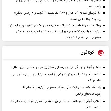
جشنواره تابستانی با ۱۷ فیلم سینمایی و انیمیشن روی آنتن تلویزیون
راویان نصر
آمار شهدای غزه به ۷۳ هزار و ۳۸۴ نفر رسید؛ ۲ شهید و ۶ زخمی دیگر به
بیمارستان‌ها منتقل شدند
رسانه ملی در مقابله با جنگ روانی و شبهه‌افکنی دشمن نقش مهمی ایفا کرد
ببینید | «لبالب»؛ نخستین سریال مستند داستانی تولید شده با هوش
مصنوعی روی آنتن شبکه دو
گوناگون
معرفی گونه جدید گیاهی چهارمحال و بختیاری در مجله علمی بین المللی
گلکسی اس ۲۷ اولترا؛ پیش‌نمایشی از تغییرات بنیادین در پرچمدار بعدی
سامسونگ
رشد خیره‌کننده بازار توکن‌های هوش مصنوعی (AI)؛ از هیجان تا
زیرساخت‌های واقعی
انقلاب گوشی‌های تاشو‌ با طعم هوش مصنوعی؛ معرفی و مقایسه خانواده
گلکسی Z۸