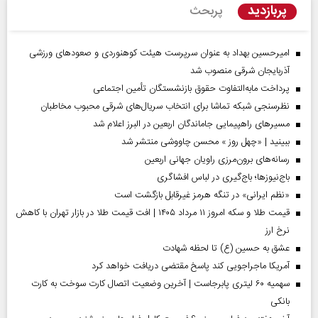
پربازدید
پربحث
امیرحسین بهداد به عنوان سرپرست هیئت کوهنوردی و صعودهای ورزشی
آذربایجان شرقی منصوب شد
پرداخت مابه‌التفاوت حقوق بازنشستگان تأمین اجتماعی
نظرسنجی شبکه تماشا برای انتخاب سریال‌های شرقی محبوب مخاطبان
مسیر‌های راهپیمایی جاماندگان اربعین در البرز اعلام شد
ببینید | «چهل روز » محسن چاووشی منتشر شد
رسانه‌های برون‌مرزی راویان جهانی اربعین
باج‌نیوزها؛ باج‌گیری در لباس افشاگری
«نظم ایرانی» در تنگه هرمز غیرقابل بازگشت است
قیمت طلا و سکه امروز ۱۱ مرداد ۱۴۰۵ | افت قیمت طلا در بازار تهران با کاهش
نرخ ارز
عشق به حسین (ع) تا لحظه شهادت
آمریکا ماجراجویی کند پاسخ مقتضی دریافت خواهد کرد
سهمیه ۶۰ لیتری پابرجاست | آخرین وضعیت اتصال کارت سوخت به کارت
بانکی