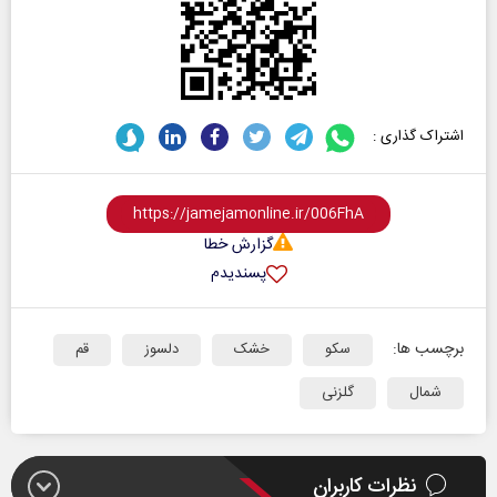
اشتراک گذاری :
گزارش خطا
پسندیدم
برچسب ها:
سکو
خشک
دلسوز
قم
شمال
گلزنی
نظرات کاربران