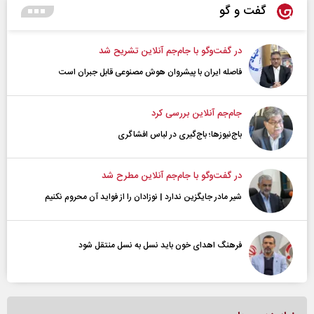
گفت و گو
در گفت‌و‌گو با جام‌جم آنلاین تشریح شد
فاصله ایران با پیشرو‌ان هوش مصنوعی قابل جبران است
جام‌جم آنلاین بررسی کرد
باج‌نیوزها؛ باج‌گیری در لباس افشاگری
در گفت‌و‌گو با جام‌جم آنلاین مطرح شد
شیر مادر جایگزین ندارد | نوزادان را از فواید آن محروم نکنیم
فرهنگ اهدای خون باید نسل به نسل منتقل شود