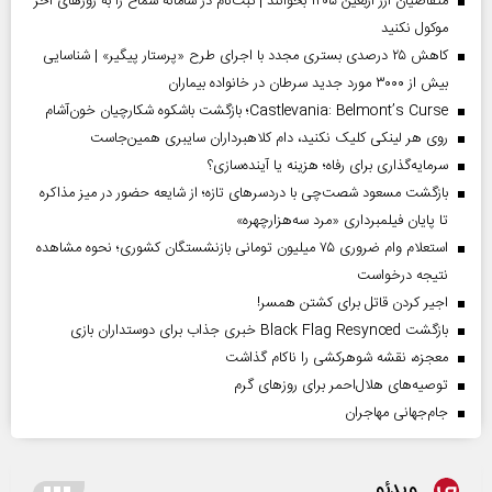
متقاضیان ارز اربعین ۱۴۰۵ بخوانند | ثبت‌نام در سامانه سماح را به روز‌های آخر
موکول نکنید
کاهش ۲۵ درصدی بستری مجدد با اجرای طرح «پرستار پیگیر» | شناسایی
بیش از ۳۰۰۰ مورد جدید سرطان در خانواده بیماران
Castlevania: Belmont’s Curse؛ بازگشت باشکوه شکارچیان خون‌آشام
روی هر لینکی کلیک نکنید، دام کلاهبرداران سایبری همین‌جاست
سرمایه‌گذاری برای رفاه؛ هزینه یا آینده‌سازی؟
بازگشت مسعود شصت‌چی با دردسر‌های تازه؛ از شایعه حضور در میز مذاکره
تا پایان فیلمبرداری «مرد سه‌هزارچهره»
استعلام وام ضروری ۷۵ میلیون تومانی بازنشستگان کشوری؛ نحوه مشاهده
نتیجه درخواست
اجیر کردن قاتل برای کشتن همسر!
بازگشت Black Flag Resynced خبری جذاب برای دوستداران بازی
معجزه، نقشه شوهرکشی را ناکام گذاشت
توصیه‌های هلال‌احمر برای روز‌های گرم
جام‌جهانی مهاجران
ویدئو