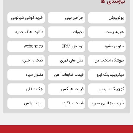
نیازمندی ها
یوتوبروکرز
جراحی بینی
خرید گوشی شیائومی
هزینه پست
بخورات
دانلود آهنگ جدید
سئو در مشهد
نرم افزار CRM
webone.co
فروشگاه انتخاب من
هتل های تهران
کمک به خیریه
میکروبلیدینگ ابرو
قیمت ضایعات آهن
مفتول سیاه
کوچینگ سازمانی
قیمت هبلکس
جک سقفی
خرید میز اداری مدرن
قیمت میلگرد
میز کنفرانس