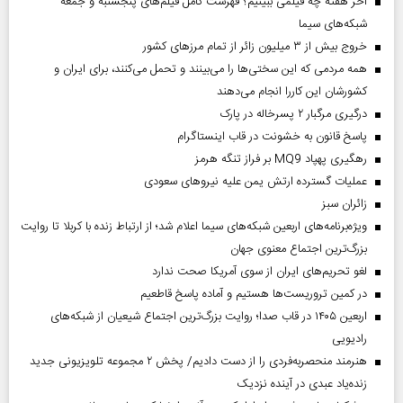
آخر هفته چه فیلمی ببینیم؟ فهرست کامل فیلم‌های پنجشنبه و جمعه
شبکه‌های سیما
خروج بیش از ۳ میلیون زائر از تمام مرز‌های کشور
همه مردمی که این سختی‌ها را می‌بینند و تحمل می‌کنند، برای ایران و
کشورشان این کاررا انجام می‌دهند
درگیری مرگبار ۲ پسرخاله در پارک
پاسخ قانون به خشونت در قاب اینستاگرام
رهگیری پهپاد MQ9 بر فراز تنگه هرمز
عملیات گسترده ارتش یمن علیه نیروهای سعودی
‌زائران سبز
ویژه‌برنامه‌های اربعین شبکه‌های سیما اعلام شد؛ از ارتباط زنده با کربلا تا روایت
بزرگ‌ترین اجتماع معنوی جهان
لغو تحریم‌های ایران از سوی آمریکا صحت ندارد
در کمین تروریست‌ها هستیم و آماده پاسخ قاطعیم
اربعین ۱۴۰۵ در قاب صدا؛ روایت بزرگ‌ترین اجتماع شیعیان از شبکه‌های
رادیویی
هنرمند منحصر‌به‌فردی را از دست دادیم/ پخش ۲ مجموعه تلویزیونی جدید
زنده‌یاد عبدی در آینده نزدیک