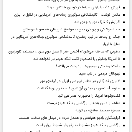
اجتماعی بدهی ۹ ماهه خود به این مراکز را پرداخت کند
فروش 44 میلیاردی سینما در دومین هفته‌ی مرداد
عکس نوشت | کالبدشکافی سوگیری رسانه‌های آمریکایی در تقابل با ایران
افزایش کالابرگ دوباره جدی شد
حمله موشکی و پهپادی یمن به مواضع نیروهای همسو با عربستان
جنگ روایت‌ها در نبرد رمضان؛ کالبدشکافی سوگیری رسانه‌های آمریکایی در
تقابل با ایران
«طوبی ۲» ساخته می‌شود؟؛ آخرین خبر از فصل دوم سریال پربیننده تلویزیون
تا آمریکا رفتارش را تصحیح نکند، تنگه هرمز باز نخواهد شد
«استخر»‌‌؛ حتی میمون‌ها از درخت می‌افتند!
قهرمانان مردمی در قاب سیما
۳ بازی تدارکاتی در انتظار تیم ملی ایران در فیفادی مهر
سقوط آسانسور در میدان آرژانتین ۹ مصدوم برجا گذاشت
گفت‌وگوها آمریکا را مجبور به همراهی کرد
تفاهم با عمان به‌معنی بازگشایی تنگه هرمز نیست
معجزه «محمد صلاح» در ترکیه
گزارشگران رادیو هم‌نفس و همدل مردم در میدان‌های سخت هستند
بازگشایی تنگه هرمز مشروط به پذیرش شروط ایران است