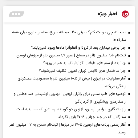
اخبار ویژه
صبحانه چی درست کنم؟ معرفی ۳۰ صبحانه سریع، سالم و مقوی برای همه
سلیقه‌ها
چرا برخی بیماران بعد از کرونا و آنفلوآنزا ماه‌ها بهبود نمی‌یابند؟
ثبت‌نام ۲.۵ میلیون زائر در سماح | عبور ۱.۷ میلیون نفر از مرز‌های اربعین
چرا بعد از سفرهای طولانی گوارش‌تان به هم می‌ریزد؟
چرا ساختمان‌های ناایمن تهران تعیین تکلیف نمی‌شوند؟
آمار معلولیت در ایران | بیش از ۱۰.۵ میلیون نفر با محدودیت عملکردی
زندگی می‌کنند
توصیه‌های طب سنتی برای زائران اربعین | بهترین نوشیدنی ضد عطش و
راهکارهای پیشگیری از گرمازدگی
راز ماندگاری «رادیو اربعین» از زبان دو گوینده؛ رسانه‌ای که حسینیه است
ستارگانی که در جام جهانی ۲۰۲۶ بازی نکردند
آغاز رسمی برنامه‌های اربعین ۱۴۰۵ در مرز‌ها | ثبت‌نام سماح به ۱.۷ میلیون نفر
رسید