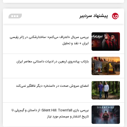
پیشنهاد سردبیر
بررسی سریال «اعتراف می‌کنم»؛ ساختارشکنی در ژانر پلیسی
ایران + نقد و تحلیل
بازتاب پیاده‌روی اربعین در ادبیات داستانی معاصر ایران
امضای سروش صحت در «استخر» دیگر غافلگیر نمی‌کند
بررسی بازی Silent Hill: Townfall؛ از داستان و گیم‌پلی تا
تاریخ انتشار و سیستم مورد نیاز