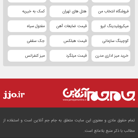
فروشگاه انتخاب من
هتل های تهران
کمک به خیریه
میکروبلیدینگ ابرو
قیمت ضایعات آهن
مفتول سیاه
کوچینگ سازمانی
قیمت هبلکس
جک سقفی
خرید میز اداری مدرن
قیمت میلگرد
میز کنفرانس
تمام حقوق مادی و معنوی این سایت متعلق به جام جم آنلاین است و استفاده از
مطالب با ذکر منبع بلامانع است.