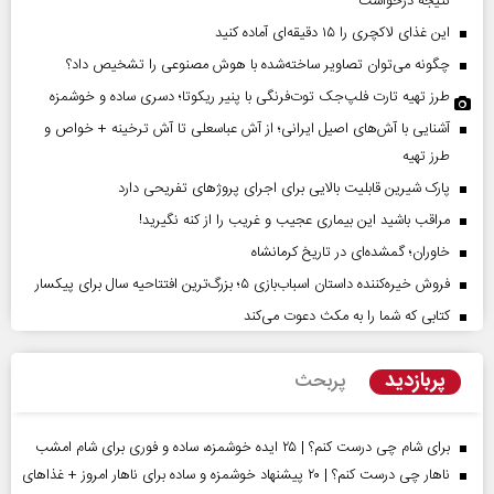
نتیجه درخواست
این غذای لاکچری را ۱۵ دقیقه‌ای آماده کنید
چگونه می‌توان تصاویر ساخته‌شده با هوش مصنوعی را تشخیص داد؟
طرز تهیه تارت فلپ‌جک توت‌فرنگی با پنیر ریکوتا؛ دسری ساده و خوشمزه
آشنایی با آش‌های اصیل ایرانی؛ از آش عباسعلی تا آش ترخینه + خواص و
طرز تهیه
پارک شیرین قابلیت‌ بالایی برای اجرای پروژهای تفریحی دارد
مراقب باشید این بیماری عجیب و غریب را از کنه نگیرید!
خاوران؛ گمشده‌ای در تاریخ کرمانشاه
فروش خیره‌کننده داستان اسباب‌بازی ۵؛ بزرگ‌ترین افتتاحیه سال برای پیکسار
کتابی که شما را به مکث دعوت می‌کند
پربازدید
پربحث
برای شام چی درست کنم؟ | ۲۵ ایده خوشمزه، ساده و فوری برای شام امشب
ناهار چی درست کنم؟ | ۲۰ پیشنهاد خوشمزه و ساده برای ناهار امروز + غذاهای