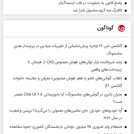
پاسخ قانون به خشونت در قاب اینستاگرام
کالابرگ سه گروه مشمول شارژ شد
گوناگون
گلکسی اس ۲۷ اولترا؛ پیش‌نمایشی از تغییرات بنیادین در پرچمدار بعدی
سامسونگ
رشد خیره‌کننده بازار توکن‌های هوش مصنوعی (AI)؛ از هیجان تا
زیرساخت‌های واقعی
انقلاب گوشی‌های تاشو‌ با طعم هوش مصنوعی؛ معرفی و مقایسه خانواده
گلکسی Z۸
بحران باتری در گوشی‌های سامسونگ؛ آیا به‌روزرسانی One UI ۸.۵ مقصر
است؟
آیا خودروهای خودران جای ماشین‌های معمولی را می‌گیرند؟ بررسی وضعیت
در سال ۲۰۲۶
استعلام وام ضروری ۷۵ میلیون تومانی بازنشستگان کشوری؛ نحوه مشاهده