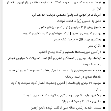
قیمت طلا و سکه امروز ۱۱ مرداد ۱۴۰۵ | افت قیمت طلا در بازار تهران با کاهش
نرخ ارز
آمریکا ماجراجویی کند پاسخ مقتضی دریافت خواهد کرد
عشق به حسین (ع) تا لحظه شهادت
خروج بیش از ۳ میلیون زائر از تمام مرز‌های کشور
بهترین نذری‌های اربعین | از کم هزینه‌ترین تا راحت‌ترین نذری‌ها
رهگیری پهپاد MQ9 بر فراز تنگه هرمز
‌زائران سبز
در کمین تروریست‌ها هستیم و آماده پاسخ قاطعیم
ثبت‌نام وام اربعین بازنشستگان کشوری آغاز شد | تسهیلات ۲۰ میلیون تومانی
با سود ۵ درصد
هنرمند منحصر‌به‌فردی را از دست دادیم/ پخش ۲ مجموعه تلویزیونی جدید
زنده‌یاد عبدی در آینده نزدیک
سهمیه ۶۰ لیتری پابرجاست | آخرین وضعیت اتصال کارت سوخت به کارت
بانکی
پزشکیان: باید دشمن را وادار کنیم به آنچه امضا کرده پایبند بماند
درگیری مرگبار ۲ پسرخاله در پارک
ببینید | بازدید رئیس رسانه ملی از قلب تپنده رادیو اربعین