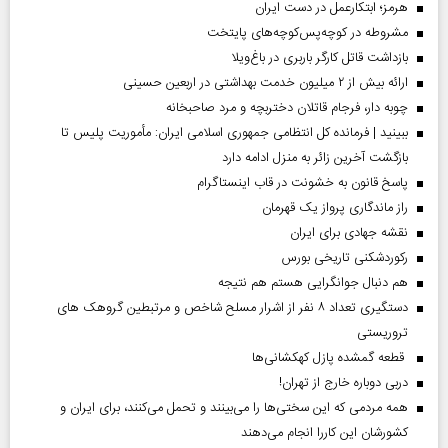
هرمز؛ ابتکارعمل در دست ایران
مشروطه در کوچه‌پس‌کوچه‌های پایتخت
بازداشت قاتل کارگر باربری در باغ‌ویلا
ارائه بیش از ۲ میلیون خدمت بهداشتی در اربعین حسینی
چوبه دار، فرجام قاتلان دختربچه و مرد صاحبخانه
ببینید | فرمانده کل انتظامی جمهوری اسلامی ایران­: مأموریت پلیس تا
بازگشت آخرین زائر به منزل ادامه دارد
پاسخ قانون به خشونت در قاب اینستاگرام
راز ماندگاری پرواز یک قهرمان
نقشه جهادی برای ایران
رکوردشکنی تاریخی بورس
هم دنبال جوانگرایی هستم هم نتیجه
دستگیری تعداد ۸ نفر از اشرار مسلح شاخص و مرتبطین گروهک های
تروریستی
قطعه گمشده پازل کهکشانی‌ها
دربی دوباره خارج از تهران!
همه مردمی که این سختی‌ها را می‌بینند و تحمل می‌کنند، برای ایران و
کشورشان این کاررا انجام می‌دهند