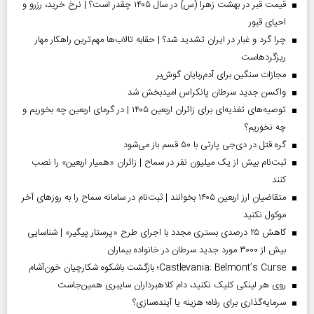
قیمت قبر در بهشت زهرا (س) در سال ۱۴۰۵ چقدر است؟ | نرخ خرید، رزرو و
احیای قبور
چرا گرد و غبار در ایران تشدید شد؟ | حقابه تالاب‌ها مهم‌ترین راهکار مهار
ریزگردهاست
مجازات سنگین برای آدم‌ربایان گوش‌بر
واکسن جدید سرطان پانکراس امیدبخش شد
توصیه‌های تغذیه‌ای برای زائران اربعین ۱۴۰۵ | در گرمای اربعین چه بخوریم و
چه نخوریم؟
گره قتل در دی‌جی پارتی با ۵۰ قسم باز می‌شود
ثبت‌نام بیش از یک میلیون نفر در سماح | زائران «همیار اربعین» را نصب
کنند
متقاضیان ارز اربعین ۱۴۰۵ بخوانند | ثبت‌نام در سامانه سماح را به روز‌های آخر
موکول نکنید
کاهش ۲۵ درصدی بستری مجدد با اجرای طرح «پرستار پیگیر» | شناسایی
بیش از ۳۰۰۰ مورد جدید سرطان در خانواده بیماران
Castlevania: Belmont’s Curse؛ بازگشت باشکوه شکارچیان خون‌آشام
روی هر لینکی کلیک نکنید، دام کلاهبرداران سایبری همین‌جاست
سرمایه‌گذاری برای رفاه؛ هزینه یا آینده‌سازی؟