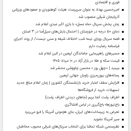
فوری و اقتصادی
امیرحسین بهداد به عنوان سرپرست هیئت کوهنوردی و صعودهای ورزشی
آذربایجان شرقی منصوب شد
زمان پخش سریال «ماه عسل» با بازی اکبر عبدی اعلام شد
دمای ۵۰ درجه در خوزستان | احتمال بارش‌های سیل‌آسا در ۳ استان
قصه سریال رویای نیمه شب اختلاف شیعه و سنی نیست/ از روند اجرای
فیلمنامه رضایت دارم
مسیر‌های راهپیمایی جاماندگان اربعین در البرز اعلام شد
قیمت سکه و طلا در بازار آزاد در ۱۰ مرداد ۱۴۰۵
ببینید | «چهل روز » محسن چاووشی منتشر شد
رسانه‌های برون‌مرزی راویان جهانی اربعین
افزایش سقف اعتبار خرید بازنشستگان کشوری | زمان اعلام مبلغ جدید
تسهیلات خرید از فروشگاه‌ها
اطراف رشت کجا بریم (جاهای دیدنی اطراف رشت)
باج‌نیوزها؛ باج‌گیری در لباس افشاگری
تعرض به زیرساخت‌های ایران، بنای هژمونی آمریکا را فرو می‌ریزد
سپر آمریکا نشوید
نظرسنجی شبکه تماشا برای انتخاب سریال‌های شرقی محبوب مخاطبان