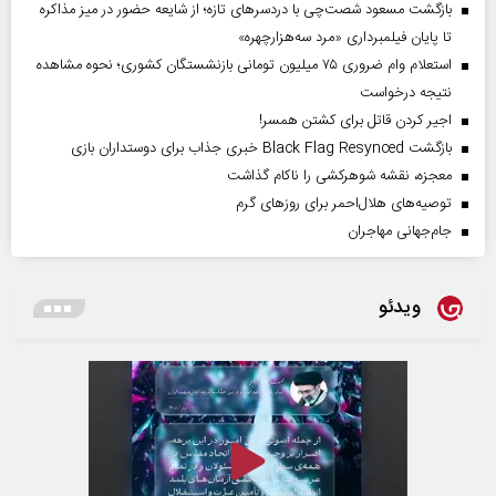
بازگشت مسعود شصت‌چی با دردسر‌های تازه؛ از شایعه حضور در میز مذاکره
تا پایان فیلمبرداری «مرد سه‌هزارچهره»
استعلام وام ضروری ۷۵ میلیون تومانی بازنشستگان کشوری؛ نحوه مشاهده
نتیجه درخواست
اجیر کردن قاتل برای کشتن همسر!
بازگشت Black Flag Resynced خبری جذاب برای دوستداران بازی
معجزه، نقشه شوهرکشی را ناکام گذاشت
توصیه‌های هلال‌احمر برای روز‌های گرم
جام‌جهانی مهاجران
ویدئو