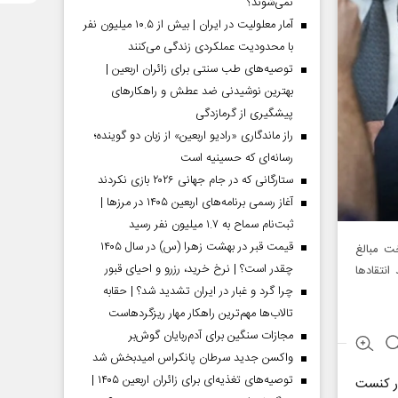
نمی‌شوند؟
آمار معلولیت در ایران | بیش از ۱۰.۵ میلیون نفر
با محدودیت عملکردی زندگی می‌کنند
توصیه‌های طب سنتی برای زائران اربعین |
بهترین نوشیدنی ضد عطش و راهکارهای
پیشگیری از گرمازدگی
راز ماندگاری «رادیو اربعین» از زبان دو گوینده؛
رسانه‌ای که حسینیه است
ستارگانی که در جام جهانی ۲۰۲۶ بازی نکردند
آغاز رسمی برنامه‌های اربعین ۱۴۰۵ در مرز‌ها |
ثبت‌نام سماح به ۱.۷ میلیون نفر رسید
قیمت قبر در بهشت زهرا (س) در سال ۱۴۰۵
خت مبالغ
چقدر است؟ | نرخ خرید، رزرو و احیای قبور
نتقاد‌ها
چرا گرد و غبار در ایران تشدید شد؟ | حقابه
تالاب‌ها مهم‌ترین راهکار مهار ریزگردهاست
مجازات سنگین برای آدم‌ربایان گوش‌بر
واکسن جدید سرطان پانکراس امیدبخش شد
توصیه‌های تغذیه‌ای برای زائران اربعین ۱۴۰۵ |
در کنست