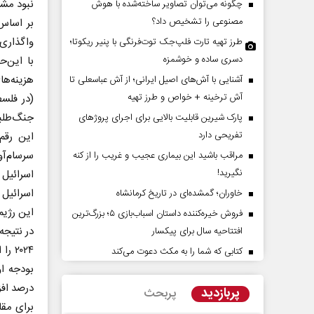
نبود مشا
چگونه می‌توان تصاویر ساخته‌شده با هوش
مصنوعی را تشخیص داد؟
بر اساس 
واگذاری 
طرز تهیه تارت فلپ‌جک توت‌فرنگی با پنیر ریکوتا؛
دسری ساده و خوشمزه
با این‌
آشنایی با آش‌های اصیل ایرانی؛ از آش عباسعلی تا
آش ترخینه + خواص و طرز تهیه
جنگ‌طلبانه ۱۱۲ میلیارد دلار از خزانه اسر
پارک شیرین قابلیت‌ بالایی برای اجرای پروژهای
تفریحی دارد
این رقم
سرسام‌آو
مراقب باشید این بیماری عجیب و غریب را از کنه
پشت‌پرده تهدیدات کوتاه‏‌مدت و
اربعین نماد مقاومت د
نگیرید!
اسرائیل 
ادعا‌های خلاف واقع آمریکا
استکبار‌
خاوران؛ گمشده‌ای در تاریخ کرمانشاه
این رژیم
می‌نمین - تحلیلگر مسائل سیاسی
رحمت‌الله نوروزی - عضو کمیسیون 
فروش خیره‌کننده داستان اسباب‌بازی ۵؛ بزرگ‌ترین
مجلس
در نتیجه
افتتاحیه سال برای پیکسار
کتابی که شما را به مکث دعوت می‌کند
درصد اف
پربازدید
پربحث
برای مقا