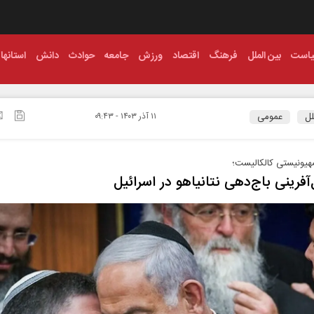
است
بین الملل
فرهنگ
اقتصاد
ورزش
جامعه
حوادث
دانش
استانها
لل
عمومی
۱۱ آذر ۱۴۰۳ - ۰۹:۴۳
هیونیستی کالکالیست؛
آفرینی باج‌دهی نتانیاهو در اسرائیل