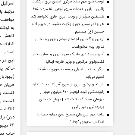
توصیه‌های مهم ستاد مرکزی اربعین برای بازگشت
زائران | پایان خدمات مرزی اربعین ۱۵ مرداد ۱۴۰۵
مرتبط با
فلسطین هرگز از اولویت ایران خارج نخواهد شد
موافقت ک
هر جا در مسیر حق و ولایت باشیم، در حریم امام
حسین (ع) هستیم
کاهش دا
اربعین بزرگ‌ترین اجتماع مردمی جهان و تجلی
ائتلاف ح
تداوم پیام عاشوراست
است.
آخرین روند دیپلماتیک میان ایران و عمان محور
این در ح
گفت‌وگوی عراقچی و وزیر خارجه ایتالیا
حاکم یع
«بگو بخند» با اجرای یوسف تیموری به شبکه
(یهودیان
نسیم می‌آید
لغو تحریم‌های ایران از سوی آمریکا صحت ندارد
رکوردشکنی تردد اربعینی؛ ۶۰ میلیون عبور از
مرزهای هفت‌گانه ثبت شد | مهران همچنان
کنست را د
پرترددترین مرز زائران
بیانیه مهم نیروهای مسلح یمن درباره حمله به
دلار) بر
نفتکش سعودی "وفاء"