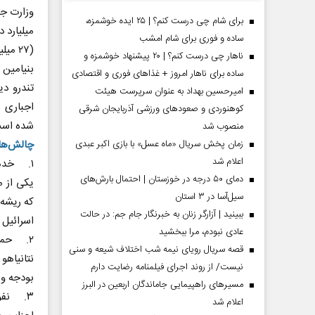
برای شام چی درست کنم؟ | ۲۵ ایده خوشمزه،
ساده و فوری برای شام امشب
(۲۷ میلیارد دلار) رسید.
ناهار چی درست کنم؟ | ۲۰ پیشنهاد خوشمزه و
بنیامین 
ساده برای ناهار امروز + غذاهای فوری و اقتصادی
تندرو د
امیرحسین بهداد به عنوان سرپرست هیئت
اجباری ب
کوهنوردی و صعودهای ورزشی آذربایجان شرقی
شده اس
منصوب شد
چالش‌ها
زمان پخش سریال «ماه عسل» با بازی اکبر عبدی
اعلام شد
۱. خدمت نظامی حریدی‌ها:
دمای ۵۰ درجه در خوزستان | احتمال بارش‌های
یکی از 
سیل‌آسا در ۳ استان
مردادماه
صفحات نخست روزنامه ها‌ی‌سه‌شنبه ۶ مردادماه
صفحات
که ریشه 
ببینید | آزارگر زنان به خبرنگار جام جم: در حالت
اسرائیل 
عادی نبودم، مرا ببخشید
۲. حمایت از بودجه و نهاد‌های دینی:
قصه سریال رویای نیمه شب اختلاف شیعه و سنی
نتانیاهو
نیست/ از روند اجرای فیلمنامه رضایت دارم
بودجه و 
مسیر‌های راهپیمایی جاماندگان اربعین در البرز
۳. نفوذ احزاب تندرو دینی:
اعلام شد