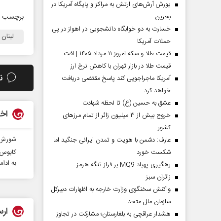
یورش آرش‌های ارتش به مراکز و پایگاه‌ آمریکا در
برچسب ه
بحرین
خسارت به دو خوابگاه دانشجویی در اهواز در پی
لبنان
حملات آمریکا
قیمت طلا و سکه امروز ۱۱ مرداد ۱۴۰۵ | افت
قیمت طلا در بازار تهران با کاهش نرخ ارز
ن
آمریکا ماجراجویی کند پاسخ مقتضی دریافت
خواهد کرد
عشق به حسین (ع) تا لحظه شهادت
اخب
خروج بیش از ۳ میلیون زائر از تمام مرز‌های
کشور
شورش د
عارف: دشمن با هویت و تمدن ایرانی جنگید اما
کابوس 
شکست خورد
به ادامه «Fog of war» ترجی
رهگیری پهپاد MQ9 بر فراز تنگه هرمز
‌زائران سبز
واکنش سخنگوی وزارت خارجه به اظهارات دبیرکل
سازمان ملل متحد
ارس
هشدار عراقچی به بلغارستان؛ مشارکت در تجاوز