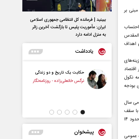
مبنی بر
ببینید | فرمانده کل انتظامی جمهوری اسلامی
احتساب
ایران­: مأموریت پلیس تا بازگشت آخرین زائر
به منزل ادامه دارد
بیت المقدس
یاهو در ۱۲ ماه فقط برای اهداف
یادداشت
نه‌های
 اقتصاد
ایت یک تاریخ و دو زندگی
چرایی عقب‌نشینی ترامپ؟
مه نکول
گس خانعلی‌زاده - روزنامه‌نگار
رسیده و کسری بودجه
دکتر یدالله جوانی - تحلیلگر مسائل سیاسی
ومی سال
در مقایسه با سقف
بودجه اولیه که سال گذشته به عنوان بخشی از بودجه ۲۰۲۳-۲۰۲۴ تعیین شده بود، حدود ۱۴
پیشخوان
ه عمومی