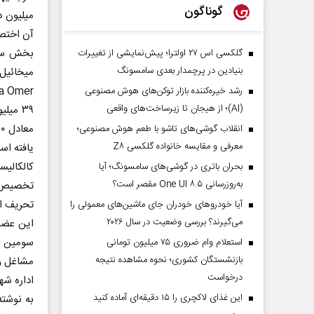
گوناگون
میلیون د
آن اختص
گلکسی اس ۲۷ اولترا؛ پیش‌نمایشی از تغییرات
بنیادین در پرچمدار بعدی سامسونگ
Ba Omer لاگ باعمور در مرون، دادگاه‌های دینی و شورای عالی خاخامی ا
رشد خیره‌کننده بازار توکن‌های هوش مصنوعی
(AI)؛ از هیجان تا زیرساخت‌های واقعی
انقلاب گوشی‌های تاشو‌ با طعم هوش مصنوعی؛
معرفی و مقایسه خانواده گلکسی Z۸
یافته اس
کالکالی
بحران باتری در گوشی‌های سامسونگ؛ آیا
به‌روزرسانی One UI ۸.۵ مقصر است؟
تخصیص بو
تحریف ا
آیا خودروهای خودران جای ماشین‌های معمولی را
می‌گیرند؟ بررسی وضعیت در سال ۲۰۲۶
این عضو 
سومین با
استعلام وام ضروری ۷۵ میلیون تومانی
بازنشستگان کشوری؛ نحوه مشاهده نتیجه
مشاغل و 
درخواست
اداره ش
این غذای لاکچری را ۱۵ دقیقه‌ای آماده کنید
به نوشته