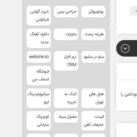
یوتوبروکرز
جراحی بینی
خرید گوشی
شیائومی
هزینه پست
بخورات
دانلود آهنگ
جدید
سئو در مشهد
نرم افزار
webone.co
CRM
فروشگاه
انتخاب من
هتل های
کمک به
میکروبلیدینگ
ودکشی را
تهران
خیریه
ابرو
قیمت
مفتول سیاه
کوچینگ
ضایعات آهن
سازمانی