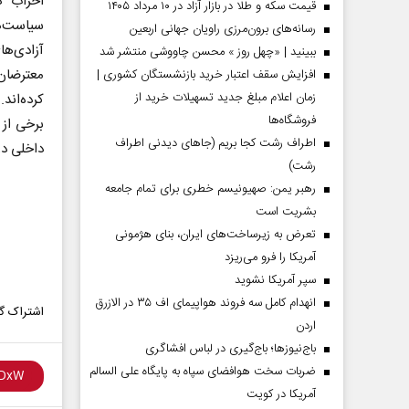
احزاب د
قیمت سکه و طلا در بازار آزاد در ۱۰ مرداد ۱۴۰۵
سیاست‌ها
رسانه‌های برون‌مرزی راویان جهانی اربعین
آزادی‌ها
ببینید | «چهل روز » محسن چاووشی منتشر شد
معترضان
افزایش سقف اعتبار خرید بازنشستگان کشوری |
زمان اعلام مبلغ جدید تسهیلات خرید از
کرده‌اند.
فروشگاه‌ها
برخی از
اطراف رشت کجا بریم (جاهای دیدنی اطراف
داخلی در
رشت)
رهبر یمن: صهیونیسم خطری برای تمام جامعه
بشریت است
تعرض به زیرساخت‌های ایران، بنای هژمونی
آمریکا را فرو می‌ریزد
سپر آمریکا نشوید
انهدام کامل سه فروند هواپیمای اف ۳۵ در الازرق
اشتراک گذ
اردن
باج‌نیوزها؛ باج‌گیری در لباس افشاگری
ضربات سخت هوافضای سپاه به پایگاه علی السالم
آمریکا در کویت