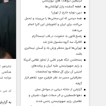
مرتبطین گروهک های تروریستی
قطعه گمشده پازل کهکشانی‌ها
دربی دوباره خارج از تهران!
همه مردمی که این سختی‌ها را می‌بینند و تحمل
می‌کنند، برای ایران و کشورشان این کاررا انجام
می‌دهند
پاسخ قانون به خشونت در قاب اینستاگرام
کالابرگ سه گروه مشمول شارژ شد
تهرانی‌ها امروز منتظر وزش باد و آسمان نیمه‌ابری
باشند
بسته‌شدن تنگه هرمز ناشی از تجاوز نظامی آمریکا
و رژیم صهیونیستی علیه ایران و پیامد‌های
نتانیاهو 
امنیتی آن برای کل منطقه بود/مختصات
هنگفتی از
جغرافیایی مسیر مد نظر طرفین، مورد تفاهم قرار
مواجه شد
گرفته
گزارشی از حادثه دریایی در سواحل عمان
کد خبر: ۱۴۸۳۶۳۰
دهها فلسطینی بر اثر حملات شهرک نشینان و
نظامیان رژیم صهیونیستی زخمی شدند
به گزار