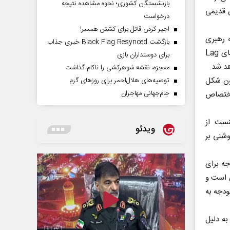
بازنشستگان کشوری؛ نحوه مشاهده نتیجه
ش قدیمی
درخواست
اجیر کردن قاتل برای کشتن همسر!
ینی به رهبری
بازگشت Black Flag Resynced خبری جذاب
میخائیل ملکیالی از حزب شاس است که به منظور حفاظت از مراکز زیارتگاه، جشن‌های Lag
برای دوستداران بازی
معجزه، نقشه شوهرکشی را ناکام گذاشت
هم برای حمایت از دادگاه‌های دینی و ۱.۵ میلیون شکل
توصیه‌های هلال‌احمر برای روز‌های گرم
جام‌جهانی مهاجران
 اختصاص
نست از
ویدئو
وشنی بر
جه برای
ش است و
ودجه به
به دلیل