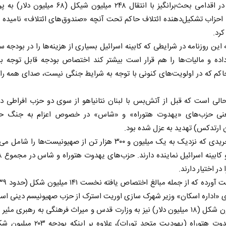
اسرائیل در اقدامی بحث‌برانگیز با انتقال ۲۴۸ میلیون شیکل (۶۸ 
 احزاب تشکیل‌دهنده ائتلاف حاکم تحت آنچه «صندوق‌های ائتلاف» نامیده 
رد.
ده و مالیات‌ها را هم قرار است بیشتر کند اختصاص بودجه قابل توجه به
اکم که در اولویت‌های کنونی با توجه به شرایط جنگی نیست، صدای همه را 
الی است که قبل از آتش‌بس با لبنان نتانیاهو از سوی دو حزب افراطی در
نی حزب‌های «یهدوت هتوراه» و «شاس» در خصوص اعزام به جنگ حر
 ارتدکس) تهدید به عزل شده بود.
جریان حریدی که نزدیک به یک میلیون و ۳۰۰ هزار تن از صهیونیست‌ها را ش
ر اختیار دارند.
ای «اداره اسکان» وزیر شهرک سازی اوریت استرک از حزب صهیونیسم دینی اس
۶۴ میلیون شکل (۱۸ میلیون دلار) نیز به وزارت قدس و میراث فرهنگی به رهبری مئی