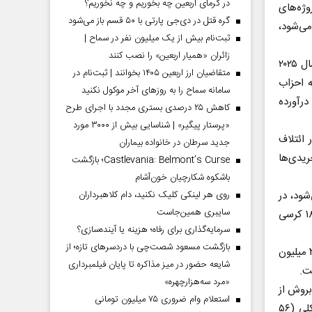
در گرمای اربعین چه بخوریم و چه نخوریم؟
میلیون دلار) به پروژه‌های
گره قتل در دی‌جی پارتی با ۵۰ قسم باز می‌شود
می‌شود،
ثبت‌نام بیش از یک میلیون نفر در سماح |
زائران «همیار اربعین» را نصب کنند
به نوشته این روزنامه در شرایطی که کابینه اسرائیل بسیاری از هزینه‌ها را در بودجه سال ۲۰۲۵
متقاضیان ارز اربعین ۱۴۰۵ بخوانند | ثبت‌نام در
 احزاب
سامانه سماح را به روز‌های آخر موکول نکنید
درآورده
کاهش ۲۵ درصدی بستری مجدد با اجرای طرح
«پرستار پیگیر» | شناسایی بیش از ۳۰۰۰ مورد
 ائتلاف
جدید سرطان در خانواده بیماران
یدی‌ها
Castlevania: Belmont’s Curse؛ بازگشت
باشکوه شکارچیان خون‌آشام
امل می‌شود، در
روی هر لینکی کلیک نکنید، دام کلاهبرداران
سایبری همین‌جاست
کنست و کابینه اسرائیل نماینده دارند. حزب‌های یهدوت هتوراه و شاس در مجموع ۱۸ کرسی
سرمایه‌گذاری برای رفاه؛ هزینه یا آینده‌سازی؟
بازگشت مسعود شصت‌چی با دردسر‌های تازه؛ از
کالکالیست آورده که از جمله مبالغ اختصاص یافته نخست ۱۴۱ میلیون شکل (حدود ۳۹ میلیون
شایعه حضور در میز مذاکره تا پایان فیلمبرداری
ت.
«مرد سه‌هزارچهره»
ر بروش از
استعلام وام ضروری ۷۵ میلیون تومانی
حزب یهدوت هتوراه (یهودیت متحد تورات)، علاوه بر اینکه بودجه ۲۰۳ میلیون شکلی (۵۶