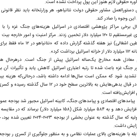
وره حقوقی لازم هنوز این پول پرداخت نشده است.
دستورالعمل مشاور حقوقی دولت نتانیاهو، هر وزارتخانه باید نظر قانونی 
این وجوه را صادر کند.
حال برخی مراکز پژوهشی اقتصادی در اسرائیل هزینه‌های جنگ غزه را با 
هزینه‌های غیرمستقیم تا ۱۲۰ میلیارد دلار تخمین زدند. مرکز امنیت و امور خارجه 
(در فلسطین اشغالی) نیز هفته گذشته گزارش داده که «نتان
ائیل برداشت کرد».
 معادل همه مخارج یک‌ساله اسرائیل پیش از جنگ است. درهرحال هزی
ر جنگ غزه باعث شده تا رتبه اعتباری اسرائیل کاهش یابد و تأثیرات آن بر
ر برابر
از باتلاق انرژی تا بن‌بست ترامپ
حک
تشدید شود که ممکن است سال‌ها ادامه داشته باشد، درحالی‌که هزینه بی
نر
اسرائیل در قبال بدهی‌هایش به بالاترین سطح خود در ۱۲ سال گذشته 
 افزایش‌یافته است.
اجتماعی
رضا سپهوند - سخنگوی کمیسیون انرژی مجلس
 پیامد‌های اقتصادی و پیامد‌های جنگ، کابینه اسرائیل مجبور شد بودجه عم
۲۰۲۴ را افزایش دهد و به ۵۸۴ میلیارد شکل (۱۵۸ میلیارد دلار) برساند که 
زایش داشت.
بله با هزینه‌های بالای عملیات نظامی و به منظور جلوگیری از کسری ر بودج