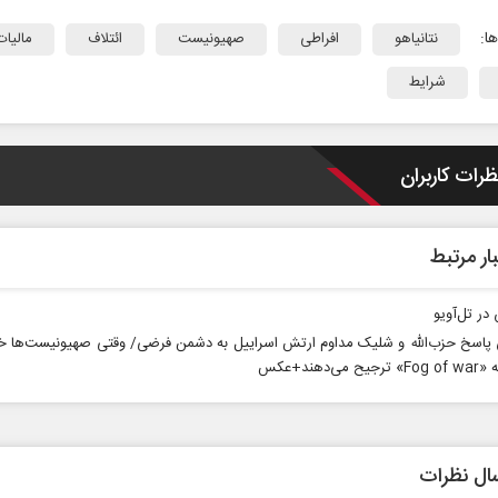
ا:
نتانیاهو
افراطی
صهیونیست
ائتلاف
مالیات
شرایط
ظرات کاربران
ار مرتبط
ر تل‌آویو
پاسخ حزب‌الله و شلیک مداوم ارتش اسراییل به دشمن فرضی/ وقتی صهیونیست‌ها خ
ح می‌دهند+عکس
ال نظرات