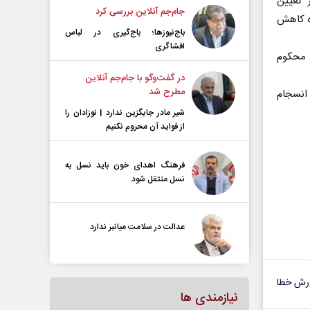
 تعیین
جام‌جم آنلاین بررسی کرد
ره کاهش
باج‌نیوزها؛ باج‌گیری در لباس
افشاگری
 محکوم
در گفت‌و‌گو با جام‌جم آنلاین
مطرح شد
انسجام
شیر مادر جایگزین ندارد | نوزادان را
از فواید آن محروم نکنیم
فرهنگ اهدای خون باید نسل به
نسل منتقل شود
عدالت در سلامت میانبر ندارد
رش خطا
نیازمندی ها