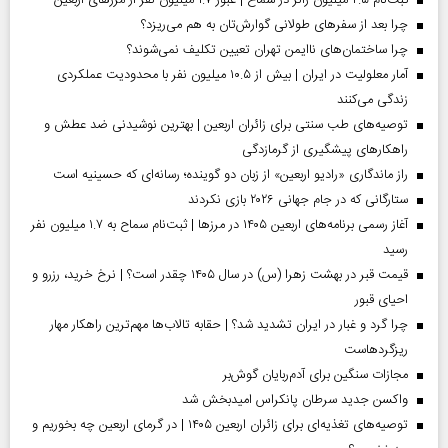
ثبت‌نام ۲.۵ میلیون زائر در سماح | عبور ۱.۷ میلیون نفر از مرز‌های اربعین
چرا بعد از سفرهای طولانی گوارش‌تان به هم می‌ریزد؟
چرا ساختمان‌های ناایمن تهران تعیین تکلیف نمی‌شوند؟
آمار معلولیت در ایران | بیش از ۱۰.۵ میلیون نفر با محدودیت عملکردی
زندگی می‌کنند
توصیه‌های طب سنتی برای زائران اربعین | بهترین نوشیدنی ضد عطش و
راهکارهای پیشگیری از گرمازدگی
راز ماندگاری «رادیو اربعین» از زبان دو گوینده؛ رسانه‌ای که حسینیه است
ستارگانی که در جام جهانی ۲۰۲۶ بازی نکردند
آغاز رسمی برنامه‌های اربعین ۱۴۰۵ در مرز‌ها | ثبت‌نام سماح به ۱.۷ میلیون نفر
رسید
قیمت قبر در بهشت زهرا (س) در سال ۱۴۰۵ چقدر است؟ | نرخ خرید، رزرو و
احیای قبور
چرا گرد و غبار در ایران تشدید شد؟ | حقابه تالاب‌ها مهم‌ترین راهکار مهار
ریزگردهاست
مجازات سنگین برای آدم‌ربایان گوش‌بر
واکسن جدید سرطان پانکراس امیدبخش شد
توصیه‌های تغذیه‌ای برای زائران اربعین ۱۴۰۵ | در گرمای اربعین چه بخوریم و