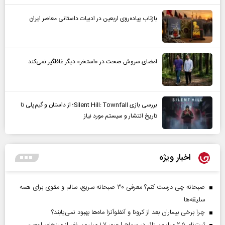
بازتاب پیاده‌روی اربعین در ادبیات داستانی معاصر ایران
امضای سروش صحت در «استخر» دیگر غافلگیر نمی‌کند
بررسی بازی Silent Hill: Townfall؛ از داستان و گیم‌پلی تا
تاریخ انتشار و سیستم مورد نیاز
اخبار ویژه
صبحانه چی درست کنم؟ معرفی ۳۰ صبحانه سریع، سالم و مقوی برای همه
سلیقه‌ها
چرا برخی بیماران بعد از کرونا و آنفلوآنزا ماه‌ها بهبود نمی‌یابند؟