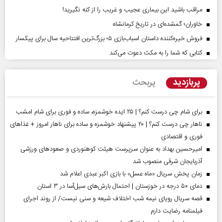
مراقب باشید این بیماری عجیب و غریب را از کنه نگیرید!
خاوران؛ گمشده‌ای در تاریخ کرمانشاه
فروش خیره‌کننده داستان اسباب‌بازی ۵؛ بزرگ‌ترین افتتاحیه سال برای پیکسار
کتابی که شما را به مکث دعوت می‌کند
پربازدید
پربحث
برای شام چی درست کنم؟ | ۲۵ ایده خوشمزه، ساده و فوری برای شام امشب
ناهار چی درست کنم؟ | ۲۰ پیشنهاد خوشمزه و ساده برای ناهار امروز + غذاهای
فوری و اقتصادی
امیرحسین بهداد به عنوان سرپرست هیئت کوهنوردی و صعودهای ورزشی
آذربایجان شرقی منصوب شد
زمان پخش سریال «ماه عسل» با بازی اکبر عبدی اعلام شد
دمای ۵۰ درجه در خوزستان | احتمال بارش‌های سیل‌آسا در ۳ استان
قصه سریال رویای نیمه شب اختلاف شیعه و سنی نیست/ از روند اجرای
فیلمنامه رضایت دارم