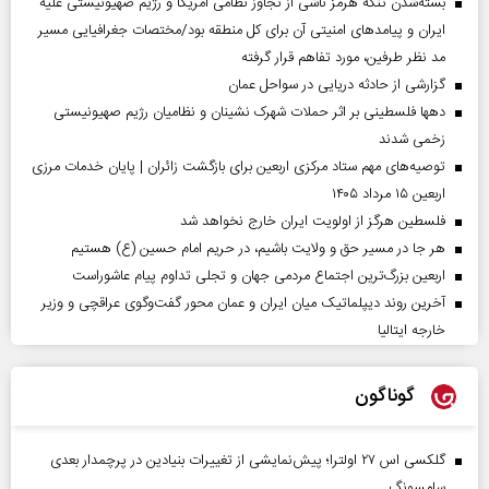
بسته‌شدن تنگه هرمز ناشی از تجاوز نظامی آمریکا و رژیم صهیونیستی علیه
ایران و پیامد‌های امنیتی آن برای کل منطقه بود/مختصات جغرافیایی مسیر
مد نظر طرفین، مورد تفاهم قرار گرفته
گزارشی از حادثه دریایی در سواحل عمان
دهها فلسطینی بر اثر حملات شهرک نشینان و نظامیان رژیم صهیونیستی
زخمی شدند
توصیه‌های مهم ستاد مرکزی اربعین برای بازگشت زائران | پایان خدمات مرزی
اربعین ۱۵ مرداد ۱۴۰۵
فلسطین هرگز از اولویت ایران خارج نخواهد شد
هر جا در مسیر حق و ولایت باشیم، در حریم امام حسین (ع) هستیم
اربعین بزرگ‌ترین اجتماع مردمی جهان و تجلی تداوم پیام عاشوراست
آخرین روند دیپلماتیک میان ایران و عمان محور گفت‌وگوی عراقچی و وزیر
خارجه ایتالیا
گوناگون
گلکسی اس ۲۷ اولترا؛ پیش‌نمایشی از تغییرات بنیادین در پرچمدار بعدی
سامسونگ