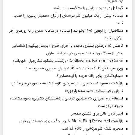
چه نخوریم؟
گره قتل در دی‌جی پارتی با ۵۰ قسم باز می‌شود
ثبت‌نام بیش از یک میلیون نفر در سماح | زائران «همیار اربعین» را نصب
کنند
متقاضیان ارز اربعین ۱۴۰۵ بخوانند | ثبت‌نام در سامانه سماح را به روز‌های آخر
موکول نکنید
کاهش ۲۵ درصدی بستری مجدد با اجرای طرح «پرستار پیگیر» | شناسایی
بیش از ۳۰۰۰ مورد جدید سرطان در خانواده بیماران
Castlevania: Belmont’s Curse؛ بازگشت باشکوه شکارچیان خون‌آشام
روی هر لینکی کلیک نکنید، دام کلاهبرداران سایبری همین‌جاست
سرمایه‌گذاری برای رفاه؛ هزینه یا آینده‌سازی؟
بازگشت مسعود شصت‌چی با دردسر‌های تازه؛ از شایعه حضور در میز مذاکره
تا پایان فیلمبرداری «مرد سه‌هزارچهره»
استعلام وام ضروری ۷۵ میلیون تومانی بازنشستگان کشوری؛ نحوه مشاهده
نتیجه درخواست
اجیر کردن قاتل برای کشتن همسر!
بازگشت Black Flag Resynced خبری جذاب برای دوستداران بازی
معجزه، نقشه شوهرکشی را ناکام گذاشت