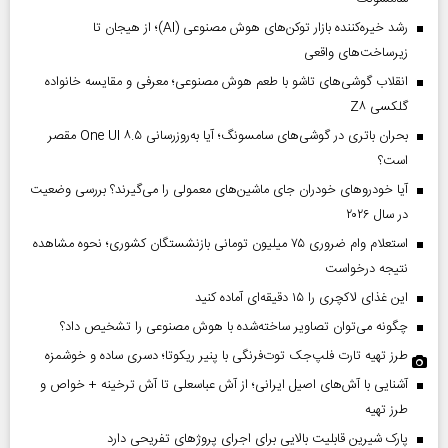
رشد خیره‌کننده بازار توکن‌های هوش مصنوعی (AI)؛ از هیجان تا
زیرساخت‌های واقعی
انقلاب گوشی‌های تاشو‌ با طعم هوش مصنوعی؛ معرفی و مقایسه خانواده
گلکسی Z۸
بحران باتری در گوشی‌های سامسونگ؛ آیا به‌روزرسانی One UI ۸.۵ مقصر
است؟
آیا خودروهای خودران جای ماشین‌های معمولی را می‌گیرند؟ بررسی وضعیت
در سال ۲۰۲۶
استعلام وام ضروری ۷۵ میلیون تومانی بازنشستگان کشوری؛ نحوه مشاهده
نتیجه درخواست
این غذای لاکچری را ۱۵ دقیقه‌ای آماده کنید
چگونه می‌توان تصاویر ساخته‌شده با هوش مصنوعی را تشخیص داد؟
طرز تهیه تارت فلپ‌جک توت‌فرنگی با پنیر ریکوتا؛ دسری ساده و خوشمزه
آشنایی با آش‌های اصیل ایرانی؛ از آش عباسعلی تا آش ترخینه + خواص و
طرز تهیه
پارک شیرین قابلیت‌ بالایی برای اجرای پروژهای تفریحی دارد