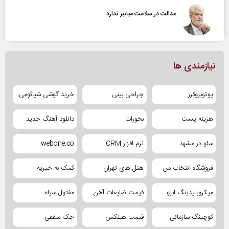
عدالت در سلامت میانبر ندارد
نیازمندی ها
یوتوبروکرز
جراحی بینی
خرید گوشی شیائومی
هزینه پست
بخورات
دانلود آهنگ جدید
سئو در مشهد
نرم افزار CRM
webone.co
فروشگاه انتخاب من
هتل های تهران
کمک به خیریه
میکروبلیدینگ ابرو
قیمت ضایعات آهن
مفتول سیاه
کوچینگ سازمانی
قیمت هبلکس
جک سقفی