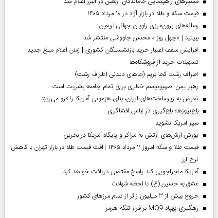
مسیر‌های راهپیمایی جاماندگان اربعین در البرز اعلام شد
قیمت سکه و طلا در بازار آزاد در ۱۰ مرداد ۱۴۰۵
رسانه‌های برون‌مرزی راویان جهانی اربعین
ببینید | «چهل روز » محسن چاووشی منتشر شد
افزایش سقف اعتبار خرید بازنشستگان کشوری | زمان اعلام مبلغ جدید
تسهیلات خرید از فروشگاه‌ها
اطراف رشت کجا بریم (جاهای دیدنی اطراف رشت)
رهبر یمن: صهیونیسم خطری برای تمام جامعه بشریت است
تعرض به زیرساخت‌های ایران، بنای هژمونی آمریکا را فرو می‌ریزد
باج‌نیوزها؛ باج‌گیری در لباس افشاگری
سپر آمریکا نشوید
یورش آرش‌های ارتش به مراکز و پایگاه‌ آمریکا در بحرین
قیمت طلا و سکه امروز ۱۱ مرداد ۱۴۰۵ | افت قیمت طلا در بازار تهران با کاهش
نرخ ارز
آمریکا ماجراجویی کند پاسخ مقتضی دریافت خواهد کرد
عشق به حسین (ع) تا لحظه شهادت
خروج بیش از ۳ میلیون زائر از تمام مرز‌های کشور
رهگیری پهپاد MQ9 بر فراز تنگه هرمز