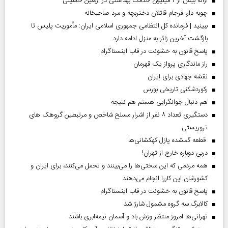
ارائه بیش از ۲ میلیون خدمت بهداشتی در اربعین حسینی
چوبه دار، فرجام قاتلان دختربچه و مرد صاحبخانه
ببینید | فرمانده کل انتظامی جمهوری اسلامی ایران­: مأموریت پلیس تا
بازگشت آخرین زائر به منزل ادامه دارد
پاسخ قانون به خشونت در قاب اینستاگرام
راز ماندگاری پرواز یک قهرمان
نقشه جهادی برای ایران
رکوردشکنی تاریخی بورس
هم دنبال جوانگرایی هستم هم نتیجه
دستگیری تعداد ۸ نفر از اشرار مسلح شاخص و مرتبطین گروهک های
تروریستی
قطعه گمشده پازل کهکشانی‌ها
دربی دوباره خارج از تهران!
همه مردمی که این سختی‌ها را می‌بینند و تحمل می‌کنند، برای ایران و
کشورشان این کاررا انجام می‌دهند
پاسخ قانون به خشونت در قاب اینستاگرام
کالابرگ سه گروه مشمول شارژ شد
تهرانی‌ها امروز منتظر وزش باد و آسمان نیمه‌ابری باشند