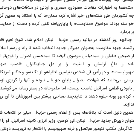
مشخصا به اظهارات مقامات سعودی، مصری و اردنی در ملاقات‌های دوجانبه 
جه کشورمان طی هفته‌های اخیر اشاره کرد؛ همان‌جا که با استناد به همین گزا
 خواسته بودند موضوع «مقاومت» را پایان‌یافته تلقی کرده و دست از حمایت
 بردارد.
‌، چنانچه روز گذشته در بیانیه رسمی حزب‌ا... لبنان اعلام شد، شیخ نعیم قا
زشمند جبهه مقاومت به‌عنوان دبیرکل جدید انتخاب شده تا راه و رسم اسل
 صبحی طفیلی و سیدعباس موسوی گرفته تا سیدحسن نصرا... را قوی‌تر از
داده و داغ آرامش و امنیت را بر دل جنایتکاران غاصب صهیو
صهیونیست‌ها و در رأس آن شخص بنیامین نتانیاهو از یک ‌سو و حکام آمریکا
درستی می‌دانند که شهادت نصرا... پایان حزب‌ا... نبوده و آنها را گریزی ا
نابودی قطعی اسرائیل غاصب نیست، اما مذبوحانه در بستر رسانه می‌کوشن
ه کرده ووارونه جلوه دهند تا شایدچند صباحی بیشتر بین امروزشان تا آن رو
ندازند.
 همین دلیل است که بلافاصله پس از اعلام رسمی حزب‌ا... مبنی بر انتخاب ش
نوان دبیرکل جدید حزب‌ا... لبنان،الی کوهن، وزیر انرژی کابینه اسرائیل، او را 
؛ شاگردان مکتب تئودور هرتصل و فرقه صهیونیسم با افتخار به تروریسم دولتی 