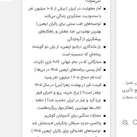
نمی‌شوند؟
آمار معلولیت در ایران | بیش از ۱۰.۵ میلیون نفر
با محدودیت عملکردی زندگی می‌کنند
توصیه‌های طب سنتی برای زائران اربعین |
بهترین نوشیدنی ضد عطش و راهکارهای
پیشگیری از گرمازدگی
راز ماندگاری «رادیو اربعین» از زبان دو گوینده؛
رسانه‌ای که حسینیه است
ستارگانی که در جام جهانی ۲۰۲۶ بازی نکردند
آغاز رسمی برنامه‌های اربعین ۱۴۰۵ در مرز‌ها |
ثبت‌نام سماح به ۱.۷ میلیون نفر رسید
 نصرا...
قیمت قبر در بهشت زهرا (س) در سال ۱۴۰۵
چ تأثیری
چقدر است؟ | نرخ خرید، رزرو و احیای قبور
دت حملات
چرا گرد و غبار در ایران تشدید شد؟ | حقابه
تالاب‌ها مهم‌ترین راهکار مهار ریزگردهاست
مجازات سنگین برای آدم‌ربایان گوش‌بر
واکسن جدید سرطان پانکراس امیدبخش شد
توصیه‌های تغذیه‌ای برای زائران اربعین ۱۴۰۵ |