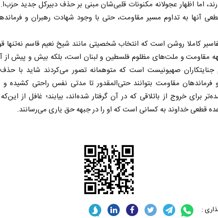
رند، اما اظهار عجولانه مکنونات قلبی‌شان مبنی بر حذف دبیرکل جدید حزب‌ا..
قطعی آنها به تداوم مسیر مقاومت، حتی با وجود شهادت رهبران و فرمانده
فاسیر کاملا روشن است که انتخاب شخصیتی مانند شیخ نعیم قاسم نه‌تنها ق
هه مقاومت و ملت‌های مظلوم فلسطین و لبنان است، بلکه بیش و پیش از آ
جنایتکاران صهیونیست است که متوهمانه تصور می‌کردند شاید با حذف 
و فرماندهان مقاومت بتوانند حتی‌المقدور تا مدتی نفس راحتی کشیده و ر
‌تر برای خروج از باتلاقی که در آن گرفتار شده‌اند، بیابند؛ غافل از این‌ک
ادامه جنگ برای آمریکا یعنی
خبرنگار، محور پوی
ده قطعی خداوند به کسانی است که او را در جبهه حق یاری می‌رسانند.
شکست مفتضحانه
رسانه
ر محمد باقر خرمشاد - استاد دانشگاه
دکتر مراد عنادی - کارشناس ارشد 
اری :