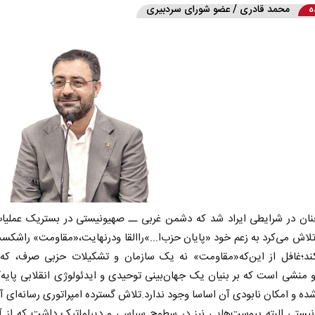
ه
محمد قادری / عضو شورای سردبیری
ان در شرایطی ایراد شد که دشمن غربی ــ صهیونیستی در بستریک عملیات
لاش می‌کرد به زعم خود «پایان حزب‌ا...»راالقا ودرنهایت،«مقاومت» راشکس
ند؛غافل از این‌که«مقاومت» نه یک سازمان و تشکیلات حزبی صرف، که ب
 منشی است که بر بنیان یک جهان‌بینی توحیدی و ایدئولوژی انقلابی پایه‌
شده و امکان نابودی آن اساسا وجود ندارد.تلاش گسترده امپراتوری رسانه‌ای آ
نیستی البته پیوست‌هایی نیز در سطوح سیاسی و دیپلماتیک داشت که از آ