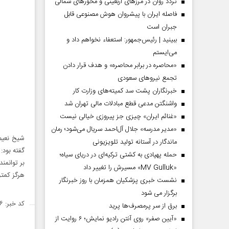
تردد روان در مرزهای اربعینی و محورهای شمالی
فاصله ایران با پیشرو‌ان هوش مصنوعی قابل
جبران است
ببینید | رئیس‌جمهور: استعفاء نخواهم داد و
می‌ایستم
«محاصره در برابر محاصره» و هدف قرار دادن
تجمع نیروهای سعودی
خبرنگاران پشت سد کمیته‌های وزارت کار
واشنگتن مدعی قطع مبادلات مالی تهران شد
«غنائم ایران» چیزی جز پیروزی خیالی نیست
«مدیر مدرسه» جلال آل‌احمد سریال می‌شود؛ رمان
شیخ نعیم 
ماندگار در آستانه تولید تلویزیونی
گفته بود:
حمله پهپادی به کشتی ترکیه‌ای در دریای سیاه؛
بر توانمن
«MV Gulluk» مسیرش را تغییر داد
هرگز کمتر
نشست خبری پزشکیان همزمان با روز خبرنگار
برگزار می شود
کد خبر: ۱۴۷۹۳۷۶
برق از سر پرمصرف‌ها پرید
«آیین صفر» روی آنتن رادیو نمایش؛ ۶ روایت از