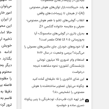
بنیادین در پرچمدار بعدی سامسونگ
می‌توان 
رشد خیره‌کننده بازار توکن‌های هوش مصنوعی
امور خار
(AI)؛ از هیجان تا زیرساخت‌های واقعی
از ایران
انقلاب گوشی‌های تاشو‌ با طعم هوش مصنوعی؛
این محور
معرفی و مقایسه خانواده گلکسی Z۸
حالا اما
بحران باتری در گوشی‌های سامسونگ؛ آیا
ذخیره ار
به‌روزرسانی One UI ۸.۵ مقصر است؟
خویش از
آیا خودروهای خودران جای ماشین‌های معمولی را
ادامه 
می‌گیرند؟ بررسی وضعیت در سال ۲۰۲۶
بگذارد. 
استعلام وام ضروری ۷۵ میلیون تومانی
دیگر به‌
بازنشستگان کشوری؛ نحوه مشاهده نتیجه
محتوم و 
درخواست
را مقلوب
این غذای لاکچری را ۱۵ دقیقه‌ای آماده کنید
فاصله بی
چگونه می‌توان تصاویر ساخته‌شده با هوش
دقیقا به
مصنوعی را تشخیص داد؟
قاسم به‌ع
طرز تهیه تارت فلپ‌جک توت‌فرنگی با پنیر ریکوتا؛
ترور کرد
دسری ساده و خوشمزه