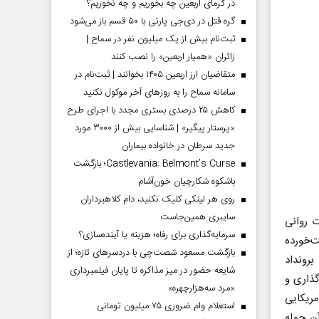
در گرمای اربعین چه بخوریم و چه نخوریم؟
گره قتل در دی‌جی پارتی با ۵۰ قسم باز می‌شود
ثبت‌نام بیش از یک میلیون نفر در سماح |
زائران «همیار اربعین» را نصب کنند
متقاضیان ارز اربعین ۱۴۰۵ بخوانند | ثبت‌نام در
سامانه سماح را به روز‌های آخر موکول نکنید
کاهش ۲۵ درصدی بستری مجدد با اجرای طرح
«پرستار پیگیر» | شناسایی بیش از ۳۰۰۰ مورد
جدید سرطان در خانواده بیماران
Castlevania: Belmont’s Curse؛ بازگشت
باشکوه شکارچیان خون‌آشام
روی هر لینکی کلیک نکنید، دام کلاهبرداران
سایبری همین‌جاست
 روانی
سرمایه‌گذاری برای رفاه؛ هزینه یا آینده‌سازی؟
ت‌خورده
بازگشت مسعود شصت‌چی با دردسر‌های تازه؛ از
رونداد
شایعه حضور در میز مذاکره تا پایان فیلمبرداری
گذاری و
«مرد سه‌هزارچهره»
مریکایی
استعلام وام ضروری ۷۵ میلیون تومانی
ن جمله