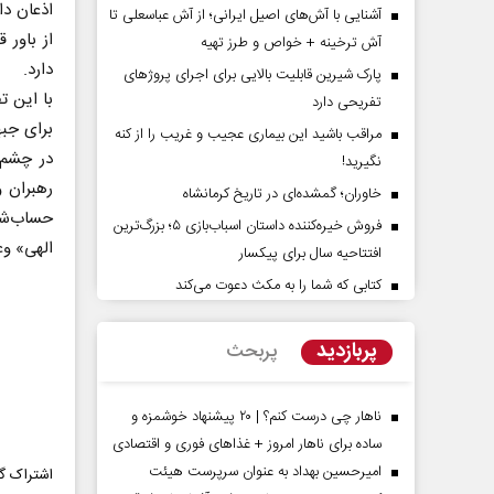
اذعان دا
آشنایی با آش‌های اصیل ایرانی؛ از آش عباسعلی تا
از باور 
آش ترخینه + خواص و طرز تهیه
دارد.
پارک شیرین قابلیت‌ بالایی برای اجرای پروژهای
با این ت
تفریحی دارد
برای جب
مراقب باشید این بیماری عجیب و غریب را از کنه
در چشم 
نگیرید!
رهبران 
خاوران؛ گمشده‌ای در تاریخ کرمانشاه
حساب‌شده
فروش خیره‌کننده داستان اسباب‌بازی ۵؛ بزرگ‌ترین
 آرامش‌ بخش
روز روایتگران حقیقت
الهی» وع
افتتاحیه سال برای پیکسار
کتابی که شما را به مکث دعوت می‌کند
دکتر حسین قرایی - مدیر کل روابط عمومی
دکت
رسانه ملی
پربازدید
پربحث
ناهار چی درست کنم؟ | ۲۰ پیشنهاد خوشمزه و
ساده برای ناهار امروز + غذاهای فوری و اقتصادی
امیرحسین بهداد به عنوان سرپرست هیئت
اشتراک گذ