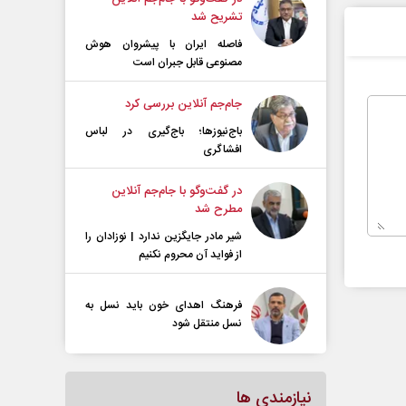
تشریح شد
فاصله ایران با پیشرو‌ان هوش
مصنوعی قابل جبران است
جام‌جم آنلاین بررسی کرد
باج‌نیوزها؛ باج‌گیری در لباس
افشاگری
در گفت‌و‌گو با جام‌جم آنلاین
مطرح شد
شیر مادر جایگزین ندارد | نوزادان را
از فواید آن محروم نکنیم
فرهنگ اهدای خون باید نسل به
نسل منتقل شود
نیازمندی ها