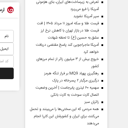
تعرض به زیرساخت‌های ایران، بنای هژمونی
ارس
آمریکا را فرو می‌ریزد
سپر آمریکا نشوید
قیمت طلا و سکه امروز ۱۱ مرداد ۱۴۰۵ | افت
قیمت طلا در بازار تهران با کاهش نرخ ارز
عشق به حسین (ع) تا لحظه شهادت
آمریکا ماجراجویی کند پاسخ مقتضی دریافت
خواهد کرد
خروج بیش از ۳ میلیون زائر از تمام مرز‌های
کشور
رهگیری پهپاد MQ9 بر فراز تنگه هرمز
درگیری مرگبار ۲ پسرخاله در پارک
سهمیه ۶۰ لیتری پابرجاست | آخرین وضعیت
اتصال کارت سوخت به کارت بانکی
‌زائران سبز
همه مردمی که این سختی‌ها را می‌بینند و تحمل
می‌کنند، برای ایران و کشورشان این کاررا انجام
می‌دهند