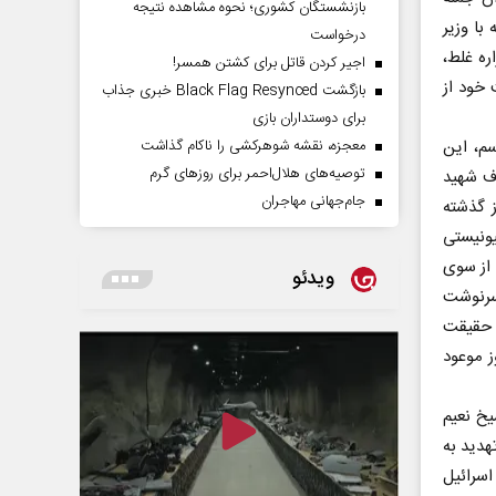
بازنشستگان کشوری؛ نحوه مشاهده نتیجه
با وزیر
درخواست
ره غلط،
اجیر کردن قاتل برای کشتن همسر!
 خود از
بازگشت Black Flag Resynced خبری جذاب
برای دوستداران بازی
سم، این
معجزه، نقشه شوهرکشی را ناکام گذاشت
توصیه‌های هلال‌احمر برای روز‌های گرم
اف شهید
جام‌جهانی مهاجران
 گذشته
نیستی
 از سوی
ویدئو
زسرنوشت
د حقیقت
ز موعود
یخ نعیم
تهدید به
اسرائیل