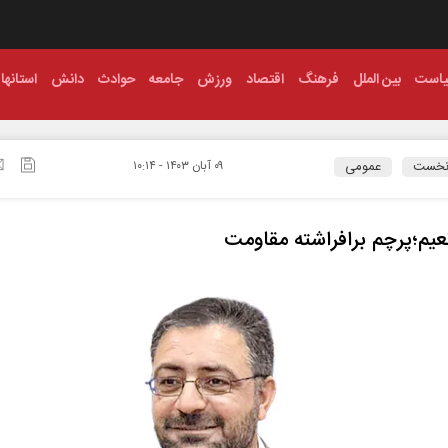
است
بین الملل
فرهنگ
اقتصاد
ورزش
جامعه
حوادث
دانش
استانها
نخست
عمومی
۰۹ آبان ۱۴۰۳ - ۱۰:۱۴
یم؛پرچم برافراشته‌ مقاومت