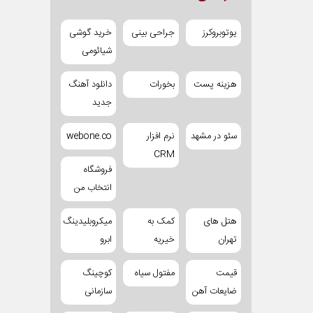
یوتوبروکرز
جراحی بینی
خرید گوشی
شیائومی
هزینه پست
بخورات
دانلود آهنگ
جدید
سئو در مشهد
نرم افزار
webone.co
CRM
فروشگاه
انتخاب من
هتل های
کمک به
میکروبلیدینگ
تهران
خیریه
ابرو
قیمت
مفتول سیاه
کوچینگ
ضایعات آهن
سازمانی