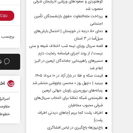
کوهنوردی و صعودهای ورزشی آذربایجان شرقی
منصوب شد
پرداخت مابه‌التفاوت حقوق بازنشستگان تأمین
اجتماعی
دمای ۵۰ درجه در خوزستان | احتمال بارش‌های
برچسب ه
سیل‌آسا در ۳ استان
قصه سریال رویای نیمه شب اختلاف شیعه و سنی
نیست/ از روند اجرای فیلمنامه رضایت دارم
ن
مسیر‌های راهپیمایی جاماندگان اربعین در البرز
اعلام شد
قیمت سکه و طلا در بازار آزاد در ۱۰ مرداد ۱۴۰۵
 مردادماه
صفحات نخست‌روزنامه‌ها‌ی‌چهارشنبه‌۷‌مردادماه
صفحات 
اخب
ببینید | «چهل روز » محسن چاووشی منتشر شد
رسانه‌های برون‌مرزی راویان جهانی اربعین
نظرسنجی شبکه تماشا برای انتخاب سریال‌های
اسرائی
شرقی محبوب مخاطبان
مقاومت
اطراف رشت کجا بریم (جاهای دیدنی اطراف
خطوط ق
رشت)
باج‌نیوزها؛ باج‌گیری در لباس افشاگری