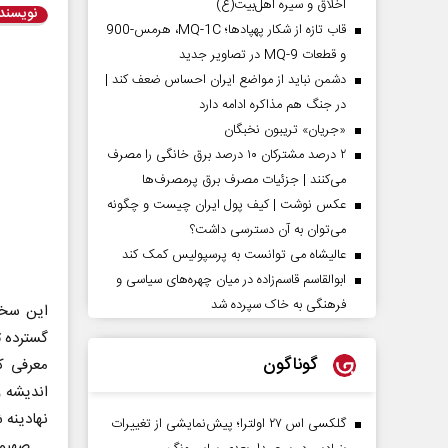
اخلاق و سیره اهل‌بیت(ع)
نویسند
قاب تازه از شکار پهپادها؛ MQ-1C، هرمس-900
و قطعات MQ-9 در تصاویر جدید
دشمن نباید از مواضع ایران احساس ضعف کند |
در جنگ هم مذاکره ادامه دارد
«جریان» تریبون نخبگان
۲ درصد مشترکان ۱۰ درصد برق خانگی را مصرف
می‌کنند | جزئیات مصرف برق پرمصرف‌ها
عکس نوشت | کیف پول ایران چیست و چگونه
می‌توان به آن دسترسی داشت؟
عالیشاه می توانست به پرسپولیس کمک کند
ابوالقاسم قاسم‌زاده در میان چهره‌های سیاسی و
فرهنگی به خاک سپرده شد
این سخن
گسترده ت
گوناگون
معرفی ک
اندیشه و
نهادینه 
گلکسی اس ۲۷ اولترا؛ پیش‌نمایشی از تغییرات
ــ صهیو