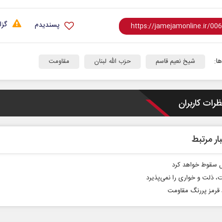
گزا
پسندیدم
ا:
شیخ نعیم قاسم
حزب الله لبنان
مقاومت
ظرات کاربران
نخست روزنامه ها‌ی‌سه‌شنبه ۶ مردادماه
صفحات نخست روزنامه ها‌ی یکشنبه ۴ مردادم
ار مرتبط
ل سقوط خواهد کرد
، ذلت و خواری را نمی‌پذیرد
رمز پررنگ مقاومت