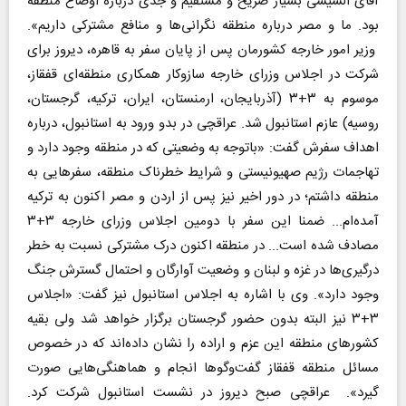
آقای السیسی بسیار صریح و مستقیم و جدی درباره اوضاع منطقه
بود. ما و مصر درباره منطقه نگرانی‌ها و منافع مشترکی داریم».
وزیر امور خارجه کشورمان پس از پایان سفر به قاهره، دیروز برای
شرکت در اجلاس وزرای خارجه سازوکار همکاری منطقه‌ای قفقاز،
موسوم به ۳+۳ (آذربایجان، ارمنستان، ایران، ترکیه، گرجستان،
روسیه) عازم استانبول شد. عراقچی در بدو ورود به استانبول، درباره
اهداف سفرش گفت: «باتوجه به وضعیتی که در منطقه وجود دارد و
تهاجمات رژیم‌ صهیونیستی و شرایط خطرناک منطقه، سفرهایی به
منطقه داشتم؛ در دور اخیر نیز پس از اردن و مصر اکنون به ترکیه
آمده‌ام... ضمنا این سفر با دومین اجلاس وزرای خارجه ۳+۳
مصادف شده است... در منطقه اکنون درک مشترکی نسبت به خطر
درگیری‌ها در غزه و لبنان و وضعیت آوارگان و احتمال گسترش جنگ
وجود دارد». وی با اشاره به اجلاس استانبول نیز گفت: «اجلاس
۳+۳ نیز البته بدون حضور گرجستان برگزار خواهد شد ولی بقیه
کشورهای منطقه این عزم و اراده را نشان داده‌اند که در خصوص
مسائل منطقه قفقاز گفت‌وگوها انجام و هماهنگی‌هایی صورت
گیرد». عراقچی صبح دیروز در نشست استانبول شرکت کرد.