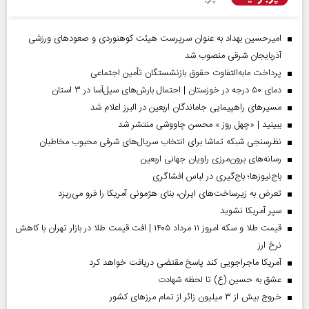
امیرحسین بهداد به عنوان سرپرست هیئت کوهنوردی و صعودهای ورزشی
آذربایجان شرقی منصوب شد
پرداخت مابه‌التفاوت حقوق بازنشستگان تأمین اجتماعی
دمای ۵۰ درجه در خوزستان | احتمال بارش‌های سیل‌آسا در ۳ استان
مسیر‌های راهپیمایی جاماندگان اربعین در البرز اعلام شد
ببینید | «چهل روز » محسن چاووشی منتشر شد
نظرسنجی شبکه تماشا برای انتخاب سریال‌های شرقی محبوب مخاطبان
رسانه‌های برون‌مرزی راویان جهانی اربعین
باج‌نیوزها؛ باج‌گیری در لباس افشاگری
تعرض به زیرساخت‌های ایران، بنای هژمونی آمریکا را فرو می‌ریزد
سپر آمریکا نشوید
قیمت طلا و سکه امروز ۱۱ مرداد ۱۴۰۵ | افت قیمت طلا در بازار تهران با کاهش
نرخ ارز
آمریکا ماجراجویی کند پاسخ مقتضی دریافت خواهد کرد
عشق به حسین (ع) تا لحظه شهادت
خروج بیش از ۳ میلیون زائر از تمام مرز‌های کشور