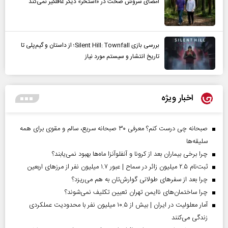
امضای سروش صحت در «استخر» دیگر غافلگیر نمی‌کند
بررسی بازی Silent Hill: Townfall؛ از داستان و گیم‌پلی تا
تاریخ انتشار و سیستم مورد نیاز
اخبار ویژه
صبحانه چی درست کنم؟ معرفی ۳۰ صبحانه سریع، سالم و مقوی برای همه
سلیقه‌ها
چرا برخی بیماران بعد از کرونا و آنفلوآنزا ماه‌ها بهبود نمی‌یابند؟
ثبت‌نام ۲.۵ میلیون زائر در سماح | عبور ۱.۷ میلیون نفر از مرز‌های اربعین
چرا بعد از سفرهای طولانی گوارش‌تان به هم می‌ریزد؟
چرا ساختمان‌های ناایمن تهران تعیین تکلیف نمی‌شوند؟
آمار معلولیت در ایران | بیش از ۱۰.۵ میلیون نفر با محدودیت عملکردی
زندگی می‌کنند