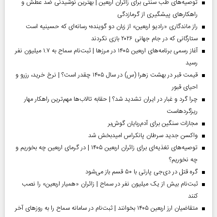
توصیه‌های طب سنتی برای زائران اربعین | بهترین نوشیدنی ضد عطش و
راهکارهای پیشگیری از گرمازدگی
راز ماندگاری «رادیو اربعین» از زبان دو گوینده؛ رسانه‌ای که حسینیه است
ستارگانی که در جام جهانی ۲۰۲۶ بازی نکردند
آغاز رسمی برنامه‌های اربعین ۱۴۰۵ در مرز‌ها | ثبت‌نام سماح به ۱.۷ میلیون نفر
رسید
قیمت قبر در بهشت زهرا (س) در سال ۱۴۰۵ چقدر است؟ | نرخ خرید، رزرو و
احیای قبور
چرا گرد و غبار در ایران تشدید شد؟ | حقابه تالاب‌ها مهم‌ترین راهکار مهار
ریزگردهاست
مجازات سنگین برای آدم‌ربایان گوش‌بر
واکسن جدید سرطان پانکراس امیدبخش شد
توصیه‌های تغذیه‌ای برای زائران اربعین ۱۴۰۵ | در گرمای اربعین چه بخوریم و
چه نخوریم؟
گره قتل در دی‌جی پارتی با ۵۰ قسم باز می‌شود
ثبت‌نام بیش از یک میلیون نفر در سماح | زائران «همیار اربعین» را نصب
کنند
متقاضیان ارز اربعین ۱۴۰۵ بخوانند | ثبت‌نام در سامانه سماح را به روز‌های آخر