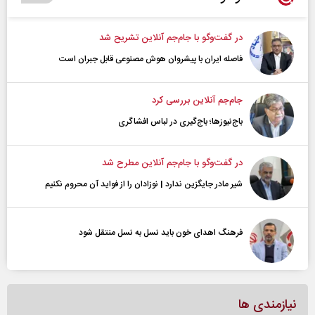
در گفت‌و‌گو با جام‌جم آنلاین تشریح شد
فاصله ایران با پیشرو‌ان هوش مصنوعی قابل جبران است
جام‌جم آنلاین بررسی کرد
باج‌نیوزها؛ باج‌گیری در لباس افشاگری
در گفت‌و‌گو با جام‌جم آنلاین مطرح شد
شیر مادر جایگزین ندارد | نوزادان را از فواید آن محروم نکنیم
فرهنگ اهدای خون باید نسل به نسل منتقل شود
نیازمندی ها