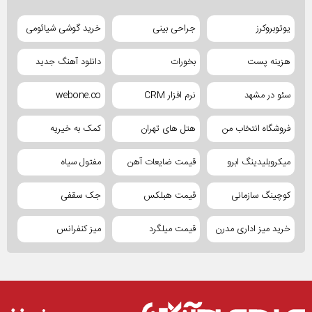
یوتوبروکرز
جراحی بینی
خرید گوشی شیائومی
هزینه پست
بخورات
دانلود آهنگ جدید
سئو در مشهد
نرم افزار CRM
webone.co
فروشگاه انتخاب من
هتل های تهران
کمک به خیریه
میکروبلیدینگ ابرو
قیمت ضایعات آهن
مفتول سیاه
کوچینگ سازمانی
قیمت هبلکس
جک سقفی
خرید میز اداری مدرن
قیمت میلگرد
میز کنفرانس