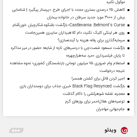
موکول نکنید
کاهش ۲۵ درصدی بستری مجدد با اجرای طرح «پرستار پیگیر» | شناسایی
بیش از ۳۰۰۰ مورد جدید سرطان در خانواده بیماران
Castlevania: Belmont’s Curse؛ بازگشت باشکوه شکارچیان خون‌آشام
روی هر لینکی کلیک نکنید، دام کلاهبرداران سایبری همین‌جاست
سرمایه‌گذاری برای رفاه؛ هزینه یا آینده‌سازی؟
بازگشت مسعود شصت‌چی با دردسر‌های تازه؛ از شایعه حضور در میز مذاکره
تا پایان فیلمبرداری «مرد سه‌هزارچهره»
استعلام وام ضروری ۷۵ میلیون تومانی بازنشستگان کشوری؛ نحوه مشاهده
نتیجه درخواست
اجیر کردن قاتل برای کشتن همسر!
بازگشت Black Flag Resynced خبری جذاب برای دوستداران بازی
معجزه، نقشه شوهرکشی را ناکام گذاشت
توصیه‌های هلال‌احمر برای روز‌های گرم
جام‌جهانی مهاجران
ویدئو