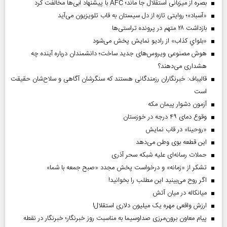
بصره از میزبانی استقلال جا ماند؛ AFC با پیشنهاد آبی‌ها مخالفت کرد
«آسباد»؛ روایتی تازه از دل سیستان به قاب تلویزیون می‌آید
بازداشت ۲۸ متهم در پرونده تراستی‌ها
«بلواي کذاب» از رادیو نمایش پخش می‌شود
هوش مصنوعی ویروس‌های جدید ساخت؛ دانشمندان درباره آینده چه
هشداری می‌دهند؟
قالیباف: خبرنگاران رزمندگانی هستند که سنگرشان آگاهی و سلاح‌شان حقیقت
است
آزمون دشوار پیمان مکه
وقوع دمای ۴۹ درجه در خوزستان
«روحینا» در قاب نمایش
این قطعه بوی وطن می‌دهد
حملات رسانه‌ای علیه شبکه سحر آذری
تشکر از «زمانه» و درخواست پخش مجدد «صبح جمعه با شما»
اگر روح می‌بینید این مطلب را بخوانید!
میانکاله در میان آتش
ارزش واقعی مهره یک میلیون دلاری استقلال!
پیام معاون برون‌مرزی صداوسیما به مناسبت روز خبرنگار؛ خبرنگار در نقطه