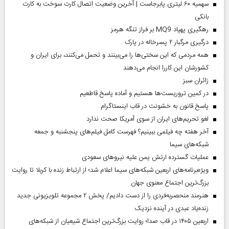
سهمیه ۶۰ لیتری پابرجاست | آخرین وضعیت اتصال کارت سوخت به کارت
بانکی
رهگیری پهپاد MQ9 بر فراز تنگه هرمز
درگیری مرگبار ۲ پسرخاله در پارک
همه مردمی که این سختی‌ها را می‌بینند و تحمل می‌کنند، برای ایران و
کشورشان این کاررا انجام می‌دهند
‌زائران سبز
در کمین تروریست‌ها هستیم و آماده پاسخ قاطعیم
پاسخ قانون به خشونت در قاب اینستاگرام
لغو تحریم‌های ایران از سوی آمریکا صحت ندارد
آخر هفته چه فیلمی ببینیم؟ فهرست کامل فیلم‌های پنجشنبه و جمعه
شبکه‌های سیما
عملیات گسترده ارتش یمن علیه نیروهای سعودی
ویژه‌برنامه‌های اربعین شبکه‌های سیما اعلام شد؛ از ارتباط زنده با کربلا تا روایت
بزرگ‌ترین اجتماع معنوی جهان
هنرمند منحصر‌به‌فردی را از دست دادیم/ پخش ۲ مجموعه تلویزیونی جدید
زنده‌یاد عبدی در آینده نزدیک
اربعین ۱۴۰۵ در قاب صدا؛ روایت بزرگ‌ترین اجتماع شیعیان از شبکه‌های