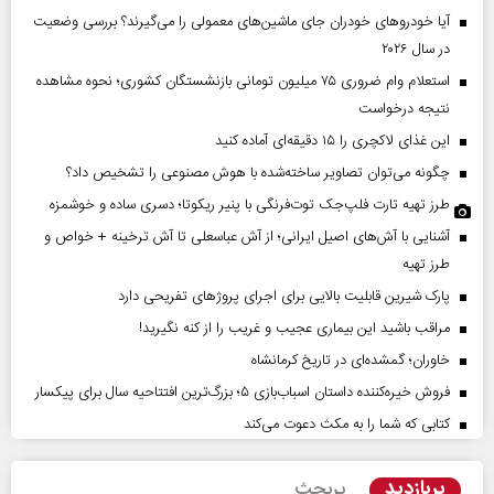
آیا خودروهای خودران جای ماشین‌های معمولی را می‌گیرند؟ بررسی وضعیت
در سال ۲۰۲۶
استعلام وام ضروری ۷۵ میلیون تومانی بازنشستگان کشوری؛ نحوه مشاهده
نتیجه درخواست
این غذای لاکچری را ۱۵ دقیقه‌ای آماده کنید
چگونه می‌توان تصاویر ساخته‌شده با هوش مصنوعی را تشخیص داد؟
طرز تهیه تارت فلپ‌جک توت‌فرنگی با پنیر ریکوتا؛ دسری ساده و خوشمزه
آشنایی با آش‌های اصیل ایرانی؛ از آش عباسعلی تا آش ترخینه + خواص و
طرز تهیه
پارک شیرین قابلیت‌ بالایی برای اجرای پروژهای تفریحی دارد
مراقب باشید این بیماری عجیب و غریب را از کنه نگیرید!
خاوران؛ گمشده‌ای در تاریخ کرمانشاه
فروش خیره‌کننده داستان اسباب‌بازی ۵؛ بزرگ‌ترین افتتاحیه سال برای پیکسار
کتابی که شما را به مکث دعوت می‌کند
پربازدید
پربحث