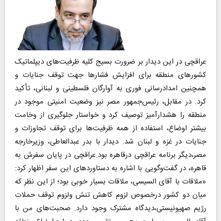
عراقچی در این دیدار بر ضرورت بسیج کلیه ظرفیت‌های دیپلماتیک
کشورهای منطقه برای افزایش فشارها جهت توقف جنایات و
همچنین امدادرسانی فوری به آوارگان فلسطینی و لبنانی، تأکید
کرد. در مقابل، رئیس‌جمهور مصر نیز وضعیت امنیتی موجود در
منطقه را هشدارآمیز توصیف کرد و خواستار جلوگیری از وخامت
بیشتر اوضاع، استفاده از همه ظرفیت‌ها برای توقف تجاوزات و
جنایات در غزه و لبنان شد. دیدار با بدر عبدالعاطی، وزیرخارجه
مصر،دیگر برنامه عراقچی درقاهره بود.عراقچی در پایان سفرش به
قاهره، در گفت‌وگویی با اشاره به دستاوردهای این سفر اظهار کرد:
«ملاقات با آقای السیسی، ملاقات بسیار خوبی بود‌؛ از این نظر که
میان دو کشور در‌خصوص لزوم کاهش تنش ولزوم توقف حملات
رژیم صهیونیستی،دیدگاه مشترک وجود دارد. صحبت‌های من با