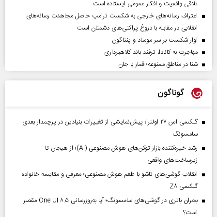
تلاقی واقعیت و افکار عمومی ایستاده است
اعتراف رسانه‌های خارجی به شکست ترامپ حاصل مجاهدت رسانه‌های
انقلابی در مقابله با دروغ پراکنی‌های دشمنان است
آوار شکست بر سر موساد و پنتاگون
مهاجرت به کانادا، ترفند باند کلاهبرداری
شنا در مناطق ممنوعه؛ قمار با جان
گوناگون
گلکسی اس ۲۷ اولترا؛ پیش‌نمایشی از تغییرات بنیادین در پرچمدار بعدی
سامسونگ
رشد خیره‌کننده بازار توکن‌های هوش مصنوعی (AI)؛ از هیجان تا
زیرساخت‌های واقعی
انقلاب گوشی‌های تاشو‌ با طعم هوش مصنوعی؛ معرفی و مقایسه خانواده
گلکسی Z۸
بحران باتری در گوشی‌های سامسونگ؛ آیا به‌روزرسانی One UI ۸.۵ مقصر
است؟