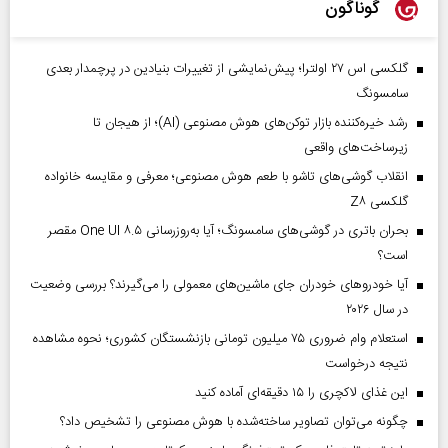
گوناگون
گلکسی اس ۲۷ اولترا؛ پیش‌نمایشی از تغییرات بنیادین در پرچمدار بعدی
سامسونگ
رشد خیره‌کننده بازار توکن‌های هوش مصنوعی (AI)؛ از هیجان تا
زیرساخت‌های واقعی
انقلاب گوشی‌های تاشو‌ با طعم هوش مصنوعی؛ معرفی و مقایسه خانواده
گلکسی Z۸
بحران باتری در گوشی‌های سامسونگ؛ آیا به‌روزرسانی One UI ۸.۵ مقصر
است؟
آیا خودروهای خودران جای ماشین‌های معمولی را می‌گیرند؟ بررسی وضعیت
در سال ۲۰۲۶
استعلام وام ضروری ۷۵ میلیون تومانی بازنشستگان کشوری؛ نحوه مشاهده
نتیجه درخواست
این غذای لاکچری را ۱۵ دقیقه‌ای آماده کنید
چگونه می‌توان تصاویر ساخته‌شده با هوش مصنوعی را تشخیص داد؟