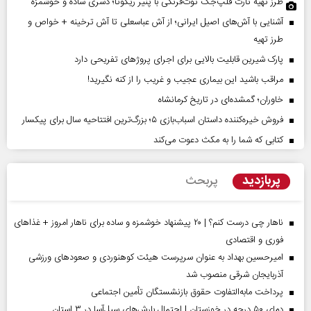
طرز تهیه تارت فلپ‌جک توت‌فرنگی با پنیر ریکوتا؛ دسری ساده و خوشمزه
آشنایی با آش‌های اصیل ایرانی؛ از آش عباسعلی تا آش ترخینه + خواص و
طرز تهیه
پارک شیرین قابلیت‌ بالایی برای اجرای پروژهای تفریحی دارد
مراقب باشید این بیماری عجیب و غریب را از کنه نگیرید!
خاوران؛ گمشده‌ای در تاریخ کرمانشاه
فروش خیره‌کننده داستان اسباب‌بازی ۵؛ بزرگ‌ترین افتتاحیه سال برای پیکسار
کتابی که شما را به مکث دعوت می‌کند
پربازدید
پربحث
ناهار چی درست کنم؟ | ۲۰ پیشنهاد خوشمزه و ساده برای ناهار امروز + غذاهای
فوری و اقتصادی
امیرحسین بهداد به عنوان سرپرست هیئت کوهنوردی و صعودهای ورزشی
آذربایجان شرقی منصوب شد
پرداخت مابه‌التفاوت حقوق بازنشستگان تأمین اجتماعی
دمای ۵۰ درجه در خوزستان | احتمال بارش‌های سیل‌آسا در ۳ استان