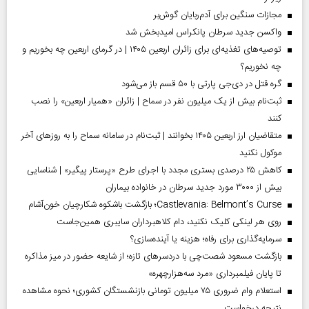
مجازات سنگین برای آدم‌ربایان گوش‌بر
واکسن جدید سرطان پانکراس امیدبخش شد
توصیه‌های تغذیه‌ای برای زائران اربعین ۱۴۰۵ | در گرمای اربعین چه بخوریم و
چه نخوریم؟
گره قتل در دی‌جی پارتی با ۵۰ قسم باز می‌شود
ثبت‌نام بیش از یک میلیون نفر در سماح | زائران «همیار اربعین» را نصب
کنند
متقاضیان ارز اربعین ۱۴۰۵ بخوانند | ثبت‌نام در سامانه سماح را به روز‌های آخر
موکول نکنید
کاهش ۲۵ درصدی بستری مجدد با اجرای طرح «پرستار پیگیر» | شناسایی
بیش از ۳۰۰۰ مورد جدید سرطان در خانواده بیماران
Castlevania: Belmont’s Curse؛ بازگشت باشکوه شکارچیان خون‌آشام
روی هر لینکی کلیک نکنید، دام کلاهبرداران سایبری همین‌جاست
سرمایه‌گذاری برای رفاه؛ هزینه یا آینده‌سازی؟
بازگشت مسعود شصت‌چی با دردسر‌های تازه؛ از شایعه حضور در میز مذاکره
تا پایان فیلمبرداری «مرد سه‌هزارچهره»
استعلام وام ضروری ۷۵ میلیون تومانی بازنشستگان کشوری؛ نحوه مشاهده
نتیجه درخواست