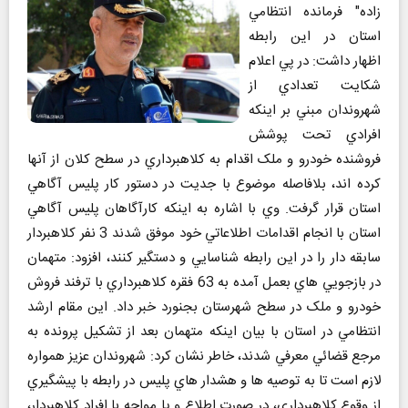
زاده" فرمانده انتظامي
استان در این رابطه
اظهار داشت: در پي اعلام
شکايت تعدادي از
شهروندان مبني بر اينکه
افرادي تحت پوشش
فروشنده خودرو و ملک اقدام به کلاهبرداري در سطح کلان از آنها
کرده اند، بلافاصله موضوع با جديت در دستور کار پليس آگاهي
استان قرار گرفت. وي با اشاره به اينکه کارآگاهان پليس آگاهي
استان با انجام اقدامات اطلاعاتي خود موفق شدند 3 نفر کلاهبردار
سابقه دار را در اين رابطه شناسايي و دستگير کنند، افزود: متهمان
در بازجويي هاي بعمل آمده به 63 فقره کلاهبرداري با ترفند فروش
خودرو و ملک در سطح شهرستان بجنورد خبر داد. اين مقام ارشد
انتظامي در استان با بيان اينکه متهمان بعد از تشکيل پرونده به
مرجع قضائي معرفي شدند، خاطر نشان کرد: شهروندان عزيز همواره
لازم است تا به توصيه ها و هشدار هاي پليس در رابطه با پيشگيري
از وقوع کلاهبرداري، در صورت اطلاع و يا مواجه با افراد کلاهبردار،