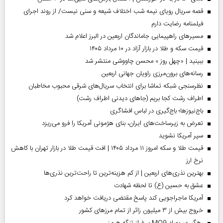
قصه سریال رویای نیمه شب اختلاف شیعه و سنی نیست/ از روند اجرای
فیلمنامه رضایت دارم
مسیر‌های راهپیمایی جاماندگان اربعین در البرز اعلام شد
قیمت سکه و طلا در بازار آزاد در ۱۰ مرداد ۱۴۰۵
ببینید | «چهل روز » محسن چاووشی منتشر شد
رسانه‌های برون‌مرزی راویان جهانی اربعین
نظرسنجی شبکه تماشا برای انتخاب سریال‌های شرقی محبوب مخاطبان
اطراف رشت کجا بریم (جاهای دیدنی اطراف رشت)
باج‌نیوزها؛ باج‌گیری در لباس افشاگری
تعرض به زیرساخت‌های ایران، بنای هژمونی آمریکا را فرو می‌ریزد
سپر آمریکا نشوید
قیمت طلا و سکه امروز ۱۱ مرداد ۱۴۰۵ | افت قیمت طلا در بازار تهران با کاهش
نرخ ارز
بهترین نذری‌های اربعین | از کم هزینه‌ترین تا راحت‌ترین نذری‌ها
عشق به حسین (ع) تا لحظه شهادت
آمریکا ماجراجویی کند پاسخ مقتضی دریافت خواهد کرد
خروج بیش از ۳ میلیون زائر از تمام مرز‌های کشور
رهگیری پهپاد MQ9 بر فراز تنگه هرمز