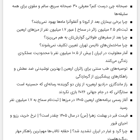
صبحانه چی درست کنم؟ معرفی ۳۰ صبحانه سریع، سالم و مقوی برای همه
سلیقه‌ها
چرا برخی بیماران بعد از کرونا و آنفلوآنزا ماه‌ها بهبود نمی‌یابند؟
ثبت‌نام ۲.۵ میلیون زائر در سماح | عبور ۱.۷ میلیون نفر از مرز‌های اربعین
چرا بعد از سفرهای طولانی گوارش‌تان به هم می‌ریزد؟
چرا ساختمان‌های ناایمن تهران تعیین تکلیف نمی‌شوند؟
آمار معلولیت در ایران | بیش از ۱۰.۵ میلیون نفر با محدودیت عملکردی
زندگی می‌کنند
توصیه‌های طب سنتی برای زائران اربعین | بهترین نوشیدنی ضد عطش و
راهکارهای پیشگیری از گرمازدگی
راز ماندگاری «رادیو اربعین» از زبان دو گوینده؛ رسانه‌ای که حسینیه است
ستارگانی که در جام جهانی ۲۰۲۶ بازی نکردند
آغاز رسمی برنامه‌های اربعین ۱۴۰۵ در مرز‌ها | ثبت‌نام سماح به ۱.۷ میلیون نفر
رسید
قیمت قبر در بهشت زهرا (س) در سال ۱۴۰۵ چقدر است؟ | نرخ خرید، رزرو و
احیای قبور
چرا گرد و غبار در ایران تشدید شد؟ | حقابه تالاب‌ها مهم‌ترین راهکار مهار
ریزگردهاست