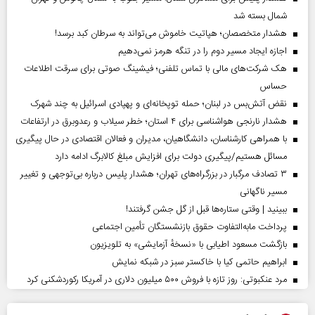
شمال بسته شد
هشدار متخصصان؛ هپاتیت خاموش می‌تواند به سرطان کبد برسد!
اجازه ایجاد مسیر دوم را در تنگه هرمز نمی‌دهیم
هک شرکت‌های مالی با تماس تلفنی؛ فیشینگ صوتی برای سرقت اطلاعات
حساس
نقض آتش‌بس در لبنان؛ حمله توپخانه‌ای و پهپادی اسرائیل به چند شهرک
هشدار نارنجی هواشناسی برای ۴ استان؛ خطر سیلاب و رعدوبرق در ارتفاعات
با همراهی کارشناسان، دانشگاهیان، مدیران و فعالان اقتصادی در حال پیگیری
مسائل هستیم/پیگیری دولت برای افزایش مبلغ کالابرگ ادامه دارد
۳ تصادف مرگبار در بزرگراه‌های تهران؛ هشدار پلیس درباره بی‌توجهی و تغییر
مسیر ناگهانی
ببینید | وقتی ستاره‌ها قبل از گل جشن گرفتند!
پرداخت مابه‌التفاوت حقوق بازنشستگان تأمین اجتماعی
بازگشت مسعود اطیابی با «نسخهٔ آزمایشی» به تلویزیون
ابراهیم حاتمی کیا با خاکستر سبز در شبکه نمایش
مرد عنکبوتی: روز تازه با فروش ۵۰۰ میلیون دلاری در آمریکا رکوردشکنی کرد