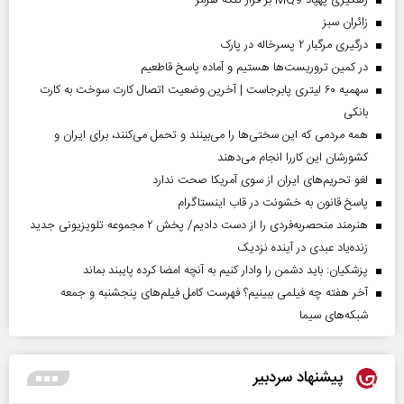
‌زائران سبز
درگیری مرگبار ۲ پسرخاله در پارک
در کمین تروریست‌ها هستیم و آماده پاسخ قاطعیم
سهمیه ۶۰ لیتری پابرجاست | آخرین وضعیت اتصال کارت سوخت به کارت
بانکی
همه مردمی که این سختی‌ها را می‌بینند و تحمل می‌کنند، برای ایران و
کشورشان این کاررا انجام می‌دهند
لغو تحریم‌های ایران از سوی آمریکا صحت ندارد
پاسخ قانون به خشونت در قاب اینستاگرام
هنرمند منحصر‌به‌فردی را از دست دادیم/ پخش ۲ مجموعه تلویزیونی جدید
زنده‌یاد عبدی در آینده نزدیک
پزشکیان: باید دشمن را وادار کنیم به آنچه امضا کرده پایبند بماند
آخر هفته چه فیلمی ببینیم؟ فهرست کامل فیلم‌های پنجشنبه و جمعه
شبکه‌های سیما
پیشنهاد سردبیر