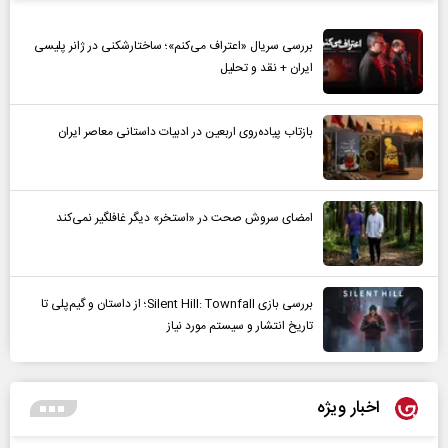
بررسی سریال «اعتراف می‌کنم»؛ ساختارشکنی در ژانر پلیسی
ایران + نقد و تحلیل
بازتاب پیاده‌روی اربعین در ادبیات داستانی معاصر ایران
امضای سروش صحت در «استخر» دیگر غافلگیر نمی‌کند
بررسی بازی Silent Hill: Townfall؛ از داستان و گیم‌پلی تا
تاریخ انتشار و سیستم مورد نیاز
اخبار ویژه