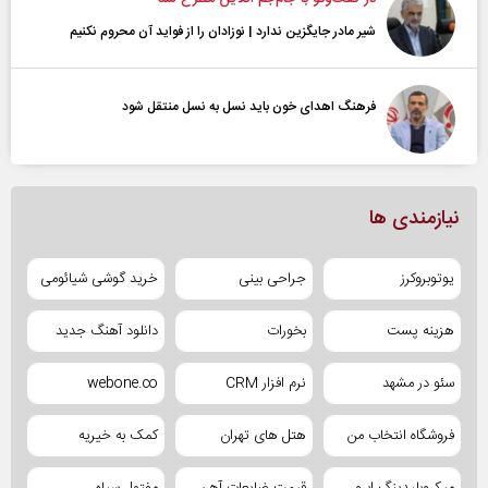
شیر مادر جایگزین ندارد | نوزادان را از فواید آن محروم نکنیم
فرهنگ اهدای خون باید نسل به نسل منتقل شود
نیازمندی ها
یوتوبروکرز
جراحی بینی
خرید گوشی شیائومی
هزینه پست
بخورات
دانلود آهنگ جدید
سئو در مشهد
نرم افزار CRM
webone.co
فروشگاه انتخاب من
هتل های تهران
کمک به خیریه
میکروبلیدینگ ابرو
قیمت ضایعات آهن
مفتول سیاه