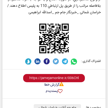
بلافاصله مراتب را از طريق پل ارتباطي 110 به پلیس اطلاع دهند./
خراسان شمالی _خبرنگار جام جم _اسدالله ابراهیمی
اشتراک گذاری :
گزارش خطا
پسندیدم
برچسب ها:
جام جم آنلاین خراسان شمالی