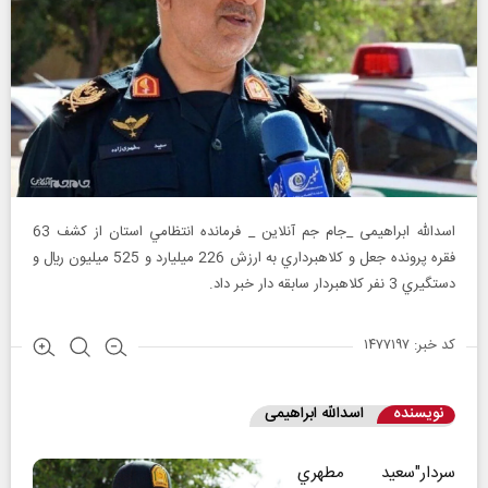
اسدالله ابراهیمی _جام جم آنلاین _ فرمانده انتظامي استان از کشف 63
فقره پرونده جعل و کلاهبرداري به ارزش 226 ميليارد و 525 ميليون ريال و
دستگيري 3 نفر کلاهبردار سابقه دار خبر داد.
کد خبر: ۱۴۷۷۱۹۷
نویسنده
اسدالله ابراهیمی
سردار"سعيد مطهري