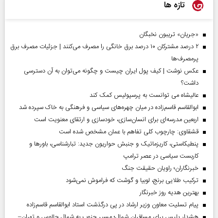
تازه ها
«جریان» تریبون نخبگان
۲ درصد مشترکان ۱۰ درصد برق خانگی را مصرف می‌کنند | جزئیات مصرف برق
پرمصرف‌ها
عکس نوشت | کیف پول ایران چیست و چگونه می‌توان به آن دسترسی
داشت؟
عالیشاه می توانست به پرسپولیس کمک کند
ابوالقاسم قاسم‌زاده در میان چهره‌های سیاسی و فرهنگی به خاک سپرده شد
اربعین مدرسه‌ای برای انسان‌سازی، خودسازی و ارتقای معنویت است
قشقاوی: چارچوب کلی تفاهم با عمان مشخص شده است
پنطیکاستی، کاریزماتیک و جنبش حواریون جدید: تبارشناسی، باور‌ها و
کاربست سیاسی در عصر ترامپ
خبرنگاران؛ راویان حقیقت جنگ
ترکیب طلایی برنج، لوبیا و گوشت که فراموش نمی‌شود
بهترین هدیه روز خبرنگار
پیام تسلیت معاون وزیر ارشاد در پی درگذشت استاد ابوالقاسم قاسم‌زاده
هشدار پلیس برای مسافران شمال؛ مسیر جنوب به شمال چالوس و تهران–