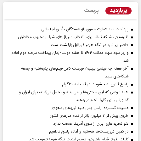
پربازدید
پربحث
پرداخت مابه‌التفاوت حقوق بازنشستگان تأمین اجتماعی
نظرسنجی شبکه تماشا برای انتخاب سریال‌های شرقی محبوب مخاطبان
«نظم ایرانی» در تنگه هرمز غیرقابل بازگشت است
واریز سود سهام عدالت ۱۴۰۴ تا هفته دولت؛ زمان پرداخت مرحله دوم اعلام
شد
آخر هفته چه فیلمی ببینیم؟ فهرست کامل فیلم‌های پنجشنبه و جمعه
شبکه‌های سیما
پاسخ قانون به خشونت در قاب اینستاگرام
همه مردمی که این سختی‌ها را می‌بینند و تحمل می‌کنند، برای ایران و
کشورشان این کاررا انجام می‌دهند
عملیات گسترده ارتش یمن علیه نیروهای سعودی
خروج بیش از ۳ میلیون زائر از تمام مرز‌های کشور
لغو تحریم‌های ایران از سوی آمریکا صحت ندارد
در کمین تروریست‌ها هستیم و آماده پاسخ قاطعیم
کلیات طرح اقدام راهبردی تامین امنیت تنگه هرمز تصویب شد