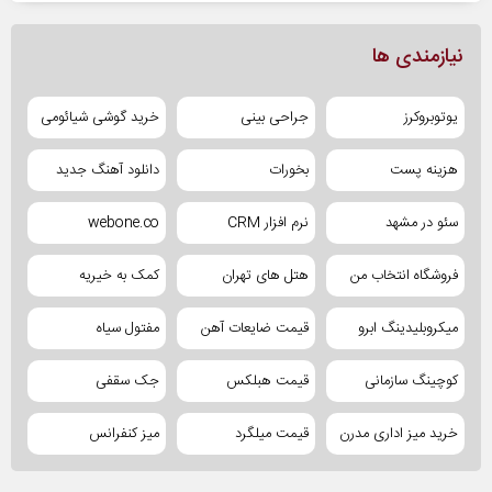
نیازمندی ها
یوتوبروکرز
جراحی بینی
خرید گوشی شیائومی
هزینه پست
بخورات
دانلود آهنگ جدید
سئو در مشهد
نرم افزار CRM
webone.co
فروشگاه انتخاب من
هتل های تهران
کمک به خیریه
میکروبلیدینگ ابرو
قیمت ضایعات آهن
مفتول سیاه
کوچینگ سازمانی
قیمت هبلکس
جک سقفی
خرید میز اداری مدرن
قیمت میلگرد
میز کنفرانس