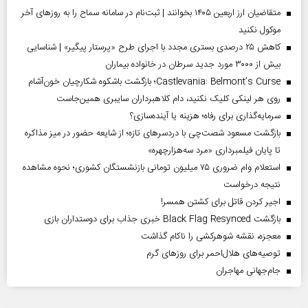
متقاضیان ارز اربعین ۱۴۰۵ بخوانند | ثبت‌نام در سامانه سماح را به روز‌های آخر
موکول نکنید
کاهش ۲۵ درصدی بستری مجدد با اجرای طرح «پرستار پیگیر» | شناسایی
بیش از ۳۰۰۰ مورد جدید سرطان در خانواده بیماران
Castlevania: Belmont’s Curse؛ بازگشت باشکوه شکارچیان خون‌آشام
روی هر لینکی کلیک نکنید، دام کلاهبرداران سایبری همین‌جاست
سرمایه‌گذاری برای رفاه؛ هزینه یا آینده‌سازی؟
بازگشت مسعود شصت‌چی با دردسر‌های تازه؛ از شایعه حضور در میز مذاکره
تا پایان فیلمبرداری «مرد سه‌هزارچهره»
استعلام وام ضروری ۷۵ میلیون تومانی بازنشستگان کشوری؛ نحوه مشاهده
نتیجه درخواست
اجیر کردن قاتل برای کشتن همسر!
بازگشت Black Flag Resynced خبری جذاب برای دوستداران بازی
معجزه، نقشه شوهرکشی را ناکام گذاشت
توصیه‌های هلال‌احمر برای روز‌های گرم
جام‌جهانی مهاجران