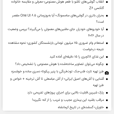
انقلاب گوشی‌های تاشو‌ با طعم هوش مصنوعی؛ معرفی و مقایسه خانواده
گلکسی Z۸
بحران باتری در گوشی‌های سامسونگ؛ آیا به‌روزرسانی One UI ۸.۵ مقصر
است؟
آیا خودروهای خودران جای ماشین‌های معمولی را می‌گیرند؟ بررسی وضعیت
در سال ۲۰۲۶
استعلام وام ضروری ۷۵ میلیون تومانی بازنشستگان کشوری؛ نحوه مشاهده
نتیجه درخواست
این غذای لاکچری را ۱۵ دقیقه‌ای آماده کنید
چگونه می‌توان تصاویر ساخته‌شده با هوش مصنوعی را تشخیص داد؟
طرز تهیه تارت فلپ‌جک توت‌فرنگی با پنیر ریکوتا؛ دسری ساده و خوشمزه
آشنایی با آش‌های اصیل ایرانی؛ از آش عباسعلی تا آش ترخینه + خواص و
طرز تهیه
پارک شیرین قابلیت‌ بالایی برای اجرای پروژهای تفریحی دارد
مراقب باشید این بیماری عجیب و غریب را از کنه نگیرید!
خاوران؛ گمشده‌ای در تاریخ کرمانشاه