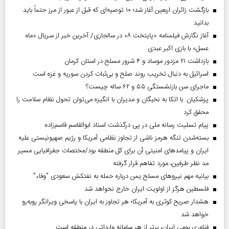
بازگشت زائران اربعین آغاز شد؛ ۱۰ توصیه‌ای که قبل از عبور از مرز حتماً باید
بدانید
آغاز نگارش فیلمنامه «پایتخت ۸» در سالجاری/ آخرین خبر از سریال «ماه
عسل» با بازی اکبر عبدی
بازداشت ۲۱ مزدور موساد و ۴ شرور مسلح در استان کرمان
اسرائیل به دنبال تخریب روند صلح و بی‌ثبات کردن سوریه و غزه است
ماجرای سن بازنشستگی ۵۵ و ۶۲ ساله چیست؟
پزشکیان: با اتکا به نخبگان و مدیران با انگیزه می‌توان تحول نظام سلامت را
محقق کرد
پیام تسلیت رسانه ملی در پی درگذشت استاد ابوالقاسم قاسم‌زاده
بسته‌شدن تنگه هرمز ناشی از تجاوز نظامی آمریکا و رژیم صهیونیستی علیه
ایران و پیامد‌های امنیتی آن برای کل منطقه بود/مختصات جغرافیایی مسیر
مد نظر طرفین، مورد تفاهم قرار گرفته
بیانیه مهم نیروهای مسلح یمن درباره حمله به نفتکش سعودی "وفاء"
فلسطین هرگز از اولویت ایران خارج نخواهد شد
هشدار صریح کوثری به آمریکا؛ هر تجاوز به ایران با پاسخی ویرانگر روبه‌رو
خواهد شد
فناوری بومی ایران، برتر از هر سامانه وارداتی در منطقه است