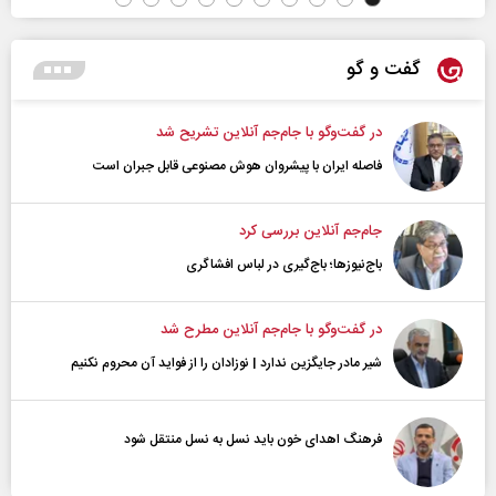
گفت و گو
در گفت‌و‌گو با جام‌جم آنلاین تشریح شد
فاصله ایران با پیشرو‌ان هوش مصنوعی قابل جبران است
جام‌جم آنلاین بررسی کرد
باج‌نیوزها؛ باج‌گیری در لباس افشاگری
در گفت‌و‌گو با جام‌جم آنلاین مطرح شد
شیر مادر جایگزین ندارد | نوزادان را از فواید آن محروم نکنیم
فرهنگ اهدای خون باید نسل به نسل منتقل شود