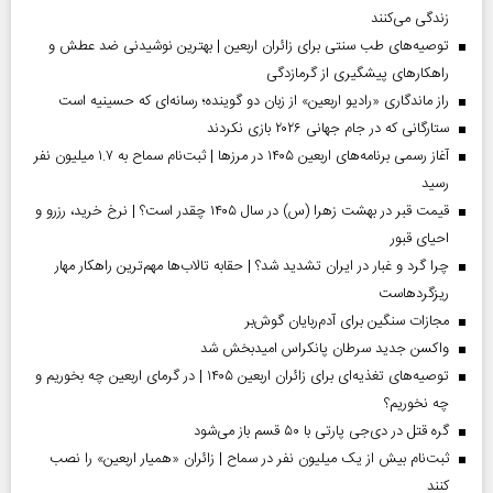
زندگی می‌کنند
توصیه‌های طب سنتی برای زائران اربعین | بهترین نوشیدنی ضد عطش و
راهکارهای پیشگیری از گرمازدگی
راز ماندگاری «رادیو اربعین» از زبان دو گوینده؛ رسانه‌ای که حسینیه است
ستارگانی که در جام جهانی ۲۰۲۶ بازی نکردند
آغاز رسمی برنامه‌های اربعین ۱۴۰۵ در مرز‌ها | ثبت‌نام سماح به ۱.۷ میلیون نفر
رسید
قیمت قبر در بهشت زهرا (س) در سال ۱۴۰۵ چقدر است؟ | نرخ خرید، رزرو و
احیای قبور
چرا گرد و غبار در ایران تشدید شد؟ | حقابه تالاب‌ها مهم‌ترین راهکار مهار
ریزگردهاست
مجازات سنگین برای آدم‌ربایان گوش‌بر
واکسن جدید سرطان پانکراس امیدبخش شد
توصیه‌های تغذیه‌ای برای زائران اربعین ۱۴۰۵ | در گرمای اربعین چه بخوریم و
چه نخوریم؟
گره قتل در دی‌جی پارتی با ۵۰ قسم باز می‌شود
ثبت‌نام بیش از یک میلیون نفر در سماح | زائران «همیار اربعین» را نصب
کنند