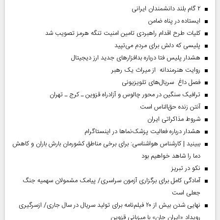
۲ گام بلند دانشمندان ایرانی
ایستاده در پناه ضامن
کلیات طرح اقدام راهبردی تامین امنیت تنگه هرمز تصویب شد
پلیسی که دلش برای مردم می‌تپید
هشدار پلیس فتا درباره بدافزار‌های جدید ارز دیجیتال
روایت هنرمندانه از میراث یک رهبر
فصل داغ سریال‌های تلویزیونی
ترافیک سنگین در محور چالوس و آزادراه قزوین ـ کرج ـ تهران
آنتن زنده حق‌الناس است
شروط مذاکراتی ایران
هشدار درباره فعالیت پزشک‌نما‌ها در اینستاگرام
ببینید | کارشناس هواشناسی: برای برخی مناطق کشورمان بارش باران و کاهش
دما را شاهد خواهیم بود
نکو در تبریز
آمادگی کامل برای برگزاری آزمون سراسری/ پیامک مشمولان سهمیه جنگ
جعلی است
نهایی شدن بیش از ۲۰ فیلم‌نامه برای تولید سریال در سال جاری/ ازسرگیری
رویداد «ایران جان» با میزبانی قزوین