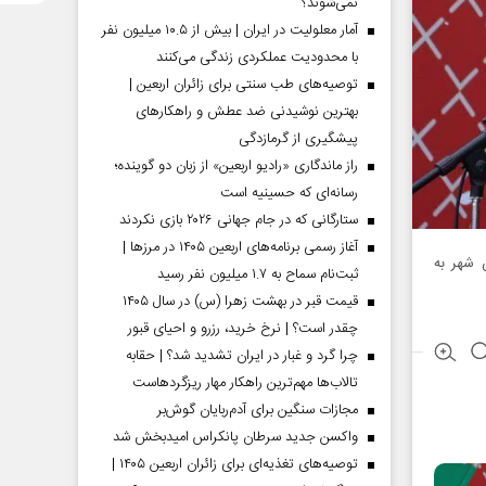
نمی‌شوند؟
آمار معلولیت در ایران | بیش از ۱۰.۵ میلیون نفر
با محدودیت عملکردی زندگی می‌کنند
توصیه‌های طب سنتی برای زائران اربعین |
بهترین نوشیدنی ضد عطش و راهکارهای
پیشگیری از گرمازدگی
راز ماندگاری «رادیو اربعین» از زبان دو گوینده؛
رسانه‌ای که حسینیه است
ستارگانی که در جام جهانی ۲۰۲۶ بازی نکردند
آغاز رسمی برنامه‌های اربعین ۱۴۰۵ در مرز‌ها |
شانی این شهر به
ثبت‌نام سماح به ۱.۷ میلیون نفر رسید
قیمت قبر در بهشت زهرا (س) در سال ۱۴۰۵
چقدر است؟ | نرخ خرید، رزرو و احیای قبور
چرا گرد و غبار در ایران تشدید شد؟ | حقابه
تالاب‌ها مهم‌ترین راهکار مهار ریزگردهاست
مجازات سنگین برای آدم‌ربایان گوش‌بر
واکسن جدید سرطان پانکراس امیدبخش شد
توصیه‌های تغذیه‌ای برای زائران اربعین ۱۴۰۵ |