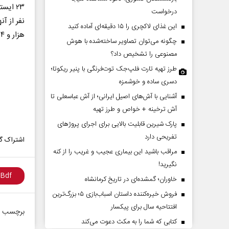
درخواست
نفر از آ
این غذای لاکچری را ۱۵ دقیقه‌ای آماده کنید
هزار و ۲۸۴ عملیات اطفای حریق و نجات انجام داده است.
چگونه می‌توان تصاویر ساخته‌شده با هوش
مصنوعی را تشخیص داد؟
طرز تهیه تارت فلپ‌جک توت‌فرنگی با پنیر ریکوتا؛
دسری ساده و خوشمزه
آشنایی با آش‌های اصیل ایرانی؛ از آش عباسعلی تا
دات کوتاه‏‌مدت و
اربعین نماد مقاومت در برابر
آش ترخینه + خواص و طرز تهیه
اقع آمریکا
استکبار‌
پارک شیرین قابلیت‌ بالایی برای اجرای پروژهای
تفریحی دارد
اشتراک گذ
 مسائل سیاسی
رحمت‌الله نوروزی - عضو کمیسیون اجتماعی
دکتر
مراقب باشید این بیماری عجیب و غریب را از کنه
مجلس
تهران
نگیرید!
خاوران؛ گمشده‌ای در تاریخ کرمانشاه
فروش خیره‌کننده داستان اسباب‌بازی ۵؛ بزرگ‌ترین
افتتاحیه سال برای پیکسار
برچسب ه
کتابی که شما را به مکث دعوت می‌کند