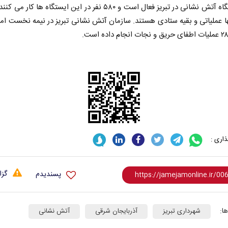
نها عملیاتی و بقیه ستادی هستند. سازمان آتش نشانی تبریز در نیمه نخست ا
همه مدافع حرم هستیم
حکایت یک تاریخ و د
نرگس خانعلی‌زاده - رو
اری :
 حکیمه سقای بی‌ریا - استادیار دانشگاه
گزا
پسندیدم
ا:
شهرداری تبریز
آذربایجان شرقی
آتش نشانی