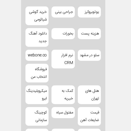
یوتوبروکرز
جراحی بینی
خرید گوشی
شیائومی
هزینه پست
بخورات
دانلود آهنگ
جدید
سئو در مشهد
نرم افزار
webone.co
CRM
فروشگاه
انتخاب من
هتل های
کمک به
میکروبلیدینگ
تهران
خیریه
ابرو
قیمت
مفتول سیاه
کوچینگ
ضایعات آهن
سازمانی