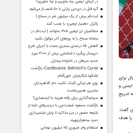
در گرمای اربعین چه بخوریم و چه نخوریم؟
گره قتل در دی‌جی پارتی با ۵۰ قسم باز می‌شود
ثبت‌نام بیش از یک میلیون نفر در سماح |
زائران «همیار اربعین» را نصب کنند
متقاضیان ارز اربعین ۱۴۰۵ بخوانند | ثبت‌نام در
سامانه سماح را به روز‌های آخر موکول نکنید
کاهش ۲۵ درصدی بستری مجدد با اجرای طرح
«پرستار پیگیر» | شناسایی بیش از ۳۰۰۰ مورد
جدید سرطان در خانواده بیماران
Castlevania: Belmont’s Curse؛ بازگشت
باشکوه شکارچیان خون‌آشام
ی به ارزش یک هزار و ۵۰۰ میلیارد ریال برای
روی هر لینکی کلیک نکنید، دام کلاهبرداران
ایمنی و
سایبری همین‌جاست
 که به تدریج
سرمایه‌گذاری برای رفاه؛ هزینه یا آینده‌سازی؟
بازگشت مسعود شصت‌چی با دردسر‌های تازه؛ از
ت شهری گفت:
شایعه حضور در میز مذاکره تا پایان فیلمبرداری
ات را هدف
«مرد سه‌هزارچهره»
استعلام وام ضروری ۷۵ میلیون تومانی