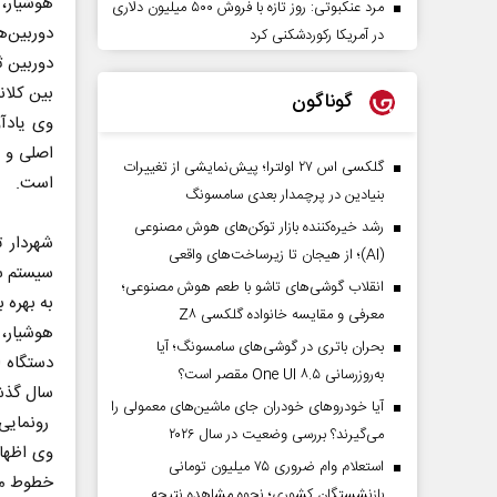
مرد عنکبوتی: روز تازه با فروش ۵۰۰ میلیون دلاری
در آمریکا رکوردشکنی کرد
دوربین ث
بین کلان
گوناگون
اصلی و 
گلکسی اس ۲۷ اولترا؛ پیش‌نمایشی از تغییرات
است.
بنیادین در پرچمدار بعدی سامسونگ
رشد خیره‌کننده بازار توکن‌های هوش مصنوعی
شهردار 
(AI)؛ از هیجان تا زیرساخت‌های واقعی
سیستم سی
انقلاب گوشی‌های تاشو‌ با طعم هوش مصنوعی؛
به بهره 
معرفی و مقایسه خانواده گلکسی Z۸
بحران باتری در گوشی‌های سامسونگ؛ آیا
به‌روزرسانی One UI ۸.۵ مقصر است؟
سال گذش
آیا خودروهای خودران جای ماشین‌های معمولی را
رونمایی 
می‌گیرند؟ بررسی وضعیت در سال ۲۰۲۶
استعلام وام ضروری ۷۵ میلیون تومانی
خطوط مخ
بازنشستگان کشوری؛ نحوه مشاهده نتیجه