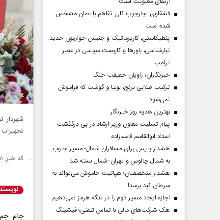
ارتقای معنویت است
قشقاوی: چارچوب کلی تفاهم با عمان مشخص
شده است
پنطیکاستی، کاریزماتیک و جنبش حواریون جدید:
تبارشناسی، باور‌ها و کاربست سیاسی در عصر
ترامپ
خبرنگاران؛ راویان حقیقت جنگ
ترکیب طلایی برنج، لوبیا و گوشت که فراموش
نمی‌شود
بهترین هدیه روز خبرنگار
پیام تسلیت معاون وزیر ارشاد در پی درگذشت
تجهیزات و
استاد ابوالقاسم قاسم‌زاده
هشدار پلیس برای مسافران شمال؛ مسیر جنوب
کد خبر: ۱۴۷۴۷۱۱
به شمال چالوس و تهران–شمال بسته شد
هشدار متخصصان؛ هپاتیت خاموش می‌تواند به
سرطان کبد برسد!
نویسند
اجازه ایجاد مسیر دوم را در تنگه هرمز نمی‌دهیم
هک شرکت‌های مالی با تماس تلفنی؛ فیشینگ
جام جم 