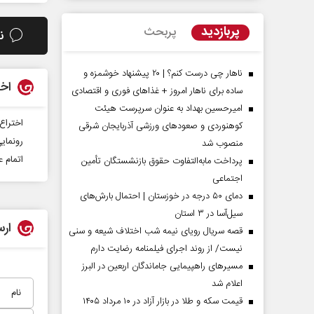
پربازدید
پربحث
ن
ناهار چی درست کنم؟ | ۲۰ پیشنهاد خوشمزه و
اخب
ساده برای ناهار امروز + غذاهای فوری و اقتصادی
امیرحسین بهداد به عنوان سرپرست هیئت
اختراع
کوهنوردی و صعودهای ورزشی آذربایجان شرقی
رونمایی از ماش
منصوب شد
اتمام 
پرداخت مابه‌التفاوت حقوق بازنشستگان تأمین
اجتماعی
مردادماه
صفحات نخست روزنامه ها‌ی‌سه‌شنبه ۶ مردادماه
صفحات
دمای ۵۰ درجه در خوزستان | احتمال بارش‌های
سیل‌آسا در ۳ استان
ارس
قصه سریال رویای نیمه شب اختلاف شیعه و سنی
نیست/ از روند اجرای فیلمنامه رضایت دارم
مسیر‌های راهپیمایی جاماندگان اربعین در البرز
اعلام شد
قیمت سکه و طلا در بازار آزاد در ۱۰ مرداد ۱۴۰۵