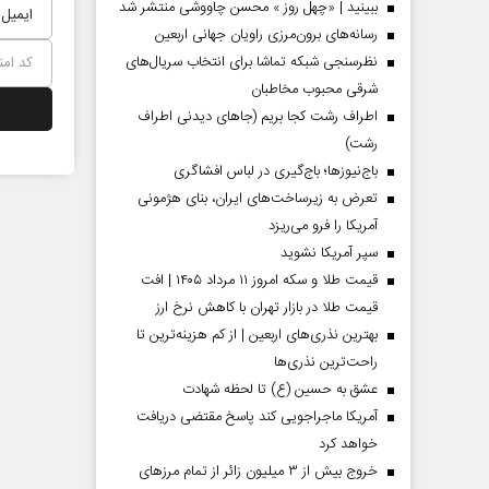
ببینید | «چهل روز » محسن چاووشی منتشر شد
رسانه‌های برون‌مرزی راویان جهانی اربعین
نظرسنجی شبکه تماشا برای انتخاب سریال‌های
شرقی محبوب مخاطبان
اطراف رشت کجا بریم (جاهای دیدنی اطراف
رشت)
باج‌نیوزها؛ باج‌گیری در لباس افشاگری
تعرض به زیرساخت‌های ایران، بنای هژمونی
آمریکا را فرو می‌ریزد
سپر آمریکا نشوید
قیمت طلا و سکه امروز ۱۱ مرداد ۱۴۰۵ | افت
قیمت طلا در بازار تهران با کاهش نرخ ارز
بهترین نذری‌های اربعین | از کم هزینه‌ترین تا
راحت‌ترین نذری‌ها
عشق به حسین (ع) تا لحظه شهادت
آمریکا ماجراجویی کند پاسخ مقتضی دریافت
خواهد کرد
خروج بیش از ۳ میلیون زائر از تمام مرز‌های