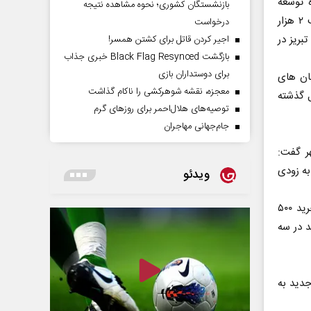
حوزه توسعه
بازنشستگان کشوری؛ نحوه مشاهده نتیجه
دوربین‌های شهری و رسیدن به رتبه سوم کشوری، ادامه داد: مدیریت شهری نصب ۲ هزار
درخواست
بریز در
اجیر کردن قاتل برای کشتن همسر!
بازگشت Black Flag Resynced خبری جذاب
برای دوستداران بازی
 سطح خیابان های
معجزه، نقشه شوهرکشی را ناکام گذاشت
 گذشته
توصیه‌های هلال‌احمر برای روز‌های گرم
جام‌جهانی مهاجران
ر گفت:
به زودی
ویدئو
هوشیار، افزود: در راستای توسعه ناوگان حمل و نقل عمومی این شهر عقد قرارداد خرید ۵۰۰
گاه اتوبوس جدید در سه
 ۵۱ دستگاه اتوبوس جدید به