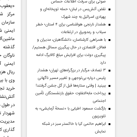
صوتی برای سرقت اطلاعات حساس
«یعقوب 
نقض آتش‌بس در لبنان؛ حمله توپخانه‌ای و
پهپادی اسرائیل به چند شهرک
سازمان
هشدار نارنجی هواشناسی برای ۴ استان؛ خطر
ایمنی شه
سیلاب و رعدوبرق در ارتفاعات
ماشین‌آ
با همراهی کارشناسان، دانشگاهیان، مدیران و
گذشته ن
فعالان اقتصادی در حال پیگیری مسائل هستیم/
پیگیری دولت برای افزایش مبلغ کالابرگ ادامه
ناوگان خ
دارد
۳ تصادف مرگبار در بزرگراه‌های تهران؛ هشدار
ریال هزی
پلیس درباره بی‌توجهی و تغییر مسیر ناگهانی
ببینید | وقتی ستاره‌ها قبل از گل جشن گرفتند!
خرید تجه
پرداخت مابه‌التفاوت حقوق بازنشستگان تأمین
اجتماعی
در طول 
بازگشت مسعود اطیابی با «نسخهٔ آزمایشی» به
تلویزیون
ابراهیم حاتمی کیا با خاکستر سبز در شبکه
گذاری کر
نمایش