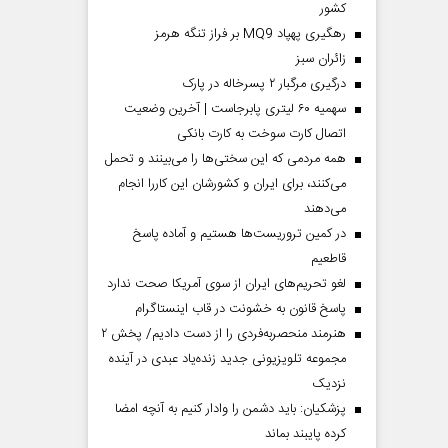
کشور
رهگیری پهپاد MQ9 بر فراز تنگه هرمز
‌زائران سبز
درگیری مرگبار ۲ پسرخاله در پارک
سهمیه ۶۰ لیتری پابرجاست | آخرین وضعیت
اتصال کارت سوخت به کارت بانکی
همه مردمی که این سختی‌ها را می‌بینند و تحمل
می‌کنند، برای ایران و کشورشان این کاررا انجام
می‌دهند
در کمین تروریست‌ها هستیم و آماده پاسخ
قاطعیم
لغو تحریم‌های ایران از سوی آمریکا صحت ندارد
پاسخ قانون به خشونت در قاب اینستاگرام
هنرمند منحصر‌به‌فردی را از دست دادیم/ پخش ۲
مجموعه تلویزیونی جدید زنده‌یاد عبدی در آینده
نزدیک
پزشکیان: باید دشمن را وادار کنیم به آنچه امضا
کرده پایبند بماند