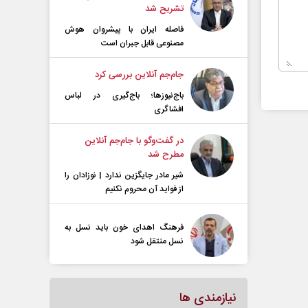
تشریح شد
فاصله ایران با پیشرو‌ان هوش
مصنوعی قابل جبران است
جام‌جم آنلاین بررسی کرد
باج‌نیوزها؛ باج‌گیری در لباس
افشاگری
در گفت‌و‌گو با جام‌جم آنلاین
مطرح شد
شیر مادر جایگزین ندارد | نوزادان را
از فواید آن محروم نکنیم
فرهنگ اهدای خون باید نسل به
نسل منتقل شود
نیازمندی ها