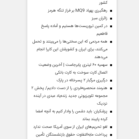
کشور
رهگیری پهپاد MQ9 بر فراز تنگه هرمز
‌زائران سبز
در کمین تروریست‌ها هستیم و آماده پاسخ
قاطعیم
همه مردمی که این سختی‌ها را می‌بینند و تحمل
می‌کنند، برای ایران و کشورشان این کاررا انجام
می‌دهند
سهمیه ۶۰ لیتری پابرجاست | آخرین وضعیت
اتصال کارت سوخت به کارت بانکی
درگیری مرگبار ۲ پسرخاله در پارک
هنرمند منحصر‌به‌فردی را از دست دادیم/ پخش ۲
مجموعه تلویزیونی جدید زنده‌یاد عبدی در آینده
نزدیک
پزشکیان: باید دشمن را وادار کنیم به آنچه امضا
کرده پایبند بماند
لغو تحریم‌های ایران از سوی آمریکا صحت ندارد
پرداخت مابه‌التفاوت حقوق بازنشستگان تأمین