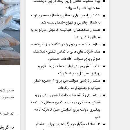
پیام تسلیت معاون وزیر ارشاد در پی درگذشت
استاد ابوالقاسم قاسم‌زاده
هشدار پلیس برای مسافران شمال؛ مسیر جنوب
به شمال چالوس و تهران–شمال بسته شد
هشدار متخصصان؛ هپاتیت خاموش می‌تواند به
سرطان کبد برسد!
اجازه ایجاد مسیر دوم را در تنگه هرمز نمی‌دهیم
هک شرکت‌های مالی با تماس تلفنی؛ فیشینگ
صوتی برای سرقت اطلاعات حساس
نقض آتش‌بس در لبنان؛ حمله توپخانه‌ای و
پهپادی اسرائیل به چند شهرک
هشدار نارنجی هواشناسی برای ۴ استان؛ خطر
سیلاب و رعدوبرق در ارتفاعات
با همراهی کارشناسان، دانشگاهیان، مدیران و
محصولات 
فعالان اقتصادی در حال پیگیری مسائل هستیم/
پیگیری دولت برای افزایش مبلغ کالابرگ ادامه
کد خبر: ۱۴۶۹۶۳۸
دارد
۳ تصادف مرگبار در بزرگراه‌های تهران؛ هشدار
به گزار