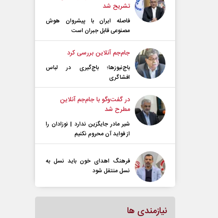
تشریح شد
فاصله ایران با پیشرو‌ان هوش
مصنوعی قابل جبران است
جام‌جم آنلاین بررسی کرد
باج‌نیوزها؛ باج‌گیری در لباس
افشاگری
در گفت‌و‌گو با جام‌جم آنلاین
مطرح شد
شیر مادر جایگزین ندارد | نوزادان را
از فواید آن محروم نکنیم
فرهنگ اهدای خون باید نسل به
نسل منتقل شود
نیازمندی ها