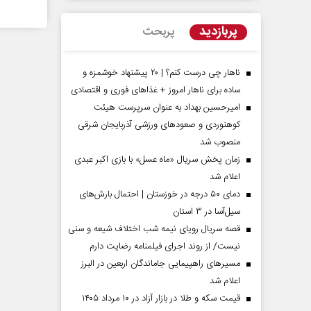
پربازدید
پربحث
ناهار چی درست کنم؟ | ۲۰ پیشنهاد خوشمزه و
ساده برای ناهار امروز + غذاهای فوری و اقتصادی
امیرحسین بهداد به عنوان سرپرست هیئت
کوهنوردی و صعودهای ورزشی آذربایجان شرقی
منصوب شد
زمان پخش سریال «ماه عسل» با بازی اکبر عبدی
اعلام شد
مردادماه
صفحات نخست روزنامه ها‌ی‌سه‌شنبه ۶ مردادماه
صفحات
دمای ۵۰ درجه در خوزستان | احتمال بارش‌های
سیل‌آسا در ۳ استان
قصه سریال رویای نیمه شب اختلاف شیعه و سنی
نیست/ از روند اجرای فیلمنامه رضایت دارم
مسیر‌های راهپیمایی جاماندگان اربعین در البرز
اعلام شد
قیمت سکه و طلا در بازار آزاد در ۱۰ مرداد ۱۴۰۵