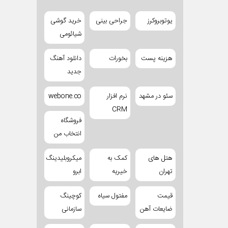
یوتوبروکرز
جراحی بینی
خرید گوشی
شیائومی
هزینه پست
بخورات
دانلود آهنگ
جدید
سئو در مشهد
نرم افزار
webone.co
CRM
فروشگاه
انتخاب من
هتل های
کمک به
میکروبلیدینگ
تهران
خیریه
ابرو
قیمت
مفتول سیاه
کوچینگ
ضایعات آهن
سازمانی