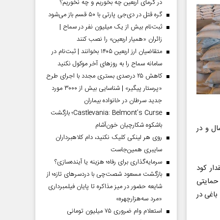
در گرمای اربعین چه بخوریم و چه نخوریم؟
گره قتل در دی‌جی پارتی با ۵۰ قسم باز می‌شود
ثبت‌نام بیش از یک میلیون نفر در سماح |
زائران «همیار اربعین» را نصب کنند
متقاضیان ارز اربعین ۱۴۰۵ بخوانند | ثبت‌نام در
سامانه سماح را به روز‌های آخر موکول نکنید
کاهش ۲۵ درصدی بستری مجدد با اجرای طرح
«پرستار پیگیر» | شناسایی بیش از ۳۰۰۰ مورد
جدید سرطان در خانواده بیماران
Castlevania: Belmont’s Curse؛ بازگشت
باشکوه شکارچیان خون‌آشام
هرستان استان ارسال و در
روی هر لینکی کلیک نکنید، دام کلاهبرداران
سایبری همین‌جاست
سرمایه‌گذاری برای رفاه؛ هزینه یا آینده‌سازی؟
دار کود
بازگشت مسعود شصت‌چی با دردسر‌های تازه؛ از
 حمایتی
شایعه حضور در میز مذاکره تا پایان فیلمبرداری
باغی در
«مرد سه‌هزارچهره»
استعلام وام ضروری ۷۵ میلیون تومانی