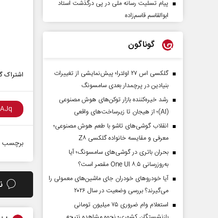
پیام تسلیت رسانه ملی در پی درگذشت استاد
ابوالقاسم قاسم‌زاده
گوناگون
گلکسی اس ۲۷ اولترا؛ پیش‌نمایشی از تغییرات
اشتراک گذ
بنیادین در پرچمدار بعدی سامسونگ
رشد خیره‌کننده بازار توکن‌های هوش مصنوعی
(AI)؛ از هیجان تا زیرساخت‌های واقعی
انقلاب گوشی‌های تاشو‌ با طعم هوش مصنوعی؛
معرفی و مقایسه خانواده گلکسی Z۸
برچسب ه
بحران باتری در گوشی‌های سامسونگ؛ آیا
به‌روزرسانی One UI ۸.۵ مقصر است؟
آیا خودروهای خودران جای ماشین‌های معمولی را
ن
می‌گیرند؟ بررسی وضعیت در سال ۲۰۲۶
استعلام وام ضروری ۷۵ میلیون تومانی
بازنشستگان کشوری؛ نحوه مشاهده نتیجه