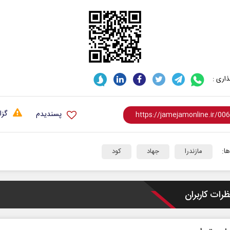
اری :
گزا
پسندیدم
ا:
مازندرا
جهاد
کود
ظرات کاربران