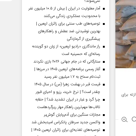
نمی‌شوند؟
آمار معلولیت در ایران | بیش از ۱۰.۵ میلیون نفر
با محدودیت عملکردی زندگی می‌کنند
توصیه‌های طب سنتی برای زائران اربعین |
بهترین نوشیدنی ضد عطش و راهکارهای
پیشگیری از گرمازدگی
راز ماندگاری «رادیو اربعین» از زبان دو گوینده؛
رسانه‌ای که حسینیه است
ستارگانی که در جام جهانی ۲۰۲۶ بازی نکردند
آغاز رسمی برنامه‌های اربعین ۱۴۰۵ در مرز‌ها |
ثبت‌نام سماح به ۱.۷ میلیون نفر رسید
قیمت قبر در بهشت زهرا (س) در سال ۱۴۰۵
چقدر است؟ | نرخ خرید، رزرو و احیای قبور
49 تن کود کشاورزی ازته برای
چرا گرد و غبار در ایران تشدید شد؟ | حقابه
تالاب‌ها مهم‌ترین راهکار مهار ریزگردهاست
مجازات سنگین برای آدم‌ربایان گوش‌بر
واکسن جدید سرطان پانکراس امیدبخش شد
توصیه‌های تغذیه‌ای برای زائران اربعین ۱۴۰۵ |