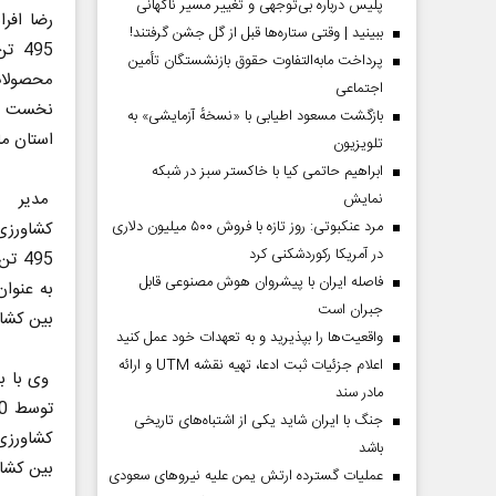
پلیس درباره بی‌توجهی و تغییر مسیر ناگهانی
ببینید | وقتی ستاره‌ها قبل از گل جشن گرفتند!
495 
پرداخت مابه‌التفاوت حقوق بازنشستگان تأمین
محصولات
اجتماعی
نخست سا
بازگشت مسعود اطیابی با «نسخهٔ آزمایشی» به
استان ما
تلویزیون
ابراهیم حاتمی کیا با خاکستر سبز در شبکه
مدیر ش
نمایش
مرد عنکبوتی: روز تازه با فروش ۵۰۰ میلیون دلاری
در آمریکا رکوردشکنی کرد
495 
فاصله ایران با پیشرو‌ان هوش مصنوعی قابل
جبران است
بین کشاو
واقعیت‌ها را بپذیرید و به تعهدات خود عمل کنید
اعلام جزئیات ثبت ادعا، تهیه نقشه UTM و ارائه
وی با بی
مادر سند
جنگ با ایران شاید یکی از اشتباه‌های تاریخی
کشاورزی 
باشد
بین کشاو
عملیات گسترده ارتش یمن علیه نیروهای سعودی