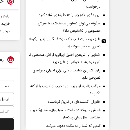
اخب
درخواست
این غذای لاکچری را ۱۵ دقیقه‌ای آماده کنید
پایش 10 هزار هکتار از باغات بهشهر برای ردیابی مگس میوه مدیترانه‌ا
چگونه می‌توان تصاویر ساخته‌شده با هوش
فرایند
مصنوعی را تشخیص داد؟
برخورد 
طرز تهیه تارت فلپ‌جک توت‌فرنگی با پنیر ریکوتا؛
دسری ساده و خوشمزه
آشنایی با آش‌های اصیل ایرانی؛ از آش عباسعلی تا
ارس
پشت‌پرده تهدیدات کوتاه‏‌مدت و
اربعین نماد مقاومت د
آش ترخینه + خواص و طرز تهیه
ادعا‌های خلاف واقع آمریکا
استکبار‌
پارک شیرین قابلیت‌ بالایی برای اجرای پروژهای
تفریحی دارد
می‌نمین - تحلیلگر مسائل سیاسی
رحمت‌الله نوروزی - عضو کمیسیون 
مراقب باشید این بیماری عجیب و غریب را از کنه
مجلس
نگیرید!
خاوران؛ گمشده‌ای در تاریخ کرمانشاه
فروش خیره‌کننده داستان اسباب‌بازی ۵؛ بزرگ‌ترین
افتتاحیه سال برای پیکسار
کتابی که شما را به مکث دعوت می‌کند