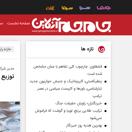
صفحه نخست
سی
تازه ها
مازندرا
قشقاوی: چارچوب کلی تفاهم با عمان مشخص
مدیر شرکت
شده است
توزیع 35 هزار تن کود ازته در مازندرا
پنطیکاستی، کاریزماتیک و جنبش حواریون جدید:
تبارشناسی، باور‌ها و کاربست سیاسی در عصر
ترامپ
خبرنگاران؛ راویان حقیقت جنگ
ترکیب طلایی برنج، لوبیا و گوشت که فراموش
نمی‌شود
بهترین هدیه روز خبرنگار