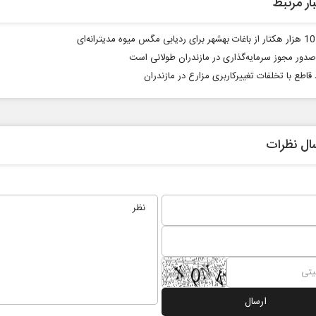
ار مرتبط
ی
 صدور مجوز سرمایه‌گذاری در مازندران طولانی است
قاطع با تخلفات تغییرکاربری مزارع در مازندران
ال نظرات
ر برابر
از باتلاق انرژی تا بن‌بست ترامپ
حک
نر
اجتماعی
رضا سپهوند - سخنگوی کمیسیون انرژی مجلس