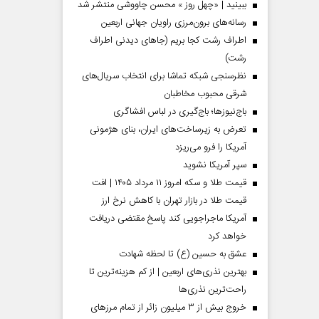
ببینید | «چهل روز » محسن چاووشی منتشر شد
رسانه‌های برون‌مرزی راویان جهانی اربعین
اطراف رشت کجا بریم (جاهای دیدنی اطراف
رشت)
نظرسنجی شبکه تماشا برای انتخاب سریال‌های
شرقی محبوب مخاطبان
باج‌نیوزها؛ باج‌گیری در لباس افشاگری
تعرض به زیرساخت‌های ایران، بنای هژمونی
آمریکا را فرو می‌ریزد
سپر آمریکا نشوید
قیمت طلا و سکه امروز ۱۱ مرداد ۱۴۰۵ | افت
قیمت طلا در بازار تهران با کاهش نرخ ارز
آمریکا ماجراجویی کند پاسخ مقتضی دریافت
خواهد کرد
عشق به حسین (ع) تا لحظه شهادت
بهترین نذری‌های اربعین | از کم هزینه‌ترین تا
راحت‌ترین نذری‌ها
خروج بیش از ۳ میلیون زائر از تمام مرز‌های