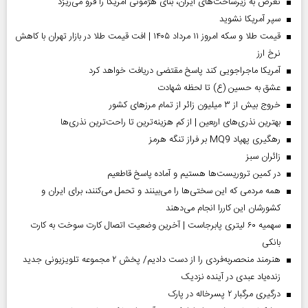
تعرض به زیرساخت‌های ایران، بنای هژمونی آمریکا را فرو می‌ریزد
سپر آمریکا نشوید
قیمت طلا و سکه امروز ۱۱ مرداد ۱۴۰۵ | افت قیمت طلا در بازار تهران با کاهش
نرخ ارز
آمریکا ماجراجویی کند پاسخ مقتضی دریافت خواهد کرد
عشق به حسین (ع) تا لحظه شهادت
خروج بیش از ۳ میلیون زائر از تمام مرز‌های کشور
بهترین نذری‌های اربعین | از کم هزینه‌ترین تا راحت‌ترین نذری‌ها
رهگیری پهپاد MQ9 بر فراز تنگه هرمز
‌زائران سبز
در کمین تروریست‌ها هستیم و آماده پاسخ قاطعیم
همه مردمی که این سختی‌ها را می‌بینند و تحمل می‌کنند، برای ایران و
کشورشان این کاررا انجام می‌دهند
سهمیه ۶۰ لیتری پابرجاست | آخرین وضعیت اتصال کارت سوخت به کارت
بانکی
هنرمند منحصر‌به‌فردی را از دست دادیم/ پخش ۲ مجموعه تلویزیونی جدید
زنده‌یاد عبدی در آینده نزدیک
درگیری مرگبار ۲ پسرخاله در پارک