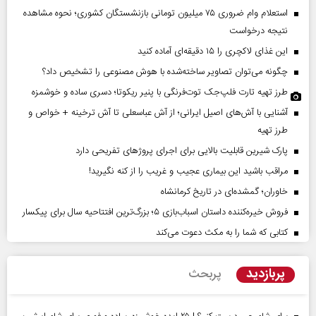
استعلام وام ضروری ۷۵ میلیون تومانی بازنشستگان کشوری؛ نحوه مشاهده
نتیجه درخواست
این غذای لاکچری را ۱۵ دقیقه‌ای آماده کنید
چگونه می‌توان تصاویر ساخته‌شده با هوش مصنوعی را تشخیص داد؟
طرز تهیه تارت فلپ‌جک توت‌فرنگی با پنیر ریکوتا؛ دسری ساده و خوشمزه
آشنایی با آش‌های اصیل ایرانی؛ از آش عباسعلی تا آش ترخینه + خواص و
طرز تهیه
پارک شیرین قابلیت‌ بالایی برای اجرای پروژهای تفریحی دارد
مراقب باشید این بیماری عجیب و غریب را از کنه نگیرید!
خاوران؛ گمشده‌ای در تاریخ کرمانشاه
فروش خیره‌کننده داستان اسباب‌بازی ۵؛ بزرگ‌ترین افتتاحیه سال برای پیکسار
کتابی که شما را به مکث دعوت می‌کند
پربازدید
پربحث