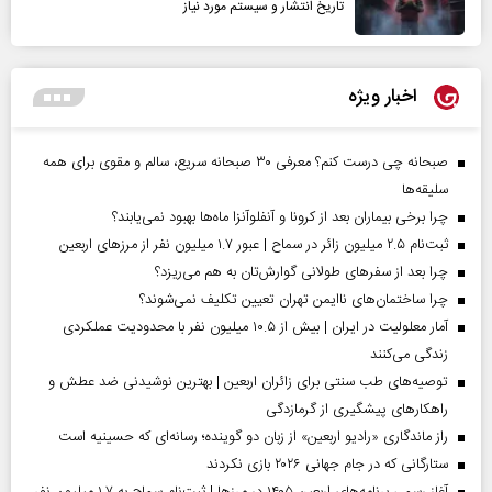
تاریخ انتشار و سیستم مورد نیاز
اخبار ویژه
صبحانه چی درست کنم؟ معرفی ۳۰ صبحانه سریع، سالم و مقوی برای همه
سلیقه‌ها
چرا برخی بیماران بعد از کرونا و آنفلوآنزا ماه‌ها بهبود نمی‌یابند؟
ثبت‌نام ۲.۵ میلیون زائر در سماح | عبور ۱.۷ میلیون نفر از مرز‌های اربعین
چرا بعد از سفرهای طولانی گوارش‌تان به هم می‌ریزد؟
چرا ساختمان‌های ناایمن تهران تعیین تکلیف نمی‌شوند؟
آمار معلولیت در ایران | بیش از ۱۰.۵ میلیون نفر با محدودیت عملکردی
زندگی می‌کنند
توصیه‌های طب سنتی برای زائران اربعین | بهترین نوشیدنی ضد عطش و
راهکارهای پیشگیری از گرمازدگی
راز ماندگاری «رادیو اربعین» از زبان دو گوینده؛ رسانه‌ای که حسینیه است
ستارگانی که در جام جهانی ۲۰۲۶ بازی نکردند
آغاز رسمی برنامه‌های اربعین ۱۴۰۵ در مرز‌ها | ثبت‌نام سماح به ۱.۷ میلیون نفر