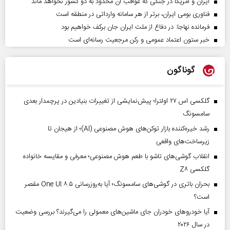
ایران و آمریکا در جنگی که عواقب آن محدود به دو کشور نخواهد ماند
فناوری بومی ایران، برتر از هر سامانه وارداتی در منطقه است
فرمانده نهاجا: در دفاع از ملت ایران جان برکف خواهیم بود
خبر ستون اعتماد عمومی و رکن مرجعیت رسانه‌ای است
گوناگون
گلکسی اس ۲۷ اولترا؛ پیش‌نمایشی از تغییرات بنیادین در پرچمدار بعدی
سامسونگ
رشد خیره‌کننده بازار توکن‌های هوش مصنوعی (AI)؛ از هیجان تا
زیرساخت‌های واقعی
انقلاب گوشی‌های تاشو‌ با طعم هوش مصنوعی؛ معرفی و مقایسه خانواده
گلکسی Z۸
بحران باتری در گوشی‌های سامسونگ؛ آیا به‌روزرسانی One UI ۸.۵ مقصر
است؟
آیا خودروهای خودران جای ماشین‌های معمولی را می‌گیرند؟ بررسی وضعیت
در سال ۲۰۲۶