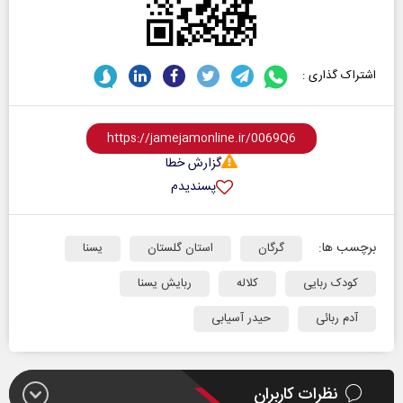
اشتراک گذاری :
گزارش خطا
پسندیدم
برچسب ها:
گرگان
استان گلستان
یسنا
کودک ربایی
کلاله
ربایش یسنا
آدم ربائی
حیدر آسیابی
نظرات کاربران