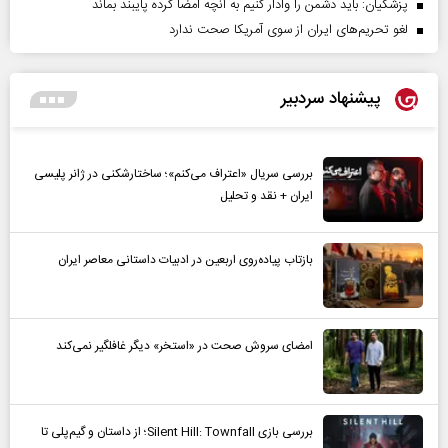
پزشکیان: باید دشمن را وادار کنیم به آنچه امضا کرده پایبند بماند
لغو تحریم‌های ایران از سوی آمریکا صحت ندارد
پیشنهاد سردبیر
بررسی سریال «اعتراف می‌کنم»؛ ساختارشکنی در ژانر پلیسی
ایران + نقد و تحلیل
بازتاب پیاده‌روی اربعین در ادبیات داستانی معاصر ایران
امضای سروش صحت در «استخر» دیگر غافلگیر نمی‌کند
بررسی بازی Silent Hill: Townfall؛ از داستان و گیم‌پلی تا