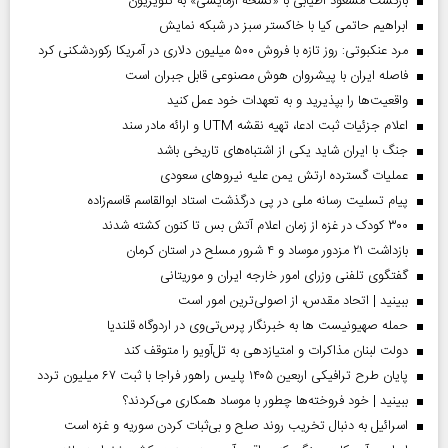
بازگشت مسعود اطیابی با «نسخهٔ آزمایشی» به تلویزیون
ابراهیم حاتمی کیا با خاکستر سبز در شبکه نمایش
مرد عنکبوتی: روز تازه با فروش ۵۰۰ میلیون دلاری در آمریکا رکوردشکنی کرد
فاصله ایران با پیشرو‌ان هوش مصنوعی قابل جبران است
واقعیت‌ها را بپذیرید و به تعهدات خود عمل کنید
اعلام جزئیات ثبت ادعا، تهیه نقشه UTM و ارائه مادر سند
جنگ با ایران شاید یکی از اشتباه‌های تاریخی باشد
عملیات گسترده ارتش یمن علیه نیروهای سعودی
پیام تسلیت رسانه ملی در پی درگذشت استاد ابوالقاسم قاسم‌زاده
۳۰۰ کودک در غزه از زمان اعلام آتش بس تا کنون کشته شدند
بازداشت ۲۱ مزدور موساد و ۴ شرور مسلح در استان کرمان
گفتگوی تلفنی وزرای امور خارجه ایران و موریتانی
ببینید | اتحاد مقدس، از اصولی‌ترین امور است
حمله صهیونیست ها به خبرنگار پرس‌تی‌وی در اردوگاه قلندیا
دولت لبنان مذاکرات و امتیازدهی به تل‌آویو را متوقف کند
پایان طرح ترافیکی اربعین ۱۴۰۵ پلیس راهور فراجا با ثبت ۶۷ میلیون تردد
ببینید | خود فروخته‌ها چطور با موساد همکاری می‌کردند؟
اسرائیل به دنبال تخریب روند صلح و بی‌ثبات کردن سوریه و غزه است