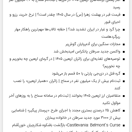
رسید
قیمت قبر در بهشت زهرا (س) در سال ۱۴۰۵ چقدر است؟ | نرخ خرید، رزرو و
احیای قبور
چرا گرد و غبار در ایران تشدید شد؟ | حقابه تالاب‌ها مهم‌ترین راهکار مهار
ریزگردهاست
مجازات سنگین برای آدم‌ربایان گوش‌بر
واکسن جدید سرطان پانکراس امیدبخش شد
توصیه‌های تغذیه‌ای برای زائران اربعین ۱۴۰۵ | در گرمای اربعین چه بخوریم و
چه نخوریم؟
گره قتل در دی‌جی پارتی با ۵۰ قسم باز می‌شود
ثبت‌نام بیش از یک میلیون نفر در سماح | زائران «همیار اربعین» را نصب
کنند
متقاضیان ارز اربعین ۱۴۰۵ بخوانند | ثبت‌نام در سامانه سماح را به روز‌های آخر
موکول نکنید
کاهش ۲۵ درصدی بستری مجدد با اجرای طرح «پرستار پیگیر» | شناسایی
بیش از ۳۰۰۰ مورد جدید سرطان در خانواده بیماران
Castlevania: Belmont’s Curse؛ بازگشت باشکوه شکارچیان خون‌آشام