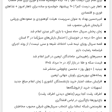
برای شام چی درست کنم؟ | ۲۵ ایده خوشمزه، ساده و فوری برای شام امشب
ناهار چی درست کنم؟ | ۲۰ پیشنهاد خوشمزه و ساده برای ناهار امروز + غذاهای
فوری و اقتصادی
امیرحسین بهداد به عنوان سرپرست هیئت کوهنوردی و صعودهای ورزشی
آذربایجان شرقی منصوب شد
زمان پخش سریال «ماه عسل» با بازی اکبر عبدی اعلام شد
دمای ۵۰ درجه در خوزستان | احتمال بارش‌های سیل‌آسا در ۳ استان
قصه سریال رویای نیمه شب اختلاف شیعه و سنی نیست/ از روند اجرای
فیلمنامه رضایت دارم
مسیر‌های راهپیمایی جاماندگان اربعین در البرز اعلام شد
قیمت سکه و طلا در بازار آزاد در ۱۰ مرداد ۱۴۰۵
ببینید | «چهل روز » محسن چاووشی منتشر شد
رسانه‌های برون‌مرزی راویان جهانی اربعین
افزایش سقف اعتبار خرید بازنشستگان کشوری | زمان اعلام مبلغ جدید
تسهیلات خرید از فروشگاه‌ها
اطراف رشت کجا بریم (جاهای دیدنی اطراف رشت)
باج‌نیوزها؛ باج‌گیری در لباس افشاگری
نظرسنجی شبکه تماشا برای انتخاب سریال‌های شرقی محبوب مخاطبان