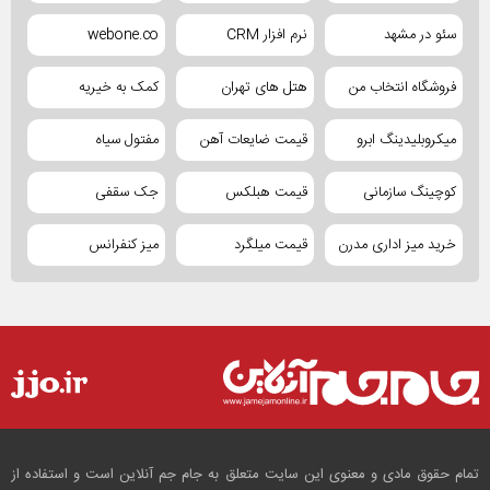
سئو در مشهد
نرم افزار CRM
webone.co
فروشگاه انتخاب من
هتل های تهران
کمک به خیریه
میکروبلیدینگ ابرو
قیمت ضایعات آهن
مفتول سیاه
کوچینگ سازمانی
قیمت هبلکس
جک سقفی
خرید میز اداری مدرن
قیمت میلگرد
میز کنفرانس
تمام حقوق مادی و معنوی این سایت متعلق به جام جم آنلاین است و استفاده از