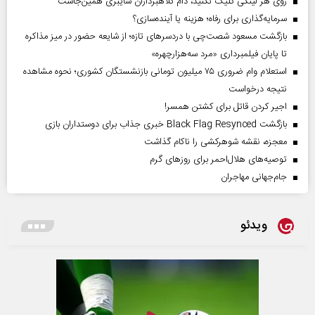
روی هر لینکی کلیک نکنید، دام کلاهبرداران سایبری همین‌جاست
سرمایه‌گذاری برای رفاه؛ هزینه یا آینده‌سازی؟
بازگشت مسعود شصت‌چی با دردسر‌های تازه؛ از شایعه حضور در میز مذاکره
تا پایان فیلمبرداری «مرد سه‌هزارچهره»
استعلام وام ضروری ۷۵ میلیون تومانی بازنشستگان کشوری؛ نحوه مشاهده
نتیجه درخواست
اجیر کردن قاتل برای کشتن همسر!
بازگشت Black Flag Resynced خبری جذاب برای دوستداران بازی
معجزه، نقشه شوهرکشی را ناکام گذاشت
توصیه‌های هلال‌احمر برای روز‌های گرم
جام‌جهانی مهاجران
ویدئو