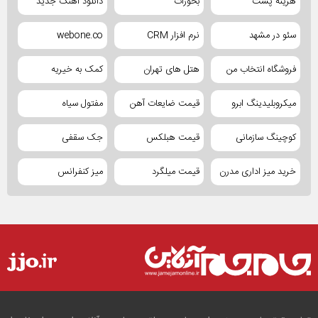
هزینه پست
بخورات
دانلود آهنگ جدید
سئو در مشهد
نرم افزار CRM
webone.co
فروشگاه انتخاب من
هتل های تهران
کمک به خیریه
میکروبلیدینگ ابرو
قیمت ضایعات آهن
مفتول سیاه
کوچینگ سازمانی
قیمت هبلکس
جک سقفی
خرید میز اداری مدرن
قیمت میلگرد
میز کنفرانس