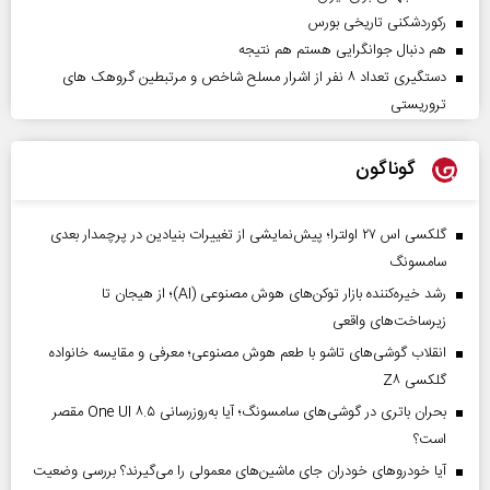
رکوردشکنی تاریخی بورس
هم دنبال جوانگرایی هستم هم نتیجه
دستگیری تعداد ۸ نفر از اشرار مسلح شاخص و مرتبطین گروهک های
تروریستی
گوناگون
گلکسی اس ۲۷ اولترا؛ پیش‌نمایشی از تغییرات بنیادین در پرچمدار بعدی
سامسونگ
رشد خیره‌کننده بازار توکن‌های هوش مصنوعی (AI)؛ از هیجان تا
زیرساخت‌های واقعی
انقلاب گوشی‌های تاشو‌ با طعم هوش مصنوعی؛ معرفی و مقایسه خانواده
گلکسی Z۸
بحران باتری در گوشی‌های سامسونگ؛ آیا به‌روزرسانی One UI ۸.۵ مقصر
است؟
آیا خودروهای خودران جای ماشین‌های معمولی را می‌گیرند؟ بررسی وضعیت