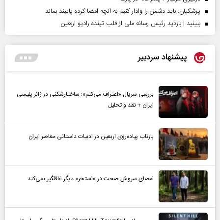
پزشکیان: باید دشمن را وادار کنیم به آنچه امضا کرده پایبند بماند
ببینید | بازدید رئیس رسانه ملی از قلب تپنده رادیو اربعین
پیشنهاد سردبیر
بررسی سریال «اعتراف می‌کنم»؛ ساختارشکنی در ژانر پلیسی
ایران + نقد و تحلیل
بازتاب پیاده‌روی اربعین در ادبیات داستانی معاصر ایران
امضای سروش صحت در «استخر» دیگر غافلگیر نمی‌کند