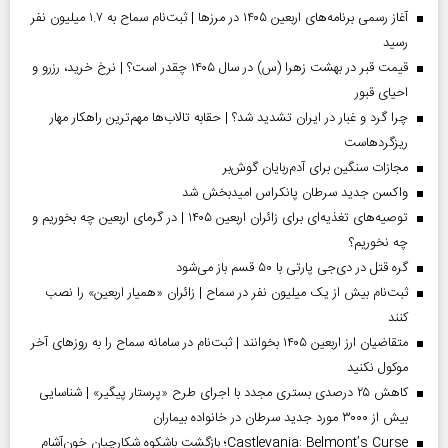
آغاز رسمی برنامه‌های اربعین ۱۴۰۵ در مرز‌ها | ثبت‌نام سماح به ۱.۷ میلیون نفر
رسید
قیمت قبر در بهشت زهرا (س) در سال ۱۴۰۵ چقدر است؟ | نرخ خرید، رزرو و
احیای قبور
چرا گرد و غبار در ایران تشدید شد؟ | حقابه تالاب‌ها مهم‌ترین راهکار مهار
ریزگردهاست
مجازات سنگین برای آدم‌ربایان گوش‌بر
واکسن جدید سرطان پانکراس امیدبخش شد
توصیه‌های تغذیه‌ای برای زائران اربعین ۱۴۰۵ | در گرمای اربعین چه بخوریم و
چه نخوریم؟
گره قتل در دی‌جی پارتی با ۵۰ قسم باز می‌شود
ثبت‌نام بیش از یک میلیون نفر در سماح | زائران «همیار اربعین» را نصب
کنند
متقاضیان ارز اربعین ۱۴۰۵ بخوانند | ثبت‌نام در سامانه سماح را به روز‌های آخر
موکول نکنید
کاهش ۲۵ درصدی بستری مجدد با اجرای طرح «پرستار پیگیر» | شناسایی
بیش از ۳۰۰۰ مورد جدید سرطان در خانواده بیماران
Castlevania: Belmont’s Curse؛ بازگشت باشکوه شکارچیان خون‌آشام