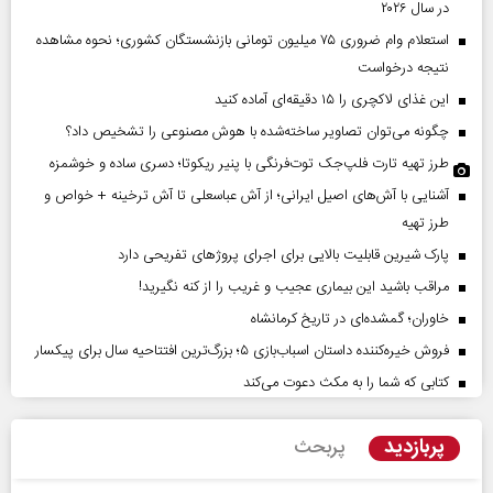
در سال ۲۰۲۶
استعلام وام ضروری ۷۵ میلیون تومانی بازنشستگان کشوری؛ نحوه مشاهده
نتیجه درخواست
این غذای لاکچری را ۱۵ دقیقه‌ای آماده کنید
چگونه می‌توان تصاویر ساخته‌شده با هوش مصنوعی را تشخیص داد؟
طرز تهیه تارت فلپ‌جک توت‌فرنگی با پنیر ریکوتا؛ دسری ساده و خوشمزه
آشنایی با آش‌های اصیل ایرانی؛ از آش عباسعلی تا آش ترخینه + خواص و
طرز تهیه
پارک شیرین قابلیت‌ بالایی برای اجرای پروژهای تفریحی دارد
مراقب باشید این بیماری عجیب و غریب را از کنه نگیرید!
خاوران؛ گمشده‌ای در تاریخ کرمانشاه
فروش خیره‌کننده داستان اسباب‌بازی ۵؛ بزرگ‌ترین افتتاحیه سال برای پیکسار
کتابی که شما را به مکث دعوت می‌کند
پربازدید
پربحث