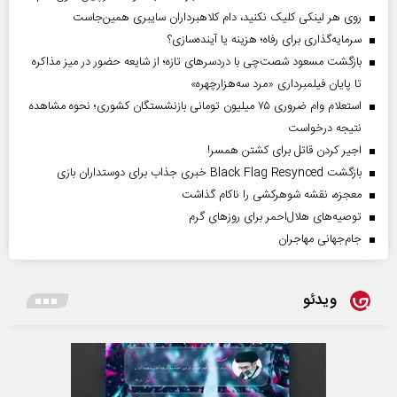
روی هر لینکی کلیک نکنید، دام کلاهبرداران سایبری همین‌جاست
سرمایه‌گذاری برای رفاه؛ هزینه یا آینده‌سازی؟
بازگشت مسعود شصت‌چی با دردسر‌های تازه؛ از شایعه حضور در میز مذاکره
تا پایان فیلمبرداری «مرد سه‌هزارچهره»
استعلام وام ضروری ۷۵ میلیون تومانی بازنشستگان کشوری؛ نحوه مشاهده
نتیجه درخواست
اجیر کردن قاتل برای کشتن همسر!
بازگشت Black Flag Resynced خبری جذاب برای دوستداران بازی
معجزه، نقشه شوهرکشی را ناکام گذاشت
توصیه‌های هلال‌احمر برای روز‌های گرم
جام‌جهانی مهاجران
ویدئو