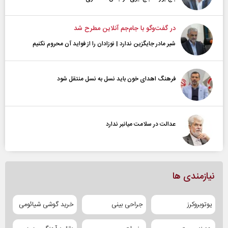
در گفت‌و‌گو با جام‌جم آنلاین مطرح شد
شیر مادر جایگزین ندارد | نوزادان را از فواید آن محروم نکنیم
فرهنگ اهدای خون باید نسل به نسل منتقل شود
عدالت در سلامت میانبر ندارد
نیازمندی ها
یوتوبروکرز
جراحی بینی
خرید گوشی شیائومی