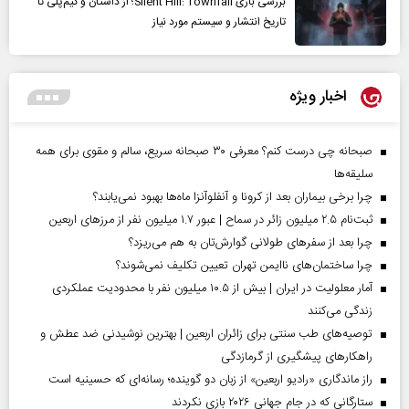
بررسی بازی Silent Hill: Townfall؛ از داستان و گیم‌پلی تا
تاریخ انتشار و سیستم مورد نیاز
اخبار ویژه
صبحانه چی درست کنم؟ معرفی ۳۰ صبحانه سریع، سالم و مقوی برای همه
سلیقه‌ها
چرا برخی بیماران بعد از کرونا و آنفلوآنزا ماه‌ها بهبود نمی‌یابند؟
ثبت‌نام ۲.۵ میلیون زائر در سماح | عبور ۱.۷ میلیون نفر از مرز‌های اربعین
چرا بعد از سفرهای طولانی گوارش‌تان به هم می‌ریزد؟
چرا ساختمان‌های ناایمن تهران تعیین تکلیف نمی‌شوند؟
آمار معلولیت در ایران | بیش از ۱۰.۵ میلیون نفر با محدودیت عملکردی
زندگی می‌کنند
توصیه‌های طب سنتی برای زائران اربعین | بهترین نوشیدنی ضد عطش و
راهکارهای پیشگیری از گرمازدگی
راز ماندگاری «رادیو اربعین» از زبان دو گوینده؛ رسانه‌ای که حسینیه است
ستارگانی که در جام جهانی ۲۰۲۶ بازی نکردند