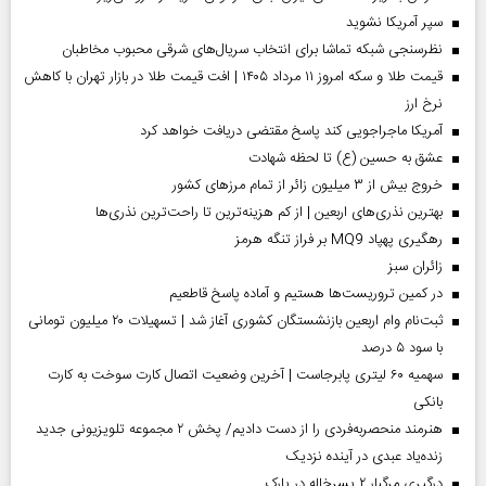
سپر آمریکا نشوید
نظرسنجی شبکه تماشا برای انتخاب سریال‌های شرقی محبوب مخاطبان
قیمت طلا و سکه امروز ۱۱ مرداد ۱۴۰۵ | افت قیمت طلا در بازار تهران با کاهش
نرخ ارز
آمریکا ماجراجویی کند پاسخ مقتضی دریافت خواهد کرد
عشق به حسین (ع) تا لحظه شهادت
خروج بیش از ۳ میلیون زائر از تمام مرز‌های کشور
بهترین نذری‌های اربعین | از کم هزینه‌ترین تا راحت‌ترین نذری‌ها
رهگیری پهپاد MQ9 بر فراز تنگه هرمز
‌زائران سبز
در کمین تروریست‌ها هستیم و آماده پاسخ قاطعیم
ثبت‌نام وام اربعین بازنشستگان کشوری آغاز شد | تسهیلات ۲۰ میلیون تومانی
با سود ۵ درصد
سهمیه ۶۰ لیتری پابرجاست | آخرین وضعیت اتصال کارت سوخت به کارت
بانکی
هنرمند منحصر‌به‌فردی را از دست دادیم/ پخش ۲ مجموعه تلویزیونی جدید
زنده‌یاد عبدی در آینده نزدیک
درگیری مرگبار ۲ پسرخاله در پارک