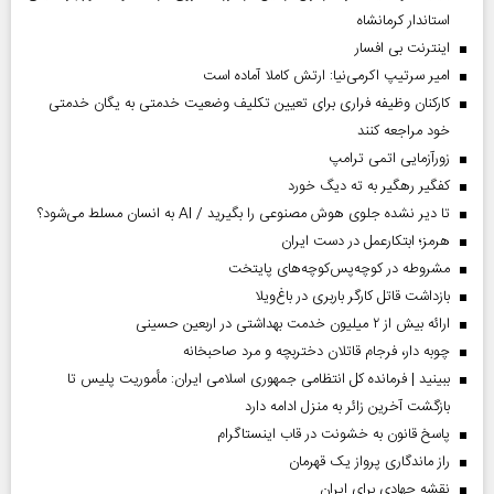
استاندار کرمانشاه
اینترنت بی افسار
امیر سرتیپ اکرمی‌نیا: ارتش کاملا آماده است
کارکنان وظیفه فراری برای تعیین تکلیف وضعیت خدمتی به یگان خدمتی
خود مراجعه کنند
زورآزمایی اتمی ترامپ
کفگیر رهگیر به ته دیگ خورد
تا دیر نشده جلوی هوش مصنوعی را بگیرید / AI به انسان مسلط می‌شود؟
هرمز؛ ابتکارعمل در دست ایران
مشروطه در کوچه‌پس‌کوچه‌های پایتخت
بازداشت قاتل کارگر باربری در باغ‌ویلا
ارائه بیش از ۲ میلیون خدمت بهداشتی در اربعین حسینی
چوبه دار، فرجام قاتلان دختربچه و مرد صاحبخانه
ببینید | فرمانده کل انتظامی جمهوری اسلامی ایران­: مأموریت پلیس تا
بازگشت آخرین زائر به منزل ادامه دارد
پاسخ قانون به خشونت در قاب اینستاگرام
راز ماندگاری پرواز یک قهرمان
نقشه جهادی برای ایران