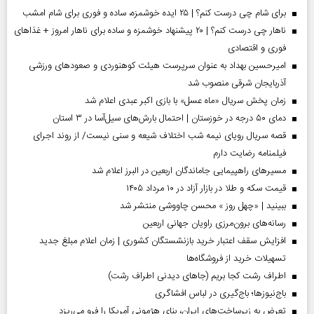
برای شام چی درست کنم؟ | ۲۵ ایده خوشمزه، ساده و فوری برای شام امشب
ناهار چی درست کنم؟ | ۲۰ پیشنهاد خوشمزه و ساده برای ناهار امروز + غذاهای
فوری و اقتصادی
امیرحسین بهداد به عنوان سرپرست هیئت کوهنوردی و صعودهای ورزشی
آذربایجان شرقی منصوب شد
زمان پخش سریال «ماه عسل» با بازی اکبر عبدی اعلام شد
دمای ۵۰ درجه در خوزستان | احتمال بارش‌های سیل‌آسا در ۳ استان
قصه سریال رویای نیمه شب اختلاف شیعه و سنی نیست/ از روند اجرای
فیلمنامه رضایت دارم
مسیر‌های راهپیمایی جاماندگان اربعین در البرز اعلام شد
قیمت سکه و طلا در بازار آزاد در ۱۰ مرداد ۱۴۰۵
ببینید | «چهل روز » محسن چاووشی منتشر شد
رسانه‌های برون‌مرزی راویان جهانی اربعین
افزایش سقف اعتبار خرید بازنشستگان کشوری | زمان اعلام مبلغ جدید
تسهیلات خرید از فروشگاه‌ها
اطراف رشت کجا بریم (جاهای دیدنی اطراف رشت)
باج‌نیوزها؛ باج‌گیری در لباس افشاگری
تعرض به زیرساخت‌های ایران، بنای هژمونی آمریکا را فرو می‌ریزد