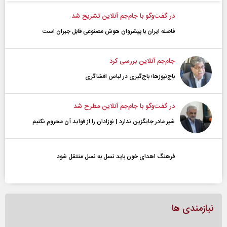
در گفت‌و‌گو با جام‌جم آنلاین تشریح شد
فاصله ایران با پیشرو‌ان هوش مصنوعی قابل جبران است
جام‌جم آنلاین بررسی کرد
باج‌نیوزها؛ باج‌گیری در لباس افشاگری
در گفت‌و‌گو با جام‌جم آنلاین مطرح شد
شیر مادر جایگزین ندارد | نوزادان را از فواید آن محروم نکنیم
فرهنگ اهدای خون باید نسل به نسل منتقل شود
نیازمندی ها