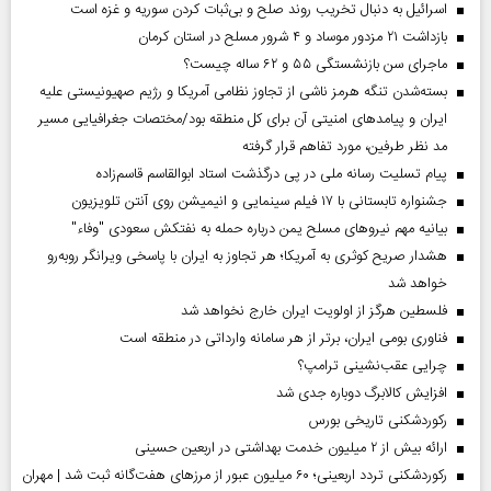
اسرائیل به دنبال تخریب روند صلح و بی‌ثبات کردن سوریه و غزه است
بازداشت ۲۱ مزدور موساد و ۴ شرور مسلح در استان کرمان
ماجرای سن بازنشستگی ۵۵ و ۶۲ ساله چیست؟
بسته‌شدن تنگه هرمز ناشی از تجاوز نظامی آمریکا و رژیم صهیونیستی علیه
ایران و پیامد‌های امنیتی آن برای کل منطقه بود/مختصات جغرافیایی مسیر
مد نظر طرفین، مورد تفاهم قرار گرفته
پیام تسلیت رسانه ملی در پی درگذشت استاد ابوالقاسم قاسم‌زاده
جشنواره تابستانی با ۱۷ فیلم سینمایی و انیمیشن روی آنتن تلویزیون
بیانیه مهم نیروهای مسلح یمن درباره حمله به نفتکش سعودی "وفاء"
هشدار صریح کوثری به آمریکا؛ هر تجاوز به ایران با پاسخی ویرانگر روبه‌رو
خواهد شد
فلسطین هرگز از اولویت ایران خارج نخواهد شد
فناوری بومی ایران، برتر از هر سامانه وارداتی در منطقه است
چرایی عقب‌نشینی ترامپ؟
افزایش کالابرگ دوباره جدی شد
رکوردشکنی تاریخی بورس
ارائه بیش از ۲ میلیون خدمت بهداشتی در اربعین حسینی
رکوردشکنی تردد اربعینی؛ ۶۰ میلیون عبور از مرزهای هفت‌گانه ثبت شد | مهران