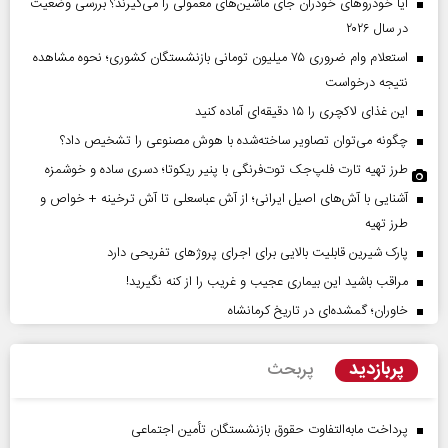
آیا خودروهای خودران جای ماشین‌های معمولی را می‌گیرند؟ بررسی وضعیت
در سال ۲۰۲۶
استعلام وام ضروری ۷۵ میلیون تومانی بازنشستگان کشوری؛ نحوه مشاهده
نتیجه درخواست
این غذای لاکچری را ۱۵ دقیقه‌ای آماده کنید
چگونه می‌توان تصاویر ساخته‌شده با هوش مصنوعی را تشخیص داد؟
طرز تهیه تارت فلپ‌جک توت‌فرنگی با پنیر ریکوتا؛ دسری ساده و خوشمزه
آشنایی با آش‌های اصیل ایرانی؛ از آش عباسعلی تا آش ترخینه + خواص و
طرز تهیه
پارک شیرین قابلیت‌ بالایی برای اجرای پروژهای تفریحی دارد
مراقب باشید این بیماری عجیب و غریب را از کنه نگیرید!
خاوران؛ گمشده‌ای در تاریخ کرمانشاه
پربازدید
پربحث
پرداخت مابه‌التفاوت حقوق بازنشستگان تأمین اجتماعی