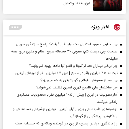
ایران + نقد و تحلیل
اخبار ویژه
چرا «طوبی» مورد استقبال مخاطبان قرار گرفت؟؛ پاسخ سازندگان سریال
صبحانه چی درست کنم؟ معرفی ۳۰ صبحانه سریع، سالم و مقوی برای همه
سلیقه‌ها
چرا برخی بیماران بعد از کرونا و آنفلوآنزا ماه‌ها بهبود نمی‌یابند؟
ثبت‌نام ۲.۵ میلیون زائر در سماح | عبور ۱.۷ میلیون نفر از مرز‌های اربعین
چرا بعد از سفرهای طولانی گوارش‌تان به هم می‌ریزد؟
چرا ساختمان‌های ناایمن تهران تعیین تکلیف نمی‌شوند؟
آمار معلولیت در ایران | بیش از ۱۰.۵ میلیون نفر با محدودیت عملکردی
زندگی می‌کنند
توصیه‌های طب سنتی برای زائران اربعین | بهترین نوشیدنی ضد عطش و
راهکارهای پیشگیری از گرمازدگی
راز ماندگاری «رادیو اربعین» از زبان دو گوینده؛ رسانه‌ای که حسینیه است