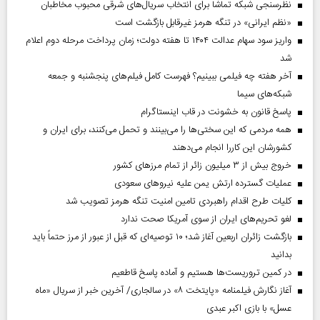
نظرسنجی شبکه تماشا برای انتخاب سریال‌های شرقی محبوب مخاطبان
«نظم ایرانی» در تنگه هرمز غیرقابل بازگشت است
واریز سود سهام عدالت ۱۴۰۴ تا هفته دولت؛ زمان پرداخت مرحله دوم اعلام
شد
آخر هفته چه فیلمی ببینیم؟ فهرست کامل فیلم‌های پنجشنبه و جمعه
شبکه‌های سیما
پاسخ قانون به خشونت در قاب اینستاگرام
همه مردمی که این سختی‌ها را می‌بینند و تحمل می‌کنند، برای ایران و
کشورشان این کاررا انجام می‌دهند
خروج بیش از ۳ میلیون زائر از تمام مرز‌های کشور
عملیات گسترده ارتش یمن علیه نیروهای سعودی
کلیات طرح اقدام راهبردی تامین امنیت تنگه هرمز تصویب شد
لغو تحریم‌های ایران از سوی آمریکا صحت ندارد
بازگشت زائران اربعین آغاز شد؛ ۱۰ توصیه‌ای که قبل از عبور از مرز حتماً باید
بدانید
در کمین تروریست‌ها هستیم و آماده پاسخ قاطعیم
آغاز نگارش فیلمنامه «پایتخت ۸» در سالجاری/ آخرین خبر از سریال «ماه
عسل» با بازی اکبر عبدی