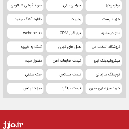
یوتوبروکرز
جراحی بینی
خرید گوشی شیائومی
هزینه پست
بخورات
دانلود آهنگ جدید
سئو در مشهد
نرم افزار CRM
webone.co
فروشگاه انتخاب من
هتل های تهران
کمک به خیریه
میکروبلیدینگ ابرو
قیمت ضایعات آهن
مفتول سیاه
کوچینگ سازمانی
قیمت هبلکس
جک سقفی
خرید میز اداری مدرن
قیمت میلگرد
میز کنفرانس