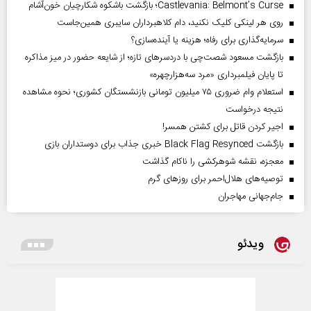
Castlevania: Belmont’s Curse؛ بازگشت باشکوه شکارچیان خون‌آشام
روی هر لینکی کلیک نکنید، دام کلاهبرداران سایبری همین‌جاست
سرمایه‌گذاری برای رفاه؛ هزینه یا آینده‌سازی؟
بازگشت مسعود شصت‌چی با دردسر‌های تازه؛ از شایعه حضور در میز مذاکره
تا پایان فیلمبرداری «مرد سه‌هزارچهره»
استعلام وام ضروری ۷۵ میلیون تومانی بازنشستگان کشوری؛ نحوه مشاهده
نتیجه درخواست
اجیر کردن قاتل برای کشتن همسر!
بازگشت Black Flag Resynced خبری جذاب برای دوستداران بازی
معجزه، نقشه شوهرکشی را ناکام گذاشت
توصیه‌های هلال‌احمر برای روز‌های گرم
جام‌جهانی مهاجران
ویدئو