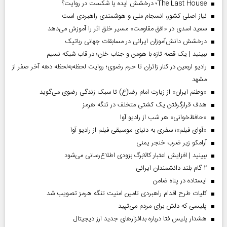
The Last House؛ درخشش ایده یا شکست در روایت؟
نیاز اصلی کشور، انسجام ملی و هوشمندی راهبردی است
سعید اسدی در «افق مقاومت» مسیر خلق اثر را آموزش می‌دهد
درخشش دانش‌آموزان ایرانی در مسابقات جهانی رباتیک
ببینید | یک قصه تازه با هومن و جناب‌ خان؛ در قاب شبکه نسیم
رادیو اربعین در کنار زائران تا حرم رضوی؛ روایت لحظه‌به‌لحظه دهه آخر صفر از
مشهد
«وطنم ایران» از زیارت امام رضا(ع) تا سبک زندگی رضوی می‌گوید
هدف قرارگرفتن یک کشتی متخلف در تنگه هرمز
«حافظ‌خوانی» هر شب از رادیو آوا
«آوای فیلم»؛ سفری به دنیای موسیقی فیلم از رادیو آوا
آرامکو زیر ضرب خنجر یمنی
ببینید | افزایش اعتبار کالابرگ بزودی اطلاع‌رسانی می‌شود
۲ گام بلند دانشمندان ایرانی
ایستاده در پناه ضامن
کلیات طرح اقدام راهبردی تامین امنیت تنگه هرمز تصویب شد
پلیسی که دلش برای مردم می‌تپید
هشدار پلیس فتا درباره بدافزار‌های جدید ارز دیجیتال