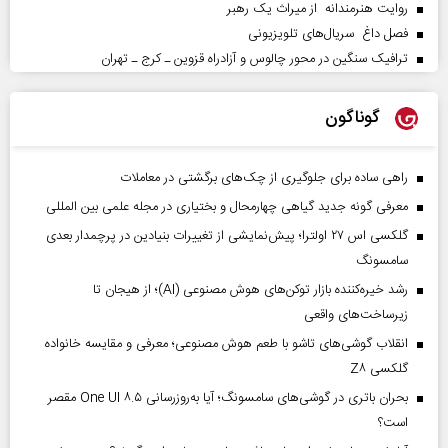
روایت هنرمندانه از میراث یک رهبر
فصل داغ سریال‌های تلویزیونی
ترافیک سنگین در محور چالوس و آزادراه قزوین ـ کرج ـ تهران
گوناگون
راهی ساده برای جلوگیری از چک‌های برگشتی در معاملات
معرفی گونه جدید گیاهی چهارمحال و بختیاری در مجله علمی بین المللی
گلکسی اس ۲۷ اولترا؛ پیش‌نمایشی از تغییرات بنیادین در پرچمدار بعدی
سامسونگ
رشد خیره‌کننده بازار توکن‌های هوش مصنوعی (AI)؛ از هیجان تا
زیرساخت‌های واقعی
انقلاب گوشی‌های تاشو‌ با طعم هوش مصنوعی؛ معرفی و مقایسه خانواده
گلکسی Z۸
بحران باتری در گوشی‌های سامسونگ؛ آیا به‌روزرسانی One UI ۸.۵ مقصر
است؟