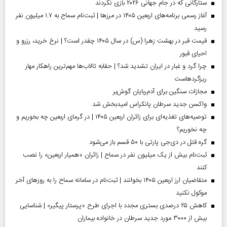
ستارگانی که در جام جهانی ۲۰۲۶ بازی نکردند
آغاز رسمی برنامه‌های اربعین ۱۴۰۵ در مرز‌ها | ثبت‌نام سماح به ۱.۷ میلیون نفر
رسید
قیمت قبر در بهشت زهرا (س) در سال ۱۴۰۵ چقدر است؟ | نرخ خرید، رزرو و
احیای قبور
چرا گرد و غبار در ایران تشدید شد؟ | حقابه تالاب‌ها مهم‌ترین راهکار مهار
ریزگردهاست
مجازات سنگین برای آدم‌ربایان گوش‌بر
واکسن جدید سرطان پانکراس امیدبخش شد
توصیه‌های تغذیه‌ای برای زائران اربعین ۱۴۰۵ | در گرمای اربعین چه بخوریم و
چه نخوریم؟
گره قتل در دی‌جی پارتی با ۵۰ قسم باز می‌شود
ثبت‌نام بیش از یک میلیون نفر در سماح | زائران «همیار اربعین» را نصب
کنند
متقاضیان ارز اربعین ۱۴۰۵ بخوانند | ثبت‌نام در سامانه سماح را به روز‌های آخر
موکول نکنید
کاهش ۲۵ درصدی بستری مجدد با اجرای طرح «پرستار پیگیر» | شناسایی
بیش از ۳۰۰۰ مورد جدید سرطان در خانواده بیماران