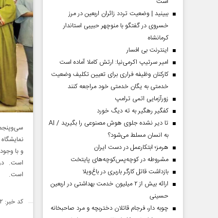
است
ببینید | وضعیت تردد زائران اربعین در مرز
خسروی در گفتگو با منوچهر حبیبی استاندار
کرمانشاه
اینترنت بی افسار
امیر سرتیپ اکرمی‌نیا: ارتش کاملا آماده است
کارکنان وظیفه فراری برای تعیین تکلیف وضعیت
خدمتی به یگان خدمتی خود مراجعه کنند
زورآزمایی اتمی ترامپ
کفگیر رهگیر به ته دیگ خورد
تا دیر نشده جلوی هوش مصنوعی را بگیرید / AI
سی‌وپنجمی
به انسان مسلط می‌شود؟
نمایشگاه 
هرمز؛ ابتکارعمل در دست ایران
و با وجود
مشروطه در کوچه‌پس‌کوچه‌های پایتخت
است. در ا
بازداشت قاتل کارگر باربری در باغ‌ویلا
است.
ارائه بیش از ۲ میلیون خدمت بهداشتی در اربعین
حسینی
کد خبر: ۱۴۵۷۱۳۲
چوبه دار، فرجام قاتلان دختربچه و مرد صاحبخانه