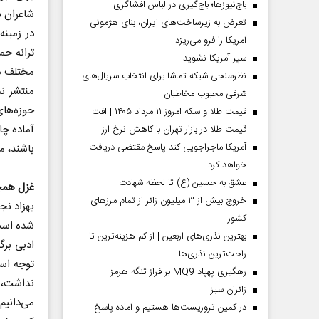
باج‌نیوزها؛ باج‌گیری در لباس افشاگری
شاعران ش
تعرض به زیرساخت‌های ایران، بنای هژمونی
در زمینه
آمریکا را فرو می‌ریزد
ترانه حم
سپر آمریکا نشوید
مختلف هم
نظرسنجی شبکه تماشا برای انتخاب سریال‌های
منتشر نم
شرقی محبوب مخاطبان
حوزه‌های
قیمت طلا و سکه امروز ۱۱ مرداد ۱۴۰۵ | افت
آماده چا
قیمت طلا در بازار تهران با کاهش نرخ ارز
آمریکا ماجراجویی کند پاسخ مقتضی دریافت
باشند، م
خواهد کرد
عشق به حسین (ع) تا لحظه شهادت
غزل همچ
خروج بیش از ۳ میلیون زائر از تمام مرز‌های
بهزاد نج
کشور
شده است 
بهترین نذری‌های اربعین | از کم هزینه‌ترین تا
ادبی برگ
راحت‌ترین نذری‌ها
توجه اس
رهگیری پهپاد MQ9 بر فراز تنگه هرمز
نداشت، 
‌زائران سبز
می‌دانیم
در کمین تروریست‌ها هستیم و آماده پاسخ