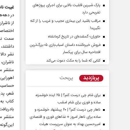
پارک شیرین قابلیت‌ بالایی برای اجرای پروژهای
غیبت نا
تفریحی دارد
مراقب باشید این بیماری عجیب و غریب را از کنه
از ناشرا
نگیرید!
اختصاصی
خاوران؛ گمشده‌ای در تاریخ کرمانشاه
سمت نشر
فروش خیره‌کننده داستان اسباب‌بازی ۵؛ بزرگ‌ترین
داشتند، 
افتتاحیه سال برای پیکسار
مقاومت در برابر
از باتلاق انرژی تا بن‌بست ترامپ
نشر دالا
کتابی که شما را به مکث دعوت می‌کند
ناشران،
منتشر می
کمیسیون اجتماعی
رضا سپهوند - سخنگوی کمیسیون انرژی مجلس
پربازدید
پربحث
اهورایی 
حساسیت 
شعر، پدی
برای شام چی درست کنم؟ | ۲۵ ایده خوشمزه،
کتاب به
ساده و فوری برای شام امشب
بادریافت
ناهار چی درست کنم؟ | ۲۰ پیشنهاد خوشمزه و
منتشر م
ساده برای ناهار امروز + غذاهای فوری و اقتصادی
امیرحسین بهداد به عنوان سرپرست هیئت
این‌گونه