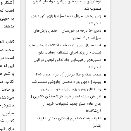
کوهنوردی و صعودهای ورزشی آذربایجان شرقی
آشکار و
منصوب شد
است که 
زمان پخش سریال «ماه عسل» با بازی اکبر عبدی
به خیلی 
اعلام شد
بدهند.
دمای ۵۰ درجه در خوزستان | احتمال بارش‌های
سیل‌آسا در ۳ استان
کتاب شعر
قصه سریال رویای نیمه شب اختلاف شیعه و سنی
مجید صال
نیست/ از روند اجرای فیلمنامه رضایت دارم
است در ح
مسیر‌های راهپیمایی جاماندگان اربعین در البرز
این‌که ه
اعلام شد
مردادماه
صفحات نخست روزنامه ها‌ی‌سه‌شنبه ۶ مردادماه
صفحات
و شعر هن
قیمت سکه و طلا در بازار آزاد در ۱۰ مرداد ۱۴۰۵
کتاب، م
ببینید | «چهل روز » محسن چاووشی منتشر شد
رسانه‌های برون‌مرزی راویان جهانی اربعین
و حامد 
افزایش سقف اعتبار خرید بازنشستگان کشوری |
می‌دهد، 
زمان اعلام مبلغ جدید تسهیلات خرید از
ناشر در 
فروشگاه‌ها
میلیون ت
اطراف رشت کجا بریم (جاهای دیدنی اطراف
کتاب شعر
رشت)
برای قبو