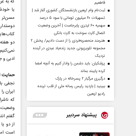
که به غر
قاطعیم
یا خودش
ثبت‌نام وام اربعین بازنشستگان کشوری آغاز شد |
مسن‌تر ک
تسهیلات ۲۰ میلیون تومانی با سود ۵ درصد
سهمیه ۶۰ لیتری پابرجاست | آخرین وضعیت
دوستدار 
اتصال کارت سوخت به کارت بانکی
هنرمند منحصر‌به‌فردی را از دست دادیم/ پخش ۲
دو هفته 
مجموعه تلویزیونی جدید زنده‌یاد عبدی در آینده
نزدیک
ادبی و ج
پزشکیان: باید دشمن را وادار کنیم به آنچه امضا
کرده پایبند بماند
حمایت ا
درگیری مرگبار ۲ پسرخاله در پارک
نجفی با 
ببینید | بازدید رئیس رسانه ملی از قلب تپنده
ایران را
رادیو اربعین
که ناشر
وضعیت، ح
پیشنهاد سردبیر
گفتم انت
از دو یا