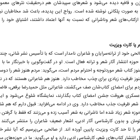
زن و قافیه دیده می‌شود و شعرهای سپیدشان هم درحقیقت نثرهای معمول
به صورت پلکانی نوشته شده است. رواج این پدیده، باعث شد مخاطبان نی
ازکتاب‌های شعر وناشرانی که نسبت به آنها اعتماد داشتند، اشتیاق خود را
 یا کارت ویزیت
حی خود از ترانه‌سرایان و شاعران نامدار است که با تأسیس نشر شانی، چن
وزه انتشار آثار شعر و ترانه فعال است. او در گفت‌و‌گویی با خبرنگار ما با ا
نوز کتاب شعر موردتوجه و احترام مردم است، می‌گوید: مردم هنوز شعر را دوس
 نخست روزنامه ها‌ی یکشنبه ۴ مردادماه
صفحات نخست روزنامه ها‌ی شنبه ۳ مردادماه
وز ظرفیت زیادی برای چذب مخاطب دارد. هنوز هم شاعرانی هستند که در ن
ردم برای امضای کتاب‌شان صف می‌کشند، شاعرانی مثل حمیدرضا برقعی، فاض
عسکری هروقت جشن امضای کتاب بگذارند، نمایشگاه شلوغ می‌شود و ای
شعر ظرفیت جذب مخاطب دارد. وی در ادامه می‌افزاید: قبول دارم که هم شا
حوزه شعر زیاد شده اما ناشرانی به شعر آسیب زده و می‌زنند که فقط با گرفتن د
ومان و بدون کارشناسی آثار ادبی، اشعار ضعیف شاعران را منتشر می‌کنن
 را تا حد کارت ویزیت پایین آورده اند. از صالحی می‌پرسیم که آیا نشر خ
ل انتشار کتاب‌های شعر، کارشناسی ادبی دارد و او می‌گوید: ما در حوزه‌های مخ