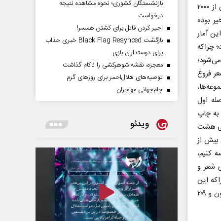
بازنشستگان کشوری؛ نحوه مشاهده نتیجه
آمارهای موسسه خانه کتاب و ادبیات ایران نشان می‌دهد در نمایشگاه امسال بیش از ۲۰۰۰
درخواست
یر بوده
اجیر کردن قاتل برای کشتن همسر!
که این آمار
بازگشت Black Flag Resynced خبری جذاب
یست؛ چراکه
برای دوستداران بازی
می‌شود؛
معجزه، نقشه شوهرکشی را ناکام گذاشت
عر فروغ
توصیه‌های هلال‌احمر برای روز‌های گرم
وعه‌ها،
جام‌جهانی مهاجران
له اول
نوان کتاب تألیفی به چاپ
ویدئو
ادبی هشت
ال بیش از
ه کنیم،
ی شعر و
اکه این
عناوین در این مدت ۱۵ هزار و ۳۵۱ نسخه بوده است، شمارگان کتاب‌های ادبی ۱۰ میلیون و ۲۰۹