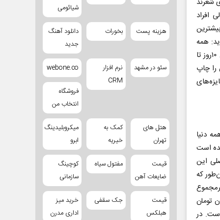
ی شعرند
شیائومی
 افراد
بیشترین
هزینه پست
بخورات
دانلود آهنگ
ید: همه
جدید
کتاب‌هایی که منتشر می‌کنیم، کارشناسی می‌شود.روند بررسی کارشناسی کتاب‌ها بین ۱۰روز تا
سئو در مشهد
نرم افزار
webone.co
 را چاپ
CRM
تاب نشر ما در جایزه‌های
فروشگاه
انتخاب من
هتل های
کمک به
میکروبلیدینگ
مه دنیا
تهران
خیریه
ابرو
مده است
لی این
قیمت
مفتول سیاه
کوچینگ
‌طور که
ضایعات آهن
سازمانی
درمجموع
قیمت
جک سقفی
خرید میز
ن تومان
هبلکس
اداری مدرن
 خریده است. در