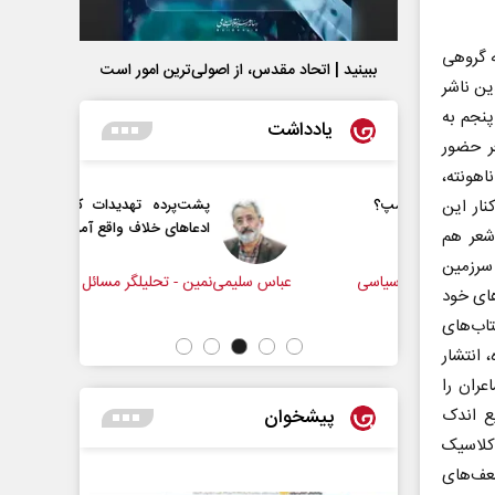
بود که گروهی
ببینید | اتحاد مقدس، از اصولی‌ترین امور است
ین ناشر
نجم به
یادداشت
ر حضور
اهونته،
رامپ؟
پشت‌پرده تهدیدات کوتاه‏‌مدت و
نار این
ادعا‌های خلاف واقع آمریکا
شعر هم
 سرزمین
ل سیاسی
عباس سلیمی‌نمین - تحلیلگر مسائل سیاسی
رحمت‌الله
های خود
مجلس
اب‌های
 انتشار
ران را
پیشخوان
یع اندک
کلاسیک
ضعف‌های