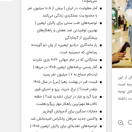
نمی‌شوند؟
آمار معلولیت در ایران | بیش از ۱۰.۵ میلیون نفر
با محدودیت عملکردی زندگی می‌کنند
توصیه‌های طب سنتی برای زائران اربعین |
بهترین نوشیدنی ضد عطش و راهکارهای
پیشگیری از گرمازدگی
راز ماندگاری «رادیو اربعین» از زبان دو گوینده؛
رسانه‌ای که حسینیه است
ستارگانی که در جام جهانی ۲۰۲۶ بازی نکردند
آغاز رسمی برنامه‌های اربعین ۱۴۰۵ در مرز‌ها |
ثبت‌نام سماح به ۱.۷ میلیون نفر رسید
ل از این
قیمت قبر در بهشت زهرا (س) در سال ۱۴۰۵
توجه است
چقدر است؟ | نرخ خرید، رزرو و احیای قبور
ابل توجه
چرا گرد و غبار در ایران تشدید شد؟ | حقابه
فت داشته
تالاب‌ها مهم‌ترین راهکار مهار ریزگردهاست
مجازات سنگین برای آدم‌ربایان گوش‌بر
واکسن جدید سرطان پانکراس امیدبخش شد
توصیه‌های تغذیه‌ای برای زائران اربعین ۱۴۰۵ |