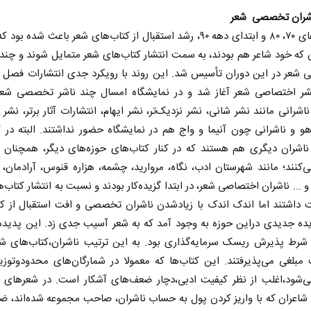
شران تخصصی شعر
در دهه‌های ۷۰، ۸۰ و ابتدای دهه ۹۰، رشد استقبال از کتاب‌های شعر باعث شده 
ن که خود شاعر هم بودند، به سمت انتشار کتاب‌های شعر متمایل شوند و چند
 شعر در این دوران تأسیس شد. این روند با رویکرد جدی انتشارات فصل پ
 اختصاصی شعر آغاز شد و در نمایشگاه امسال چند ناشر تخصصی شع
ناشرانی مانند نشر شانی، نشر نزدیک‌تر، نشر ایهام، انتشارات آثار برتر، نشر ن
حکایت یک تاریخ و دو زندگی
چرایی عقب‌نشینی ت
هو و ناشرانی چون آنیما و واج هم در نمایشگاه حضور نداشتند. البته در ک
نرگس خانعلی‌زاده - روزنامه‌نگار
 ناشران دیگری هم هستند که در کنار کتاب‌های حوزه‌های دیگر، همچنان 
‌کنند؛ مانند شهرستان ادب، نگاه، مروارید، چشمه، هزاره قنوس، آرادمان،
دکتر یدالله جوانی - تحلیلگر مسائ
و ... ناشران اختصاصی شعر، در ابتدا گزیده‌کار بودند و نسبت به انتشار کتاب‌
داشتند اما اندک اندک با زیادشدن ناشران تخصصی و افت استقبال از کت
ده جدیدی دراین حوزه به وجود آمد که به شعر آسیب جدی زد. این پدیده،
 شرط پذیرش ریسک سرمایه‌گذاری بود. به این ترتیب ناشران،کتاب‌های شاع
 مبلغی می‌پذیرفتند. این کتاب‌ها که معمولا در شمارگان‌های محدودوتوز
ی‌شود،اغلب از نظر کیفیت ادبی،دچار ضعف‌های آشکار است. در شعرهای 
 شاعران که با واریز کردن پول به حساب ناشران، صاحب مجموعه شده‌اند، 