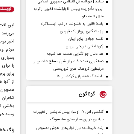
ببینید | فرمانده کل انتظامی جمهوری اسلامی
نویسند
ایران­: مأموریت پلیس تا بازگشت آخرین زائر به
منزل ادامه دارد
پاسخ قانون به خشونت در قاب اینستاگرام
این افت 
راز ماندگاری پرواز یک قهرمان
می‌رسد 
نقشه جهادی برای ایران
اخیر توج
رکوردشکنی تاریخی بورس
مردم وم
هم دنبال جوانگرایی هستم هم نتیجه
بسیاری 
دستگیری تعداد ۸ نفر از اشرار مسلح شاخص و
را برای 
مرتبطین گروهک های تروریستی
برای برج
قطعه گمشده پازل کهکشانی‌ها
از آنها 
همچون «س
گوناگون
شاعران م
بخشی از 
گلکسی اس ۲۷ اولترا؛ پیش‌نمایشی از تغییرات
زمینه حر
بنیادین در پرچمدار بعدی سامسونگ
رشد خیره‌کننده بازار توکن‌های هوش مصنوعی
زنگ خطر