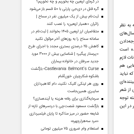
در گرمای اربعین چه بخوریم و چه نخوریم؟
گره قتل در دی‌جی پارتی با ۵۰ قسم باز می‌شود
ثبت‌نام بیش از یک میلیون نفر در سماح |
زائران «همیار اربعین» را نصب کنند
 به نظر
متقاضیان ارز اربعین ۱۴۰۵ بخوانند | ثبت‌نام در
ال‌های
سامانه سماح را به روز‌های آخر موکول نکنید
جه‌دادن
کاهش ۲۵ درصدی بستری مجدد با اجرای طرح
ده است
«پرستار پیگیر» | شناسایی بیش از ۳۰۰۰ مورد
ت لازم
جدید سرطان در خانواده بیماران
هایی هم
Castlevania: Belmont’s Curse؛ بازگشت
ه نباید
باشکوه شکارچیان خون‌آشام
ننده‌ای
روی هر لینکی کلیک نکنید، دام کلاهبرداران
 از شعر
سایبری همین‌جاست
ته توجه
سرمایه‌گذاری برای رفاه؛ هزینه یا آینده‌سازی؟
 در این
بازگشت مسعود شصت‌چی با دردسر‌های تازه؛ از
شایعه حضور در میز مذاکره تا پایان فیلمبرداری
«مرد سه‌هزارچهره»
استعلام وام ضروری ۷۵ میلیون تومانی