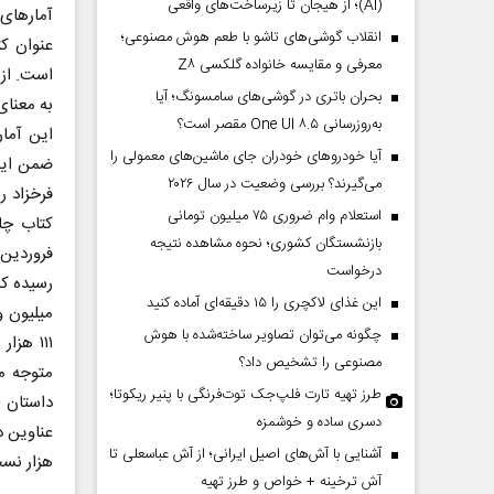
(AI)؛ از هیجان تا زیرساخت‌های واقعی
انقلاب گوشی‌های تاشو‌ با طعم هوش مصنوعی؛
عنوان کت
معرفی و مقایسه خانواده گلکسی Z۸
بحران باتری در گوشی‌های سامسونگ؛ آیا
به‌روزرسانی One UI ۸.۵ مقصر است؟
این آمار
آیا خودروهای خودران جای ماشین‌های معمولی را
ضمن این‌
می‌گیرند؟ بررسی وضعیت در سال ۲۰۲۶
فرخزاد ر
استعلام وام ضروری ۷۵ میلیون تومانی
کتاب چا
بازنشستگان کشوری؛ نحوه مشاهده نتیجه
درخواست
این غذای لاکچری را ۱۵ دقیقه‌ای آماده کنید
چگونه می‌توان تصاویر ساخته‌شده با هوش
۱۱۱ هز
مصنوعی را تشخیص داد؟
متوجه می
طرز تهیه تارت فلپ‌جک توت‌فرنگی با پنیر ریکوتا؛
داستان ا
دسری ساده و خوشمزه
آشنایی با آش‌های اصیل ایرانی؛ از آش عباسعلی تا
هزار نسخه ب
آش ترخینه + خواص و طرز تهیه