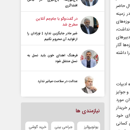
ال حاضر
افشاگری
ر زمینه
در گفت‌و‌گو با جام‌جم آنلاین
وزه‌های
مطرح شد
 نداشت،
شیر مادر جایگزین ندارد | نوزادان را
دبیرهای
از فواید آن محروم نکنیم
ها آثار
ا داشته
فرهنگ اهدای خون باید نسل به
نسل منتقل شود
عدالت در سلامت میانبر ندارد
 ادبیات
و جوایز
ان مورد
خریدار
نیازمندی ها
ای خود
ی کسانی
یوتوبروکرز
جراحی بینی
خرید گوشی