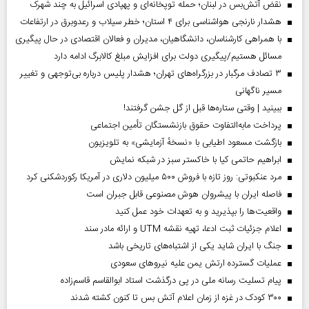
نقض آتش‌بس در لبنان؛ حمله توپخانه‌ای و پهپادی اسرائیل به چند شهرک
هشدار نارنجی هواشناسی برای ۴ استان؛ خطر سیلاب و رعدوبرق در ارتفاعات
با همراهی کارشناسان، دانشگاهیان، مدیران و فعالان اقتصادی در حال پیگیری
مسائل هستیم/پیگیری دولت برای افزایش مبلغ کالابرگ ادامه دارد
۳ تصادف مرگبار در بزرگراه‌های تهران؛ هشدار پلیس درباره بی‌توجهی و تغییر
مسیر ناگهانی
ببینید | وقتی ستاره‌ها قبل از گل جشن گرفتند!
پرداخت مابه‌التفاوت حقوق بازنشستگان تأمین اجتماعی
بازگشت مسعود اطیابی با «نسخهٔ آزمایشی» به تلویزیون
ابراهیم حاتمی کیا با خاکستر سبز در شبکه نمایش
مرد عنکبوتی: روز تازه با فروش ۵۰۰ میلیون دلاری در آمریکا رکوردشکنی کرد
فاصله ایران با پیشرو‌ان هوش مصنوعی قابل جبران است
واقعیت‌ها را بپذیرید و به تعهدات خود عمل کنید
اعلام جزئیات ثبت ادعا، تهیه نقشه UTM و ارائه مادر سند
جنگ با ایران شاید یکی از اشتباه‌های تاریخی باشد
عملیات گسترده ارتش یمن علیه نیروهای سعودی
پیام تسلیت رسانه ملی در پی درگذشت استاد ابوالقاسم قاسم‌زاده
۳۰۰ کودک در غزه از زمان اعلام آتش بس تا کنون کشته شدند