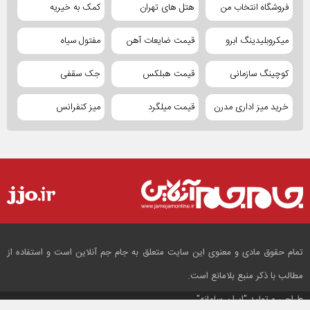
فروشگاه انتخاب من
هتل های تهران
کمک به خیریه
میکروبلیدینگ ابرو
قیمت ضایعات آهن
مفتول سیاه
کوچینگ سازمانی
قیمت هبلکس
جک سقفی
خرید میز اداری مدرن
قیمت میلگرد
میز کنفرانس
تمام حقوق مادی و معنوی این سایت متعلق به جام جم آنلاین است و استفاده از
مطالب با ذکر منبع بلامانع است.
طراحی و تولید
"ایران سامانه"