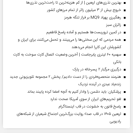
بهترین نذری‌های اربعین | از کم هزینه‌ترین تا راحت‌ترین نذری‌ها
خروج بیش از ۳ میلیون زائر از تمام مرز‌های کشور
رهگیری پهپاد MQ9 بر فراز تنگه هرمز
‌زائران سبز
در کمین تروریست‌ها هستیم و آماده پاسخ قاطعیم
همه مردمی که این سختی‌ها را می‌بینند و تحمل می‌کنند، برای ایران و
کشورشان این کاررا انجام می‌دهند
سهمیه ۶۰ لیتری پابرجاست | آخرین وضعیت اتصال کارت سوخت به کارت
بانکی
درگیری مرگبار ۲ پسرخاله در پارک
هنرمند منحصر‌به‌فردی را از دست دادیم/ پخش ۲ مجموعه تلویزیونی جدید
زنده‌یاد عبدی در آینده نزدیک
پزشکیان: باید دشمن را وادار کنیم به آنچه امضا کرده پایبند بماند
لغو تحریم‌های ایران از سوی آمریکا صحت ندارد
پاسخ قانون به خشونت در قاب اینستاگرام
اربعین ۱۴۰۵ در قاب صدا؛ روایت بزرگ‌ترین اجتماع شیعیان از شبکه‌های
رادیویی