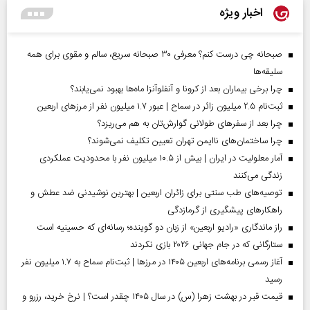
اخبار ویژه
صبحانه چی درست کنم؟ معرفی ۳۰ صبحانه سریع، سالم و مقوی برای همه
سلیقه‌ها
چرا برخی بیماران بعد از کرونا و آنفلوآنزا ماه‌ها بهبود نمی‌یابند؟
ثبت‌نام ۲.۵ میلیون زائر در سماح | عبور ۱.۷ میلیون نفر از مرز‌های اربعین
چرا بعد از سفرهای طولانی گوارش‌تان به هم می‌ریزد؟
چرا ساختمان‌های ناایمن تهران تعیین تکلیف نمی‌شوند؟
آمار معلولیت در ایران | بیش از ۱۰.۵ میلیون نفر با محدودیت عملکردی
زندگی می‌کنند
توصیه‌های طب سنتی برای زائران اربعین | بهترین نوشیدنی ضد عطش و
راهکارهای پیشگیری از گرمازدگی
راز ماندگاری «رادیو اربعین» از زبان دو گوینده؛ رسانه‌ای که حسینیه است
ستارگانی که در جام جهانی ۲۰۲۶ بازی نکردند
آغاز رسمی برنامه‌های اربعین ۱۴۰۵ در مرز‌ها | ثبت‌نام سماح به ۱.۷ میلیون نفر
رسید
قیمت قبر در بهشت زهرا (س) در سال ۱۴۰۵ چقدر است؟ | نرخ خرید، رزرو و