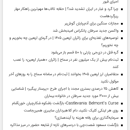
احیای قبور
چرا گرد و غبار در ایران تشدید شد؟ | حقابه تالاب‌ها مهم‌ترین راهکار مهار
ریزگردهاست
مجازات سنگین برای آدم‌ربایان گوش‌بر
واکسن جدید سرطان پانکراس امیدبخش شد
توصیه‌های تغذیه‌ای برای زائران اربعین ۱۴۰۵ | در گرمای اربعین چه بخوریم و
چه نخوریم؟
گره قتل در دی‌جی پارتی با ۵۰ قسم باز می‌شود
ثبت‌نام بیش از یک میلیون نفر در سماح | زائران «همیار اربعین» را نصب
کنند
متقاضیان ارز اربعین ۱۴۰۵ بخوانند | ثبت‌نام در سامانه سماح را به روز‌های آخر
موکول نکنید
کاهش ۲۵ درصدی بستری مجدد با اجرای طرح «پرستار پیگیر» | شناسایی
بیش از ۳۰۰۰ مورد جدید سرطان در خانواده بیماران
Castlevania: Belmont’s Curse؛ بازگشت باشکوه شکارچیان خون‌آشام
روی هر لینکی کلیک نکنید، دام کلاهبرداران سایبری همین‌جاست
سرمایه‌گذاری برای رفاه؛ هزینه یا آینده‌سازی؟
بازگشت مسعود شصت‌چی با دردسر‌های تازه؛ از شایعه حضور در میز مذاکره