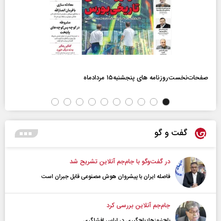
صفحات‌نخست‌روزنامه ها‌ی پنجشنبه‌۱۵ مردادماه
گفت و گو
در گفت‌و‌گو با جام‌جم آنلاین تشریح شد
فاصله ایران با پیشرو‌ان هوش مصنوعی قابل جبران است
جام‌جم آنلاین بررسی کرد
باج‌نیوزها؛ باج‌گیری در لباس افشاگری