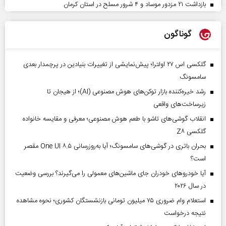
بازداشت ۲۱ مزدور موساد و ۴ شرور مسلح در استان کرمان
گوناگون
گلکسی اس ۲۷ اولترا؛ پیش‌نمایشی از تغییرات بنیادین در پرچمدار بعدی
سامسونگ
رشد خیره‌کننده بازار توکن‌های هوش مصنوعی (AI)؛ از هیجان تا
زیرساخت‌های واقعی
انقلاب گوشی‌های تاشو‌ با طعم هوش مصنوعی؛ معرفی و مقایسه خانواده
گلکسی Z۸
بحران باتری در گوشی‌های سامسونگ؛ آیا به‌روزرسانی One UI ۸.۵ مقصر
است؟
آیا خودروهای خودران جای ماشین‌های معمولی را می‌گیرند؟ بررسی وضعیت
در سال ۲۰۲۶
استعلام وام ضروری ۷۵ میلیون تومانی بازنشستگان کشوری؛ نحوه مشاهده
نتیجه درخواست