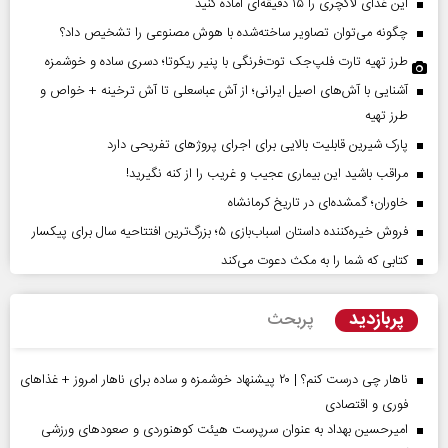
این غذای لاکچری را ۱۵ دقیقه‌ای آماده کنید
چگونه می‌توان تصاویر ساخته‌شده با هوش مصنوعی را تشخیص داد؟
طرز تهیه تارت فلپ‌جک توت‌فرنگی با پنیر ریکوتا؛ دسری ساده و خوشمزه
آشنایی با آش‌های اصیل ایرانی؛ از آش عباسعلی تا آش ترخینه + خواص و
طرز تهیه
پارک شیرین قابلیت‌ بالایی برای اجرای پروژهای تفریحی دارد
مراقب باشید این بیماری عجیب و غریب را از کنه نگیرید!
خاوران؛ گمشده‌ای در تاریخ کرمانشاه
فروش خیره‌کننده داستان اسباب‌بازی ۵؛ بزرگ‌ترین افتتاحیه سال برای پیکسار
کتابی که شما را به مکث دعوت می‌کند
پربازدید
پربحث
ناهار چی درست کنم؟ | ۲۰ پیشنهاد خوشمزه و ساده برای ناهار امروز + غذاهای
فوری و اقتصادی
امیرحسین بهداد به عنوان سرپرست هیئت کوهنوردی و صعودهای ورزشی