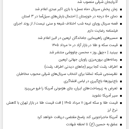
آذربایجان شرقی منصوب شد
زمان پخش سریال «ماه عسل» با بازی اکبر عبدی اعلام شد
دمای ۵۰ درجه در خوزستان | احتمال بارش‌های سیل‌آسا در ۳ استان
قصه سریال رویای نیمه شب اختلاف شیعه و سنی نیست/ از روند اجرای
فیلمنامه رضایت دارم
مسیر‌های راهپیمایی جاماندگان اربعین در البرز اعلام شد
قیمت سکه و طلا در بازار آزاد در ۱۰ مرداد ۱۴۰۵
ببینید | «چهل روز » محسن چاووشی منتشر شد
رسانه‌های برون‌مرزی راویان جهانی اربعین
اطراف رشت کجا بریم (جاهای دیدنی اطراف رشت)
نظرسنجی شبکه تماشا برای انتخاب سریال‌های شرقی محبوب مخاطبان
باج‌نیوزها؛ باج‌گیری در لباس افشاگری
تعرض به زیرساخت‌های ایران، بنای هژمونی آمریکا را فرو می‌ریزد
سپر آمریکا نشوید
قیمت طلا و سکه امروز ۱۱ مرداد ۱۴۰۵ | افت قیمت طلا در بازار تهران با کاهش
نرخ ارز
آمریکا ماجراجویی کند پاسخ مقتضی دریافت خواهد کرد
عشق به حسین (ع) تا لحظه شهادت