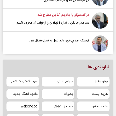
در گفت‌و‌گو با جام‌جم آنلاین مطرح شد
شیر مادر جایگزین ندارد | نوزادان را از فواید آن محروم نکنیم
فرهنگ اهدای خون باید نسل به نسل منتقل شود
نیازمندی ها
یوتوبروکرز
جراحی بینی
خرید گوشی شیائومی
هزینه پست
بخورات
دانلود آهنگ جدید
سئو در مشهد
نرم افزار CRM
webone.co