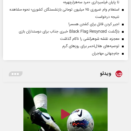
تا پایان فیلمبرداری «مرد سه‌هزارچهره»
استعلام وام ضروری ۷۵ میلیون تومانی بازنشستگان کشوری؛ نحوه مشاهده
نتیجه درخواست
اجیر کردن قاتل برای کشتن همسر!
بازگشت Black Flag Resynced خبری جذاب برای دوستداران بازی
معجزه، نقشه شوهرکشی را ناکام گذاشت
توصیه‌های هلال‌احمر برای روز‌های گرم
جام‌جهانی مهاجران
ویدئو