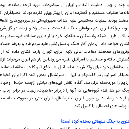
 چند و چون عملیات انتقامی ایران از موضوعات مورد توجه رسانه‌ها بود.
انه‌ها عملیات مستقیم و گسترده ایران را پیش‌بینی نکرده بودند. تحلیلگران ا
 معتقد بودند عملیات مستقیمی علیه اهداف صهیونیستی در سرزمین‌های اشغالی
بود، چراکه ایران هم خواهان جنگ بلندمدت نیست. رادیو زمانه در گزارشی
تمالا از طریق شبکه وابستگان منطقه‌ای خود یا از طریق عملیات غیرمستقیم به 
ان خواهد داد. اززمان آغاز جنگ و نسل‌کشی علیه مردم غزه و به‌رغم حملا
وترورهای هدفمند مقامات عالی رتبه ایران، تهران بارها نشان داده که از 
سترش یافته و مستقیم با اسرائیل طفره می‌رود.این بار هم ایران می‌تواند ازش
 منطقه‌ای خود برای واکنش علیه اسرائیل یا منافع آمریکا در منطقه استفاده ک
حلیلگر اسرائیلی در گفت‌وگو با ایران اینترنشنال مدعی شد: اگر ایران نخواهد
ژیم را موردحمله قراردهد، آنگاه نقش نیروهای نیابتی ازجمله حزب‌ا...وجهاد
رنگ خواهد شد‌؛ گروه‌هایی که آنها را دربرابر حاکمیت، رعیت در برابر ارباب خو
 از دید رسانه‌هایی چون ایران اینترنشنال، ایران حتی در صورت حمله مح
د پیامدهای احتمالی را کنترل کند.
کنون به جنگ تبلیغاتی بسنده کرده است!