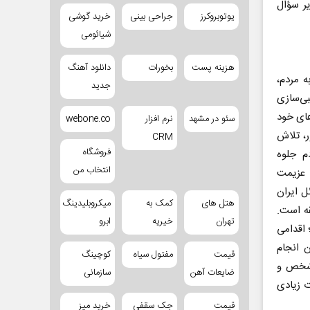
یر سؤال
یوتوبروکرز
جراحی بینی
خرید گوشی
شیائومی
هزینه پست
بخورات
دانلود آهنگ
ه مردم،
جدید
بی‌سازی
های خود
سئو در مشهد
نرم افزار
webone.co
ر، تلاش
CRM
فروشگاه
م جلوه
انتخاب من
ه عزیمت
 ایران
هتل های
کمک به
میکروبلیدینگ
ه است.
تهران
خیریه
ابرو
 اقدامی
ن انجام
قیمت
مفتول سیاه
کوچینگ
امشخص و
ضایعات آهن
سازمانی
ت زیادی
قیمت
جک سقفی
خرید میز