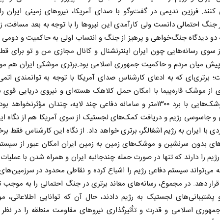
ند. فرزین ندیمی در گفت‌وگو با صدای آمریکا، نیروهای زمینی ایران ر
 جنگ احتمالی دانست ولی کارآمدی این نیروها را با توجه به بعد مسافت، ز
ئه دو دیدگاه جنگ‌خواهی و پرهیز از جنگ و انتساب اولی به حاکمیت و دومی ب
 سوی رسانه‌هایی چون ایران اینترنشنال و کانال مجازی من و تو برای قط
پیش میان مردم و حاکمیت جمهوری اسلامی بود.برتری موشکی ایران هم مور
ت‌؛ برتری‌ای که به ادعای کارشناس صدای آمریکا با توجه به توانمندی اتمی
ی از موشک قاره‌پیما با امکان حمل کلاهک هسته‌ای و نیروی دریایی قوی ب
حمل موشک‌هایی با برد ۱۳۰۰متر و سامانه دفاعی چند لایه، چندان مؤثرنخواهد ب
 و جاسوسی رژیم و دریافت کمک‌های لجستیک از سوی آمریکا هم از نگاه ای
دی با ایران به رژیم اشغالگر، برتری خواهد داد. از نگاه این کارشناس فقط برخ
های بدون سرنشین و موشک‌های زمین به زمین ایران امکان عبور از سیستم 
رژیم را دارند که تنها در صورت حمله چندجانبه ایران و همراه شدن با عملیات
ه می‌تواند سیستم دفاعی رژیم را اشباع کرده و نقاطی محدود در سرزمین‌های
رار دهد. در مجموع، رسانه‌های معاند برتری در جنگ احتمالی را به موجب 
 پشتیبانی‌های لجستیک به رژیم دادند، حال آن که توانایی اطلاعاتی، م
مهوری اسلامی و قدرت و تأثیرگذاری نیروهای مقاومت منطقه را در نظر نگ