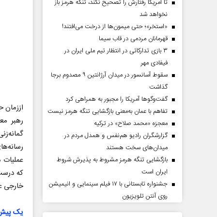
تا آمریکا رفتارش را تصحیح نکند، تنگه هرمز باز
نخواهد شد
«استخر»‌‌؛ حتی میمون‌ها از درخت می‌افتند!
قهرمانان مردمی در قاب سیما
۳ بازی تدارکاتی در انتظار تیم ملی ایران در
فیفادی مهر
سقوط آسانسور در میدان آرژانتین ۹ مصدوم برجا
گذاشت
گفت‌وگوها آمریکا را مجبور به همراهی کرد
تفاهم با عمان به‌معنی بازگشایی تنگه هرمز نیست
رهبر مع
معجزه «محمد صلاح» در ترکیه
گمانه‌زن
گزارشگران رادیو هم‌نفس و همدل مردم در
رسانه‌ها
میدان‌های سخت هستند
بازگشایی تنگه هرمز مشروط به پذیرش شروط
ایران است
که درست ا
جشنواره تابستانی با ۱۷ فیلم سینمایی و انیمیشن
خارجی عم
روی آنتن تلویزیون
یک پیش‌ب