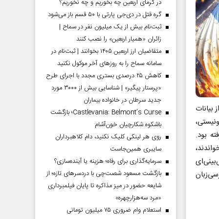
در گرمای اربعین چه بخوریم و چه نخوریم؟
گره قتل در دی‌جی پارتی با ۵۰ قسم باز می‌شود
ثبت‌نام بیش از یک میلیون نفر در سماح |
زائران «همیار اربعین» را نصب کنند
متقاضیان ارز اربعین ۱۴۰۵ بخوانند | ثبت‌نام در
سامانه سماح را به روز‌های آخر موکول نکنید
کاهش ۲۵ درصدی بستری مجدد با اجرای طرح
«پرستار پیگیر» | شناسایی بیش از ۳۰۰۰ مورد
جدید سرطان در خانواده بیماران
ز بیانات
Castlevania: Belmont’s Curse؛ بازگشت
نیستی،
باشکوه شکارچیان خون‌آشام
ه‌ بود.
روی هر لینکی کلیک نکنید، دام کلاهبرداران
واندند،
سایبری همین‌جاست
؛ پیش‌بینی‌ای‌
سرمایه‌گذاری برای رفاه؛ هزینه یا آینده‌سازی؟
بازگشت مسعود شصت‌چی با دردسر‌های تازه؛ از
رسی‌زبان
شایعه حضور در میز مذاکره تا پایان فیلمبرداری
«مرد سه‌هزارچهره»
استعلام وام ضروری ۷۵ میلیون تومانی