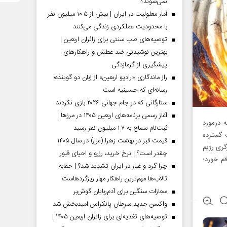
نمی‌شوند؟
آمار معلولیت در ایران | بیش از ۱۰.۵ میلیون نفر
با محدودیت عملکردی زندگی می‌کنند
توصیه‌های طب سنتی برای زائران اربعین |
بهترین نوشیدنی ضد عطش و راهکارهای
پیشگیری از گرمازدگی
راز ماندگاری «رادیو اربعین» از زبان دو گوینده؛
رسانه‌ای که حسینیه است
ستارگانی که در جام جهانی ۲۰۲۶ بازی نکردند
آغاز رسمی برنامه‌های اربعین ۱۴۰۵ در مرز‌ها |
ه درمورد
ثبت‌نام سماح به ۱.۷ میلیون نفر رسید
 گسترده
قیمت قبر در بهشت زهرا (س) در سال ۱۴۰۵
گری رژیم
چقدر است؟ | نرخ خرید، رزرو و احیای قبور
وردین و بامداد یکشنبه ۲۶فروردین رقم خورد‌؛
چرا گرد و غبار در ایران تشدید شد؟ | حقابه
تالاب‌ها مهم‌ترین راهکار مهار ریزگردهاست
مجازات سنگین برای آدم‌ربایان گوش‌بر
واکسن جدید سرطان پانکراس امیدبخش شد
توصیه‌های تغذیه‌ای برای زائران اربعین ۱۴۰۵ |