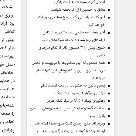
اتصال کارت سوخت به کارت بانکی
مشخص کن
عشق به حسین (ع) تا لحظه شهادت
برتری در
آمریکا ماجراجویی کند پاسخ مقتضی دریافت
برد. ارا
خواهد کرد
تلاشی از
آخر هفته چه فیلمی ببینیم؟ فهرست کامل
بیش از 
فیلم‌های پنجشنبه و جمعه شبکه‌های سیما
قرار گرف
خروج بیش از ۳ میلیون زائر از تمام مرز‌های
کشور
بهره‌مند
همه مردمی که این سختی‌ها را می‌بینند و تحمل
می‌کنند، برای ایران و کشورشان این کاررا انجام
اطلاعاتی
می‌دهند
در هماور
پاسخ قانون به خشونت در قاب اینستاگرام
هواپیما
درگیری مرگبار ۲ پسرخاله در پارک
چندلایه 
رهگیری پهپاد MQ9 بر فراز تنگه هرمز
همه‌جانب
عملیات گسترده ارتش یمن علیه نیروهای سعودی
را هدف ق
‌زائران سبز
نظامی و
ویژه‌برنامه‌های اربعین شبکه‌های سیما اعلام شد؛ از
پهپادی ج
ارتباط زنده با کربلا تا روایت بزرگ‌ترین اجتماع