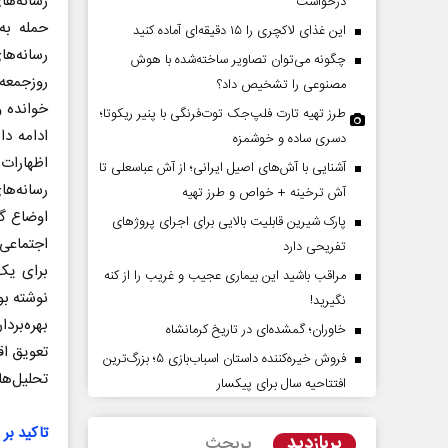
رسانه‌ها
درخواست
حمله به
این غذای لاکچری را ۱۵ دقیقه‌ای آماده کنید
رسانه‌ه
چگونه می‌توان تصاویر ساخته‌شده با هوش
مصنوعی را تشخیص داد؟
خوانده و
طرز تهیه تارت فلپ‌جک توت‌فرنگی با پنیر ریکوتا؛
ادامه دا
دسری ساده و خوشمزه
اظهارات
آشنایی با آش‌های اصیل ایرانی؛ از آش عباسعلی تا
رسانه‌ها
آش ترخینه + خواص و طرز تهیه
 پویایی و اعتبار
سازمان ملل بی‌بدیل نیست
اوضاع گو
پارک شیرین قابلیت‌ بالایی برای اجرای پروژهای
محمدحسن زورق
اجتماعی،
تفریحی دارد
برای یک 
مراقب باشید این بیماری عجیب و غریب را از کنه
رشد رسانه
اسماع
نوشته بو
نگیرید!
بهره‌برد
خاوران؛ گمشده‌ای در تاریخ کرمانشاه
فروش خیره‌کننده داستان اسباب‌بازی ۵؛ بزرگ‌ترین
تحلیل‌ها
افتتاحیه سال برای پیکسار
تاکید بر
پربازدید
پربحث