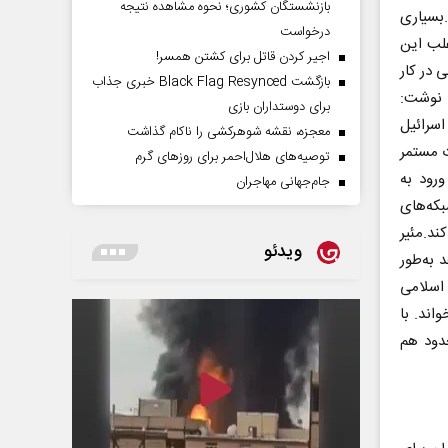
بازنشستگان کشوری؛ نحوه مشاهده نتیجه
بسیاری
درخواست
غلب این
اجیر کردن قاتل برای کشتن همسر!
 در کار
بازگشت Black Flag Resynced خبری جذاب
 نوشت:
برای دوستداران بازی
اسرائیل
معجزه، نقشه شوهرکشی را ناکام گذاشت
ت مستمر
توصیه‌های هلال‌احمر برای روز‌های گرم
ورود به
جام‌جهانی مهاجران
بکه‌های
ند.مئیر
ویدئو
 به‌طور
 اسلامی
اند. با
دود هم