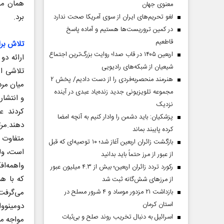
همان مسأ
معنوی جهان
برد.
لغو تحریم‌های ایران از سوی آمریکا صحت ندارد
در کمین تروریست‌ها هستیم و آماده پاسخ
قاطعیم
تلاش برا
اربعین ۱۴۰۵ در قاب صدا؛ روایت بزرگ‌ترین اجتماع
ارائه دو
شیعیان از شبکه‌های رادیویی
تلاشی از
هنرمند منحصر‌به‌فردی را از دست دادیم/ پخش ۲
میان مرد
مجموعه تلویزیونی جدید زنده‌یاد عبدی در آینده
و انتشار
نزدیک
کردند ع
پزشکیان: باید دشمن را وادار کنیم به آنچه امضا
دهند.مرت
کرده پایبند بماند
متفاوت 
بازگشت زائران اربعین آغاز شد؛ ۱۰ توصیه‌ای که قبل
است، ول
از عبور از مرز حتماً باید بدانید
واهمه‌اف
رکورد تردد زائران اربعین؛ بیش از ۴.۳ میلیون عبور
که با هد
از مرزهای شش‌گانه ثبت شد
می‌گرفت،
بازداشت ۲۱ مزدور موساد و ۴ شرور مسلح در
استان کرمان
دومینووا
اسرائیل به دنبال تخریب روند صلح و بی‌ثبات
مواجه می