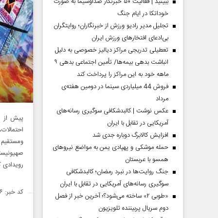
ببینید | فعالیت ۵۰ خبرنگار صداوسیما به صورت
خوداتکا در ایام جنگ
تجلیل مدیر رادیو ورزش از خبرنگاران؛ روایتگران
بی‌ادعای افتخارهای ورزش ایران
تعطیلی تدریجی مراکز دیالیز خصوصی به دلیل
انباشت بدهی بیمه‌ها/ تأمین اجتماعی بدهی ۹
ماهه خود به این مراکز را پرداخت کند
فروش 44 میلیاردی سینما در دومین هفته‌ی
مرداد
عکس نوشت | کالبدشکافی سوگیری رسانه‌های
پیش از پا
آمریکایی در تقابل با ایران
احتمالات
افزایش کالابرگ دوباره جدی شد
ومستقیم ر
حمله موشکی و پهپادی یمن به مواضع نیروهای
همسو با عربستان
رویدادی 
جنگ روایت‌ها در نبرد رمضان؛ کالبدشکافی
سوگیری رسانه‌های آمریکایی در تقابل با ایران
کد خبر: ۱۴۵۲۴۵۶
«طوبی ۲» ساخته می‌شود؟؛ آخرین خبر از فصل
دوم سریال پربیننده تلویزیون