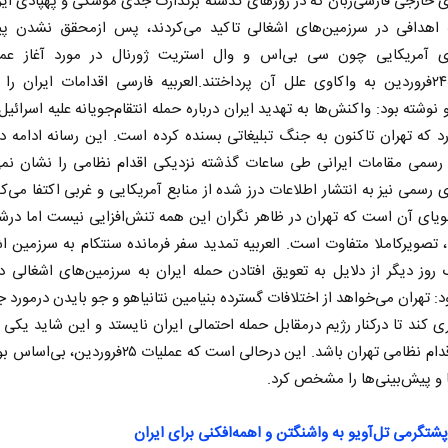
ی خارجی فارسی‌زبان که در روزهای گذشته برتدارک جدی موشکی و پهپادی ایر
 اهدافی در سرزمین‌های اشغالی تاکید می‌کردند، پس ازمحقق نشدن پی
ای آمریکایی چون سی بی‌اس و وال استریت ژورنال در مورد آغاز عمل
روزجمعه۲۴فروردین به واکاوی علل آن پرداختند.العربیه فارسی اقدامات ایران را 
 نوشته بود: واکنش‌ها به تهدید ایران درباره حمله انتقام‌جویانه علیه اسرائیل
رد که تهران تاکنون به جنگ تبلیغاتی بسنده کرده است. این رسانه ادامه دا
 رسمی مقامات ایرانی طی ساعات گذشته نزدیکی اقدام نظامی را نشان نمی
ی رسمی نیز به انتشار اطلاعات درز شده از منابع آمریکایی و غربی اکتفا می‌کن
خبرنگار و دیپلمات؛ دو روایت از
آیا تفاهم‌نامه حدا
یای آن است که تهران در ظاهر نگران این همه تنش‌افزایی نیست اما درش
یک جبهه
راهبردی ایران بود؟
 تصویرکاملا متفاوت است. العربیه تمدید سفر فرمانده سنتکام به سرزمین اش
شهاب اسفندیاری
روز دیگر از دلایل به تعویق افتادن حمله ایران به سرزمین‌های اشغالی د
یل بقائی - سخنگوی وزارت امور خارجه
د: تهران می‌خواهد از اختلافات گسترده بنیامین نتانیاهو و جو بایدن درمورد 
اری کند تا درکنار رژیم درمقابل حمله احتمالی ایران نایستد و این شاید یکی ا
تعویق اقدام نظامی تهران باشد. این درحالی است که عملیات ۲۵فر
 و پیش‌بینی‌ها را مشخص کرد.
 پشتگرمی تل‌آویو به واشنگتن و اهمه‌افکنی برای ایران