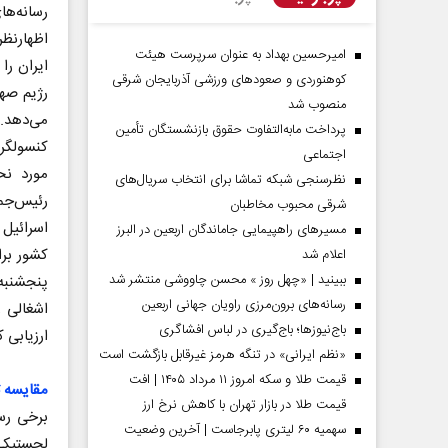
رسانه‌ه
اظهارنظر
امیرحسین بهداد به عنوان سرپرست هیئت
ایران را
کوهنوردی و صعودهای ورزشی آذربایجان شرقی
رژیم صهی
منصوب شد
می‌دهد. 
پرداخت مابه‌التفاوت حقوق بازنشستگان تأمین
کنسولگری
اجتماعی
مورد نح
نظرسنجی شبکه تماشا برای انتخاب سریال‌های
رئیس‌جمه
شرقی محبوب مخاطبان
اسرائیل 
مسیر‌های راهپیمایی جاماندگان اربعین در البرز
دماه
صفحات نخست‌روزنامه ها‌ی پنجشنبه‌۸ مردادماه
صفحات 
کشور برا
اعلام شد
ببینید | «چهل روز » محسن چاووشی منتشر شد
پنجشنبه‌
رسانه‌های برون‌مرزی راویان جهانی اربعین
اشغالی ر
باج‌نیوزها؛ باج‌گیری در لباس افشاگری
ارزیابی 
«نظم ایرانی» در تنگه هرمز غیرقابل بازگشت است
قیمت طلا و سکه امروز ۱۱ مرداد ۱۴۰۵ | افت
مقایسه ت
قیمت طلا در بازار تهران با کاهش نرخ ارز
برخی رسا
سهمیه ۶۰ لیتری پابرجاست | آخرین وضعیت
لجستیکی