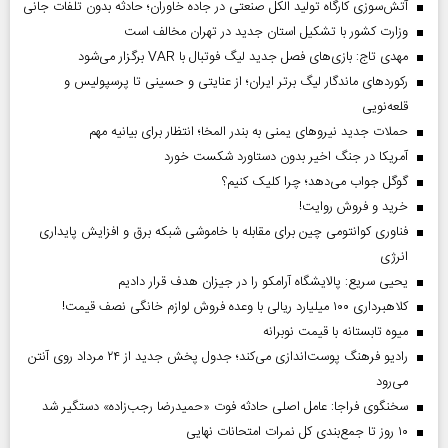
آتش‌سوزی کارگاه تولید الکل صنعتی در جاده خاوران؛ حادثه بدون تلفات جانی
وزارت کشور با تشکیل استان جدید در تهران مخالف است
مهدی تاج: بازی‌های فصل جدید لیگ فوتبال با VAR برگزار می‌شود
رکورد‌های ماندگار لیگ برتر ایران؛ از عنایتی و حسینی تا پرسپولیس و
قلعه‌نویی
حملات جدید نیروهای یمنی به بندر المخا؛ انتظار برای بیانیه مهم
آمریکا در جنگ اخیر بدون دستاورد شکست خورد
گوگل جواب می‌دهد؛ چرا کلیک کنیم؟
خرید و فروش روایت!
فناوری کوانتومی چین برای مقابله با خاموشی شبکه برق و افزایش پایداری
انرژی
یحیی سریع: پالایشگاه آرامکو را در جیزان هدف قرار دادیم
کلاهبرداری ۱۰۰ میلیارد ریالی با وعده فروش لوازم خانگی نصف قیمت!
میوه تابستانه با قیمت نوبرانه
رادیو فرهنگ پوست‌اندازی می‌کند؛ جدول پخش جدید از ۲۴ مرداد روی آنتن
می‌رود
سخنگوی فراجا: عامل اصلی حادثه فوت «حمیدرضا رجب‌زاده» دستگیر شد
۱۰ روز تا جمع‌بندی کل نمرات امتحانات نهایی