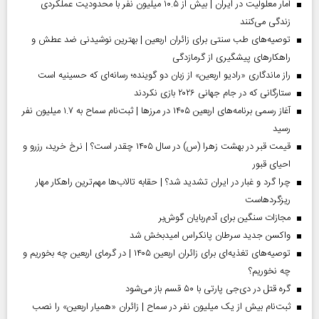
آمار معلولیت در ایران | بیش از ۱۰.۵ میلیون نفر با محدودیت عملکردی
زندگی می‌کنند
توصیه‌های طب سنتی برای زائران اربعین | بهترین نوشیدنی ضد عطش و
راهکارهای پیشگیری از گرمازدگی
راز ماندگاری «رادیو اربعین» از زبان دو گوینده؛ رسانه‌ای که حسینیه است
ستارگانی که در جام جهانی ۲۰۲۶ بازی نکردند
آغاز رسمی برنامه‌های اربعین ۱۴۰۵ در مرز‌ها | ثبت‌نام سماح به ۱.۷ میلیون نفر
رسید
قیمت قبر در بهشت زهرا (س) در سال ۱۴۰۵ چقدر است؟ | نرخ خرید، رزرو و
احیای قبور
چرا گرد و غبار در ایران تشدید شد؟ | حقابه تالاب‌ها مهم‌ترین راهکار مهار
ریزگردهاست
مجازات سنگین برای آدم‌ربایان گوش‌بر
واکسن جدید سرطان پانکراس امیدبخش شد
توصیه‌های تغذیه‌ای برای زائران اربعین ۱۴۰۵ | در گرمای اربعین چه بخوریم و
چه نخوریم؟
گره قتل در دی‌جی پارتی با ۵۰ قسم باز می‌شود
ثبت‌نام بیش از یک میلیون نفر در سماح | زائران «همیار اربعین» را نصب