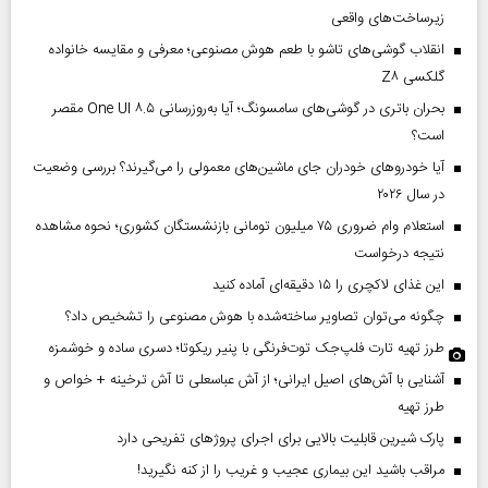
زیرساخت‌های واقعی
انقلاب گوشی‌های تاشو‌ با طعم هوش مصنوعی؛ معرفی و مقایسه خانواده
گلکسی Z۸
بحران باتری در گوشی‌های سامسونگ؛ آیا به‌روزرسانی One UI ۸.۵ مقصر
است؟
آیا خودروهای خودران جای ماشین‌های معمولی را می‌گیرند؟ بررسی وضعیت
در سال ۲۰۲۶
استعلام وام ضروری ۷۵ میلیون تومانی بازنشستگان کشوری؛ نحوه مشاهده
نتیجه درخواست
این غذای لاکچری را ۱۵ دقیقه‌ای آماده کنید
چگونه می‌توان تصاویر ساخته‌شده با هوش مصنوعی را تشخیص داد؟
طرز تهیه تارت فلپ‌جک توت‌فرنگی با پنیر ریکوتا؛ دسری ساده و خوشمزه
آشنایی با آش‌های اصیل ایرانی؛ از آش عباسعلی تا آش ترخینه + خواص و
طرز تهیه
پارک شیرین قابلیت‌ بالایی برای اجرای پروژهای تفریحی دارد
مراقب باشید این بیماری عجیب و غریب را از کنه نگیرید!