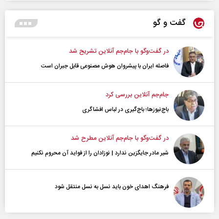
گفت و گو
در گفت‌و‌گو با جام‌جم آنلاین تشریح شد
فاصله ایران با پیشرو‌ان هوش مصنوعی قابل جبران است
جام‌جم آنلاین بررسی کرد
باج‌نیوزها؛ باج‌گیری در لباس افشاگری
در گفت‌و‌گو با جام‌جم آنلاین مطرح شد
شیر مادر جایگزین ندارد | نوزادان را از فواید آن محروم نکنیم
فرهنگ اهدای خون باید نسل به نسل منتقل شود