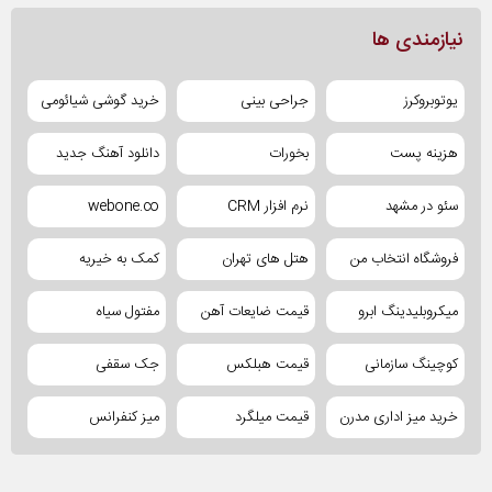
نیازمندی ها
یوتوبروکرز
جراحی بینی
خرید گوشی شیائومی
هزینه پست
بخورات
دانلود آهنگ جدید
سئو در مشهد
نرم افزار CRM
webone.co
فروشگاه انتخاب من
هتل های تهران
کمک به خیریه
میکروبلیدینگ ابرو
قیمت ضایعات آهن
مفتول سیاه
کوچینگ سازمانی
قیمت هبلکس
جک سقفی
خرید میز اداری مدرن
قیمت میلگرد
میز کنفرانس