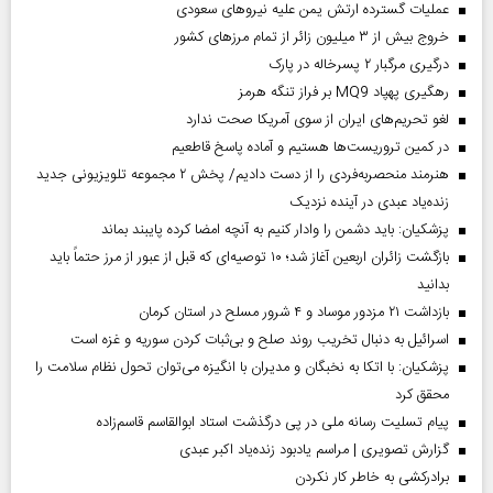
عملیات گسترده ارتش یمن علیه نیروهای سعودی
خروج بیش از ۳ میلیون زائر از تمام مرز‌های کشور
درگیری مرگبار ۲ پسرخاله در پارک
رهگیری پهپاد MQ9 بر فراز تنگه هرمز
لغو تحریم‌های ایران از سوی آمریکا صحت ندارد
در کمین تروریست‌ها هستیم و آماده پاسخ قاطعیم
هنرمند منحصر‌به‌فردی را از دست دادیم/ پخش ۲ مجموعه تلویزیونی جدید
زنده‌یاد عبدی در آینده نزدیک
پزشکیان: باید دشمن را وادار کنیم به آنچه امضا کرده پایبند بماند
بازگشت زائران اربعین آغاز شد؛ ۱۰ توصیه‌ای که قبل از عبور از مرز حتماً باید
بدانید
بازداشت ۲۱ مزدور موساد و ۴ شرور مسلح در استان کرمان
اسرائیل به دنبال تخریب روند صلح و بی‌ثبات کردن سوریه و غزه است
پزشکیان: با اتکا به نخبگان و مدیران با انگیزه می‌توان تحول نظام سلامت را
محقق کرد
پیام تسلیت رسانه ملی در پی درگذشت استاد ابوالقاسم قاسم‌زاده
گزارش تصویری | مراسم یادبود زنده‌یاد اکبر عبدی
برادرکشی به خاطر کار نکردن