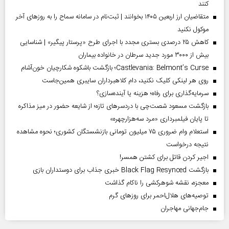
کنند
متقاضیان ارز اربعین ۱۴۰۵ بخوانند | ثبت‌نام در سامانه سماح را به روز‌های آخر
موکول نکنید
کاهش ۲۵ درصدی بستری مجدد با اجرای طرح «پرستار پیگیر» | شناسایی
بیش از ۳۰۰۰ مورد جدید سرطان در خانواده بیماران
Castlevania: Belmont’s Curse؛ بازگشت باشکوه شکارچیان خون‌آشام
روی هر لینکی کلیک نکنید، دام کلاهبرداران سایبری همین‌جاست
سرمایه‌گذاری برای رفاه؛ هزینه یا آینده‌سازی؟
بازگشت مسعود شصت‌چی با دردسر‌های تازه؛ از شایعه حضور در میز مذاکره
تا پایان فیلمبرداری «مرد سه‌هزارچهره»
استعلام وام ضروری ۷۵ میلیون تومانی بازنشستگان کشوری؛ نحوه مشاهده
نتیجه درخواست
اجیر کردن قاتل برای کشتن همسر!
بازگشت Black Flag Resynced خبری جذاب برای دوستداران بازی
معجزه، نقشه شوهرکشی را ناکام گذاشت
توصیه‌های هلال‌احمر برای روز‌های گرم
جام‌جهانی مهاجران