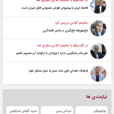
در گفت‌و‌گو با جام‌جم آنلاین تشریح شد
فاصله ایران با پیشرو‌ان هوش مصنوعی قابل جبران است
جام‌جم آنلاین بررسی کرد
باج‌نیوزها؛ باج‌گیری در لباس افشاگری
در گفت‌و‌گو با جام‌جم آنلاین مطرح شد
شیر مادر جایگزین ندارد | نوزادان را از فواید آن محروم نکنیم
فرهنگ اهدای خون باید نسل به نسل منتقل شود
نیازمندی ها
یوتوبروکرز
جراحی بینی
خرید گوشی شیائومی