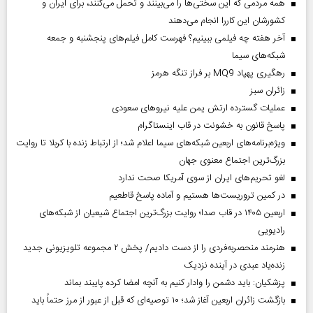
همه مردمی که این سختی‌ها را می‌بینند و تحمل می‌کنند، برای ایران و
کشورشان این کاررا انجام می‌دهند
آخر هفته چه فیلمی ببینیم؟ فهرست کامل فیلم‌های پنجشنبه و جمعه
شبکه‌های سیما
رهگیری پهپاد MQ9 بر فراز تنگه هرمز
‌زائران سبز
عملیات گسترده ارتش یمن علیه نیروهای سعودی
پاسخ قانون به خشونت در قاب اینستاگرام
ویژه‌برنامه‌های اربعین شبکه‌های سیما اعلام شد؛ از ارتباط زنده با کربلا تا روایت
بزرگ‌ترین اجتماع معنوی جهان
لغو تحریم‌های ایران از سوی آمریکا صحت ندارد
در کمین تروریست‌ها هستیم و آماده پاسخ قاطعیم
اربعین ۱۴۰۵ در قاب صدا؛ روایت بزرگ‌ترین اجتماع شیعیان از شبکه‌های
رادیویی
هنرمند منحصر‌به‌فردی را از دست دادیم/ پخش ۲ مجموعه تلویزیونی جدید
زنده‌یاد عبدی در آینده نزدیک
پزشکیان: باید دشمن را وادار کنیم به آنچه امضا کرده پایبند بماند
بازگشت زائران اربعین آغاز شد؛ ۱۰ توصیه‌ای که قبل از عبور از مرز حتماً باید