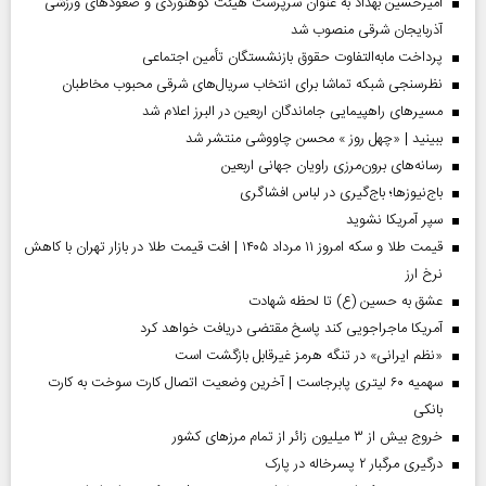
امیرحسین بهداد به عنوان سرپرست هیئت کوهنوردی و صعودهای ورزشی
آذربایجان شرقی منصوب شد
پرداخت مابه‌التفاوت حقوق بازنشستگان تأمین اجتماعی
نظرسنجی شبکه تماشا برای انتخاب سریال‌های شرقی محبوب مخاطبان
مسیر‌های راهپیمایی جاماندگان اربعین در البرز اعلام شد
ببینید | «چهل روز » محسن چاووشی منتشر شد
رسانه‌های برون‌مرزی راویان جهانی اربعین
باج‌نیوزها؛ باج‌گیری در لباس افشاگری
سپر آمریکا نشوید
قیمت طلا و سکه امروز ۱۱ مرداد ۱۴۰۵ | افت قیمت طلا در بازار تهران با کاهش
نرخ ارز
عشق به حسین (ع) تا لحظه شهادت
آمریکا ماجراجویی کند پاسخ مقتضی دریافت خواهد کرد
«نظم ایرانی» در تنگه هرمز غیرقابل بازگشت است
سهمیه ۶۰ لیتری پابرجاست | آخرین وضعیت اتصال کارت سوخت به کارت
بانکی
خروج بیش از ۳ میلیون زائر از تمام مرز‌های کشور
درگیری مرگبار ۲ پسرخاله در پارک