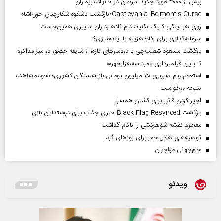
بیش از ۳۰۰۰ مورد جدید سرطان در خانواده بیماران
Castlevania: Belmont’s Curse؛ بازگشت باشکوه شکارچیان خون‌آشام
روی هر لینکی کلیک نکنید، دام کلاهبرداران سایبری همین‌جاست
سرمایه‌گذاری برای رفاه؛ هزینه یا آینده‌سازی؟
بازگشت مسعود شصت‌چی با دردسر‌های تازه؛ از شایعه حضور در میز مذاکره
تا پایان فیلمبرداری «مرد سه‌هزارچهره»
استعلام وام ضروری ۷۵ میلیون تومانی بازنشستگان کشوری؛ نحوه مشاهده
نتیجه درخواست
اجیر کردن قاتل برای کشتن همسر!
بازگشت Black Flag Resynced خبری جذاب برای دوستداران بازی
معجزه، نقشه شوهرکشی را ناکام گذاشت
توصیه‌های هلال‌احمر برای روز‌های گرم
جام‌جهانی مهاجران
ویدئو