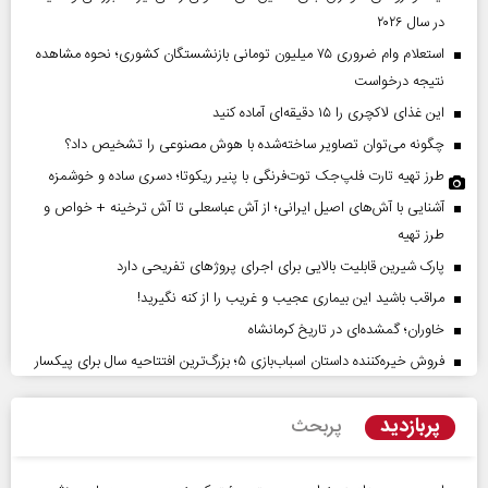
در سال ۲۰۲۶
استعلام وام ضروری ۷۵ میلیون تومانی بازنشستگان کشوری؛ نحوه مشاهده
نتیجه درخواست
این غذای لاکچری را ۱۵ دقیقه‌ای آماده کنید
چگونه می‌توان تصاویر ساخته‌شده با هوش مصنوعی را تشخیص داد؟
طرز تهیه تارت فلپ‌جک توت‌فرنگی با پنیر ریکوتا؛ دسری ساده و خوشمزه
آشنایی با آش‌های اصیل ایرانی؛ از آش عباسعلی تا آش ترخینه + خواص و
طرز تهیه
پارک شیرین قابلیت‌ بالایی برای اجرای پروژهای تفریحی دارد
مراقب باشید این بیماری عجیب و غریب را از کنه نگیرید!
خاوران؛ گمشده‌ای در تاریخ کرمانشاه
فروش خیره‌کننده داستان اسباب‌بازی ۵؛ بزرگ‌ترین افتتاحیه سال برای پیکسار
پربازدید
پربحث