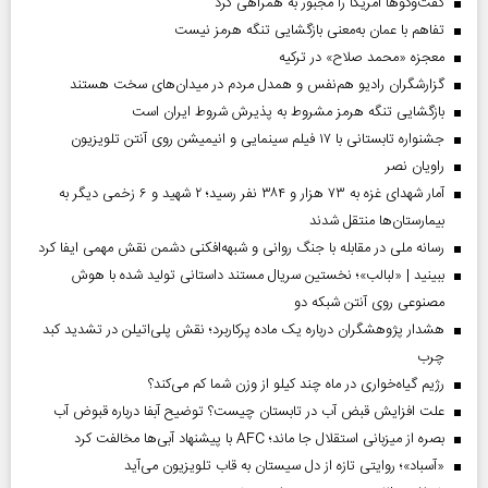
گفت‌وگوها آمریکا را مجبور به همراهی کرد
تفاهم با عمان به‌معنی بازگشایی تنگه هرمز نیست
معجزه «محمد صلاح» در ترکیه
گزارشگران رادیو هم‌نفس و همدل مردم در میدان‌های سخت هستند
بازگشایی تنگه هرمز مشروط به پذیرش شروط ایران است
جشنواره تابستانی با ۱۷ فیلم سینمایی و انیمیشن روی آنتن تلویزیون
راویان نصر
آمار شهدای غزه به ۷۳ هزار و ۳۸۴ نفر رسید؛ ۲ شهید و ۶ زخمی دیگر به
بیمارستان‌ها منتقل شدند
رسانه ملی در مقابله با جنگ روانی و شبهه‌افکنی دشمن نقش مهمی ایفا کرد
ببینید | «لبالب»؛ نخستین سریال مستند داستانی تولید شده با هوش
مصنوعی روی آنتن شبکه دو
هشدار پژوهشگران درباره یک ماده پرکاربرد؛ نقش پلی‌اتیلن در تشدید کبد
چرب
رژیم گیاه‌خواری در ماه چند کیلو از وزن شما کم می‌کند؟
علت افزایش قبض آب در تابستان چیست؟ توضیح آبفا درباره قبوض آب
بصره از میزبانی استقلال جا ماند؛ AFC با پیشنهاد آبی‌ها مخالفت کرد
«آسباد»؛ روایتی تازه از دل سیستان به قاب تلویزیون می‌آید