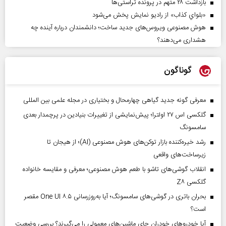
بازداشت ۲۸ متهم در پرونده تراستی‌ها
«بلواي کذاب» از رادیو نمایش پخش می‌شود
هوش مصنوعی ویروس‌های جدید ساخت؛ دانشمندان درباره آینده چه
هشداری می‌دهند؟
گوناگون
معرفی گونه جدید گیاهی چهارمحال و بختیاری در مجله علمی بین المللی
گلکسی اس ۲۷ اولترا؛ پیش‌نمایشی از تغییرات بنیادین در پرچمدار بعدی
سامسونگ
رشد خیره‌کننده بازار توکن‌های هوش مصنوعی (AI)؛ از هیجان تا
زیرساخت‌های واقعی
انقلاب گوشی‌های تاشو‌ با طعم هوش مصنوعی؛ معرفی و مقایسه خانواده
گلکسی Z۸
بحران باتری در گوشی‌های سامسونگ؛ آیا به‌روزرسانی One UI ۸.۵ مقصر
است؟
آیا خودروهای خودران جای ماشین‌های معمولی را می‌گیرند؟ بررسی وضعیت