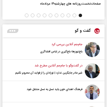
صفحات‌نخست‌روزنامه ها‌ی چهارشنبه‌۱۴ مردادماه
گفت و گو
جام‌جم آنلاین بررسی کرد
باج‌نیوزها؛ باج‌گیری در لباس افشاگری
در گفت‌و‌گو با جام‌جم آنلاین مطرح شد
شیر مادر جایگزین ندارد | نوزادان را از فواید آن محروم نکنیم
فرهنگ اهدای خون باید نسل به نسل منتقل شود