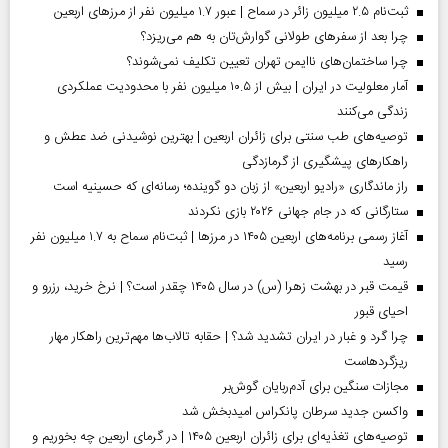
ثبت‌نام ۲.۵ میلیون زائر در سماح | عبور ۱.۷ میلیون نفر از مرز‌های اربعین
چرا بعد از سفرهای طولانی گوارش‌تان به هم می‌ریزد؟
چرا ساختمان‌های ناایمن تهران تعیین تکلیف نمی‌شوند؟
آمار معلولیت در ایران | بیش از ۱۰.۵ میلیون نفر با محدودیت عملکردی
زندگی می‌کنند
توصیه‌های طب سنتی برای زائران اربعین | بهترین نوشیدنی ضد عطش و
راهکارهای پیشگیری از گرمازدگی
راز ماندگاری «رادیو اربعین» از زبان دو گوینده؛ رسانه‌ای که حسینیه است
ستارگانی که در جام جهانی ۲۰۲۶ بازی نکردند
آغاز رسمی برنامه‌های اربعین ۱۴۰۵ در مرز‌ها | ثبت‌نام سماح به ۱.۷ میلیون نفر
رسید
قیمت قبر در بهشت زهرا (س) در سال ۱۴۰۵ چقدر است؟ | نرخ خرید، رزرو و
احیای قبور
چرا گرد و غبار در ایران تشدید شد؟ | حقابه تالاب‌ها مهم‌ترین راهکار مهار
ریزگردهاست
مجازات سنگین برای آدم‌ربایان گوش‌بر
واکسن جدید سرطان پانکراس امیدبخش شد
توصیه‌های تغذیه‌ای برای زائران اربعین ۱۴۰۵ | در گرمای اربعین چه بخوریم و