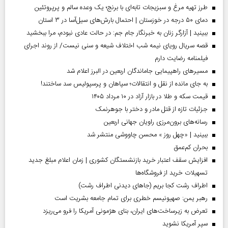
طرز تهیه مرغ و سبزیجات تابه‌ای با برنج؛ یک وعده سالم و پرپروتئین
دمای ۵۰ درجه در خوزستان | احتمال بارش‌های سیل‌آسا در ۳ استان
ببینید | آزارگر زنان به خبرنگار جام جم: در حالت عادی نبودم، مرا ببخشید
قصه سریال رویای نیمه شب اختلاف شیعه و سنی نیست/ از روند اجرای
فیلمنامه رضایت دارم
مسیر‌های راهپیمایی جاماندگان اربعین در البرز اعلام شد
به جای مانده از نقل و انتقالات؛ سپاهان و پرسپولیس سد ساختند!
قیمت سکه و طلا در بازار آزاد در ۱۰ مرداد ۱۴۰۵
جزئیات تازه از قتل مادر و دختر با جوهرنمک
رسانه‌های برون‌مرزی راویان جهانی اربعین
ببینید | «چهل روز » محسن چاووشی منتشر شد
بحران کم‌عمق
افزایش سقف اعتبار خرید بازنشستگان کشوری | زمان اعلام مبلغ جدید
تسهیلات خرید از فروشگاه‌ها
اطراف رشت کجا بریم (جاهای دیدنی اطراف رشت)
رهبر یمن: صهیونیسم خطری برای تمام جامعه بشریت است
تعرض به زیرساخت‌های ایران، بنای هژمونی آمریکا را فرو می‌ریزد
سپر آمریکا نشوید