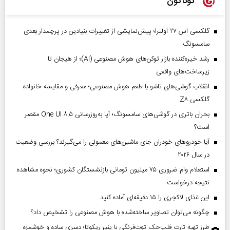
گوناگون
گلکسی اس ۲۷ اولترا؛ پیش‌نمایشی از تغییرات بنیادین در پرچمدار بعدی
سامسونگ
رشد خیره‌کننده بازار توکن‌های هوش مصنوعی (AI)؛ از هیجان تا
زیرساخت‌های واقعی
انقلاب گوشی‌های تاشو‌ با طعم هوش مصنوعی؛ معرفی و مقایسه خانواده
گلکسی Z۸
بحران باتری در گوشی‌های سامسونگ؛ آیا به‌روزرسانی One UI ۸.۵ مقصر
است؟
آیا خودروهای خودران جای ماشین‌های معمولی را می‌گیرند؟ بررسی وضعیت
در سال ۲۰۲۶
استعلام وام ضروری ۷۵ میلیون تومانی بازنشستگان کشوری؛ نحوه مشاهده
نتیجه درخواست
این غذای لاکچری را ۱۵ دقیقه‌ای آماده کنید
چگونه می‌توان تصاویر ساخته‌شده با هوش مصنوعی را تشخیص داد؟
طرز تهیه تارت فلپ‌جک توت‌فرنگی با پنیر ریکوتا؛ دسری ساده و خوشمزه