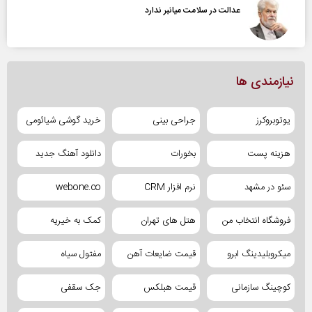
عدالت در سلامت میانبر ندارد
نیازمندی ها
یوتوبروکرز
جراحی بینی
خرید گوشی شیائومی
هزینه پست
بخورات
دانلود آهنگ جدید
سئو در مشهد
نرم افزار CRM
webone.co
فروشگاه انتخاب من
هتل های تهران
کمک به خیریه
میکروبلیدینگ ابرو
قیمت ضایعات آهن
مفتول سیاه
کوچینگ سازمانی
قیمت هبلکس
جک سقفی