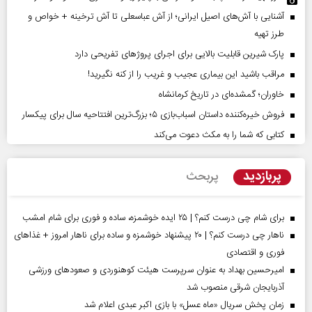
آشنایی با آش‌های اصیل ایرانی؛ از آش عباسعلی تا آش ترخینه + خواص و
طرز تهیه
پارک شیرین قابلیت‌ بالایی برای اجرای پروژهای تفریحی دارد
مراقب باشید این بیماری عجیب و غریب را از کنه نگیرید!
خاوران؛ گمشده‌ای در تاریخ کرمانشاه
فروش خیره‌کننده داستان اسباب‌بازی ۵؛ بزرگ‌ترین افتتاحیه سال برای پیکسار
کتابی که شما را به مکث دعوت می‌کند
پربازدید
پربحث
برای شام چی درست کنم؟ | ۲۵ ایده خوشمزه، ساده و فوری برای شام امشب
ناهار چی درست کنم؟ | ۲۰ پیشنهاد خوشمزه و ساده برای ناهار امروز + غذاهای
فوری و اقتصادی
امیرحسین بهداد به عنوان سرپرست هیئت کوهنوردی و صعودهای ورزشی
آذربایجان شرقی منصوب شد
زمان پخش سریال «ماه عسل» با بازی اکبر عبدی اعلام شد