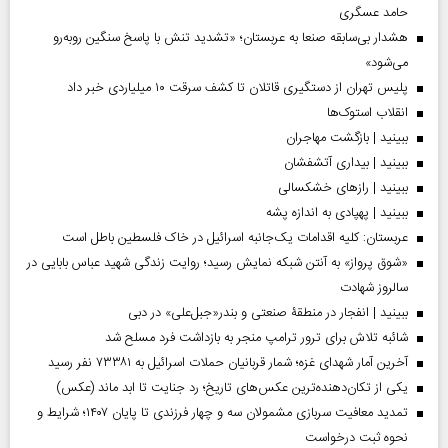
حامد عسگری
هشدار بی‌سابقه صنعا به عربستان؛ «تشدید تنش با پاسخ سنگین روبه‌رو
می‌شود»
پلیس تهران از دستگیری قاتلان تا کشف سرقت ۱۰ میلیاردی خبر داد
انقلاب استوک‌ها
ببینید | بازگشت مهاجران
ببینید | بیداری آتشفشان
ببینید | رازهای خشکسالی
ببینید | پهپادی به اندازه پشه
عربستان: کلیه اقدامات یک‌جانبه اسرائیل در خاک فلسطین باطل است
«شوق پرواز» به آنتن شبکه نمایش رسید؛ روایت زندگی شهید عباس بابایی در
سالروز شهادت
ببینید | انفجار در منطقۀ صنعتی و بندر«جبل‌علی» در دبی
شائبه تلاش برای ترور ترامپ منجر به بازداشت فرد مسلح شد
آخرین آمار شهدای غزه؛ شمار قربانیان حملات اسرائیل به ۷۳۳۸۱ نفر رسید
یکی از تکان‌دهنده‌ترین عکس‌های تاریخ؛ رد جنایت تا ابد ماند (عکس)
تمدید معافیت سربازی مشمولان سه و چهار فرزندی تا پایان ۱۴۰۷؛ شرایط و
نحوه ثبت درخواست