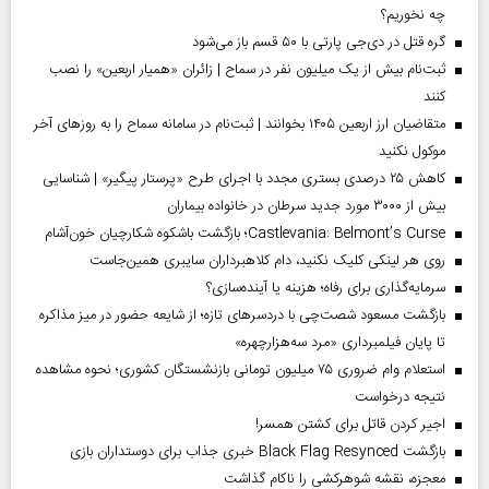
چه نخوریم؟
گره قتل در دی‌جی پارتی با ۵۰ قسم باز می‌شود
ثبت‌نام بیش از یک میلیون نفر در سماح | زائران «همیار اربعین» را نصب
کنند
متقاضیان ارز اربعین ۱۴۰۵ بخوانند | ثبت‌نام در سامانه سماح را به روز‌های آخر
موکول نکنید
کاهش ۲۵ درصدی بستری مجدد با اجرای طرح «پرستار پیگیر» | شناسایی
بیش از ۳۰۰۰ مورد جدید سرطان در خانواده بیماران
Castlevania: Belmont’s Curse؛ بازگشت باشکوه شکارچیان خون‌آشام
روی هر لینکی کلیک نکنید، دام کلاهبرداران سایبری همین‌جاست
سرمایه‌گذاری برای رفاه؛ هزینه یا آینده‌سازی؟
بازگشت مسعود شصت‌چی با دردسر‌های تازه؛ از شایعه حضور در میز مذاکره
تا پایان فیلمبرداری «مرد سه‌هزارچهره»
استعلام وام ضروری ۷۵ میلیون تومانی بازنشستگان کشوری؛ نحوه مشاهده
نتیجه درخواست
اجیر کردن قاتل برای کشتن همسر!
بازگشت Black Flag Resynced خبری جذاب برای دوستداران بازی
معجزه، نقشه شوهرکشی را ناکام گذاشت