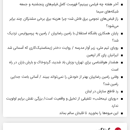
آخر هفته چه فیلمی ببینیم؟ فهرست کامل فیلم‌های پنجشنبه و جمعه
شبکه‌های سیما
راز قبض‌های نجومی برق فاش شد؛ چرا هزینه برق برخی مشترکان چند برابر
می‌شود؟
پایان همکاری باشگاه استقلال با رامین رضاییان / رامین به پرسپولیس نزدیک
شد؟
رویای تیم ملی، زیر آوار مدرسه / روایت دختر ژیمناستیک‌کاری که آسمانی شد
ایرانیان پای کار اربعین
هشدار هواشناسی برای تهران؛ وزش باد شدید، گردوخاک و بارش باران در راه
است
وقتی رامین رضاییان بهتر از خودش را نمی‌تواند ببیند / آسانی باعث جدایی
رامین شد؟
رد قاطع سازش در لبنان
«رویای نیمه‌شب» تلفیقی از تخیل و واقعیت است/ بزرگی نقش برایم اولویت
ندارد
این میوه‌ها را بخورید تا قلبتان سالم بماند