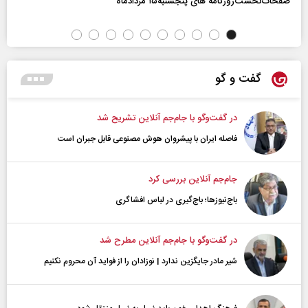
صفحات‌نخست‌روزنامه ها‌ی پنجشنبه‌۱۵ مردادماه
گفت و گو
در گفت‌و‌گو با جام‌جم آنلاین تشریح شد
فاصله ایران با پیشرو‌ان هوش مصنوعی قابل جبران است
جام‌جم آنلاین بررسی کرد
باج‌نیوزها؛ باج‌گیری در لباس افشاگری
در گفت‌و‌گو با جام‌جم آنلاین مطرح شد
شیر مادر جایگزین ندارد | نوزادان را از فواید آن محروم نکنیم