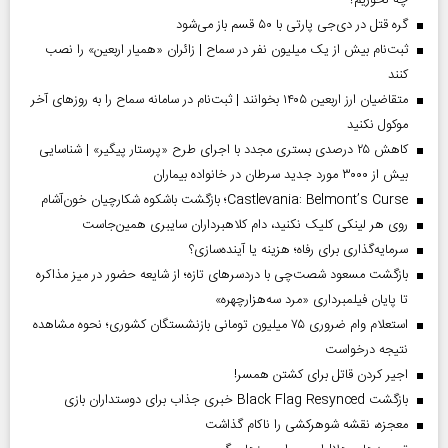
چه نخوریم؟
گره قتل در دی‌جی پارتی با ۵۰ قسم باز می‌شود
ثبت‌نام بیش از یک میلیون نفر در سماح | زائران «همیار اربعین» را نصب
کنند
متقاضیان ارز اربعین ۱۴۰۵ بخوانند | ثبت‌نام در سامانه سماح را به روز‌های آخر
موکول نکنید
کاهش ۲۵ درصدی بستری مجدد با اجرای طرح «پرستار پیگیر» | شناسایی
بیش از ۳۰۰۰ مورد جدید سرطان در خانواده بیماران
Castlevania: Belmont’s Curse؛ بازگشت باشکوه شکارچیان خون‌آشام
روی هر لینکی کلیک نکنید، دام کلاهبرداران سایبری همین‌جاست
سرمایه‌گذاری برای رفاه؛ هزینه یا آینده‌سازی؟
بازگشت مسعود شصت‌چی با دردسر‌های تازه؛ از شایعه حضور در میز مذاکره
تا پایان فیلمبرداری «مرد سه‌هزارچهره»
استعلام وام ضروری ۷۵ میلیون تومانی بازنشستگان کشوری؛ نحوه مشاهده
نتیجه درخواست
اجیر کردن قاتل برای کشتن همسر!
بازگشت Black Flag Resynced خبری جذاب برای دوستداران بازی
معجزه، نقشه شوهرکشی را ناکام گذاشت