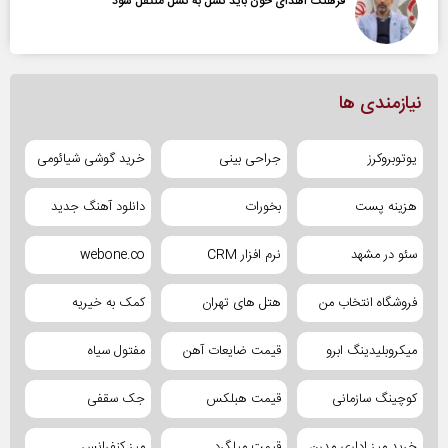
فرهنگ اهدای خون باید نسل به نسل منتقل شود
نیازمندی ها
یوتوبروکرز
جراحی بینی
خرید گوشی شیائومی
هزینه پست
بخورات
دانلود آهنگ جدید
سئو در مشهد
نرم افزار CRM
webone.co
فروشگاه انتخاب من
هتل های تهران
کمک به خیریه
میکروبلیدینگ ابرو
قیمت ضایعات آهن
مفتول سیاه
کوچینگ سازمانی
قیمت هبلکس
جک سقفی
خرید میز اداری مدرن
قیمت میلگرد
میز کنفرانس