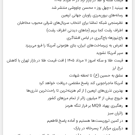
قیمت سکه و طلا در بازار آزاد در ۱۰ مرداد ۱۴۰۵
ببینید | «چهل روز » محسن چاووشی منتشر شد
رسانه‌های برون‌مرزی راویان جهانی اربعین
نظرسنجی شبکه تماشا برای انتخاب سریال‌های شرقی محبوب مخاطبان
اطراف رشت کجا بریم (جاهای دیدنی اطراف رشت)
باج‌نیوزها؛ باج‌گیری در لباس افشاگری
تعرض به زیرساخت‌های ایران، بنای هژمونی آمریکا را فرو می‌ریزد
سپر آمریکا نشوید
قیمت طلا و سکه امروز ۱۱ مرداد ۱۴۰۵ | افت قیمت طلا در بازار تهران با کاهش
نرخ ارز
عشق به حسین (ع) تا لحظه شهادت
آمریکا ماجراجویی کند پاسخ مقتضی دریافت خواهد کرد
بهترین نذری‌های اربعین | از کم هزینه‌ترین تا راحت‌ترین نذری‌ها
خروج بیش از ۳ میلیون زائر از تمام مرز‌های کشور
رهگیری پهپاد MQ9 بر فراز تنگه هرمز
‌زائران سبز
در کمین تروریست‌ها هستیم و آماده پاسخ قاطعیم
درگیری مرگبار ۲ پسرخاله در پارک