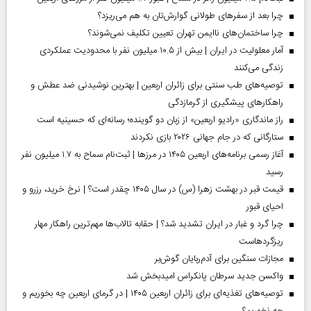
چرا بعد از سفرهای طولانی گوارش‌تان به هم می‌ریزد؟
چرا ساختمان‌های ناایمن تهران تعیین تکلیف نمی‌شوند؟
آمار معلولیت در ایران | بیش از ۱۰.۵ میلیون نفر با محدودیت عملکردی
زندگی می‌کنند
توصیه‌های طب سنتی برای زائران اربعین | بهترین نوشیدنی ضد عطش و
راهکارهای پیشگیری از گرمازدگی
راز ماندگاری «رادیو اربعین» از زبان دو گوینده؛ رسانه‌ای که حسینیه است
ستارگانی که در جام جهانی ۲۰۲۶ بازی نکردند
آغاز رسمی برنامه‌های اربعین ۱۴۰۵ در مرز‌ها | ثبت‌نام سماح به ۱.۷ میلیون نفر
رسید
قیمت قبر در بهشت زهرا (س) در سال ۱۴۰۵ چقدر است؟ | نرخ خرید، رزرو و
احیای قبور
چرا گرد و غبار در ایران تشدید شد؟ | حقابه تالاب‌ها مهم‌ترین راهکار مهار
ریزگردهاست
مجازات سنگین برای آدم‌ربایان گوش‌بر
واکسن جدید سرطان پانکراس امیدبخش شد
توصیه‌های تغذیه‌ای برای زائران اربعین ۱۴۰۵ | در گرمای اربعین چه بخوریم و