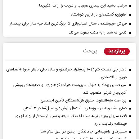
مراقب باشید این بیماری عجیب و غریب را از کنه نگیرید!
خاوران؛ گمشده‌ای در تاریخ کرمانشاه
فروش خیره‌کننده داستان اسباب‌بازی ۵؛ بزرگ‌ترین افتتاحیه سال برای پیکسار
کتابی که شما را به مکث دعوت می‌کند
پربازدید
پربحث
ناهار چی درست کنم؟ | ۲۰ پیشنهاد خوشمزه و ساده برای ناهار امروز + غذاهای
فوری و اقتصادی
امیرحسین بهداد به عنوان سرپرست هیئت کوهنوردی و صعودهای ورزشی
آذربایجان شرقی منصوب شد
پرداخت مابه‌التفاوت حقوق بازنشستگان تأمین اجتماعی
دمای ۵۰ درجه در خوزستان | احتمال بارش‌های سیل‌آسا در ۳ استان
قصه سریال رویای نیمه شب اختلاف شیعه و سنی نیست/ از روند اجرای
فیلمنامه رضایت دارم
مسیر‌های راهپیمایی جاماندگان اربعین در البرز اعلام شد