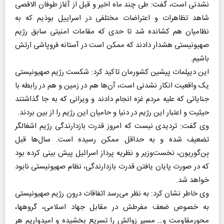
نشدنی است، گفت: طی چند ماه اخیر و قبل از آغاز طوفان الاقصی
شاهد تظاهرات و اعتراضات مختلفی در اسراییل بوذیم که به
نظامیان هم کشانده شد تا حدی که مقامات امنیتی سابق رژیم
صهیونیستی هشدار دادند که ممکن است در آستانه فروپاشی ارتش
باشیم.
این دیپلمات پیشین کشورمان تاکید کرد: شکست رژیم صهیونیستی
یک واقعیت انکار نشدنی است، آن‌ها هم در زمین و هم در رابطه با
جنایاتی که علیه مردم غزه انجام دادند و ویرانی که به جا گذاشتند
حیثیت و اعتبار این رژیم در دنیا و حامیان این رژیم را از بین بردند.
وی گفت: تردیدی نیست که امروز قدرت بازدارندگی رژیم اشغالگر
تضعیف شده و به حداقل ممکن رسیده است. سال‌ها قبل
بِن‌گوریون، نخست‌وزیر و نظریه پرداز اسرائیل پیش بینی کرده بود
که در صورت پایان یافتن قدرت بازدارندگی، نظام صهیونیستی نابود
خواهد شد.
وی خاطر نشان کرد: به نظر می‌رسد اتفاقات درون رژیم صهیونیستی
به خصوص ضعف مفرطش در مقابل جهاد اسلامی، گروهها،
محور‌مقاومت و… مسیر زوالش را تسریع بخشیده و امیدواریم هر