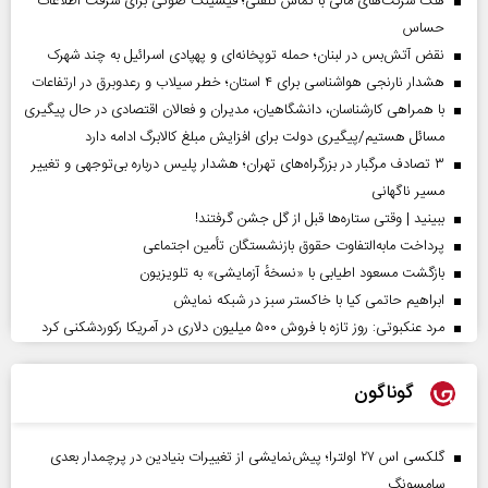
هک شرکت‌های مالی با تماس تلفنی؛ فیشینگ صوتی برای سرقت اطلاعات
حساس
نقض آتش‌بس در لبنان؛ حمله توپخانه‌ای و پهپادی اسرائیل به چند شهرک
هشدار نارنجی هواشناسی برای ۴ استان؛ خطر سیلاب و رعدوبرق در ارتفاعات
با همراهی کارشناسان، دانشگاهیان، مدیران و فعالان اقتصادی در حال پیگیری
مسائل هستیم/پیگیری دولت برای افزایش مبلغ کالابرگ ادامه دارد
۳ تصادف مرگبار در بزرگراه‌های تهران؛ هشدار پلیس درباره بی‌توجهی و تغییر
مسیر ناگهانی
ببینید | وقتی ستاره‌ها قبل از گل جشن گرفتند!
پرداخت مابه‌التفاوت حقوق بازنشستگان تأمین اجتماعی
بازگشت مسعود اطیابی با «نسخهٔ آزمایشی» به تلویزیون
ابراهیم حاتمی کیا با خاکستر سبز در شبکه نمایش
مرد عنکبوتی: روز تازه با فروش ۵۰۰ میلیون دلاری در آمریکا رکوردشکنی کرد
گوناگون
گلکسی اس ۲۷ اولترا؛ پیش‌نمایشی از تغییرات بنیادین در پرچمدار بعدی
سامسونگ