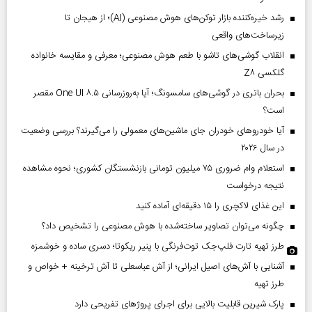
رشد خیره‌کننده بازار توکن‌های هوش مصنوعی (AI)؛ از هیجان تا
زیرساخت‌های واقعی
انقلاب گوشی‌های تاشو‌ با طعم هوش مصنوعی؛ معرفی و مقایسه خانواده
گلکسی Z۸
بحران باتری در گوشی‌های سامسونگ؛ آیا به‌روزرسانی One UI ۸.۵ مقصر
است؟
آیا خودروهای خودران جای ماشین‌های معمولی را می‌گیرند؟ بررسی وضعیت
در سال ۲۰۲۶
استعلام وام ضروری ۷۵ میلیون تومانی بازنشستگان کشوری؛ نحوه مشاهده
نتیجه درخواست
این غذای لاکچری را ۱۵ دقیقه‌ای آماده کنید
چگونه می‌توان تصاویر ساخته‌شده با هوش مصنوعی را تشخیص داد؟
طرز تهیه تارت فلپ‌جک توت‌فرنگی با پنیر ریکوتا؛ دسری ساده و خوشمزه
آشنایی با آش‌های اصیل ایرانی؛ از آش عباسعلی تا آش ترخینه + خواص و
طرز تهیه
پارک شیرین قابلیت‌ بالایی برای اجرای پروژهای تفریحی دارد