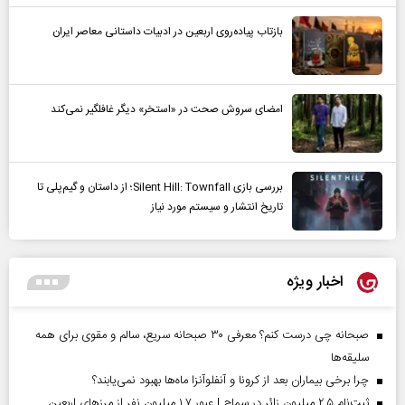
بازتاب پیاده‌روی اربعین در ادبیات داستانی معاصر ایران
امضای سروش صحت در «استخر» دیگر غافلگیر نمی‌کند
بررسی بازی Silent Hill: Townfall؛ از داستان و گیم‌پلی تا
تاریخ انتشار و سیستم مورد نیاز
اخبار ویژه
صبحانه چی درست کنم؟ معرفی ۳۰ صبحانه سریع، سالم و مقوی برای همه
سلیقه‌ها
چرا برخی بیماران بعد از کرونا و آنفلوآنزا ماه‌ها بهبود نمی‌یابند؟
ثبت‌نام ۲.۵ میلیون زائر در سماح | عبور ۱.۷ میلیون نفر از مرز‌های اربعین