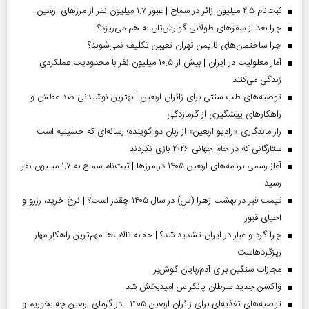
ثبت‌نام ۲.۵ میلیون زائر در سماح | عبور ۱.۷ میلیون نفر از مرز‌های اربعین
چرا بعد از سفرهای طولانی گوارش‌تان به هم می‌ریزد؟
چرا ساختمان‌های ناایمن تهران تعیین تکلیف نمی‌شوند؟
آمار معلولیت در ایران | بیش از ۱۰.۵ میلیون نفر با محدودیت عملکردی
زندگی می‌کنند
توصیه‌های طب سنتی برای زائران اربعین | بهترین نوشیدنی ضد عطش و
راهکارهای پیشگیری از گرمازدگی
راز ماندگاری «رادیو اربعین» از زبان دو گوینده؛ رسانه‌ای که حسینیه است
ستارگانی که در جام جهانی ۲۰۲۶ بازی نکردند
آغاز رسمی برنامه‌های اربعین ۱۴۰۵ در مرز‌ها | ثبت‌نام سماح به ۱.۷ میلیون نفر
رسید
قیمت قبر در بهشت زهرا (س) در سال ۱۴۰۵ چقدر است؟ | نرخ خرید، رزرو و
احیای قبور
چرا گرد و غبار در ایران تشدید شد؟ | حقابه تالاب‌ها مهم‌ترین راهکار مهار
ریزگردهاست
مجازات سنگین برای آدم‌ربایان گوش‌بر
واکسن جدید سرطان پانکراس امیدبخش شد
توصیه‌های تغذیه‌ای برای زائران اربعین ۱۴۰۵ | در گرمای اربعین چه بخوریم و