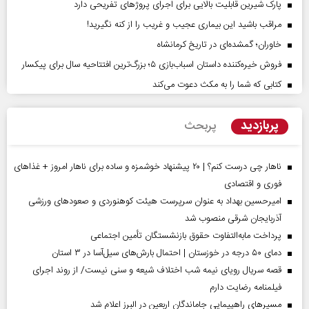
پارک شیرین قابلیت‌ بالایی برای اجرای پروژهای تفریحی دارد
مراقب باشید این بیماری عجیب و غریب را از کنه نگیرید!
خاوران؛ گمشده‌ای در تاریخ کرمانشاه
فروش خیره‌کننده داستان اسباب‌بازی ۵؛ بزرگ‌ترین افتتاحیه سال برای پیکسار
کتابی که شما را به مکث دعوت می‌کند
پربازدید
پربحث
ناهار چی درست کنم؟ | ۲۰ پیشنهاد خوشمزه و ساده برای ناهار امروز + غذاهای
فوری و اقتصادی
امیرحسین بهداد به عنوان سرپرست هیئت کوهنوردی و صعودهای ورزشی
آذربایجان شرقی منصوب شد
پرداخت مابه‌التفاوت حقوق بازنشستگان تأمین اجتماعی
دمای ۵۰ درجه در خوزستان | احتمال بارش‌های سیل‌آسا در ۳ استان
قصه سریال رویای نیمه شب اختلاف شیعه و سنی نیست/ از روند اجرای
فیلمنامه رضایت دارم
مسیر‌های راهپیمایی جاماندگان اربعین در البرز اعلام شد