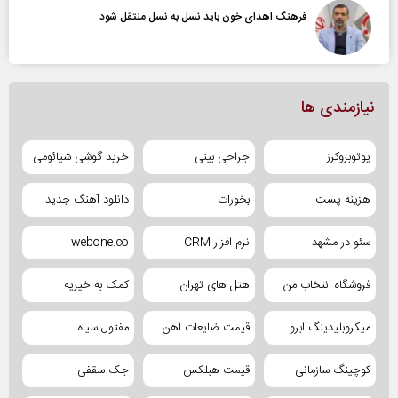
فرهنگ اهدای خون باید نسل به نسل منتقل شود
نیازمندی ها
یوتوبروکرز
جراحی بینی
خرید گوشی شیائومی
هزینه پست
بخورات
دانلود آهنگ جدید
سئو در مشهد
نرم افزار CRM
webone.co
فروشگاه انتخاب من
هتل های تهران
کمک به خیریه
میکروبلیدینگ ابرو
قیمت ضایعات آهن
مفتول سیاه
کوچینگ سازمانی
قیمت هبلکس
جک سقفی