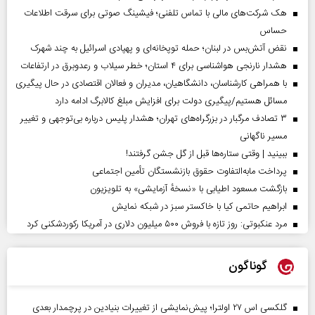
هک شرکت‌های مالی با تماس تلفنی؛ فیشینگ صوتی برای سرقت اطلاعات
حساس
نقض آتش‌بس در لبنان؛ حمله توپخانه‌ای و پهپادی اسرائیل به چند شهرک
هشدار نارنجی هواشناسی برای ۴ استان؛ خطر سیلاب و رعدوبرق در ارتفاعات
با همراهی کارشناسان، دانشگاهیان، مدیران و فعالان اقتصادی در حال پیگیری
مسائل هستیم/پیگیری دولت برای افزایش مبلغ کالابرگ ادامه دارد
۳ تصادف مرگبار در بزرگراه‌های تهران؛ هشدار پلیس درباره بی‌توجهی و تغییر
مسیر ناگهانی
ببینید | وقتی ستاره‌ها قبل از گل جشن گرفتند!
پرداخت مابه‌التفاوت حقوق بازنشستگان تأمین اجتماعی
بازگشت مسعود اطیابی با «نسخهٔ آزمایشی» به تلویزیون
ابراهیم حاتمی کیا با خاکستر سبز در شبکه نمایش
مرد عنکبوتی: روز تازه با فروش ۵۰۰ میلیون دلاری در آمریکا رکوردشکنی کرد
گوناگون
گلکسی اس ۲۷ اولترا؛ پیش‌نمایشی از تغییرات بنیادین در پرچمدار بعدی