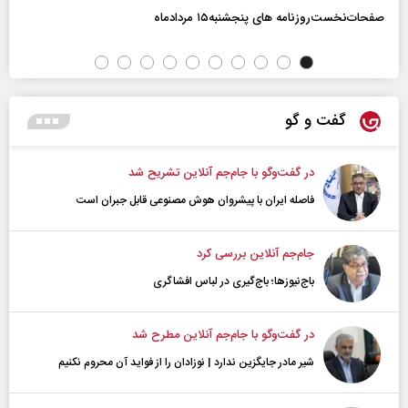
صفحات‌نخست‌روزنامه ها‌ی پنجشنبه‌۱۵ مردادماه
گفت و گو
در گفت‌و‌گو با جام‌جم آنلاین تشریح شد
فاصله ایران با پیشرو‌ان هوش مصنوعی قابل جبران است
جام‌جم آنلاین بررسی کرد
باج‌نیوزها؛ باج‌گیری در لباس افشاگری
در گفت‌و‌گو با جام‌جم آنلاین مطرح شد
شیر مادر جایگزین ندارد | نوزادان را از فواید آن محروم نکنیم