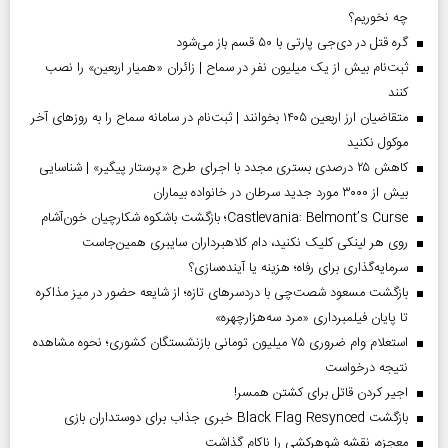
چه نخوریم؟
گره قتل در دی‌جی پارتی با ۵۰ قسم باز می‌شود
ثبت‌نام بیش از یک میلیون نفر در سماح | زائران «همیار اربعین» را نصب
کنند
متقاضیان ارز اربعین ۱۴۰۵ بخوانند | ثبت‌نام در سامانه سماح را به روز‌های آخر
موکول نکنید
کاهش ۲۵ درصدی بستری مجدد با اجرای طرح «پرستار پیگیر» | شناسایی
بیش از ۳۰۰۰ مورد جدید سرطان در خانواده بیماران
Castlevania: Belmont’s Curse؛ بازگشت باشکوه شکارچیان خون‌آشام
روی هر لینکی کلیک نکنید، دام کلاهبرداران سایبری همین‌جاست
سرمایه‌گذاری برای رفاه؛ هزینه یا آینده‌سازی؟
بازگشت مسعود شصت‌چی با دردسر‌های تازه؛ از شایعه حضور در میز مذاکره
تا پایان فیلمبرداری «مرد سه‌هزارچهره»
استعلام وام ضروری ۷۵ میلیون تومانی بازنشستگان کشوری؛ نحوه مشاهده
نتیجه درخواست
اجیر کردن قاتل برای کشتن همسر!
بازگشت Black Flag Resynced خبری جذاب برای دوستداران بازی
معجزه، نقشه شوهرکشی را ناکام گذاشت