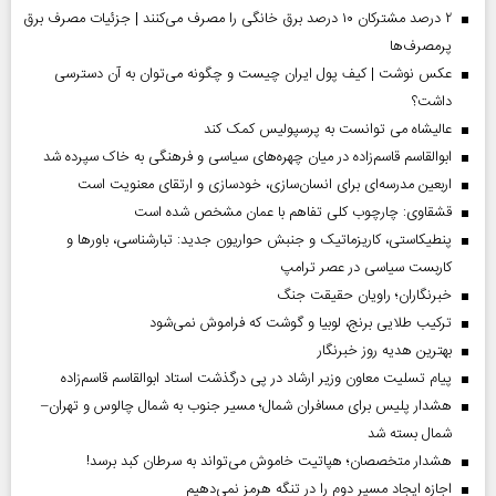
۲ درصد مشترکان ۱۰ درصد برق خانگی را مصرف می‌کنند | جزئیات مصرف برق
پرمصرف‌ها
عکس نوشت | کیف پول ایران چیست و چگونه می‌توان به آن دسترسی
داشت؟
عالیشاه می توانست به پرسپولیس کمک کند
ابوالقاسم قاسم‌زاده در میان چهره‌های سیاسی و فرهنگی به خاک سپرده شد
اربعین مدرسه‌ای برای انسان‌سازی، خودسازی و ارتقای معنویت است
قشقاوی: چارچوب کلی تفاهم با عمان مشخص شده است
پنطیکاستی، کاریزماتیک و جنبش حواریون جدید: تبارشناسی، باور‌ها و
کاربست سیاسی در عصر ترامپ
خبرنگاران؛ راویان حقیقت جنگ
ترکیب طلایی برنج، لوبیا و گوشت که فراموش نمی‌شود
بهترین هدیه روز خبرنگار
پیام تسلیت معاون وزیر ارشاد در پی درگذشت استاد ابوالقاسم قاسم‌زاده
هشدار پلیس برای مسافران شمال؛ مسیر جنوب به شمال چالوس و تهران–
شمال بسته شد
هشدار متخصصان؛ هپاتیت خاموش می‌تواند به سرطان کبد برسد!
اجازه ایجاد مسیر دوم را در تنگه هرمز نمی‌دهیم