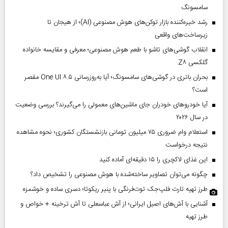
سامسونگ
رشد خیره‌کننده بازار توکن‌های هوش مصنوعی (AI)؛ از هیجان تا
زیرساخت‌های واقعی
انقلاب گوشی‌های تاشو‌ با طعم هوش مصنوعی؛ معرفی و مقایسه خانواده
گلکسی Z۸
بحران باتری در گوشی‌های سامسونگ؛ آیا به‌روزرسانی One UI ۸.۵ مقصر
است؟
آیا خودروهای خودران جای ماشین‌های معمولی را می‌گیرند؟ بررسی وضعیت
در سال ۲۰۲۶
استعلام وام ضروری ۷۵ میلیون تومانی بازنشستگان کشوری؛ نحوه مشاهده
نتیجه درخواست
این غذای لاکچری را ۱۵ دقیقه‌ای آماده کنید
چگونه می‌توان تصاویر ساخته‌شده با هوش مصنوعی را تشخیص داد؟
طرز تهیه تارت فلپ‌جک توت‌فرنگی با پنیر ریکوتا؛ دسری ساده و خوشمزه
آشنایی با آش‌های اصیل ایرانی؛ از آش عباسعلی تا آش ترخینه + خواص و
طرز تهیه