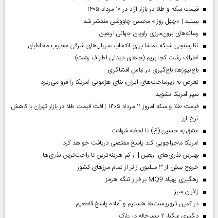
قیمت سکه و طلا در بازار آزاد در ۱۰ مرداد ۱۴۰۵
ببینید | «چهل روز » محسن چاووشی منتشر شد
رسانه‌های برون‌مرزی راویان جهانی اربعین
نظرسنجی شبکه تماشا برای انتخاب سریال‌های شرقی محبوب مخاطبان
اطراف رشت کجا بریم (جاهای دیدنی اطراف رشت)
باج‌نیوزها؛ باج‌گیری در لباس افشاگری
تعرض به زیرساخت‌های ایران، بنای هژمونی آمریکا را فرو می‌ریزد
سپر آمریکا نشوید
قیمت طلا و سکه امروز ۱۱ مرداد ۱۴۰۵ | افت قیمت طلا در بازار تهران با کاهش
نرخ ارز
عشق به حسین (ع) تا لحظه شهادت
آمریکا ماجراجویی کند پاسخ مقتضی دریافت خواهد کرد
بهترین نذری‌های اربعین | از کم هزینه‌ترین تا راحت‌ترین نذری‌ها
خروج بیش از ۳ میلیون زائر از تمام مرز‌های کشور
رهگیری پهپاد MQ9 بر فراز تنگه هرمز
‌زائران سبز
در کمین تروریست‌ها هستیم و آماده پاسخ قاطعیم
درگیری مرگبار ۲ پسرخاله در پارک