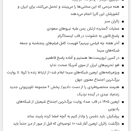
همه مردمی که این سختی‌ها را می‌بینند و تحمل می‌کنند، برای ایران و
کشورشان این کاررا انجام می‌دهند
‌زائران سبز
عملیات گسترده ارتش یمن علیه نیروهای سعودی
پاسخ قانون به خشونت در قاب اینستاگرام
آخر هفته چه فیلمی ببینیم؟ فهرست کامل فیلم‌های پنجشنبه و جمعه
شبکه‌های سیما
در کمین تروریست‌ها هستیم و آماده پاسخ قاطعیم
لغو تحریم‌های ایران از سوی آمریکا صحت ندارد
ویژه‌برنامه‌های اربعین شبکه‌های سیما اعلام شد؛ از ارتباط زنده با کربلا تا روایت
بزرگ‌ترین اجتماع معنوی جهان
هنرمند منحصر‌به‌فردی را از دست دادیم/ پخش ۲ مجموعه تلویزیونی جدید
زنده‌یاد عبدی در آینده نزدیک
اربعین ۱۴۰۵ در قاب صدا؛ روایت بزرگ‌ترین اجتماع شیعیان از شبکه‌های
رادیویی
پزشکیان: باید دشمن را وادار کنیم به آنچه امضا کرده پایبند بماند
بازگشت زائران اربعین آغاز شد؛ ۱۰ توصیه‌ای که قبل از عبور از مرز حتماً باید