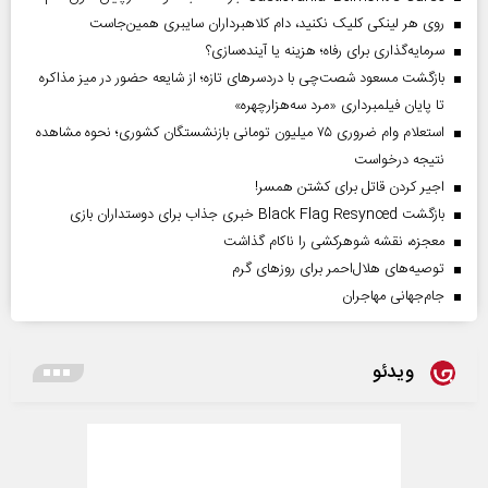
روی هر لینکی کلیک نکنید، دام کلاهبرداران سایبری همین‌جاست
سرمایه‌گذاری برای رفاه؛ هزینه یا آینده‌سازی؟
بازگشت مسعود شصت‌چی با دردسر‌های تازه؛ از شایعه حضور در میز مذاکره
تا پایان فیلمبرداری «مرد سه‌هزارچهره»
استعلام وام ضروری ۷۵ میلیون تومانی بازنشستگان کشوری؛ نحوه مشاهده
نتیجه درخواست
اجیر کردن قاتل برای کشتن همسر!
بازگشت Black Flag Resynced خبری جذاب برای دوستداران بازی
معجزه، نقشه شوهرکشی را ناکام گذاشت
توصیه‌های هلال‌احمر برای روز‌های گرم
جام‌جهانی مهاجران
ویدئو