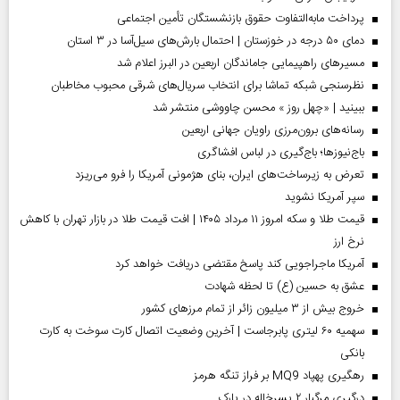
پرداخت مابه‌التفاوت حقوق بازنشستگان تأمین اجتماعی
دمای ۵۰ درجه در خوزستان | احتمال بارش‌های سیل‌آسا در ۳ استان
مسیر‌های راهپیمایی جاماندگان اربعین در البرز اعلام شد
نظرسنجی شبکه تماشا برای انتخاب سریال‌های شرقی محبوب مخاطبان
ببینید | «چهل روز » محسن چاووشی منتشر شد
رسانه‌های برون‌مرزی راویان جهانی اربعین
باج‌نیوزها؛ باج‌گیری در لباس افشاگری
تعرض به زیرساخت‌های ایران، بنای هژمونی آمریکا را فرو می‌ریزد
سپر آمریکا نشوید
قیمت طلا و سکه امروز ۱۱ مرداد ۱۴۰۵ | افت قیمت طلا در بازار تهران با کاهش
نرخ ارز
آمریکا ماجراجویی کند پاسخ مقتضی دریافت خواهد کرد
عشق به حسین (ع) تا لحظه شهادت
خروج بیش از ۳ میلیون زائر از تمام مرز‌های کشور
سهمیه ۶۰ لیتری پابرجاست | آخرین وضعیت اتصال کارت سوخت به کارت
بانکی
رهگیری پهپاد MQ9 بر فراز تنگه هرمز
درگیری مرگبار ۲ پسرخاله در پارک