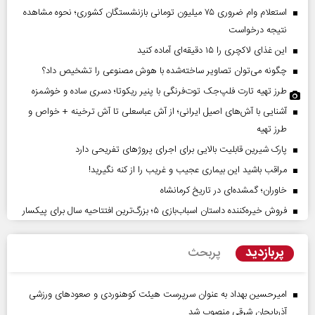
استعلام وام ضروری ۷۵ میلیون تومانی بازنشستگان کشوری؛ نحوه مشاهده
نتیجه درخواست
این غذای لاکچری را ۱۵ دقیقه‌ای آماده کنید
چگونه می‌توان تصاویر ساخته‌شده با هوش مصنوعی را تشخیص داد؟
طرز تهیه تارت فلپ‌جک توت‌فرنگی با پنیر ریکوتا؛ دسری ساده و خوشمزه
آشنایی با آش‌های اصیل ایرانی؛ از آش عباسعلی تا آش ترخینه + خواص و
طرز تهیه
پارک شیرین قابلیت‌ بالایی برای اجرای پروژهای تفریحی دارد
مراقب باشید این بیماری عجیب و غریب را از کنه نگیرید!
خاوران؛ گمشده‌ای در تاریخ کرمانشاه
فروش خیره‌کننده داستان اسباب‌بازی ۵؛ بزرگ‌ترین افتتاحیه سال برای پیکسار
پربازدید
پربحث
امیرحسین بهداد به عنوان سرپرست هیئت کوهنوردی و صعودهای ورزشی
آذربایجان شرقی منصوب شد