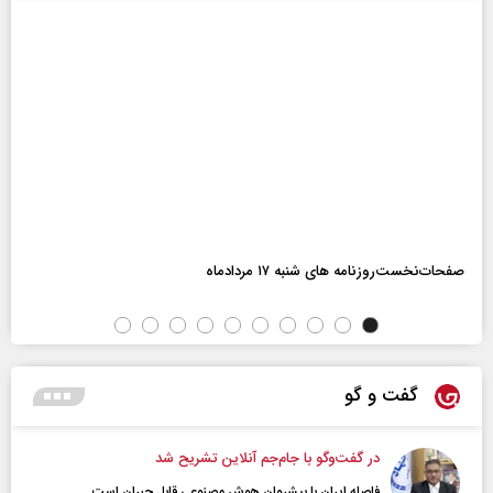
صفحات‌نخست‌روزنامه ها‌ی شنبه ۱۷ مردادماه
گفت و گو
در گفت‌و‌گو با جام‌جم آنلاین تشریح شد
فاصله ایران با پیشرو‌ان هوش مصنوعی قابل جبران است