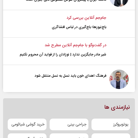
جام‌جم آنلاین بررسی کرد
باج‌نیوزها؛ باج‌گیری در لباس افشاگری
در گفت‌و‌گو با جام‌جم آنلاین مطرح شد
شیر مادر جایگزین ندارد | نوزادان را از فواید آن محروم نکنیم
فرهنگ اهدای خون باید نسل به نسل منتقل شود
نیازمندی ها
یوتوبروکرز
جراحی بینی
خرید گوشی شیائومی