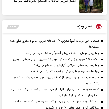
امضای سروش صحت در «استخر» دیگر غافلگیر نمی‌کند
اخبار ویژه
صبحانه چی درست کنم؟ معرفی ۳۰ صبحانه سریع، سالم و مقوی برای همه
سلیقه‌ها
چرا برخی بیماران بعد از کرونا و آنفلوآنزا ماه‌ها بهبود نمی‌یابند؟
ثبت‌نام ۲.۵ میلیون زائر در سماح | عبور ۱.۷ میلیون نفر از مرز‌های اربعین
چرا بعد از سفرهای طولانی گوارش‌تان به هم می‌ریزد؟
چرا ساختمان‌های ناایمن تهران تعیین تکلیف نمی‌شوند؟
آمار معلولیت در ایران | بیش از ۱۰.۵ میلیون نفر با محدودیت عملکردی
زندگی می‌کنند
توصیه‌های طب سنتی برای زائران اربعین | بهترین نوشیدنی ضد عطش و
راهکارهای پیشگیری از گرمازدگی
راز ماندگاری «رادیو اربعین» از زبان دو گوینده؛ رسانه‌ای که حسینیه است
ستارگانی که در جام جهانی ۲۰۲۶ بازی نکردند