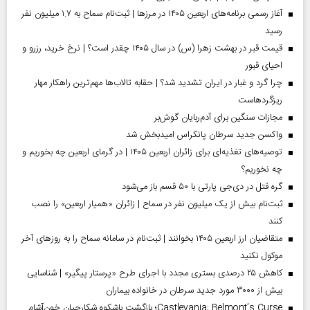
آغاز رسمی برنامه‌های اربعین ۱۴۰۵ در مرز‌ها | ثبت‌نام سماح به ۱.۷ میلیون نفر
رسید
قیمت قبر در بهشت زهرا (س) در سال ۱۴۰۵ چقدر است؟ | نرخ خرید، رزرو و
احیای قبور
چرا گرد و غبار در ایران تشدید شد؟ | حقابه تالاب‌ها مهم‌ترین راهکار مهار
ریزگردهاست
مجازات سنگین برای آدم‌ربایان گوش‌بر
واکسن جدید سرطان پانکراس امیدبخش شد
توصیه‌های تغذیه‌ای برای زائران اربعین ۱۴۰۵ | در گرمای اربعین چه بخوریم و
چه نخوریم؟
گره قتل در دی‌جی پارتی با ۵۰ قسم باز می‌شود
ثبت‌نام بیش از یک میلیون نفر در سماح | زائران «همیار اربعین» را نصب
کنند
متقاضیان ارز اربعین ۱۴۰۵ بخوانند | ثبت‌نام در سامانه سماح را به روز‌های آخر
موکول نکنید
کاهش ۲۵ درصدی بستری مجدد با اجرای طرح «پرستار پیگیر» | شناسایی
بیش از ۳۰۰۰ مورد جدید سرطان در خانواده بیماران
Castlevania: Belmont’s Curse؛ بازگشت باشکوه شکارچیان خون‌آشام