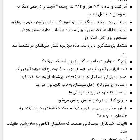
آمار شهدای غزه به ۷۳ هزار و ۳۸۴ نفر رسید؛ ۲ شهید و ۶ زخمی دیگر به
بیمارستان‌ها منتقل شدند
رسانه ملی در مقابله با جنگ روانی و شبهه‌افکنی دشمن نقش مهمی ایفا کرد
ببینید | «لبالب»؛ نخستین سریال مستند داستانی تولید شده با هوش
مصنوعی روی آنتن شبکه دو
هشدار پژوهشگران درباره یک ماده پرکاربرد؛ نقش پلی‌اتیلن در تشدید کبد
چرب
رژیم گیاه‌خواری در ماه چند کیلو از وزن شما کم می‌کند؟
علت افزایش قبض آب در تابستان چیست؟ توضیح آبفا درباره قبوض آب
بصره از میزبانی استقلال جا ماند؛ AFC با پیشنهاد آبی‌ها مخالفت کرد
«آسباد»؛ روایتی تازه از دل سیستان به قاب تلویزیون می‌آید
بازداشت ۲۸ متهم در پرونده تراستی‌ها
«بلواي کذاب» از رادیو نمایش پخش می‌شود
هوش مصنوعی ویروس‌های جدید ساخت؛ دانشمندان درباره آینده چه
هشداری می‌دهند؟
قالیباف: خبرنگاران رزمندگانی هستند که سنگرشان آگاهی و سلاح‌شان حقیقت
است
آزمون دشوار پیمان مکه