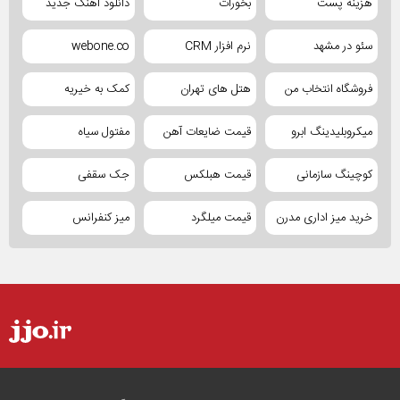
هزینه پست
بخورات
دانلود آهنگ جدید
سئو در مشهد
نرم افزار CRM
webone.co
فروشگاه انتخاب من
هتل های تهران
کمک به خیریه
میکروبلیدینگ ابرو
قیمت ضایعات آهن
مفتول سیاه
کوچینگ سازمانی
قیمت هبلکس
جک سقفی
خرید میز اداری مدرن
قیمت میلگرد
میز کنفرانس