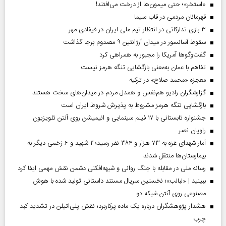
«استخر»‌‌؛ حتی میمون‌ها از درخت می‌افتند!
قهرمانان مردمی در قاب سیما
۳ بازی تدارکاتی در انتظار تیم ملی ایران در فیفادی مهر
سقوط آسانسور در میدان آرژانتین ۹ مصدوم برجا گذاشت
گفت‌وگوها آمریکا را مجبور به همراهی کرد
تفاهم با عمان به‌معنی بازگشایی تنگه هرمز نیست
معجزه «محمد صلاح» در ترکیه
گزارشگران رادیو هم‌نفس و همدل مردم در میدان‌های سخت هستند
بازگشایی تنگه هرمز مشروط به پذیرش شروط ایران است
جشنواره تابستانی با ۱۷ فیلم سینمایی و انیمیشن روی آنتن تلویزیون
راویان نصر
آمار شهدای غزه به ۷۳ هزار و ۳۸۴ نفر رسید؛ ۲ شهید و ۶ زخمی دیگر به
بیمارستان‌ها منتقل شدند
رسانه ملی در مقابله با جنگ روانی و شبهه‌افکنی دشمن نقش مهمی ایفا کرد
ببینید | «لبالب»؛ نخستین سریال مستند داستانی تولید شده با هوش
مصنوعی روی آنتن شبکه دو
هشدار پژوهشگران درباره یک ماده پرکاربرد؛ نقش پلی‌اتیلن در تشدید کبد
چرب