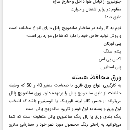
جلوگیری از تبادل هوا داخل و خارج سازه
مقاوم در برابر اشتعال و حرارت
عایق صدا
فوم به کار رفته در ساختار ساندویچ پانل دارای انواع مختلف است
و روش تولید خاص خود را دارد که شامل موارد زیر است:
پلی اورتان
پشم سنگ
اکس پی اس
پلی استایرن
ورق محافظ هسته
به کارگیری انواع ورق فلزی با ضخامت متغیر 40 و 50 که وظیفه
حفاظت از عایق ساندویچ پانل را برعهده دارد.
ورق ساندویچ پانل
می‌تواند از جنس گالوانیزه، آلوزینک یا آلومینیوم باشد که انتخاب
نوع ورق وابسته به نوع فوم و کاربرد ساندویچ پانل است.
رنگ بندی ورق یا رال رنگ ساندویچ پانل متفاوت است که شما
می‌توانید به راحتی رنگ محصول مورد نظر خود را سفارشی سازی