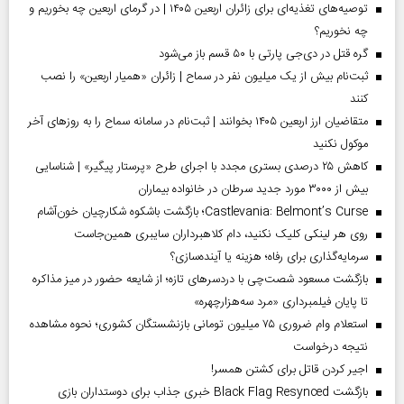
توصیه‌های تغذیه‌ای برای زائران اربعین ۱۴۰۵ | در گرمای اربعین چه بخوریم و
چه نخوریم؟
گره قتل در دی‌جی پارتی با ۵۰ قسم باز می‌شود
ثبت‌نام بیش از یک میلیون نفر در سماح | زائران «همیار اربعین» را نصب
کنند
متقاضیان ارز اربعین ۱۴۰۵ بخوانند | ثبت‌نام در سامانه سماح را به روز‌های آخر
موکول نکنید
کاهش ۲۵ درصدی بستری مجدد با اجرای طرح «پرستار پیگیر» | شناسایی
بیش از ۳۰۰۰ مورد جدید سرطان در خانواده بیماران
Castlevania: Belmont’s Curse؛ بازگشت باشکوه شکارچیان خون‌آشام
روی هر لینکی کلیک نکنید، دام کلاهبرداران سایبری همین‌جاست
سرمایه‌گذاری برای رفاه؛ هزینه یا آینده‌سازی؟
بازگشت مسعود شصت‌چی با دردسر‌های تازه؛ از شایعه حضور در میز مذاکره
تا پایان فیلمبرداری «مرد سه‌هزارچهره»
استعلام وام ضروری ۷۵ میلیون تومانی بازنشستگان کشوری؛ نحوه مشاهده
نتیجه درخواست
اجیر کردن قاتل برای کشتن همسر!
بازگشت Black Flag Resynced خبری جذاب برای دوستداران بازی