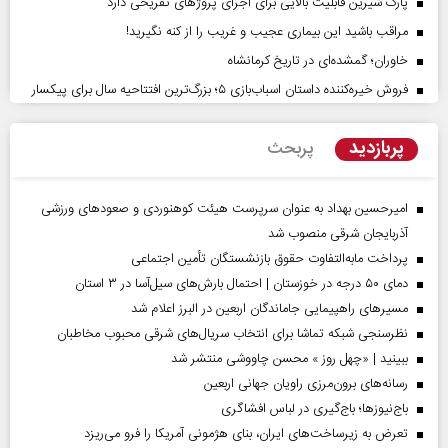
پارک شیرین قابلیت‌ بالایی برای اجرای پروژهای تفریحی دارد
مراقب باشید این بیماری عجیب و غریب را از کنه نگیرید!
خاوران؛ گمشده‌ای در تاریخ کرمانشاه
فروش خیره‌کننده داستان اسباب‌بازی ۵؛ بزرگ‌ترین افتتاحیه سال برای پیکسار
پربازدید
پربحث
امیرحسین بهداد به عنوان سرپرست هیئت کوهنوردی و صعودهای ورزشی
آذربایجان شرقی منصوب شد
پرداخت مابه‌التفاوت حقوق بازنشستگان تأمین اجتماعی
دمای ۵۰ درجه در خوزستان | احتمال بارش‌های سیل‌آسا در ۳ استان
مسیر‌های راهپیمایی جاماندگان اربعین در البرز اعلام شد
نظرسنجی شبکه تماشا برای انتخاب سریال‌های شرقی محبوب مخاطبان
ببینید | «چهل روز » محسن چاووشی منتشر شد
رسانه‌های برون‌مرزی راویان جهانی اربعین
باج‌نیوزها؛ باج‌گیری در لباس افشاگری
تعرض به زیرساخت‌های ایران، بنای هژمونی آمریکا را فرو می‌ریزد