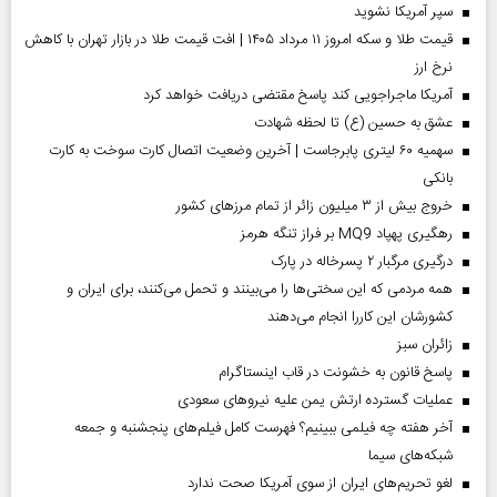
سپر آمریکا نشوید
قیمت طلا و سکه امروز ۱۱ مرداد ۱۴۰۵ | افت قیمت طلا در بازار تهران با کاهش
نرخ ارز
آمریکا ماجراجویی کند پاسخ مقتضی دریافت خواهد کرد
عشق به حسین (ع) تا لحظه شهادت
سهمیه ۶۰ لیتری پابرجاست | آخرین وضعیت اتصال کارت سوخت به کارت
بانکی
خروج بیش از ۳ میلیون زائر از تمام مرز‌های کشور
رهگیری پهپاد MQ9 بر فراز تنگه هرمز
درگیری مرگبار ۲ پسرخاله در پارک
همه مردمی که این سختی‌ها را می‌بینند و تحمل می‌کنند، برای ایران و
کشورشان این کاررا انجام می‌دهند
‌زائران سبز
پاسخ قانون به خشونت در قاب اینستاگرام
عملیات گسترده ارتش یمن علیه نیروهای سعودی
آخر هفته چه فیلمی ببینیم؟ فهرست کامل فیلم‌های پنجشنبه و جمعه
شبکه‌های سیما
لغو تحریم‌های ایران از سوی آمریکا صحت ندارد