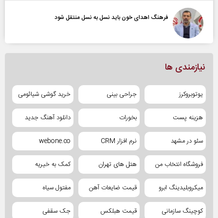
فرهنگ اهدای خون باید نسل به نسل منتقل شود
نیازمندی ها
یوتوبروکرز
جراحی بینی
خرید گوشی شیائومی
هزینه پست
بخورات
دانلود آهنگ جدید
سئو در مشهد
نرم افزار CRM
webone.co
فروشگاه انتخاب من
هتل های تهران
کمک به خیریه
میکروبلیدینگ ابرو
قیمت ضایعات آهن
مفتول سیاه
کوچینگ سازمانی
قیمت هبلکس
جک سقفی