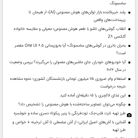
سامسونگ
رشد خیره‌کننده بازار توکن‌های هوش مصنوعی (AI)؛ از هیجان تا
زیرساخت‌های واقعی
انقلاب گوشی‌های تاشو‌ با طعم هوش مصنوعی؛ معرفی و مقایسه خانواده
گلکسی Z۸
بحران باتری در گوشی‌های سامسونگ؛ آیا به‌روزرسانی One UI ۸.۵ مقصر
است؟
آیا خودروهای خودران جای ماشین‌های معمولی را می‌گیرند؟ بررسی وضعیت
در سال ۲۰۲۶
استعلام وام ضروری ۷۵ میلیون تومانی بازنشستگان کشوری؛ نحوه مشاهده
نتیجه درخواست
این غذای لاکچری را ۱۵ دقیقه‌ای آماده کنید
چگونه می‌توان تصاویر ساخته‌شده با هوش مصنوعی را تشخیص داد؟
طرز تهیه تارت فلپ‌جک توت‌فرنگی با پنیر ریکوتا؛ دسری ساده و خوشمزه
آشنایی با آش‌های اصیل ایرانی؛ از آش عباسعلی تا آش ترخینه + خواص و
طرز تهیه