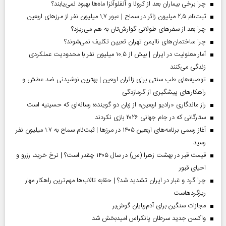
چرا برخی بیماران بعد از کرونا و آنفلوآنزا ماه‌ها بهبود نمی‌یابند؟
ثبت‌نام ۲.۵ میلیون زائر در سماح | عبور ۱.۷ میلیون نفر از مرز‌های اربعین
چرا بعد از سفرهای طولانی گوارش‌تان به هم می‌ریزد؟
چرا ساختمان‌های ناایمن تهران تعیین تکلیف نمی‌شوند؟
آمار معلولیت در ایران | بیش از ۱۰.۵ میلیون نفر با محدودیت عملکردی
زندگی می‌کنند
توصیه‌های طب سنتی برای زائران اربعین | بهترین نوشیدنی ضد عطش و
راهکارهای پیشگیری از گرمازدگی
راز ماندگاری «رادیو اربعین» از زبان دو گوینده؛ رسانه‌ای که حسینیه است
ستارگانی که در جام جهانی ۲۰۲۶ بازی نکردند
آغاز رسمی برنامه‌های اربعین ۱۴۰۵ در مرز‌ها | ثبت‌نام سماح به ۱.۷ میلیون نفر
رسید
قیمت قبر در بهشت زهرا (س) در سال ۱۴۰۵ چقدر است؟ | نرخ خرید، رزرو و
احیای قبور
چرا گرد و غبار در ایران تشدید شد؟ | حقابه تالاب‌ها مهم‌ترین راهکار مهار
ریزگردهاست
مجازات سنگین برای آدم‌ربایان گوش‌بر
واکسن جدید سرطان پانکراس امیدبخش شد