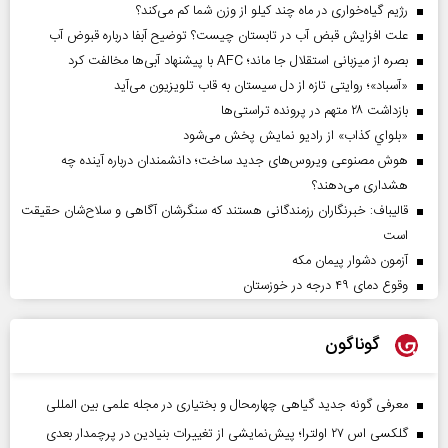
رژیم گیاه‌خواری در ماه چند کیلو از وزن شما کم می‌کند؟
علت افزایش قبض آب در تابستان چیست؟ توضیح آبفا درباره قبوض آب
بصره از میزبانی استقلال جا ماند؛ AFC با پیشنهاد آبی‌ها مخالفت کرد
«آسباد»؛ روایتی تازه از دل سیستان به قاب تلویزیون می‌آید
بازداشت ۲۸ متهم در پرونده تراستی‌ها
«بلواي کذاب» از رادیو نمایش پخش می‌شود
هوش مصنوعی ویروس‌های جدید ساخت؛ دانشمندان درباره آینده چه
هشداری می‌دهند؟
قالیباف: خبرنگاران رزمندگانی هستند که سنگرشان آگاهی و سلاح‌شان حقیقت
است
آزمون دشوار پیمان مکه
وقوع دمای ۴۹ درجه در خوزستان
گوناگون
معرفی گونه جدید گیاهی چهارمحال و بختیاری در مجله علمی بین المللی
گلکسی اس ۲۷ اولترا؛ پیش‌نمایشی از تغییرات بنیادین در پرچمدار بعدی