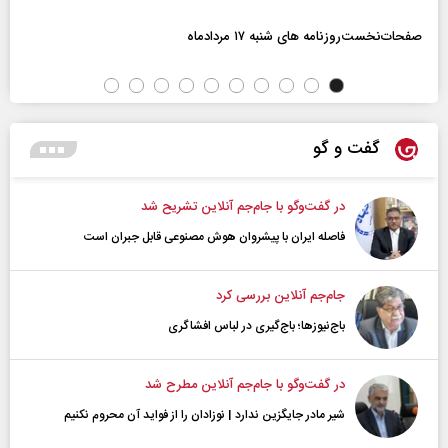
صفحات‌نخست‌روزنامه ها‌ی شنبه ۱۷ مردادماه
گفت و گو
در گفت‌و‌گو با جام‌جم آنلاین تشریح شد
فاصله ایران با پیشرو‌ان هوش مصنوعی قابل جبران است
جام‌جم آنلاین بررسی کرد
باج‌نیوزها؛ باج‌گیری در لباس افشاگری
در گفت‌و‌گو با جام‌جم آنلاین مطرح شد
شیر مادر جایگزین ندارد | نوزادان را از فواید آن محروم نکنیم