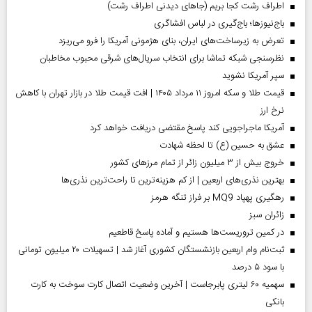
اطراف رشت کجا بریم (جاهای دیدنی اطراف رشت)
باج‌نیوزها؛ باج‌گیری در لباس افشاگری
تعرض به زیرساخت‌های ایران، بنای هژمونی آمریکا را فرو می‌ریزد
نظرسنجی شبکه تماشا برای انتخاب سریال‌های شرقی محبوب مخاطبان
سپر آمریکا نشوید
قیمت طلا و سکه امروز ۱۱ مرداد ۱۴۰۵ | افت قیمت طلا در بازار تهران با کاهش
نرخ ارز
آمریکا ماجراجویی کند پاسخ مقتضی دریافت خواهد کرد
عشق به حسین (ع) تا لحظه شهادت
خروج بیش از ۳ میلیون زائر از تمام مرز‌های کشور
بهترین نذری‌های اربعین | از کم هزینه‌ترین تا راحت‌ترین نذری‌ها
رهگیری پهپاد MQ9 بر فراز تنگه هرمز
‌زائران سبز
در کمین تروریست‌ها هستیم و آماده پاسخ قاطعیم
ثبت‌نام وام اربعین بازنشستگان کشوری آغاز شد | تسهیلات ۲۰ میلیون تومانی
با سود ۵ درصد
سهمیه ۶۰ لیتری پابرجاست | آخرین وضعیت اتصال کارت سوخت به کارت
بانکی