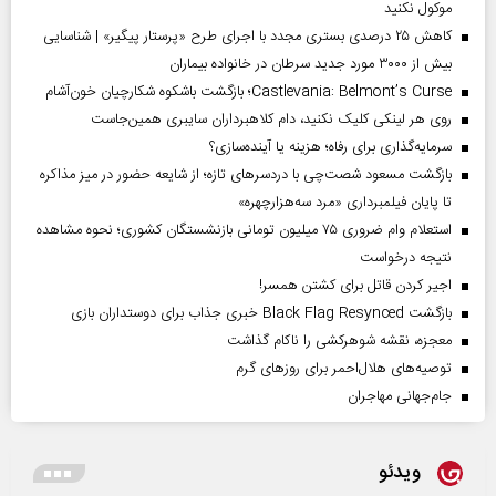
موکول نکنید
کاهش ۲۵ درصدی بستری مجدد با اجرای طرح «پرستار پیگیر» | شناسایی
بیش از ۳۰۰۰ مورد جدید سرطان در خانواده بیماران
Castlevania: Belmont’s Curse؛ بازگشت باشکوه شکارچیان خون‌آشام
روی هر لینکی کلیک نکنید، دام کلاهبرداران سایبری همین‌جاست
سرمایه‌گذاری برای رفاه؛ هزینه یا آینده‌سازی؟
بازگشت مسعود شصت‌چی با دردسر‌های تازه؛ از شایعه حضور در میز مذاکره
تا پایان فیلمبرداری «مرد سه‌هزارچهره»
استعلام وام ضروری ۷۵ میلیون تومانی بازنشستگان کشوری؛ نحوه مشاهده
نتیجه درخواست
اجیر کردن قاتل برای کشتن همسر!
بازگشت Black Flag Resynced خبری جذاب برای دوستداران بازی
معجزه، نقشه شوهرکشی را ناکام گذاشت
توصیه‌های هلال‌احمر برای روز‌های گرم
جام‌جهانی مهاجران
ویدئو