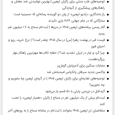
توصیه‌های طب سنتی برای زائران اربعین | بهترین نوشیدنی ضد عطش و
راهکارهای پیشگیری از گرمازدگی
راز ماندگاری «رادیو اربعین» از زبان دو گوینده؛ رسانه‌ای که حسینیه است
ستارگانی که در جام جهانی ۲۰۲۶ بازی نکردند
آغاز رسمی برنامه‌های اربعین ۱۴۰۵ در مرز‌ها | ثبت‌نام سماح به ۱.۷ میلیون نفر
رسید
قیمت قبر در بهشت زهرا (س) در سال ۱۴۰۵ چقدر است؟ | نرخ خرید، رزرو و
احیای قبور
چرا گرد و غبار در ایران تشدید شد؟ | حقابه تالاب‌ها مهم‌ترین راهکار مهار
ریزگردهاست
مجازات سنگین برای آدم‌ربایان گوش‌بر
واکسن جدید سرطان پانکراس امیدبخش شد
توصیه‌های تغذیه‌ای برای زائران اربعین ۱۴۰۵ | در گرمای اربعین چه بخوریم و
چه نخوریم؟
گره قتل در دی‌جی پارتی با ۵۰ قسم باز می‌شود
ثبت‌نام بیش از یک میلیون نفر در سماح | زائران «همیار اربعین» را نصب
کنند
متقاضیان ارز اربعین ۱۴۰۵ بخوانند | ثبت‌نام در سامانه سماح را به روز‌های آخر