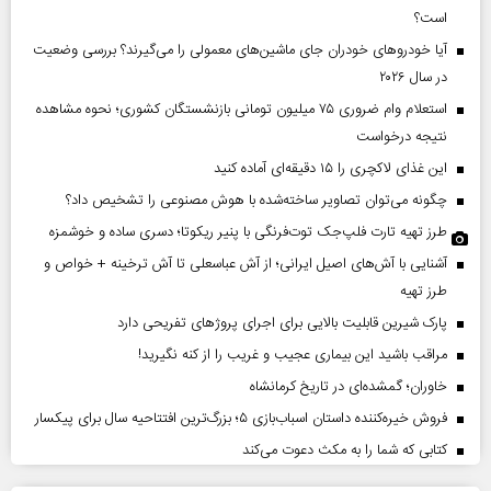
است؟
آیا خودروهای خودران جای ماشین‌های معمولی را می‌گیرند؟ بررسی وضعیت
در سال ۲۰۲۶
استعلام وام ضروری ۷۵ میلیون تومانی بازنشستگان کشوری؛ نحوه مشاهده
نتیجه درخواست
این غذای لاکچری را ۱۵ دقیقه‌ای آماده کنید
چگونه می‌توان تصاویر ساخته‌شده با هوش مصنوعی را تشخیص داد؟
طرز تهیه تارت فلپ‌جک توت‌فرنگی با پنیر ریکوتا؛ دسری ساده و خوشمزه
آشنایی با آش‌های اصیل ایرانی؛ از آش عباسعلی تا آش ترخینه + خواص و
طرز تهیه
پارک شیرین قابلیت‌ بالایی برای اجرای پروژهای تفریحی دارد
مراقب باشید این بیماری عجیب و غریب را از کنه نگیرید!
خاوران؛ گمشده‌ای در تاریخ کرمانشاه
فروش خیره‌کننده داستان اسباب‌بازی ۵؛ بزرگ‌ترین افتتاحیه سال برای پیکسار
کتابی که شما را به مکث دعوت می‌کند