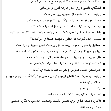
بازداشت ۲۱ مزدور موساد و ۴ شرور مسلح در استان کرمان
گفتگوی تلفنی وزرای امور خارجه ایران و موریتانی
ببینید | اتحاد مقدس، از اصولی‌ترین امور است
حمله صهیونیست ها به خبرنگار پرس‌تی‌وی در اردوگاه قلندیا
دولت لبنان مذاکرات و امتیازدهی به تل‌آویو را متوقف کند
پایان طرح ترافیکی اربعین ۱۴۰۵ پلیس راهور فراجا با ثبت ۶۷ میلیون تردد
ببینید | خود فروخته‌ها چطور با موساد همکاری می‌کردند؟
اسرائیل به دنبال تخریب روند صلح و بی‌ثبات کردن سوریه و غزه است
ایران و آمریکا در جنگی که عواقب آن محدود به دو کشور نخواهد ماند
فناوری بومی ایران، برتر از هر سامانه وارداتی در منطقه است
فرمانده نهاجا: در دفاع از ملت ایران جان برکف خواهیم بود
خبر ستون اعتماد عمومی و رکن مرجعیت رسانه‌ای است
ببینید | وضعیت تردد زائران اربعین در مرز خسروی در گفتگو با منوچهر حبیبی
استاندار کرمانشاه
اینترنت بی افسار
امیر سرتیپ اکرمی‌نیا: ارتش کاملا آماده است
کارکنان وظیفه فراری برای تعیین تکلیف وضعیت خدمتی به یگان خدمتی
خود مراجعه کنند