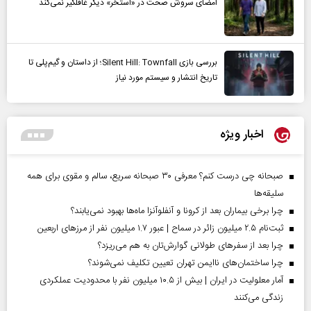
امضای سروش صحت در «استخر» دیگر غافلگیر نمی‌کند
بررسی بازی Silent Hill: Townfall؛ از داستان و گیم‌پلی تا
تاریخ انتشار و سیستم مورد نیاز
اخبار ویژه
صبحانه چی درست کنم؟ معرفی ۳۰ صبحانه سریع، سالم و مقوی برای همه
سلیقه‌ها
چرا برخی بیماران بعد از کرونا و آنفلوآنزا ماه‌ها بهبود نمی‌یابند؟
ثبت‌نام ۲.۵ میلیون زائر در سماح | عبور ۱.۷ میلیون نفر از مرز‌های اربعین
چرا بعد از سفرهای طولانی گوارش‌تان به هم می‌ریزد؟
چرا ساختمان‌های ناایمن تهران تعیین تکلیف نمی‌شوند؟
آمار معلولیت در ایران | بیش از ۱۰.۵ میلیون نفر با محدودیت عملکردی
زندگی می‌کنند