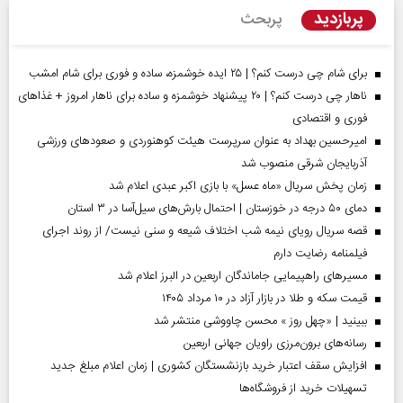
پربازدید
پربحث
برای شام چی درست کنم؟ | ۲۵ ایده خوشمزه، ساده و فوری برای شام امشب
ناهار چی درست کنم؟ | ۲۰ پیشنهاد خوشمزه و ساده برای ناهار امروز + غذاهای
فوری و اقتصادی
امیرحسین بهداد به عنوان سرپرست هیئت کوهنوردی و صعودهای ورزشی
آذربایجان شرقی منصوب شد
زمان پخش سریال «ماه عسل» با بازی اکبر عبدی اعلام شد
دمای ۵۰ درجه در خوزستان | احتمال بارش‌های سیل‌آسا در ۳ استان
قصه سریال رویای نیمه شب اختلاف شیعه و سنی نیست/ از روند اجرای
فیلمنامه رضایت دارم
مسیر‌های راهپیمایی جاماندگان اربعین در البرز اعلام شد
قیمت سکه و طلا در بازار آزاد در ۱۰ مرداد ۱۴۰۵
ببینید | «چهل روز » محسن چاووشی منتشر شد
رسانه‌های برون‌مرزی راویان جهانی اربعین
افزایش سقف اعتبار خرید بازنشستگان کشوری | زمان اعلام مبلغ جدید
تسهیلات خرید از فروشگاه‌ها