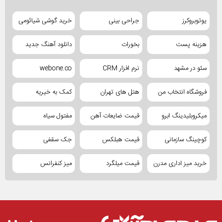
یوتوبروکرز
جراحی بینی
خرید گوشی شیائومی
هزینه پست
بخورات
دانلود آهنگ جدید
سئو در مشهد
نرم افزار CRM
webone.co
فروشگاه انتخاب من
هتل های تهران
کمک به خیریه
میکروبلیدینگ ابرو
قیمت ضایعات آهن
مفتول سیاه
کوچینگ سازمانی
قیمت هبلکس
جک سقفی
خرید میز اداری مدرن
قیمت میلگرد
میز کنفرانس