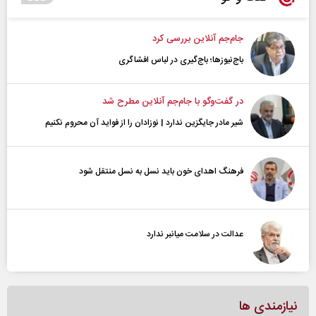
جام‌جم آنلاین بررسی کرد
باج‌نیوزها؛ باج‌گیری در لباس افشاگری
در گفت‌و‌گو با جام‌جم آنلاین مطرح شد
شیر مادر جایگزین ندارد | نوزادان را از فواید آن محروم نکنیم
فرهنگ اهدای خون باید نسل به نسل منتقل شود
عدالت در سلامت میانبر ندارد
نیازمندی ها