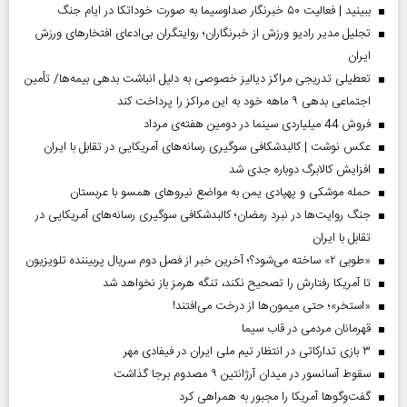
ببینید | فعالیت ۵۰ خبرنگار صداوسیما به صورت خوداتکا در ایام جنگ
تجلیل مدیر رادیو ورزش از خبرنگاران؛ روایتگران بی‌ادعای افتخارهای ورزش
ایران
تعطیلی تدریجی مراکز دیالیز خصوصی به دلیل انباشت بدهی بیمه‌ها/ تأمین
اجتماعی بدهی ۹ ماهه خود به این مراکز را پرداخت کند
فروش 44 میلیاردی سینما در دومین هفته‌ی مرداد
عکس نوشت | کالبدشکافی سوگیری رسانه‌های آمریکایی در تقابل با ایران
افزایش کالابرگ دوباره جدی شد
حمله موشکی و پهپادی یمن به مواضع نیروهای همسو با عربستان
جنگ روایت‌ها در نبرد رمضان؛ کالبدشکافی سوگیری رسانه‌های آمریکایی در
تقابل با ایران
«طوبی ۲» ساخته می‌شود؟؛ آخرین خبر از فصل دوم سریال پربیننده تلویزیون
تا آمریکا رفتارش را تصحیح نکند، تنگه هرمز باز نخواهد شد
«استخر»‌‌؛ حتی میمون‌ها از درخت می‌افتند!
قهرمانان مردمی در قاب سیما
۳ بازی تدارکاتی در انتظار تیم ملی ایران در فیفادی مهر
سقوط آسانسور در میدان آرژانتین ۹ مصدوم برجا گذاشت
گفت‌وگوها آمریکا را مجبور به همراهی کرد