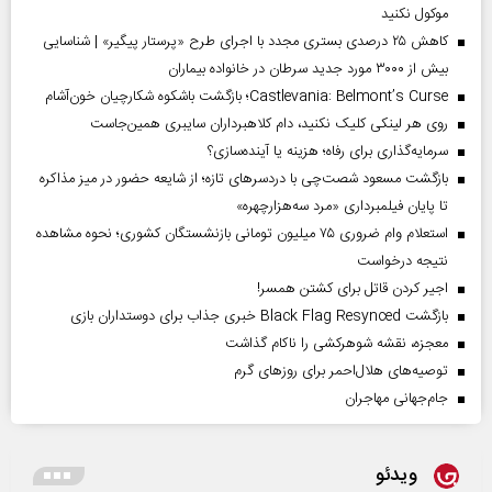
موکول نکنید
کاهش ۲۵ درصدی بستری مجدد با اجرای طرح «پرستار پیگیر» | شناسایی
بیش از ۳۰۰۰ مورد جدید سرطان در خانواده بیماران
Castlevania: Belmont’s Curse؛ بازگشت باشکوه شکارچیان خون‌آشام
روی هر لینکی کلیک نکنید، دام کلاهبرداران سایبری همین‌جاست
سرمایه‌گذاری برای رفاه؛ هزینه یا آینده‌سازی؟
بازگشت مسعود شصت‌چی با دردسر‌های تازه؛ از شایعه حضور در میز مذاکره
تا پایان فیلمبرداری «مرد سه‌هزارچهره»
استعلام وام ضروری ۷۵ میلیون تومانی بازنشستگان کشوری؛ نحوه مشاهده
نتیجه درخواست
اجیر کردن قاتل برای کشتن همسر!
بازگشت Black Flag Resynced خبری جذاب برای دوستداران بازی
معجزه، نقشه شوهرکشی را ناکام گذاشت
توصیه‌های هلال‌احمر برای روز‌های گرم
جام‌جهانی مهاجران
ویدئو