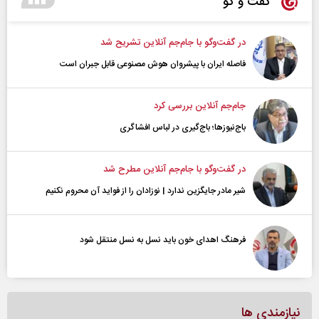
گفت و گو
در گفت‌و‌گو با جام‌جم آنلاین تشریح شد
فاصله ایران با پیشرو‌ان هوش مصنوعی قابل جبران است
جام‌جم آنلاین بررسی کرد
باج‌نیوزها؛ باج‌گیری در لباس افشاگری
در گفت‌و‌گو با جام‌جم آنلاین مطرح شد
شیر مادر جایگزین ندارد | نوزادان را از فواید آن محروم نکنیم
فرهنگ اهدای خون باید نسل به نسل منتقل شود
نیازمندی ها