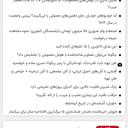
بحران باتری در گوشی‌های سامسونگ؛ آیا به‌روزرسانی One UI ۸.۵ مقصر
است؟
آیا خودروهای خودران جای ماشین‌های معمولی را می‌گیرند؟ بررسی وضعیت
در سال ۲۰۲۶
استعلام وام ضروری ۷۵ میلیون تومانی بازنشستگان کشوری؛ نحوه مشاهده
نتیجه درخواست
این غذای لاکچری را ۱۵ دقیقه‌ای آماده کنید
چگونه می‌توان تصاویر ساخته‌شده با هوش مصنوعی را تشخیص داد؟
طرز تهیه تارت فلپ‌جک توت‌فرنگی با پنیر ریکوتا؛ دسری ساده و خوشمزه
آشنایی با آش‌های اصیل ایرانی؛ از آش عباسعلی تا آش ترخینه + خواص و
طرز تهیه
پارک شیرین قابلیت‌ بالایی برای اجرای پروژهای تفریحی دارد
مراقب باشید این بیماری عجیب و غریب را از کنه نگیرید!
خاوران؛ گمشده‌ای در تاریخ کرمانشاه
فروش خیره‌کننده داستان اسباب‌بازی ۵؛ بزرگ‌ترین افتتاحیه سال برای پیکسار