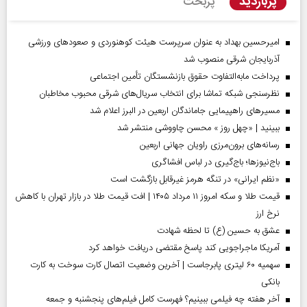
پربازدید
پربحث
امیرحسین بهداد به عنوان سرپرست هیئت کوهنوردی و صعودهای ورزشی
آذربایجان شرقی منصوب شد
پرداخت مابه‌التفاوت حقوق بازنشستگان تأمین اجتماعی
نظرسنجی شبکه تماشا برای انتخاب سریال‌های شرقی محبوب مخاطبان
مسیر‌های راهپیمایی جاماندگان اربعین در البرز اعلام شد
ببینید | «چهل روز » محسن چاووشی منتشر شد
رسانه‌های برون‌مرزی راویان جهانی اربعین
باج‌نیوزها؛ باج‌گیری در لباس افشاگری
«نظم ایرانی» در تنگه هرمز غیرقابل بازگشت است
قیمت طلا و سکه امروز ۱۱ مرداد ۱۴۰۵ | افت قیمت طلا در بازار تهران با کاهش
نرخ ارز
عشق به حسین (ع) تا لحظه شهادت
آمریکا ماجراجویی کند پاسخ مقتضی دریافت خواهد کرد
سهمیه ۶۰ لیتری پابرجاست | آخرین وضعیت اتصال کارت سوخت به کارت
بانکی
آخر هفته چه فیلمی ببینیم؟ فهرست کامل فیلم‌های پنجشنبه و جمعه