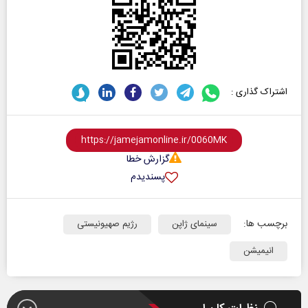
اشتراک گذاری :
گزارش خطا
پسندیدم
برچسب ها:
سینمای ژاپن
رژیم صهیونیستی
انیمیشن