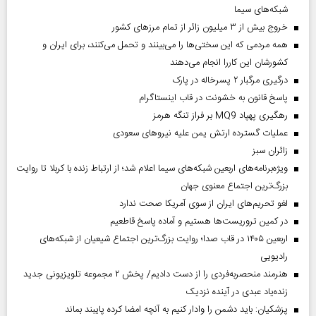
شبکه‌های سیما
خروج بیش از ۳ میلیون زائر از تمام مرز‌های کشور
همه مردمی که این سختی‌ها را می‌بینند و تحمل می‌کنند، برای ایران و
کشورشان این کاررا انجام می‌دهند
درگیری مرگبار ۲ پسرخاله در پارک
پاسخ قانون به خشونت در قاب اینستاگرام
رهگیری پهپاد MQ9 بر فراز تنگه هرمز
عملیات گسترده ارتش یمن علیه نیروهای سعودی
‌زائران سبز
ویژه‌برنامه‌های اربعین شبکه‌های سیما اعلام شد؛ از ارتباط زنده با کربلا تا روایت
بزرگ‌ترین اجتماع معنوی جهان
لغو تحریم‌های ایران از سوی آمریکا صحت ندارد
در کمین تروریست‌ها هستیم و آماده پاسخ قاطعیم
اربعین ۱۴۰۵ در قاب صدا؛ روایت بزرگ‌ترین اجتماع شیعیان از شبکه‌های
رادیویی
هنرمند منحصر‌به‌فردی را از دست دادیم/ پخش ۲ مجموعه تلویزیونی جدید
زنده‌یاد عبدی در آینده نزدیک
پزشکیان: باید دشمن را وادار کنیم به آنچه امضا کرده پایبند بماند