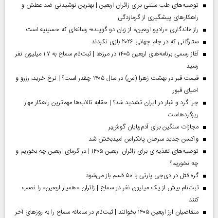
توصیه‌های طب سنتی برای زائران اربعین | بهترین نوشیدنی ضد عطش و
راهکارهای پیشگیری از گرمازدگی
راز ماندگاری «رادیو اربعین» از زبان دو گوینده؛ رسانه‌ای که حسینیه است
ستارگانی که در جام جهانی ۲۰۲۶ بازی نکردند
آغاز رسمی برنامه‌های اربعین ۱۴۰۵ در مرز‌ها | ثبت‌نام سماح به ۱.۷ میلیون نفر
رسید
قیمت قبر در بهشت زهرا (س) در سال ۱۴۰۵ چقدر است؟ | نرخ خرید، رزرو و
احیای قبور
چرا گرد و غبار در ایران تشدید شد؟ | حقابه تالاب‌ها مهم‌ترین راهکار مهار
ریزگردهاست
مجازات سنگین برای آدم‌ربایان گوش‌بر
واکسن جدید سرطان پانکراس امیدبخش شد
توصیه‌های تغذیه‌ای برای زائران اربعین ۱۴۰۵ | در گرمای اربعین چه بخوریم و
چه نخوریم؟
گره قتل در دی‌جی پارتی با ۵۰ قسم باز می‌شود
ثبت‌نام بیش از یک میلیون نفر در سماح | زائران «همیار اربعین» را نصب
کنند
متقاضیان ارز اربعین ۱۴۰۵ بخوانند | ثبت‌نام در سامانه سماح را به روز‌های آخر