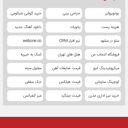
یوتوبروکرز
جراحی بینی
خرید گوشی شیائومی
هزینه پست
بخورات
دانلود آهنگ جدید
سئو در مشهد
نرم افزار CRM
webone.co
فروشگاه انتخاب من
هتل های تهران
کمک به خیریه
میکروبلیدینگ ابرو
قیمت ضایعات آهن
مفتول سیاه
کوچینگ سازمانی
قیمت هبلکس
جک سقفی
خرید میز اداری مدرن
قیمت میلگرد
میز کنفرانس