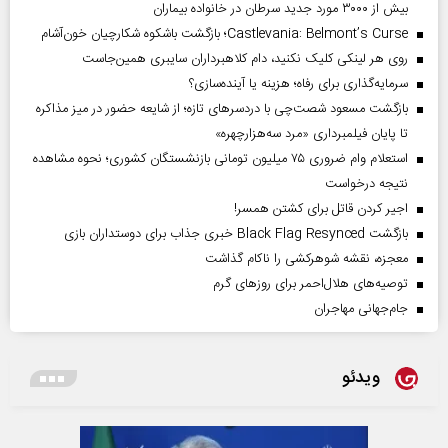
بیش از ۳۰۰۰ مورد جدید سرطان در خانواده بیماران
Castlevania: Belmont’s Curse؛ بازگشت باشکوه شکارچیان خون‌آشام
روی هر لینکی کلیک نکنید، دام کلاهبرداران سایبری همین‌جاست
سرمایه‌گذاری برای رفاه؛ هزینه یا آینده‌سازی؟
بازگشت مسعود شصت‌چی با دردسر‌های تازه؛ از شایعه حضور در میز مذاکره
تا پایان فیلمبرداری «مرد سه‌هزارچهره»
استعلام وام ضروری ۷۵ میلیون تومانی بازنشستگان کشوری؛ نحوه مشاهده
نتیجه درخواست
اجیر کردن قاتل برای کشتن همسر!
بازگشت Black Flag Resynced خبری جذاب برای دوستداران بازی
معجزه، نقشه شوهرکشی را ناکام گذاشت
توصیه‌های هلال‌احمر برای روز‌های گرم
جام‌جهانی مهاجران
ویدئو