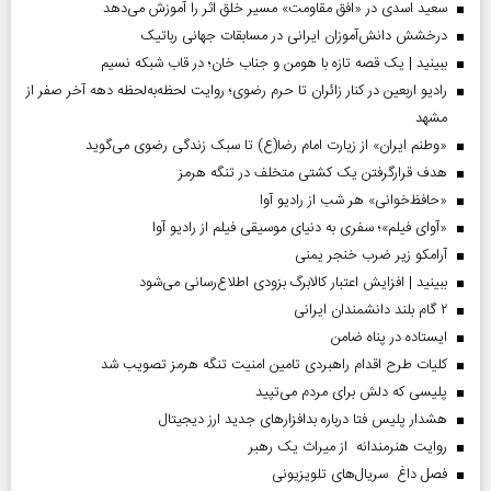
سعید اسدی در «افق مقاومت» مسیر خلق اثر را آموزش می‌دهد
درخشش دانش‌آموزان ایرانی در مسابقات جهانی رباتیک
ببینید | یک قصه تازه با هومن و جناب‌ خان؛ در قاب شبکه نسیم
رادیو اربعین در کنار زائران تا حرم رضوی؛ روایت لحظه‌به‌لحظه دهه آخر صفر از
مشهد
«وطنم ایران» از زیارت امام رضا(ع) تا سبک زندگی رضوی می‌گوید
هدف قرارگرفتن یک کشتی متخلف در تنگه هرمز
«حافظ‌خوانی» هر شب از رادیو آوا
«آوای فیلم»؛ سفری به دنیای موسیقی فیلم از رادیو آوا
آرامکو زیر ضرب خنجر یمنی
ببینید | افزایش اعتبار کالابرگ بزودی اطلاع‌رسانی می‌شود
۲ گام بلند دانشمندان ایرانی
ایستاده در پناه ضامن
کلیات طرح اقدام راهبردی تامین امنیت تنگه هرمز تصویب شد
پلیسی که دلش برای مردم می‌تپید
هشدار پلیس فتا درباره بدافزار‌های جدید ارز دیجیتال
روایت هنرمندانه از میراث یک رهبر
فصل داغ سریال‌های تلویزیونی