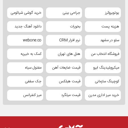
یوتوبروکرز
جراحی بینی
خرید گوشی شیائومی
هزینه پست
بخورات
دانلود آهنگ جدید
سئو در مشهد
نرم افزار CRM
webone.co
فروشگاه انتخاب من
هتل های تهران
کمک به خیریه
میکروبلیدینگ ابرو
قیمت ضایعات آهن
مفتول سیاه
کوچینگ سازمانی
قیمت هبلکس
جک سقفی
خرید میز اداری مدرن
قیمت میلگرد
میز کنفرانس