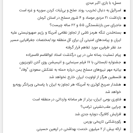
عسل» با بازی اکبر عبدی
اسرائیل به دنبال تخریب روند صلح و بی‌ثبات کردن سوریه و غزه است
بازداشت ۲۱ مزدور موساد و ۴ شرور مسلح در استان کرمان
ماجرای سن بازنشستگی ۵۵ و ۶۲ ساله چیست؟
بسته‌شدن تنگه هرمز ناشی از تجاوز نظامی آمریکا و رژیم صهیونیستی علیه
ایران و پیامد‌های امنیتی آن برای کل منطقه بود/مختصات جغرافیایی مسیر
مد نظر طرفین، مورد تفاهم قرار گرفته
پیام تسلیت رسانه ملی در پی درگذشت استاد ابوالقاسم قاسم‌زاده
جشنواره تابستانی با ۱۷ فیلم سینمایی و انیمیشن روی آنتن تلویزیون
بیانیه مهم نیروهای مسلح یمن درباره حمله به نفتکش سعودی "وفاء"
فلسطین هرگز از اولویت ایران خارج نخواهد شد
هشدار صریح کوثری به آمریکا؛ هر تجاوز به ایران با پاسخی ویرانگر روبه‌رو
خواهد شد
فناوری بومی ایران، برتر از هر سامانه وارداتی در منطقه است
چرایی عقب‌نشینی ترامپ؟
افزایش کالابرگ دوباره جدی شد
رکوردشکنی تاریخی بورس
ارائه بیش از ۲ میلیون خدمت بهداشتی در اربعین حسینی