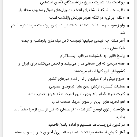
پرداخت مابه‌التفاوت حقوق بازنشستگان تأمین اجتماعی
نظرسنجی شبکه تماشا برای انتخاب سریال‌های شرقی محبوب مخاطبان
«نظم ایرانی» در تنگه هرمز غیرقابل بازگشت است
واریز سود سهام عدالت ۱۴۰۴ تا هفته دولت؛ زمان پرداخت مرحله دوم اعلام
شد
آخر هفته چه فیلمی ببینیم؟ فهرست کامل فیلم‌های پنجشنبه و جمعه
شبکه‌های سیما
پاسخ قانون به خشونت در قاب اینستاگرام
همه مردمی که این سختی‌ها را می‌بینند و تحمل می‌کنند، برای ایران و
کشورشان این کاررا انجام می‌دهند
خروج بیش از ۳ میلیون زائر از تمام مرز‌های کشور
عملیات گسترده ارتش یمن علیه نیروهای سعودی
کلیات طرح اقدام راهبردی تامین امنیت تنگه هرمز تصویب شد
لغو تحریم‌های ایران از سوی آمریکا صحت ندارد
بازگشت زائران اربعین آغاز شد؛ ۱۰ توصیه‌ای که قبل از عبور از مرز حتماً باید
بدانید
در کمین تروریست‌ها هستیم و آماده پاسخ قاطعیم
آغاز نگارش فیلمنامه «پایتخت ۸» در سالجاری/ آخرین خبر از سریال «ماه