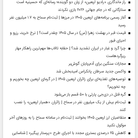
راز ماندگاری «رادیو اربعین» از زبان دو گوینده؛ رسانه‌ای که حسینیه است
ستارگانی که در جام جهانی ۲۰۲۶ بازی نکردند
آغاز رسمی برنامه‌های اربعین ۱۴۰۵ در مرز‌ها | ثبت‌نام سماح به ۱.۷ میلیون نفر
رسید
قیمت قبر در بهشت زهرا (س) در سال ۱۴۰۵ چقدر است؟ | نرخ خرید، رزرو و
احیای قبور
چرا گرد و غبار در ایران تشدید شد؟ | حقابه تالاب‌ها مهم‌ترین راهکار مهار
ریزگردهاست
مجازات سنگین برای آدم‌ربایان گوش‌بر
واکسن جدید سرطان پانکراس امیدبخش شد
توصیه‌های تغذیه‌ای برای زائران اربعین ۱۴۰۵ | در گرمای اربعین چه بخوریم و
چه نخوریم؟
گره قتل در دی‌جی پارتی با ۵۰ قسم باز می‌شود
ثبت‌نام بیش از یک میلیون نفر در سماح | زائران «همیار اربعین» را نصب
کنند
متقاضیان ارز اربعین ۱۴۰۵ بخوانند | ثبت‌نام در سامانه سماح را به روز‌های آخر
موکول نکنید
کاهش ۲۵ درصدی بستری مجدد با اجرای طرح «پرستار پیگیر» | شناسایی