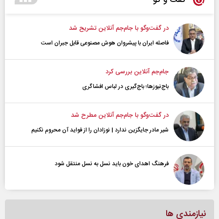
گفت و گو
در گفت‌و‌گو با جام‌جم آنلاین تشریح شد
فاصله ایران با پیشرو‌ان هوش مصنوعی قابل جبران است
جام‌جم آنلاین بررسی کرد
باج‌نیوزها؛ باج‌گیری در لباس افشاگری
در گفت‌و‌گو با جام‌جم آنلاین مطرح شد
شیر مادر جایگزین ندارد | نوزادان را از فواید آن محروم نکنیم
فرهنگ اهدای خون باید نسل به نسل منتقل شود
نیازمندی ها