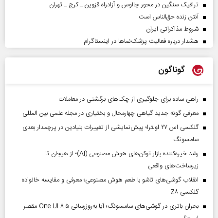
ترافیک سنگین در محور چالوس و آزادراه قزوین ـ کرج ـ تهران
آنتن زنده حق‌الناس است
شروط مذاکراتی ایران
هشدار درباره فعالیت پزشک‌نما‌ها در اینستاگرام
گوناگون
راهی ساده برای جلوگیری از چک‌های برگشتی در معاملات
معرفی گونه جدید گیاهی چهارمحال و بختیاری در مجله علمی بین المللی
گلکسی اس ۲۷ اولترا؛ پیش‌نمایشی از تغییرات بنیادین در پرچمدار بعدی
سامسونگ
رشد خیره‌کننده بازار توکن‌های هوش مصنوعی (AI)؛ از هیجان تا
زیرساخت‌های واقعی
انقلاب گوشی‌های تاشو‌ با طعم هوش مصنوعی؛ معرفی و مقایسه خانواده
گلکسی Z۸
بحران باتری در گوشی‌های سامسونگ؛ آیا به‌روزرسانی One UI ۸.۵ مقصر