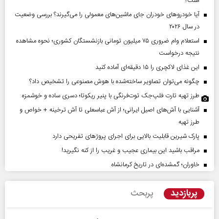
است؟
آیا خودروهای خودران جای ماشین‌های معمولی را می‌گیرند؟ بررسی وضعیت
در سال ۲۰۲۶
استعلام وام ضروری ۷۵ میلیون تومانی بازنشستگان کشوری؛ نحوه مشاهده
نتیجه درخواست
این غذای لاکچری را ۱۵ دقیقه‌ای آماده کنید
چگونه می‌توان تصاویر ساخته‌شده با هوش مصنوعی را تشخیص داد؟
طرز تهیه تارت فلپ‌جک توت‌فرنگی با پنیر ریکوتا؛ دسری ساده و خوشمزه
آشنایی با آش‌های اصیل ایرانی؛ از آش عباسعلی تا آش ترخینه + خواص و
طرز تهیه
پارک شیرین قابلیت‌ بالایی برای اجرای پروژهای تفریحی دارد
مراقب باشید این بیماری عجیب و غریب را از کنه نگیرید!
خاوران؛ گمشده‌ای در تاریخ کرمانشاه
پربازدید
پربحث