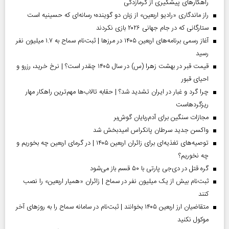
راهکارهای پیشگیری از گرمازدگی
راز ماندگاری «رادیو اربعین» از زبان دو گوینده؛ رسانه‌ای که حسینیه است
ستارگانی که در جام جهانی ۲۰۲۶ بازی نکردند
آغاز رسمی برنامه‌های اربعین ۱۴۰۵ در مرز‌ها | ثبت‌نام سماح به ۱.۷ میلیون نفر
رسید
قیمت قبر در بهشت زهرا (س) در سال ۱۴۰۵ چقدر است؟ | نرخ خرید، رزرو و
احیای قبور
چرا گرد و غبار در ایران تشدید شد؟ | حقابه تالاب‌ها مهم‌ترین راهکار مهار
ریزگردهاست
مجازات سنگین برای آدم‌ربایان گوش‌بر
واکسن جدید سرطان پانکراس امیدبخش شد
توصیه‌های تغذیه‌ای برای زائران اربعین ۱۴۰۵ | در گرمای اربعین چه بخوریم و
چه نخوریم؟
گره قتل در دی‌جی پارتی با ۵۰ قسم باز می‌شود
ثبت‌نام بیش از یک میلیون نفر در سماح | زائران «همیار اربعین» را نصب
کنند
متقاضیان ارز اربعین ۱۴۰۵ بخوانند | ثبت‌نام در سامانه سماح را به روز‌های آخر
موکول نکنید