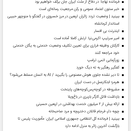
فرمانده نهاجا: در دفاع از ملت ایران جان برکف خواهیم بود
خبر ستون اعتماد عمومی و رکن مرجعیت رسانه‌ای است
ببینید | وضعیت تردد زائران اربعین در مرز خسروی در گفتگو با منوچهر حبیبی
استاندار کرمانشاه
اینترنت بی افسار
امیر سرتیپ اکرمی‌نیا: ارتش کاملا آماده است
کارکنان وظیفه فراری برای تعیین تکلیف وضعیت خدمتی به یگان خدمتی
خود مراجعه کنند
زورآزمایی اتمی ترامپ
کفگیر رهگیر به ته دیگ خورد
تا دیر نشده جلوی هوش مصنوعی را بگیرید / AI به انسان مسلط می‌شود؟
هرمز؛ ابتکارعمل در دست ایران
مشروطه در کوچه‌پس‌کوچه‌های پایتخت
بازداشت قاتل کارگر باربری در باغ‌ویلا
ارائه بیش از ۲ میلیون خدمت بهداشتی در اربعین حسینی
چوبه دار، فرجام قاتلان دختربچه و مرد صاحبخانه
ببینید | فرمانده کل انتظامی جمهوری اسلامی ایران­: مأموریت پلیس تا
بازگشت آخرین زائر به منزل ادامه دارد