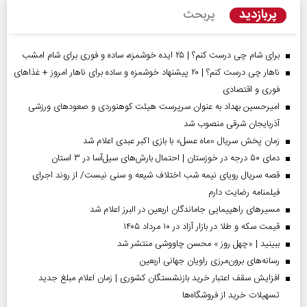
پربازدید
پربحث
برای شام چی درست کنم؟ | ۲۵ ایده خوشمزه، ساده و فوری برای شام امشب
ناهار چی درست کنم؟ | ۲۰ پیشنهاد خوشمزه و ساده برای ناهار امروز + غذاهای
فوری و اقتصادی
امیرحسین بهداد به عنوان سرپرست هیئت کوهنوردی و صعودهای ورزشی
آذربایجان شرقی منصوب شد
زمان پخش سریال «ماه عسل» با بازی اکبر عبدی اعلام شد
دمای ۵۰ درجه در خوزستان | احتمال بارش‌های سیل‌آسا در ۳ استان
قصه سریال رویای نیمه شب اختلاف شیعه و سنی نیست/ از روند اجرای
فیلمنامه رضایت دارم
مسیر‌های راهپیمایی جاماندگان اربعین در البرز اعلام شد
قیمت سکه و طلا در بازار آزاد در ۱۰ مرداد ۱۴۰۵
ببینید | «چهل روز » محسن چاووشی منتشر شد
رسانه‌های برون‌مرزی راویان جهانی اربعین
افزایش سقف اعتبار خرید بازنشستگان کشوری | زمان اعلام مبلغ جدید
تسهیلات خرید از فروشگاه‌ها