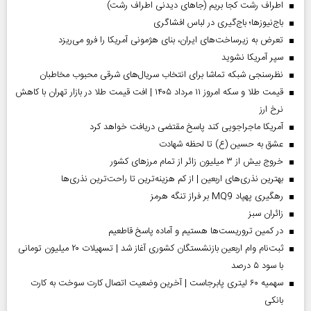
اطراف رشت کجا بریم (جاهای دیدنی اطراف رشت)
باج‌نیوزها؛ باج‌گیری در لباس افشاگری
تعرض به زیرساخت‌های ایران، بنای هژمونی آمریکا را فرو می‌ریزد
سپر آمریکا نشوید
نظرسنجی شبکه تماشا برای انتخاب سریال‌های شرقی محبوب مخاطبان
قیمت طلا و سکه امروز ۱۱ مرداد ۱۴۰۵ | افت قیمت طلا در بازار تهران با کاهش
نرخ ارز
آمریکا ماجراجویی کند پاسخ مقتضی دریافت خواهد کرد
عشق به حسین (ع) تا لحظه شهادت
خروج بیش از ۳ میلیون زائر از تمام مرز‌های کشور
بهترین نذری‌های اربعین | از کم هزینه‌ترین تا راحت‌ترین نذری‌ها
رهگیری پهپاد MQ9 بر فراز تنگه هرمز
‌زائران سبز
در کمین تروریست‌ها هستیم و آماده پاسخ قاطعیم
ثبت‌نام وام اربعین بازنشستگان کشوری آغاز شد | تسهیلات ۲۰ میلیون تومانی
با سود ۵ درصد
سهمیه ۶۰ لیتری پابرجاست | آخرین وضعیت اتصال کارت سوخت به کارت
بانکی