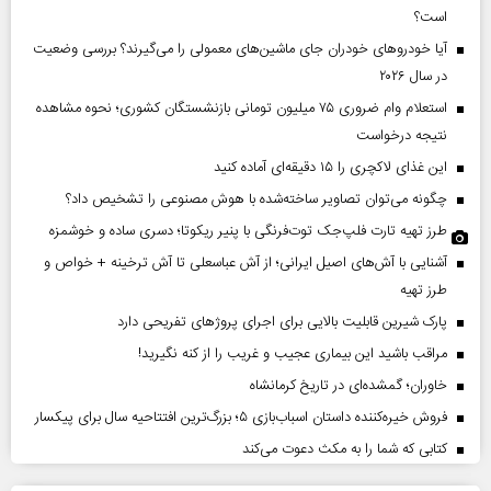
است؟
آیا خودروهای خودران جای ماشین‌های معمولی را می‌گیرند؟ بررسی وضعیت
در سال ۲۰۲۶
استعلام وام ضروری ۷۵ میلیون تومانی بازنشستگان کشوری؛ نحوه مشاهده
نتیجه درخواست
این غذای لاکچری را ۱۵ دقیقه‌ای آماده کنید
چگونه می‌توان تصاویر ساخته‌شده با هوش مصنوعی را تشخیص داد؟
طرز تهیه تارت فلپ‌جک توت‌فرنگی با پنیر ریکوتا؛ دسری ساده و خوشمزه
آشنایی با آش‌های اصیل ایرانی؛ از آش عباسعلی تا آش ترخینه + خواص و
طرز تهیه
پارک شیرین قابلیت‌ بالایی برای اجرای پروژهای تفریحی دارد
مراقب باشید این بیماری عجیب و غریب را از کنه نگیرید!
خاوران؛ گمشده‌ای در تاریخ کرمانشاه
فروش خیره‌کننده داستان اسباب‌بازی ۵؛ بزرگ‌ترین افتتاحیه سال برای پیکسار
کتابی که شما را به مکث دعوت می‌کند