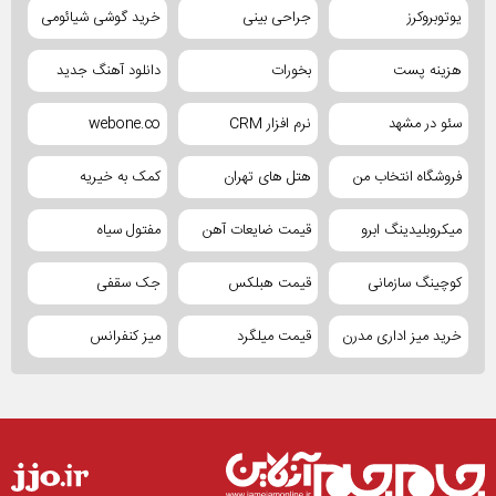
یوتوبروکرز
جراحی بینی
خرید گوشی شیائومی
هزینه پست
بخورات
دانلود آهنگ جدید
سئو در مشهد
نرم افزار CRM
webone.co
فروشگاه انتخاب من
هتل های تهران
کمک به خیریه
میکروبلیدینگ ابرو
قیمت ضایعات آهن
مفتول سیاه
کوچینگ سازمانی
قیمت هبلکس
جک سقفی
خرید میز اداری مدرن
قیمت میلگرد
میز کنفرانس