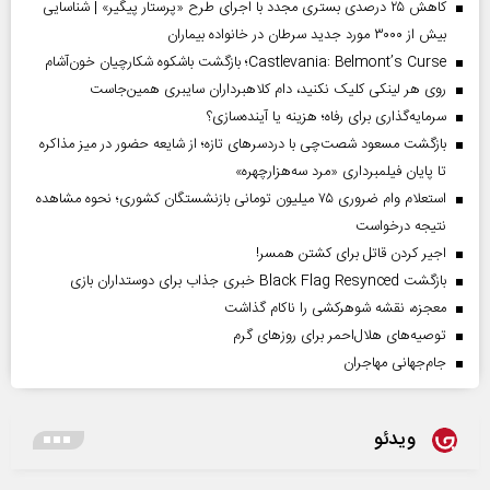
کاهش ۲۵ درصدی بستری مجدد با اجرای طرح «پرستار پیگیر» | شناسایی
بیش از ۳۰۰۰ مورد جدید سرطان در خانواده بیماران
Castlevania: Belmont’s Curse؛ بازگشت باشکوه شکارچیان خون‌آشام
روی هر لینکی کلیک نکنید، دام کلاهبرداران سایبری همین‌جاست
سرمایه‌گذاری برای رفاه؛ هزینه یا آینده‌سازی؟
بازگشت مسعود شصت‌چی با دردسر‌های تازه؛ از شایعه حضور در میز مذاکره
تا پایان فیلمبرداری «مرد سه‌هزارچهره»
استعلام وام ضروری ۷۵ میلیون تومانی بازنشستگان کشوری؛ نحوه مشاهده
نتیجه درخواست
اجیر کردن قاتل برای کشتن همسر!
بازگشت Black Flag Resynced خبری جذاب برای دوستداران بازی
معجزه، نقشه شوهرکشی را ناکام گذاشت
توصیه‌های هلال‌احمر برای روز‌های گرم
جام‌جهانی مهاجران
ویدئو