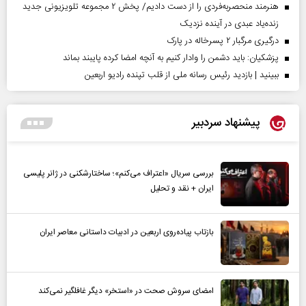
هنرمند منحصر‌به‌فردی را از دست دادیم/ پخش ۲ مجموعه تلویزیونی جدید
زنده‌یاد عبدی در آینده نزدیک
درگیری مرگبار ۲ پسرخاله در پارک
پزشکیان: باید دشمن را وادار کنیم به آنچه امضا کرده پایبند بماند
ببینید | بازدید رئیس رسانه ملی از قلب تپنده رادیو اربعین
پیشنهاد سردبیر
بررسی سریال «اعتراف می‌کنم»؛ ساختارشکنی در ژانر پلیسی
ایران + نقد و تحلیل
بازتاب پیاده‌روی اربعین در ادبیات داستانی معاصر ایران
امضای سروش صحت در «استخر» دیگر غافلگیر نمی‌کند