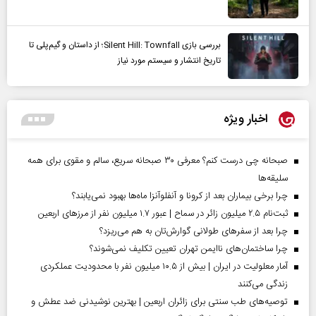
بررسی بازی Silent Hill: Townfall؛ از داستان و گیم‌پلی تا
تاریخ انتشار و سیستم مورد نیاز
اخبار ویژه
صبحانه چی درست کنم؟ معرفی ۳۰ صبحانه سریع، سالم و مقوی برای همه
سلیقه‌ها
چرا برخی بیماران بعد از کرونا و آنفلوآنزا ماه‌ها بهبود نمی‌یابند؟
ثبت‌نام ۲.۵ میلیون زائر در سماح | عبور ۱.۷ میلیون نفر از مرز‌های اربعین
چرا بعد از سفرهای طولانی گوارش‌تان به هم می‌ریزد؟
چرا ساختمان‌های ناایمن تهران تعیین تکلیف نمی‌شوند؟
آمار معلولیت در ایران | بیش از ۱۰.۵ میلیون نفر با محدودیت عملکردی
زندگی می‌کنند
توصیه‌های طب سنتی برای زائران اربعین | بهترین نوشیدنی ضد عطش و