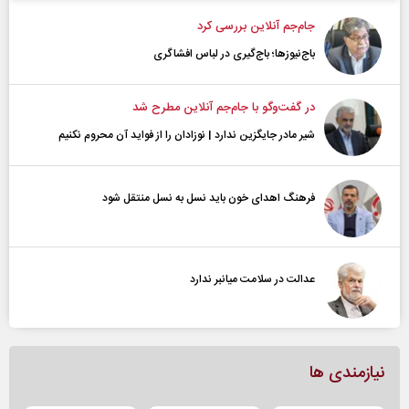
جام‌جم آنلاین بررسی کرد
باج‌نیوزها؛ باج‌گیری در لباس افشاگری
در گفت‌و‌گو با جام‌جم آنلاین مطرح شد
شیر مادر جایگزین ندارد | نوزادان را از فواید آن محروم نکنیم
فرهنگ اهدای خون باید نسل به نسل منتقل شود
عدالت در سلامت میانبر ندارد
نیازمندی ها