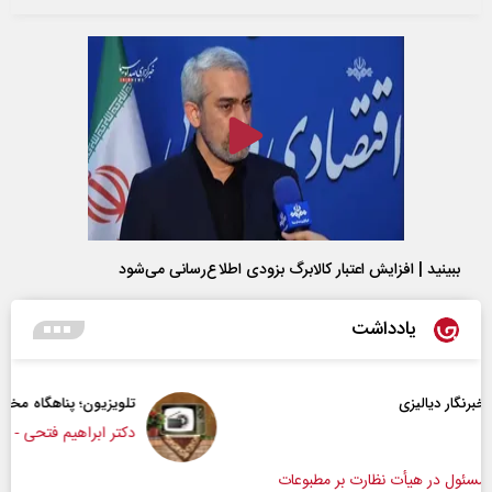
ببینید | افزایش اعتبار کالابرگ بزودی اطلاع‌رسانی می‌شود
یادداشت
تلویزیون؛ پناهگاه مخاطب در روزهای ابهام
دکتر ابراهیم فتحی - عضو هیات علمی دانشگاه صداو
بوعات