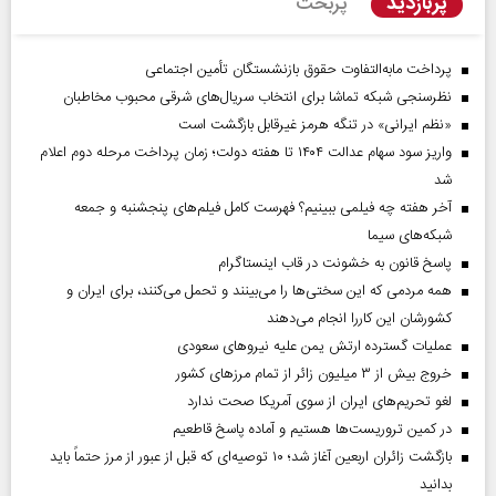
پربازدید
پربحث
پرداخت مابه‌التفاوت حقوق بازنشستگان تأمین اجتماعی
نظرسنجی شبکه تماشا برای انتخاب سریال‌های شرقی محبوب مخاطبان
«نظم ایرانی» در تنگه هرمز غیرقابل بازگشت است
واریز سود سهام عدالت ۱۴۰۴ تا هفته دولت؛ زمان پرداخت مرحله دوم اعلام
شد
آخر هفته چه فیلمی ببینیم؟ فهرست کامل فیلم‌های پنجشنبه و جمعه
شبکه‌های سیما
پاسخ قانون به خشونت در قاب اینستاگرام
همه مردمی که این سختی‌ها را می‌بینند و تحمل می‌کنند، برای ایران و
کشورشان این کاررا انجام می‌دهند
عملیات گسترده ارتش یمن علیه نیروهای سعودی
خروج بیش از ۳ میلیون زائر از تمام مرز‌های کشور
لغو تحریم‌های ایران از سوی آمریکا صحت ندارد
در کمین تروریست‌ها هستیم و آماده پاسخ قاطعیم
بازگشت زائران اربعین آغاز شد؛ ۱۰ توصیه‌ای که قبل از عبور از مرز حتماً باید
بدانید