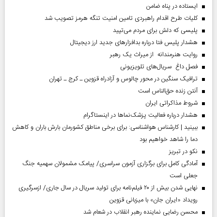
ایستاده در پناه ضامن
کلیات طرح اقدام راهبردی تامین امنیت تنگه هرمز تصویب شد
پلیسی که دلش برای مردم می‌تپید
هشدار پلیس فتا درباره بدافزار‌های جدید ارز دیجیتال
روایت هنرمندانه از میراث یک رهبر
فصل داغ سریال‌های تلویزیونی
ترافیک سنگین در محور چالوس و آزادراه قزوین ـ کرج ـ تهران
آنتن زنده حق‌الناس است
شروط مذاکراتی ایران
هشدار درباره فعالیت پزشک‌نما‌ها در اینستاگرام
ببینید | کارشناس هواشناسی: برای برخی مناطق کشورمان بارش باران و کاهش
دما را شاهد خواهیم بود
نکو در تبریز
آمادگی کامل برای برگزاری آزمون سراسری/ پیامک مشمولان سهمیه جنگ
جعلی است
نهایی شدن بیش از ۲۰ فیلم‌نامه برای تولید سریال در سال جاری/ ازسرگیری
رویداد «ایران جان» با میزبانی قزوین
محسن رضایی نماینده رهبر انقلاب در شعام شد