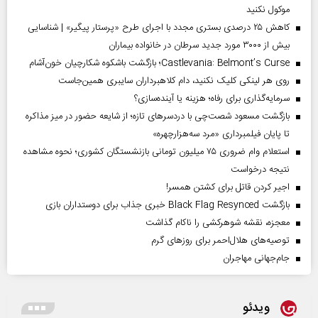
موکول نکنید
کاهش ۲۵ درصدی بستری مجدد با اجرای طرح «پرستار پیگیر» | شناسایی
بیش از ۳۰۰۰ مورد جدید سرطان در خانواده بیماران
Castlevania: Belmont’s Curse؛ بازگشت باشکوه شکارچیان خون‌آشام
روی هر لینکی کلیک نکنید، دام کلاهبرداران سایبری همین‌جاست
سرمایه‌گذاری برای رفاه؛ هزینه یا آینده‌سازی؟
بازگشت مسعود شصت‌چی با دردسر‌های تازه؛ از شایعه حضور در میز مذاکره
تا پایان فیلمبرداری «مرد سه‌هزارچهره»
استعلام وام ضروری ۷۵ میلیون تومانی بازنشستگان کشوری؛ نحوه مشاهده
نتیجه درخواست
اجیر کردن قاتل برای کشتن همسر!
بازگشت Black Flag Resynced خبری جذاب برای دوستداران بازی
معجزه، نقشه شوهرکشی را ناکام گذاشت
توصیه‌های هلال‌احمر برای روز‌های گرم
جام‌جهانی مهاجران
ویدئو