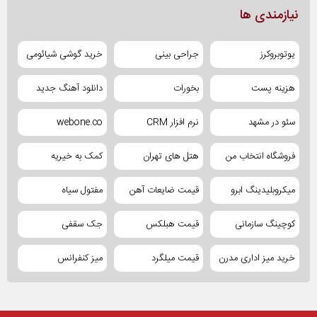
نیازمندی ها
یوتوبروکرز
جراحی بینی
خرید گوشی شیائومی
هزینه پست
بخورات
دانلود آهنگ جدید
سئو در مشهد
نرم افزار CRM
webone.co
فروشگاه انتخاب من
هتل های تهران
کمک به خیریه
میکروبلیدینگ ابرو
قیمت ضایعات آهن
مفتول سیاه
کوچینگ سازمانی
قیمت هبلکس
جک سقفی
خرید میز اداری مدرن
قیمت میلگرد
میز کنفرانس