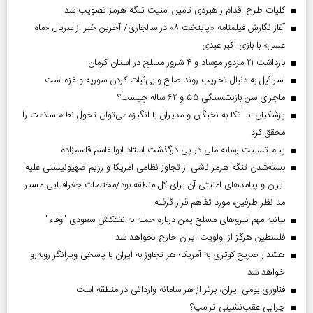
کلیات طرح اقدام راهبردی تامین امنیت تنگه هرمز تصویب شد
آغاز نگارش فیلمنامه «پایتخت ۸» در سالجاری/ آخرین خبر از سریال «ماه
عسل» با بازی اکبر عبدی
بازداشت ۲۱ مزدور موساد و ۴ شرور مسلح در استان کرمان
اسرائیل به دنبال تخریب روند صلح و بی‌ثبات کردن سوریه و غزه است
ماجرای سن بازنشستگی ۵۵ و ۶۲ ساله چیست؟
پزشکیان: با اتکا به نخبگان و مدیران با انگیزه می‌توان تحول نظام سلامت را
محقق کرد
پیام تسلیت رسانه ملی در پی درگذشت استاد ابوالقاسم قاسم‌زاده
بسته‌شدن تنگه هرمز ناشی از تجاوز نظامی آمریکا و رژیم صهیونیستی علیه
ایران و پیامد‌های امنیتی آن برای کل منطقه بود/مختصات جغرافیایی مسیر
مد نظر طرفین، مورد تفاهم قرار گرفته
بیانیه مهم نیروهای مسلح یمن درباره حمله به نفتکش سعودی "وفاء"
فلسطین هرگز از اولویت ایران خارج نخواهد شد
هشدار صریح کوثری به آمریکا؛ هر تجاوز به ایران با پاسخی ویرانگر روبه‌رو
خواهد شد
فناوری بومی ایران، برتر از هر سامانه وارداتی در منطقه است
چرایی عقب‌نشینی ترامپ؟