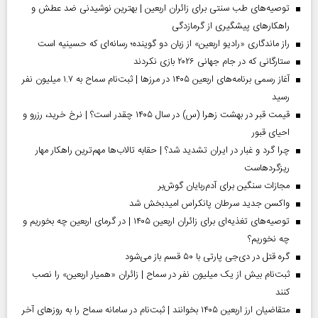
توصیه‌های طب سنتی برای زائران اربعین | بهترین نوشیدنی ضد عطش و
راهکارهای پیشگیری از گرمازدگی
راز ماندگاری «رادیو اربعین» از زبان دو گوینده؛ رسانه‌ای که حسینیه است
ستارگانی که در جام جهانی ۲۰۲۶ بازی نکردند
آغاز رسمی برنامه‌های اربعین ۱۴۰۵ در مرز‌ها | ثبت‌نام سماح به ۱.۷ میلیون نفر
رسید
قیمت قبر در بهشت زهرا (س) در سال ۱۴۰۵ چقدر است؟ | نرخ خرید، رزرو و
احیای قبور
چرا گرد و غبار در ایران تشدید شد؟ | حقابه تالاب‌ها مهم‌ترین راهکار مهار
ریزگردهاست
مجازات سنگین برای آدم‌ربایان گوش‌بر
واکسن جدید سرطان پانکراس امیدبخش شد
توصیه‌های تغذیه‌ای برای زائران اربعین ۱۴۰۵ | در گرمای اربعین چه بخوریم و
چه نخوریم؟
گره قتل در دی‌جی پارتی با ۵۰ قسم باز می‌شود
ثبت‌نام بیش از یک میلیون نفر در سماح | زائران «همیار اربعین» را نصب
کنند
متقاضیان ارز اربعین ۱۴۰۵ بخوانند | ثبت‌نام در سامانه سماح را به روز‌های آخر