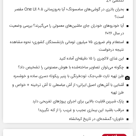
گلکسی Z۸
بحران باتری در گوشی‌های سامسونگ؛ آیا به‌روزرسانی One UI ۸.۵ مقصر
است؟
آیا خودروهای خودران جای ماشین‌های معمولی را می‌گیرند؟ بررسی وضعیت
در سال ۲۰۲۶
استعلام وام ضروری ۷۵ میلیون تومانی بازنشستگان کشوری؛ نحوه مشاهده
نتیجه درخواست
این غذای لاکچری را ۱۵ دقیقه‌ای آماده کنید
چگونه می‌توان تصاویر ساخته‌شده با هوش مصنوعی را تشخیص داد؟
طرز تهیه تارت فلپ‌جک توت‌فرنگی با پنیر ریکوتا؛ دسری ساده و خوشمزه
آشنایی با آش‌های اصیل ایرانی؛ از آش عباسعلی تا آش ترخینه + خواص و
طرز تهیه
پارک شیرین قابلیت‌ بالایی برای اجرای پروژهای تفریحی دارد
مراقب باشید این بیماری عجیب و غریب را از کنه نگیرید!
خاوران؛ گمشده‌ای در تاریخ کرمانشاه