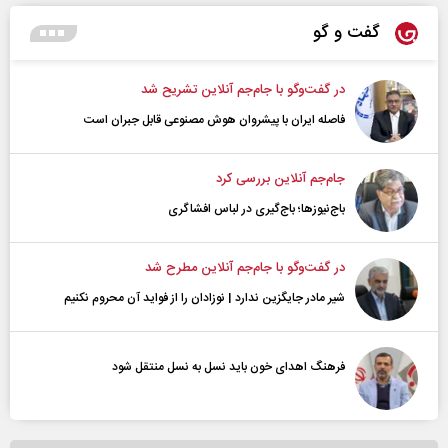
گفت و گو
در گفت‌و‌گو با جام‌جم آنلاین تشریح شد
فاصله ایران با پیشرو‌ان هوش مصنوعی قابل جبران است
جام‌جم آنلاین بررسی کرد
باج‌نیوزها؛ باج‌گیری در لباس افشاگری
در گفت‌و‌گو با جام‌جم آنلاین مطرح شد
شیر مادر جایگزین ندارد | نوزادان را از فواید آن محروم نکنیم
فرهنگ اهدای خون باید نسل به نسل منتقل شود