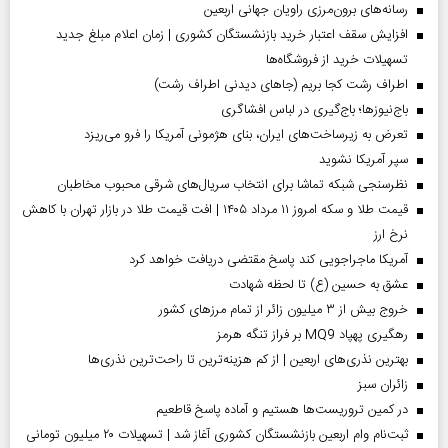
رسانه‌های برون‌مرزی راویان جهانی اربعین
افزایش سقف اعتبار خرید بازنشستگان کشوری | زمان اعلام مبلغ جدید
تسهیلات خرید از فروشگاه‌ها
اطراف رشت کجا بریم (جاهای دیدنی اطراف رشت)
باج‌نیوزها؛ باج‌گیری در لباس افشاگری
تعرض به زیرساخت‌های ایران، بنای هژمونی آمریکا را فرو می‌ریزد
سپر آمریکا نشوید
نظرسنجی شبکه تماشا برای انتخاب سریال‌های شرقی محبوب مخاطبان
قیمت طلا و سکه امروز ۱۱ مرداد ۱۴۰۵ | افت قیمت طلا در بازار تهران با کاهش
نرخ ارز
آمریکا ماجراجویی کند پاسخ مقتضی دریافت خواهد کرد
عشق به حسین (ع) تا لحظه شهادت
خروج بیش از ۳ میلیون زائر از تمام مرز‌های کشور
رهگیری پهپاد MQ9 بر فراز تنگه هرمز
بهترین نذری‌های اربعین | از کم هزینه‌ترین تا راحت‌ترین نذری‌ها
‌زائران سبز
در کمین تروریست‌ها هستیم و آماده پاسخ قاطعیم
ثبت‌نام وام اربعین بازنشستگان کشوری آغاز شد | تسهیلات ۲۰ میلیون تومانی