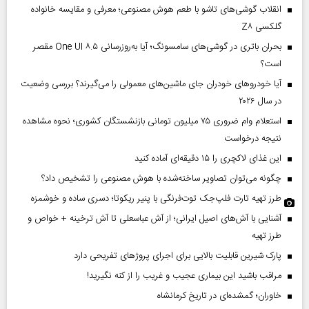
انقلاب گوشی‌های تاشو‌ با طعم هوش مصنوعی؛ معرفی و مقایسه خانواده
گلکسی Z۸
بحران باتری در گوشی‌های سامسونگ؛ آیا به‌روزرسانی One UI ۸.۵ مقصر
است؟
آیا خودروهای خودران جای ماشین‌های معمولی را می‌گیرند؟ بررسی وضعیت
در سال ۲۰۲۶
استعلام وام ضروری ۷۵ میلیون تومانی بازنشستگان کشوری؛ نحوه مشاهده
نتیجه درخواست
این غذای لاکچری را ۱۵ دقیقه‌ای آماده کنید
چگونه می‌توان تصاویر ساخته‌شده با هوش مصنوعی را تشخیص داد؟
طرز تهیه تارت فلپ‌جک توت‌فرنگی با پنیر ریکوتا؛ دسری ساده و خوشمزه
آشنایی با آش‌های اصیل ایرانی؛ از آش عباسعلی تا آش ترخینه + خواص و
طرز تهیه
پارک شیرین قابلیت‌ بالایی برای اجرای پروژهای تفریحی دارد
مراقب باشید این بیماری عجیب و غریب را از کنه نگیرید!
خاوران؛ گمشده‌ای در تاریخ کرمانشاه