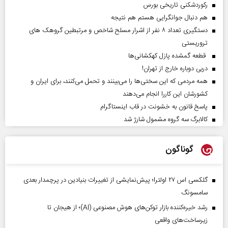
رکوردشکنی تاریخی بورس
هم دنبال جوانگرایی هستم هم نتیجه
دستگیری تعداد ۸ نفر از اشرار مسلح شاخص و مرتبطین گروهک های
تروریستی
قطعه گمشده پازل کهکشانی‌ها
دربی دوباره خارج از تهران!
همه مردمی که این سختی‌ها را می‌بینند و تحمل می‌کنند، برای ایران و
کشورشان این کاررا انجام می‌دهند
پاسخ قانون به خشونت در قاب اینستاگرام
کالابرگ سه گروه مشمول شارژ شد
گوناگون
گلکسی اس ۲۷ اولترا؛ پیش‌نمایشی از تغییرات بنیادین در پرچمدار بعدی
سامسونگ
رشد خیره‌کننده بازار توکن‌های هوش مصنوعی (AI)؛ از هیجان تا
زیرساخت‌های واقعی