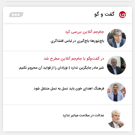
گفت و گو
جام‌جم آنلاین بررسی کرد
باج‌نیوزها؛ باج‌گیری در لباس افشاگری
در گفت‌و‌گو با جام‌جم آنلاین مطرح شد
شیر مادر جایگزین ندارد | نوزادان را از فواید آن محروم نکنیم
فرهنگ اهدای خون باید نسل به نسل منتقل شود
عدالت در سلامت میانبر ندارد