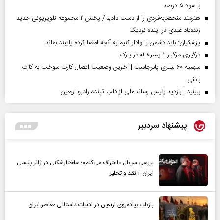
با سود ۵ درصد
هنرمند منحصر‌به‌فردی را از دست دادیم/ پخش ۲ مجموعه تلویزیونی جدید
زنده‌یاد عبدی در آینده نزدیک
پزشکیان: باید دشمن را وادار کنیم به آنچه امضا کرده پایبند بماند
درگیری مرگبار ۲ پسرخاله در پارک
سهمیه ۶۰ لیتری پابرجاست | آخرین وضعیت اتصال کارت سوخت به کارت
بانکی
ببینید | بازدید رئیس رسانه ملی از قلب تپنده رادیو اربعین
پیشنهاد سردبیر
بررسی سریال «اعتراف می‌کنم»؛ ساختارشکنی در ژانر پلیسی
ایران + نقد و تحلیل
بازتاب پیاده‌روی اربعین در ادبیات داستانی معاصر ایران