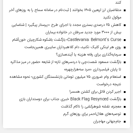
کنند
متقاضیان ارز اربعین ۱۴۰۵ بخوانند | ثبت‌نام در سامانه سماح را به روز‌های آخر
موکول نکنید
کاهش ۲۵ درصدی بستری مجدد با اجرای طرح «پرستار پیگیر» | شناسایی
بیش از ۳۰۰۰ مورد جدید سرطان در خانواده بیماران
Castlevania: Belmont’s Curse؛ بازگشت باشکوه شکارچیان خون‌آشام
روی هر لینکی کلیک نکنید، دام کلاهبرداران سایبری همین‌جاست
سرمایه‌گذاری برای رفاه؛ هزینه یا آینده‌سازی؟
بازگشت مسعود شصت‌چی با دردسر‌های تازه؛ از شایعه حضور در میز مذاکره
تا پایان فیلمبرداری «مرد سه‌هزارچهره»
استعلام وام ضروری ۷۵ میلیون تومانی بازنشستگان کشوری؛ نحوه مشاهده
نتیجه درخواست
اجیر کردن قاتل برای کشتن همسر!
بازگشت Black Flag Resynced خبری جذاب برای دوستداران بازی
معجزه، نقشه شوهرکشی را ناکام گذاشت
توصیه‌های هلال‌احمر برای روز‌های گرم
جام‌جهانی مهاجران