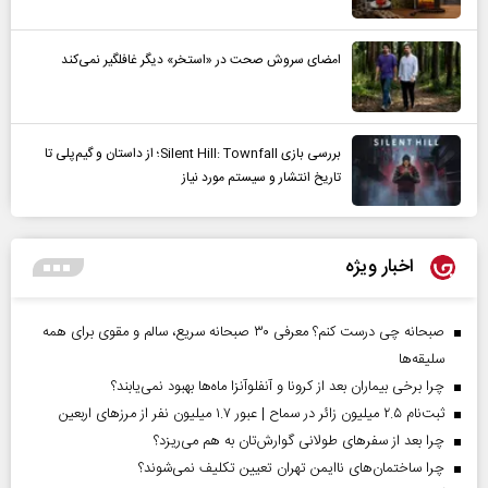
امضای سروش صحت در «استخر» دیگر غافلگیر نمی‌کند
بررسی بازی Silent Hill: Townfall؛ از داستان و گیم‌پلی تا
تاریخ انتشار و سیستم مورد نیاز
اخبار ویژه
صبحانه چی درست کنم؟ معرفی ۳۰ صبحانه سریع، سالم و مقوی برای همه
سلیقه‌ها
چرا برخی بیماران بعد از کرونا و آنفلوآنزا ماه‌ها بهبود نمی‌یابند؟
ثبت‌نام ۲.۵ میلیون زائر در سماح | عبور ۱.۷ میلیون نفر از مرز‌های اربعین
چرا بعد از سفرهای طولانی گوارش‌تان به هم می‌ریزد؟
چرا ساختمان‌های ناایمن تهران تعیین تکلیف نمی‌شوند؟