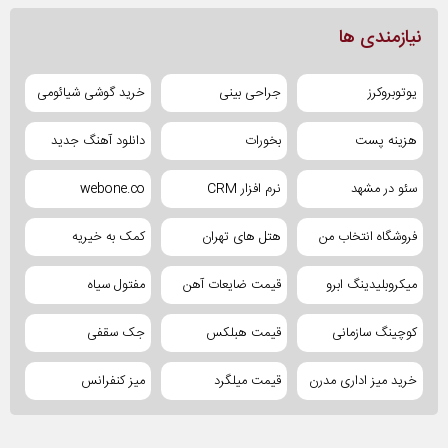
نیازمندی ها
یوتوبروکرز
جراحی بینی
خرید گوشی شیائومی
هزینه پست
بخورات
دانلود آهنگ جدید
سئو در مشهد
نرم افزار CRM
webone.co
فروشگاه انتخاب من
هتل های تهران
کمک به خیریه
میکروبلیدینگ ابرو
قیمت ضایعات آهن
مفتول سیاه
کوچینگ سازمانی
قیمت هبلکس
جک سقفی
خرید میز اداری مدرن
قیمت میلگرد
میز کنفرانس