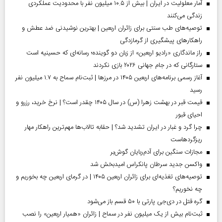
آمار معلولیت در ایران | بیش از ۱۰.۵ میلیون نفر با محدودیت عملکردی
زندگی می‌کنند
توصیه‌های طب سنتی برای زائران اربعین | بهترین نوشیدنی ضد عطش و
راهکارهای پیشگیری از گرمازدگی
راز ماندگاری «رادیو اربعین» از زبان دو گوینده؛ رسانه‌ای که حسینیه است
ستارگانی که در جام جهانی ۲۰۲۶ بازی نکردند
آغاز رسمی برنامه‌های اربعین ۱۴۰۵ در مرز‌ها | ثبت‌نام سماح به ۱.۷ میلیون نفر
رسید
قیمت قبر در بهشت زهرا (س) در سال ۱۴۰۵ چقدر است؟ | نرخ خرید، رزرو و
احیای قبور
چرا گرد و غبار در ایران تشدید شد؟ | حقابه تالاب‌ها مهم‌ترین راهکار مهار
ریزگردهاست
مجازات سنگین برای آدم‌ربایان گوش‌بر
واکسن جدید سرطان پانکراس امیدبخش شد
توصیه‌های تغذیه‌ای برای زائران اربعین ۱۴۰۵ | در گرمای اربعین چه بخوریم و
چه نخوریم؟
گره قتل در دی‌جی پارتی با ۵۰ قسم باز می‌شود
ثبت‌نام بیش از یک میلیون نفر در سماح | زائران «همیار اربعین» را نصب