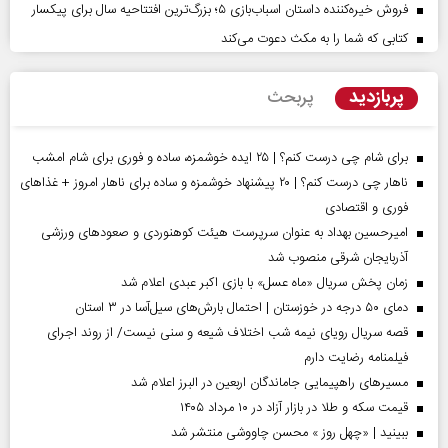
فروش خیره‌کننده داستان اسباب‌بازی ۵؛ بزرگ‌ترین افتتاحیه سال برای پیکسار
کتابی که شما را به مکث دعوت می‌کند
پربازدید
پربحث
برای شام چی درست کنم؟ | ۲۵ ایده خوشمزه، ساده و فوری برای شام امشب
ناهار چی درست کنم؟ | ۲۰ پیشنهاد خوشمزه و ساده برای ناهار امروز + غذاهای
فوری و اقتصادی
امیرحسین بهداد به عنوان سرپرست هیئت کوهنوردی و صعودهای ورزشی
آذربایجان شرقی منصوب شد
زمان پخش سریال «ماه عسل» با بازی اکبر عبدی اعلام شد
دمای ۵۰ درجه در خوزستان | احتمال بارش‌های سیل‌آسا در ۳ استان
قصه سریال رویای نیمه شب اختلاف شیعه و سنی نیست/ از روند اجرای
فیلمنامه رضایت دارم
مسیر‌های راهپیمایی جاماندگان اربعین در البرز اعلام شد
قیمت سکه و طلا در بازار آزاد در ۱۰ مرداد ۱۴۰۵
ببینید | «چهل روز » محسن چاووشی منتشر شد