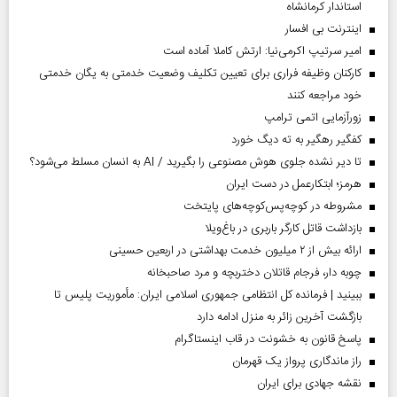
استاندار کرمانشاه
اینترنت بی افسار
امیر سرتیپ اکرمی‌نیا: ارتش کاملا آماده است
کارکنان وظیفه فراری برای تعیین تکلیف وضعیت خدمتی به یگان خدمتی
خود مراجعه کنند
زورآزمایی اتمی ترامپ
کفگیر رهگیر به ته دیگ خورد
تا دیر نشده جلوی هوش مصنوعی را بگیرید / AI به انسان مسلط می‌شود؟
هرمز؛ ابتکارعمل در دست ایران
مشروطه در کوچه‌پس‌کوچه‌های پایتخت
بازداشت قاتل کارگر باربری در باغ‌ویلا
ارائه بیش از ۲ میلیون خدمت بهداشتی در اربعین حسینی
چوبه دار، فرجام قاتلان دختربچه و مرد صاحبخانه
ببینید | فرمانده کل انتظامی جمهوری اسلامی ایران­: مأموریت پلیس تا
بازگشت آخرین زائر به منزل ادامه دارد
پاسخ قانون به خشونت در قاب اینستاگرام
راز ماندگاری پرواز یک قهرمان
نقشه جهادی برای ایران