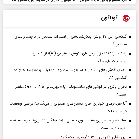
گوناگون
گلکسی اس ۲۷ اولترا؛ پیش‌نمایشی از تغییرات بنیادین در پرچمدار بعدی
سامسونگ
رشد خیره‌کننده بازار توکن‌های هوش مصنوعی (AI)؛ از هیجان تا
زیرساخت‌های واقعی
انقلاب گوشی‌های تاشو‌ با طعم هوش مصنوعی؛ معرفی و مقایسه خانواده
گلکسی Z۸
بحران باتری در گوشی‌های سامسونگ؛ آیا به‌روزرسانی One UI ۸.۵ مقصر
است؟
آیا خودروهای خودران جای ماشین‌های معمولی را می‌گیرند؟ بررسی وضعیت
در سال ۲۰۲۶
استعلام وام ضروری ۷۵ میلیون تومانی بازنشستگان کشوری؛ نحوه مشاهده
نتیجه درخواست
این غذای لاکچری را ۱۵ دقیقه‌ای آماده کنید