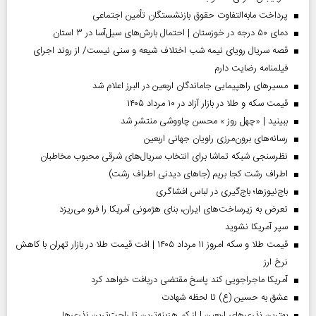
پرداخت مابه‌التفاوت حقوق بازنشستگان تأمین اجتماعی
دمای ۵۰ درجه در خوزستان | احتمال بارش‌های سیل‌آسا در ۳ استان
قصه سریال رویای نیمه شب اختلاف شیعه و سنی نیست/ از روند اجرای
فیلمنامه رضایت دارم
مسیر‌های راهپیمایی جاماندگان اربعین در البرز اعلام شد
قیمت سکه و طلا در بازار آزاد در ۱۰ مرداد ۱۴۰۵
ببینید | «چهل روز » محسن چاووشی منتشر شد
رسانه‌های برون‌مرزی راویان جهانی اربعین
نظرسنجی شبکه تماشا برای انتخاب سریال‌های شرقی محبوب مخاطبان
اطراف رشت کجا بریم (جاهای دیدنی اطراف رشت)
باج‌نیوزها؛ باج‌گیری در لباس افشاگری
تعرض به زیرساخت‌های ایران، بنای هژمونی آمریکا را فرو می‌ریزد
سپر آمریکا نشوید
قیمت طلا و سکه امروز ۱۱ مرداد ۱۴۰۵ | افت قیمت طلا در بازار تهران با کاهش
نرخ ارز
آمریکا ماجراجویی کند پاسخ مقتضی دریافت خواهد کرد
عشق به حسین (ع) تا لحظه شهادت
بهترین نذری‌های اربعین | از کم هزینه‌ترین تا راحت‌ترین نذری‌ها