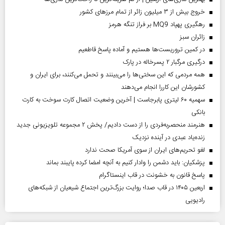
خروج بیش از ۳ میلیون زائر از تمام مرز‌های کشور
رهگیری پهپاد MQ9 بر فراز تنگه هرمز
‌زائران سبز
در کمین تروریست‌ها هستیم و آماده پاسخ قاطعیم
درگیری مرگبار ۲ پسرخاله در پارک
همه مردمی که این سختی‌ها را می‌بینند و تحمل می‌کنند، برای ایران و
کشورشان این کاررا انجام می‌دهند
سهمیه ۶۰ لیتری پابرجاست | آخرین وضعیت اتصال کارت سوخت به کارت
بانکی
هنرمند منحصر‌به‌فردی را از دست دادیم/ پخش ۲ مجموعه تلویزیونی جدید
زنده‌یاد عبدی در آینده نزدیک
لغو تحریم‌های ایران از سوی آمریکا صحت ندارد
پزشکیان: باید دشمن را وادار کنیم به آنچه امضا کرده پایبند بماند
پاسخ قانون به خشونت در قاب اینستاگرام
اربعین ۱۴۰۵ در قاب صدا؛ روایت بزرگ‌ترین اجتماع شیعیان از شبکه‌های
رادیویی