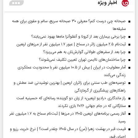
اخبار ویژه
صبحانه چی درست کنم؟ معرفی ۳۰ صبحانه سریع، سالم و مقوی برای همه
سلیقه‌ها
چرا برخی بیماران بعد از کرونا و آنفلوآنزا ماه‌ها بهبود نمی‌یابند؟
ثبت‌نام ۲.۵ میلیون زائر در سماح | عبور ۱.۷ میلیون نفر از مرز‌های اربعین
چرا بعد از سفرهای طولانی گوارش‌تان به هم می‌ریزد؟
چرا ساختمان‌های ناایمن تهران تعیین تکلیف نمی‌شوند؟
آمار معلولیت در ایران | بیش از ۱۰.۵ میلیون نفر با محدودیت عملکردی
زندگی می‌کنند
توصیه‌های طب سنتی برای زائران اربعین | بهترین نوشیدنی ضد عطش و
راهکارهای پیشگیری از گرمازدگی
راز ماندگاری «رادیو اربعین» از زبان دو گوینده؛ رسانه‌ای که حسینیه است
ستارگانی که در جام جهانی ۲۰۲۶ بازی نکردند
آغاز رسمی برنامه‌های اربعین ۱۴۰۵ در مرز‌ها | ثبت‌نام سماح به ۱.۷ میلیون نفر
رسید
قیمت قبر در بهشت زهرا (س) در سال ۱۴۰۵ چقدر است؟ | نرخ خرید، رزرو و
احیای قبور