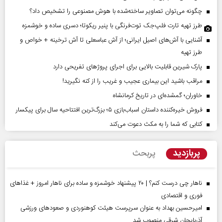
چگونه می‌توان تصاویر ساخته‌شده با هوش مصنوعی را تشخیص داد؟
طرز تهیه تارت فلپ‌جک توت‌فرنگی با پنیر ریکوتا؛ دسری ساده و خوشمزه
آشنایی با آش‌های اصیل ایرانی؛ از آش عباسعلی تا آش ترخینه + خواص و
طرز تهیه
پارک شیرین قابلیت‌ بالایی برای اجرای پروژهای تفریحی دارد
مراقب باشید این بیماری عجیب و غریب را از کنه نگیرید!
خاوران؛ گمشده‌ای در تاریخ کرمانشاه
فروش خیره‌کننده داستان اسباب‌بازی ۵؛ بزرگ‌ترین افتتاحیه سال برای پیکسار
کتابی که شما را به مکث دعوت می‌کند
پربازدید
پربحث
ناهار چی درست کنم؟ | ۲۰ پیشنهاد خوشمزه و ساده برای ناهار امروز + غذاهای
فوری و اقتصادی
امیرحسین بهداد به عنوان سرپرست هیئت کوهنوردی و صعودهای ورزشی
آذربایجان شرقی منصوب شد