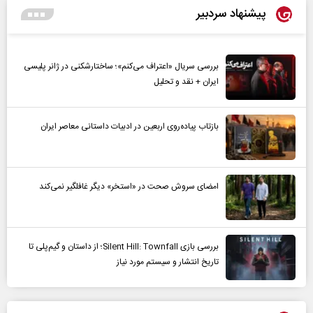
پیشنهاد سردبیر
بررسی سریال «اعتراف می‌کنم»؛ ساختارشکنی در ژانر پلیسی
ایران + نقد و تحلیل
بازتاب پیاده‌روی اربعین در ادبیات داستانی معاصر ایران
امضای سروش صحت در «استخر» دیگر غافلگیر نمی‌کند
بررسی بازی Silent Hill: Townfall؛ از داستان و گیم‌پلی تا
تاریخ انتشار و سیستم مورد نیاز