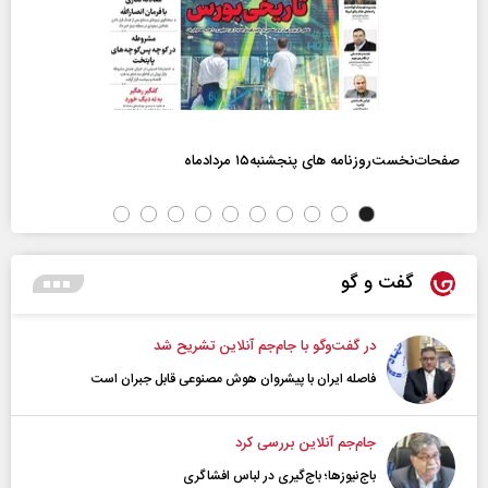
صفحات‌نخست‌روزنامه ها‌ی پنجشنبه‌۱۵ مردادماه
گفت و گو
در گفت‌و‌گو با جام‌جم آنلاین تشریح شد
فاصله ایران با پیشرو‌ان هوش مصنوعی قابل جبران است
جام‌جم آنلاین بررسی کرد
باج‌نیوزها؛ باج‌گیری در لباس افشاگری