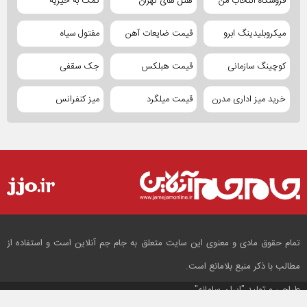
فروشگاه انتخاب من
هتل های تهران
کمک به خیریه
میکروبلیدینگ ابرو
قیمت ضایعات آهن
مفتول سیاه
کوچینگ سازمانی
قیمت هبلکس
جک سقفی
خرید میز اداری مدرن
قیمت میلگرد
میز کنفرانس
تمام حقوق مادی و معنوی این سایت متعلق به جام جم آنلاین است و استفاده از
مطالب با ذکر منبع بلامانع است.
طراحی و تولید
"ایران سامانه"