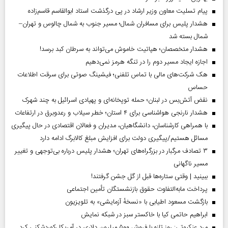
پیام تسلیت معاون وزیر ارشاد در پی درگذشت استاد ابوالقاسم قاسم‌زاده
هشدار پلیس برای مسافران شمال؛ مسیر جنوب به شمال چالوس و تهران–
شمال بسته شد
هشدار متخصصان؛ هپاتیت خاموش می‌تواند به سرطان کبد برسد!
اجازه ایجاد مسیر دوم را در تنگه هرمز نمی‌دهیم
هک شرکت‌های مالی با تماس تلفنی؛ فیشینگ صوتی برای سرقت اطلاعات
حساس
نقض آتش‌بس در لبنان؛ حمله توپخانه‌ای و پهپادی اسرائیل به چند شهرک
هشدار نارنجی هواشناسی برای ۴ استان؛ خطر سیلاب و رعدوبرق در ارتفاعات
با همراهی کارشناسان، دانشگاهیان، مدیران و فعالان اقتصادی در حال پیگیری
مسائل هستیم/پیگیری دولت برای افزایش مبلغ کالابرگ ادامه دارد
۳ تصادف مرگبار در بزرگراه‌های تهران؛ هشدار پلیس درباره بی‌توجهی و تغییر
مسیر ناگهانی
ببینید | وقتی ستاره‌ها قبل از گل جشن گرفتند!
پرداخت مابه‌التفاوت حقوق بازنشستگان تأمین اجتماعی
بازگشت مسعود اطیابی با «نسخهٔ آزمایشی» به تلویزیون
ابراهیم حاتمی کیا با خاکستر سبز در شبکه نمایش
مرد عنکبوتی: روز تازه با فروش ۵۰۰ میلیون دلاری در آمریکا رکوردشکنی کرد