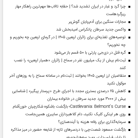
چرا گرد و غبار در ایران تشدید شد؟ | حقابه تالاب‌ها مهم‌ترین راهکار مهار
ریزگردهاست
مجازات سنگین برای آدم‌ربایان گوش‌بر
واکسن جدید سرطان پانکراس امیدبخش شد
توصیه‌های تغذیه‌ای برای زائران اربعین ۱۴۰۵ | در گرمای اربعین چه بخوریم و
چه نخوریم؟
گره قتل در دی‌جی پارتی با ۵۰ قسم باز می‌شود
ثبت‌نام بیش از یک میلیون نفر در سماح | زائران «همیار اربعین» را نصب
کنند
متقاضیان ارز اربعین ۱۴۰۵ بخوانند | ثبت‌نام در سامانه سماح را به روز‌های آخر
موکول نکنید
کاهش ۲۵ درصدی بستری مجدد با اجرای طرح «پرستار پیگیر» | شناسایی
بیش از ۳۰۰۰ مورد جدید سرطان در خانواده بیماران
Castlevania: Belmont’s Curse؛ بازگشت باشکوه شکارچیان خون‌آشام
روی هر لینکی کلیک نکنید، دام کلاهبرداران سایبری همین‌جاست
سرمایه‌گذاری برای رفاه؛ هزینه یا آینده‌سازی؟
بازگشت مسعود شصت‌چی با دردسر‌های تازه؛ از شایعه حضور در میز مذاکره
تا پایان فیلمبرداری «مرد سه‌هزارچهره»