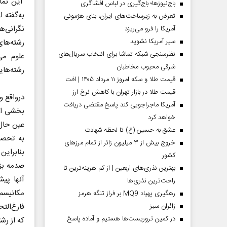
این نما
باج‌نیوزها؛ باج‌گیری در لباس افشاگری
به‌گفته 
تعرض به زیرساخت‌های ایران، بنای هژمونی
نگرانی‌
آمریکا را فرو می‌ریزد
سپر آمریکا نشوید
رشته‌ها
نظرسنجی شبکه تماشا برای انتخاب سریال‌های
علوم می‌
شرقی محبوب مخاطبان
رشته‌هایی نی
قیمت طلا و سکه امروز ۱۱ مرداد ۱۴۰۵ | افت
قیمت طلا در بازار تهران با کاهش نرخ ارز
درواقع و
آمریکا ماجراجویی کند پاسخ مقتضی دریافت
بخشی از 
خواهد کرد
عین حال 
عشق به حسین (ع) تا لحظه شهادت
به تحصیل
خروج بیش از ۳ میلیون زائر از تمام مرز‌های
بنابرای
کشور
صدمه بزن
بهترین نذری‌های اربعین | از کم هزینه‌ترین تا
آنها پیش
راحت‌ترین نذری‌ها
مکانیسم 
رهگیری پهپاد MQ9 بر فراز تنگه هرمز
‌زائران سبز
فارغ‌الت
در کمین تروریست‌ها هستیم و آماده پاسخ
که از رش