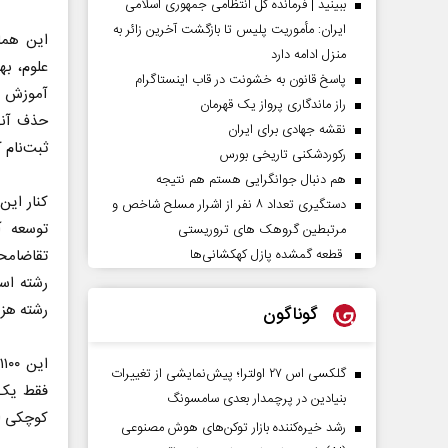
ببینید | فرمانده کل انتظامی جمهوری اسلامی
ایران­: مأموریت پلیس تا بازگشت آخرین زائر به
منزل ادامه دارد
پاسخ قانون به خشونت در قاب اینستاگرام
آموزش عا
راز ماندگاری پرواز یک قهرمان
نقشه جهادی برای ایران
ثبت‌نام 
رکوردشکنی تاریخی بورس
هم دنبال جوانگرایی هستم هم نتیجه
کنار این
دستگیری تعداد ۸ نفر از اشرار مسلح شاخص و
توسعه آ
مرتبطین گروهک های تروریستی
قطعه گمشده پازل کهکشانی‌ها
تقاضا‌مح
رشته اس
رشته هزی
گوناگون
ا
گلکسی اس ۲۷ اولترا؛ پیش‌نمایشی از تغییرات
فقط یک‌
بنیادین در پرچمدار بعدی سامسونگ
کوچکی از
رشد خیره‌کننده بازار توکن‌های هوش مصنوعی