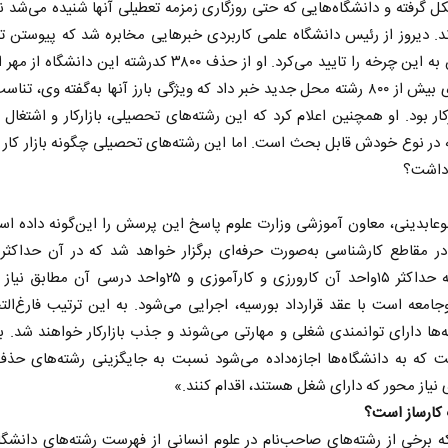
 گرفته و دانشگاه‌هایی که حتی روزگاری زمزمه تعطیلی آنها شنیده می‌شد نی
ند. دیروز از رئیس دانشگاه علمی کاربردی خبرهایی مخابره شد که پیوستن 
متبوعش به این چرخه را تایید می‌کرد. او از حذف ۳۸۰۰ کدرشته این دانش
راه‌اندازی بیش از ۸۰۰ رشته محل جدید خبر داد که ویژگی بارز آنها به‌گفته وی، تن
ار‌کار بود. او همچنین اعلام کرد که این رشته‌های تحصیلی، بازار‌کار و اشتغال
ه در نوع خودش قابل بحث است. اما این رشته‌های تحصیلی چگونه بازار کار
 داشت؟
بر
از باتلاق انرژی تا بن‌بست ترامپ
حکایت 
نرگس خا
عابدینی، معاون آموزشی وزارت علوم پاسخ این پرسش را این‌گونه داده ا
عی
رضا سپهوند - سخنگوی کمیسیون انرژی مجلس
درسی که حداکثر ۱۵‌واحد آن کارورزی و کارآموزی و ۲۵‌واحد درسی آن 
معه است با عقد قرارداد بورسیه، اجرایی می‌شود. به این ترتیب فارغ‌ال
‌ها دارای توانمندی شغلی و مهارتی می‌شوند و جذب بازارکار خواهند شد. 
 که به دانشگاه‌ها اجازه‌داده می‌شود نسبت به جایگزینی رشته‌های حذف‌
 نیاز محور که دارای شغل هستند، اقدام کنند.»
کارساز است؟
ل۹۰ که برخی از رشته‌های صاحب‌نام در علوم انسانی از فهرست رشته‌های دانشگا