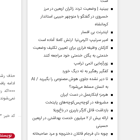
است
ببینید | وضعیت تردد زائران اربعین در مرز
خسروی در گفتگو با منوچهر حبیبی استاندار
کرمانشاه
اینترنت بی افسار
امیر سرتیپ اکرمی‌نیا: ارتش کاملا آماده است
کارکنان وظیفه فراری برای تعیین تکلیف وضعیت
خدمتی به یگان خدمتی خود مراجعه کنند
زورآزمایی اتمی ترامپ
کفگیر رهگیر به ته دیگ خورد
تا دیر نشده جلوی هوش مصنوعی را بگیرید / AI
ادامه یاف
به انسان مسلط می‌شود؟
هرمز؛ ابتکارعمل در دست ایران
نمی‌شوند.
مشروطه در کوچه‌پس‌کوچه‌های پایتخت
بازداشت قاتل کارگر باربری در باغ‌ویلا
کد خبر: ۱۴۲۵۵۶۳
ارائه بیش از ۲ میلیون خدمت بهداشتی در اربعین
حسینی
چوبه دار، فرجام قاتلان دختربچه و مرد صاحبخانه
نویسند