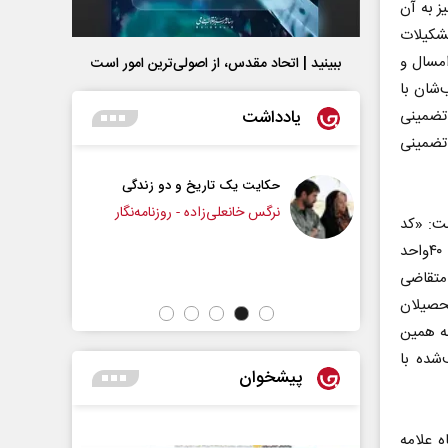
ز به آن
تشکیلات
گاه از مهر امسال و
ببینید | اتحاد مقدس، از اصولی‌ترین امور است
اسب‌شان با
یادداشت
 تضمینی
 تضمینی
یک تاریخ و دو زندگی
چرایی عقب‌نشینی ترامپ؟
نعلی‌زاده - روزنامه‌نگار
ست: «کد
رشته‌ها در مقاطع کارشناسی به‌صورت حرفه‌ای برگزار خواهد شد که در آن حداکثر ۴۰‌واحد
دکتر یدالله جوانی - تحلیلگر مسائل سیاسی
مطابق نیاز متقاضی
تحصیلان
به همین
شده با
پیشخوان
ه علامه