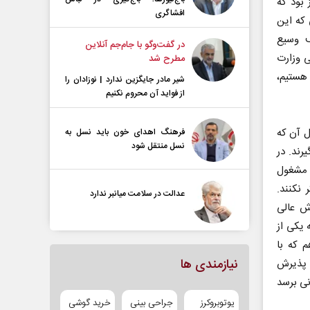
بود که
افشاگری
 که این
ف وسیع
در گفت‌و‌گو با جام‌جم آنلاین
 وزارت
مطرح شد
 هستیم،
شیر مادر جایگزین ندارد | نوزادان را
از فواید آن محروم نکنیم
ل آن که
فرهنگ اهدای خون باید نسل به
نسل منتقل شود
رند. در
د مشغول
 نکنند.
عدالت در سلامت میانبر ندارد
ش عالی
 یکی از
م که با
نیازمندی ها
ی پذیرش
نی برسد
یوتوبروکرز
جراحی بینی
خرید گوشی