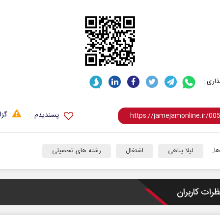
اری :
گزا
پسندیدم
ا:
لیلا پناهی
اشتغال
رشته های تحصیلی
ظرات کاربران