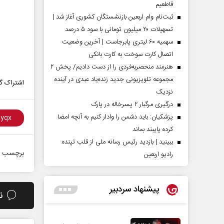
قاطعیم
ثبت‌نام وام اربعین بازنشستگان کشوری آغاز شد |
تسهیلات ۲۰ میلیون تومانی با سود ۵ درصد
سهمیه ۶۰ لیتری پابرجاست | آخرین وضعیت
اتصال کارت سوخت به کارت بانکی
هنرمند منحصر‌به‌فردی را از دست دادیم/ پخش ۲
مجموعه تلویزیونی جدید زنده‌یاد عبدی در آینده
اشتراک گذ
نزدیک
درگیری مرگبار ۲ پسرخاله در پارک
پزشکیان: باید دشمن را وادار کنیم به آنچه امضا
کرده پایبند بماند
ببینید | بازدید رئیس رسانه ملی از قلب تپنده
برچسب ه
رادیو اربعین
پیشنهاد سردبیر
ن