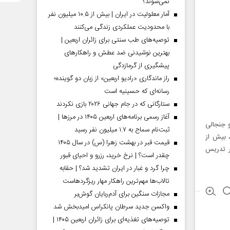
نمی‌شوند؟
آمار معلولیت در ایران | بیش از ۱۰.۵ میلیون نفر
با محدودیت عملکردی زندگی می‌کنند
توصیه‌های طب سنتی برای زائران اربعین |
بهترین نوشیدنی ضد عطش و راهکارهای
پیشگیری از گرمازدگی
راز ماندگاری «رادیو اربعین» از زبان دو گوینده؛
رسانه‌ای که حسینیه است
ستارگانی که در جام جهانی ۲۰۲۶ بازی نکردند
آغاز رسمی برنامه‌های اربعین ۱۴۰۵ در مرز‌ها |
حاشیه و جنجالی
ثبت‌نام سماح به ۱.۷ میلیون نفر رسید
، بیش از
قیمت قبر در بهشت زهرا (س) در سال ۱۴۰۵
شگاه‌های کشور تدریس
چقدر است؟ | نرخ خرید، رزرو و احیای قبور
چرا گرد و غبار در ایران تشدید شد؟ | حقابه
تالاب‌ها مهم‌ترین راهکار مهار ریزگردهاست
مجازات سنگین برای آدم‌ربایان گوش‌بر
واکسن جدید سرطان پانکراس امیدبخش شد
توصیه‌های تغذیه‌ای برای زائران اربعین ۱۴۰۵ |