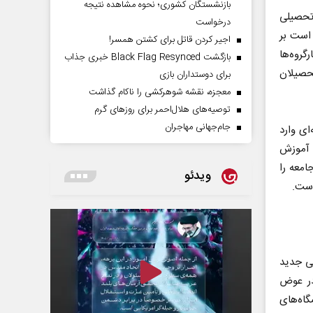
بازنشستگان کشوری؛ نحوه مشاهده نتیجه
زارتخانه برای حذف ۱۰‌هزار رشته تحصیلی
درخواست
 است بر
اجیر کردن قاتل برای کشتن همسر!
گروه‌ها
بازگشت Black Flag Resynced خبری جذاب
تحصیلان
برای دوستداران بازی
معجزه، نقشه شوهرکشی را ناکام گذاشت
توصیه‌های هلال‌احمر برای روز‌های گرم
جام‌جهانی مهاجران
ای وارد
 آموزش
امعه را
ویدئو
است.
ی جدید
در عوض
گاه‌های