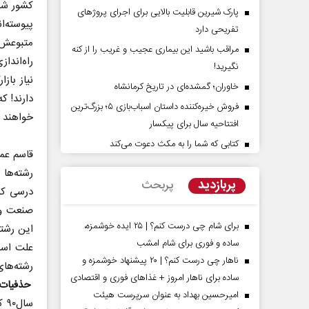
کشور شکل
پارک شیرین قابلیت‌ بالایی برای اجرای پروژهای
پیوسته‌ا
تفریحی دارد
مراقب باشید این بیماری عجیب و غریب را از کنه
نگیرید!
نیاز باز
خاوران؛ گمشده‌ای در تاریخ کرمانشاه
دارند! ک
فروش خیره‌کننده داستان اسباب‌بازی ۵؛ بزرگ‌ترین
خواهند
افتتاحیه سال برای پیکسار
شت‌پرده تهدیدات کوتاه‏‌مدت و
اربعین نماد مقاومت در برا
دعا‌های خلاف واقع آمریکا
استکبار‌
کتابی که شما را به مکث دعوت می‌کند
قاسم عمو
ین - تحلیلگر مسائل سیاسی
رحمت‌الله نوروزی - عضو کمیسیون اجتما
پربازدید
پربحث
مجلس
صنعت وجا
برای شام چی درست کنم؟ | ۲۵ ایده خوشمزه،
این رشته
ساده و فوری برای شام امشب
علت است
ناهار چی درست کنم؟ | ۲۰ پیشنهاد خوشمزه و
رشته‌های
ساده برای ناهار امروز + غذاهای فوری و اقتصادی
حذفیات 
امیرحسین بهداد به عنوان سرپرست هیئت
سا