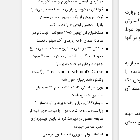
در گرمای اربعین چه بخوریم و چه نخوریم؟
گره قتل در دی‌جی پارتی با ۵۰ قسم باز می‌شود
شی وزارت
ثبت‌نام بیش از یک میلیون نفر در سماح |
وبات شورای گسترش
زائران «همیار اربعین» را نصب کنند
بود شرط
متقاضیان ارز اربعین ۱۴۰۵ بخوانند | ثبت‌نام در
برای سه سال متوالی کمتر از ۱۰دانشجو در آنها
سامانه سماح را به روز‌های آخر موکول نکنید
کاهش ۲۵ درصدی بستری مجدد با اجرای طرح
«پرستار پیگیر» | شناسایی بیش از ۳۰۰۰ مورد
مجاز به
جدید سرطان در خانواده بیماران
عده را
Castlevania: Belmont’s Curse؛ بازگشت
باشکوه شکارچیان خون‌آشام
بودن یک
روی هر لینکی کلیک نکنید، دام کلاهبرداران
حفظ آن
سایبری همین‌جاست
سرمایه‌گذاری برای رفاه؛ هزینه یا آینده‌سازی؟
بازگشت مسعود شصت‌چی با دردسر‌های تازه؛ از
د، البته
شایعه حضور در میز مذاکره تا پایان فیلمبرداری
ین بخش
«مرد سه‌هزارچهره»
استعلام وام ضروری ۷۵ میلیون تومانی