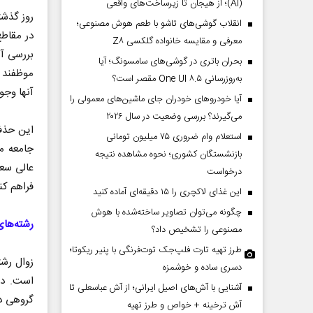
(AI)؛ از هیجان تا زیرساخت‌های واقعی
انقلاب گوشی‌های تاشو‌ با طعم هوش مصنوعی؛
در مقاطع
معرفی و مقایسه خانواده گلکسی Z۸
بررسی آی
بحران باتری در گوشی‌های سامسونگ؛ آیا
موظفند ب
به‌روزرسانی One UI ۸.۵ مقصر است؟
آنها وجود ند
آیا خودروهای خودران جای ماشین‌های معمولی را
می‌گیرند؟ بررسی وضعیت در سال ۲۰۲۶
این حذفی
استعلام وام ضروری ۷۵ میلیون تومانی
جامعه م
بازنشستگان کشوری؛ نحوه مشاهده نتیجه
عالی سعی
درخواست
فراهم ک
این غذای لاکچری را ۱۵ دقیقه‌ای آماده کنید
چگونه می‌توان تصاویر ساخته‌شده با هوش
رشته‌ها
مصنوعی را تشخیص داد؟
طرز تهیه تارت فلپ‌جک توت‌فرنگی با پنیر ریکوتا؛
زوال رش
دسری ساده و خوشمزه
است. در
آشنایی با آش‌های اصیل ایرانی؛ از آش عباسعلی تا
گروهی دی
آش ترخینه + خواص و طرز تهیه