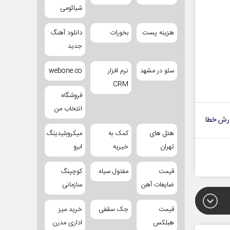
شیائومی
هزینه پست
بخورات
دانلود آهنگ
جدید
سئو در مشهد
نرم افزار
webone.co
CRM
فروشگاه
انتخاب من
رش خطا
هتل های
کمک به
میکروبلیدینگ
تهران
خیریه
ابرو
قیمت
مفتول سیاه
کوچینگ
ضایعات آهن
سازمانی
قیمت
جک سقفی
خرید میز
هبلکس
اداری مدرن