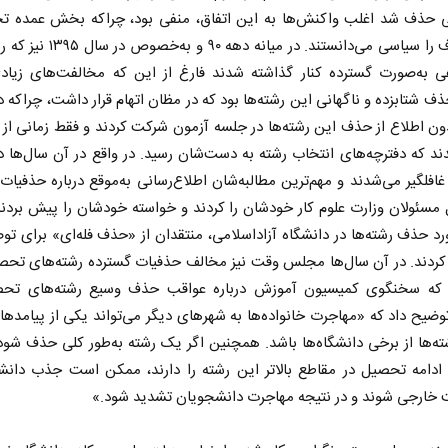
ی حذف شد اغلب واکنش‌ها به این اتفاق، منفی بود، چرا‌که بخش عمده تحل
این حذف را سیاسی می‌دانستند. در میانه دهه 
ی به‌صورت گسترده کنار گذاشته شدند فارغ از این که مخالفت‌های زیا
ف شتابزده و ناگهانی این رشته‌ها بود که در مظان اتهام قرار داشت، چراکه د
ون اطلاع از حذف این رشته‌ها در جلسه آزمون شرکت کردند و فقط زمانی از
ند که دفترچه‌های انتخاب رشته به دست‌شان رسید. در واقع در آن سال‌ها د
 غافلگیر می‌شدند و مهم‌ترین مطالبه‌شان اطلاع‌رسانی به‌موقع درباره حذفیات 
مسئولان وزارت علوم کار خودشان را کردند و خواسته خودشان را پیش بردند
رد حذف رشته‌ها در دانشگاه آزاداسلامی، منتقدان از «حذف فله‌ای» برای ت
 نخست روزنامه ها‌ی یکشنبه ۴ مردادماه
صفحات نخست روزنامه ها‌ی شنبه ۳ مردادماه
کردند. در آن سال‌ها مجلس وقت نیز مخالف حذفیات گسترده رشته‌های تحص
 که سخنگوی کمیسیون آموزش درباره عواقب حذف وسیع رشته‌های تحص
وضیح داد که «مهاجرت خانواده‌ها به شهرهای دیگر می‌تواند یکی از پیامد
ه‌ها از برخی دانشگاه‌ها باشد. همچنین اگر یک رشته به‌طور کلی حذف شو
ادامه تحصیل در مقاطع بالاتر این رشته را دارند، ممکن است جذب دانشگ
 خارجی شوند و در نتیجه مهاجرت دانشجویان تشدید شود.»