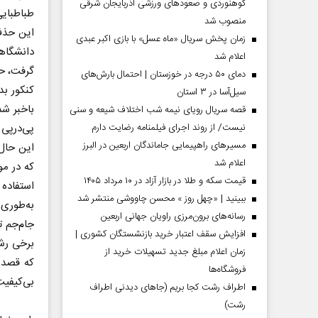
کوهنوردی و صعودهای ورزشی آذربایجان شرقی
طباطبای
منصوب شد
زمان پخش سریال «ماه عسل» با بازی اکبر عبدی
دانشگاه
اعلام شد
گرفت، حذ
دمای ۵۰ درجه در خوزستان | احتمال بارش‌های
کنکور بد
سیل‌آسا در ۳ استان
باخبر شد
قصه سریال رویای نیمه شب اختلاف شیعه و سنی
نیست/ از روند اجرای فیلمنامه رضایت دارم
پی‌در‌پی
مسیر‌های راهپیمایی جاماندگان اربعین در البرز
این حال 
اعلام شد
که در مو
مردادماه
صفحات نخست روزنامه ها‌ی‌سه‌شنبه ۶ مردادماه
صفحات
قیمت سکه و طلا در بازار آزاد در ۱۰ مرداد ۱۴۰۵
استفاده 
ببینید | «چهل روز » محسن چاووشی منتشر شد
به‌طوری
رسانه‌های برون‌مرزی راویان جهانی اربعین
جام‌جم ت
افزایش سقف اعتبار خرید بازنشستگان کشوری |
برخی رشت
زمان اعلام مبلغ جدید تسهیلات خرید از
که قصد 
فروشگاه‌ها
بی‌کیفیت
اطراف رشت کجا بریم (جاهای دیدنی اطراف
رشت)