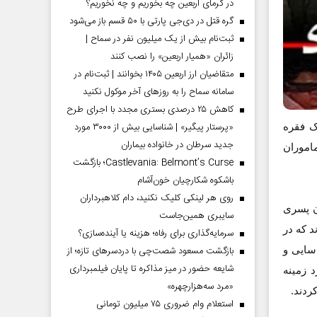
در گرمای اربعین چه بخوریم و چه نخوریم؟
گره قتل در دی‌جی پارتی با ۵۰ قسم باز می‌شود
ثبت‌نام بیش از یک میلیون نفر در سماح |
زائران «همیار اربعین» را نصب کنند
متقاضیان ارز اربعین ۱۴۰۵ بخوانند | ثبت‌نام در
سامانه سماح را به روز‌های آخر موکول نکنید
کاهش ۲۵ درصدی بستری مجدد با اجرای طرح
«پرستار پیگیر» | شناسایی بیش از ۳۰۰۰ مورد
ک فقره
جدید سرطان در خانواده بیماران
اموران
Castlevania: Belmont’s Curse؛ بازگشت
باشکوه شکارچیان خون‌آشام
روی هر لینکی کلیک نکنید، دام کلاهبرداران
ن پسری
سایبری همین‌جاست
 که در
سرمایه‌گذاری برای رفاه؛ هزینه یا آینده‌سازی؟
اسایی و
بازگشت مسعود شصت‌چی با دردسر‌های تازه؛ از
شایعه حضور در میز مذاکره تا پایان فیلمبرداری
 زمینه
«مرد سه‌هزارچهره»
استعلام وام ضروری ۷۵ میلیون تومانی