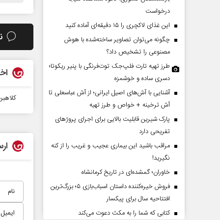
درخواست
این غذای لاکچری را ۱۵ دقیقه‌ای آماده کنید
ن
چگونه می‌توان تصاویر ساخته‌شده با هوش
مصنوعی را تشخیص داد؟
طرز تهیه تارت فلپ‌جک توت‌فرنگی با پنیر ریکوتا؛
اخب
دسری ساده و خوشمزه
آشنایی با آش‌های اصیل ایرانی؛ از آش عباسعلی تا
کلاهبر
دات کوتاه‏‌مدت و
اربعین نماد مقاومت در برابر
آش ترخینه + خواص و طرز تهیه
اقع آمریکا
استکبار‌
پارک شیرین قابلیت‌ بالایی برای اجرای پروژهای
تفریحی دارد
 مسائل سیاسی
رحمت‌الله نوروزی - عضو کمیسیون اجتماعی
دکتر
ارس
مراقب باشید این بیماری عجیب و غریب را از کنه
مجلس
تهران
نگیرید!
خاوران؛ گمشده‌ای در تاریخ کرمانشاه
فروش خیره‌کننده داستان اسباب‌بازی ۵؛ بزرگ‌ترین
افتتاحیه سال برای پیکسار
کتابی که شما را به مکث دعوت می‌کند