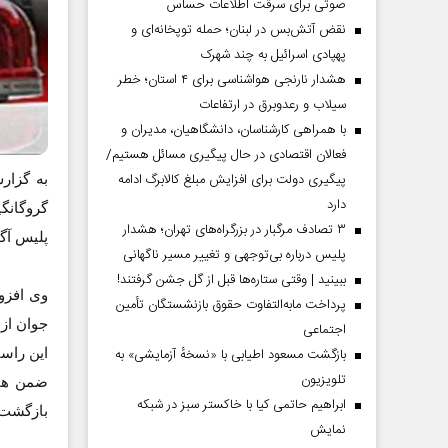
صوتی برای سرقت اطلاعات حساس
نقض آتش‌بس در لبنان؛ حمله توپخانه‌ای و
پهپادی اسرائیل به چند شهرک
هشدار نارنجی هواشناسی برای ۴ استان؛ خطر
سیلاب و رعدوبرق در ارتفاعات
با همراهی کارشناسان، دانشگاهیان، مدیران و
فعالان اقتصادی در حال پیگیری مسائل هستیم/
پیگیری دولت برای افزایش مبلغ کالابرگ ادامه
به گزا
دارد
گروگانگ
۳ تصادف مرگبار در بزرگراه‌های تهران؛ هشدار
پلیس آگ
پلیس درباره بی‌توجهی و تغییر مسیر ناگهانی
ببینید | وقتی ستاره‌ها قبل از گل جشن گرفتند!
وی افزو
پرداخت مابه‌التفاوت حقوق بازنشستگان تأمین
جوان از
اجتماعی
این راست
بازگشت مسعود اطیابی با «نسخهٔ آزمایشی» به
تلویزیون
ضمن هما
ابراهیم حاتمی کیا با خاکستر سبز در شبکه
بازگشت این جو
نمایش