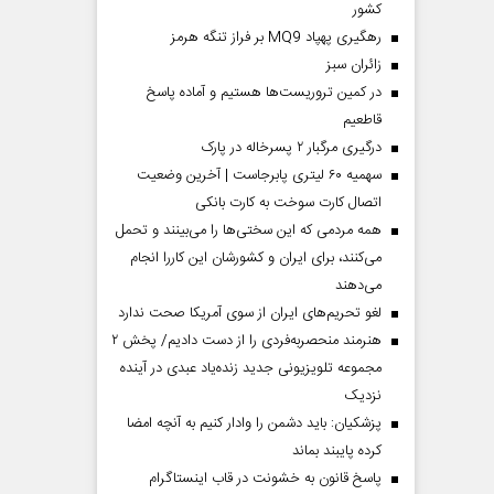
کشور
رهگیری پهپاد MQ9 بر فراز تنگه هرمز
‌زائران سبز
در کمین تروریست‌ها هستیم و آماده پاسخ
قاطعیم
درگیری مرگبار ۲ پسرخاله در پارک
سهمیه ۶۰ لیتری پابرجاست | آخرین وضعیت
اتصال کارت سوخت به کارت بانکی
همه مردمی که این سختی‌ها را می‌بینند و تحمل
می‌کنند، برای ایران و کشورشان این کاررا انجام
می‌دهند
لغو تحریم‌های ایران از سوی آمریکا صحت ندارد
هنرمند منحصر‌به‌فردی را از دست دادیم/ پخش ۲
مجموعه تلویزیونی جدید زنده‌یاد عبدی در آینده
نزدیک
پزشکیان: باید دشمن را وادار کنیم به آنچه امضا
کرده پایبند بماند
پاسخ قانون به خشونت در قاب اینستاگرام