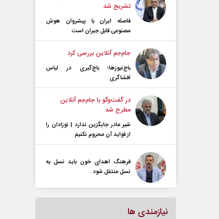
تشریح شد
فاصله ایران با پیشرو‌ان هوش
مصنوعی قابل جبران است
جام‌جم آنلاین بررسی کرد
باج‌نیوزها؛ باج‌گیری در لباس
افشاگری
در گفت‌و‌گو با جام‌جم آنلاین
مطرح شد
شیر مادر جایگزین ندارد | نوزادان را
از فواید آن محروم نکنیم
فرهنگ اهدای خون باید نسل به
نسل منتقل شود
نیازمندی ها