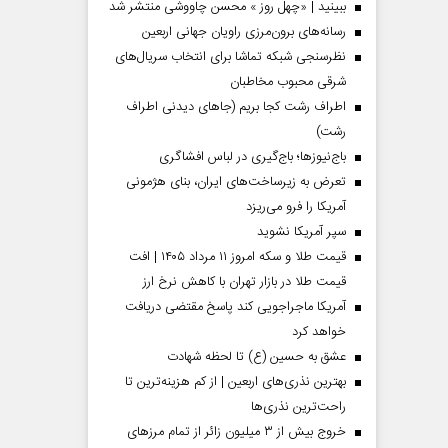
ببینید | «چهل روز » محسن چاووشی منتشر شد
رسانه‌های برون‌مرزی راویان جهانی اربعین
نظرسنجی شبکه تماشا برای انتخاب سریال‌های
شرقی محبوب مخاطبان
اطراف رشت کجا بریم (جاهای دیدنی اطراف
رشت)
باج‌نیوزها؛ باج‌گیری در لباس افشاگری
تعرض به زیرساخت‌های ایران، بنای هژمونی
آمریکا را فرو می‌ریزد
سپر آمریکا نشوید
قیمت طلا و سکه امروز ۱۱ مرداد ۱۴۰۵ | افت
قیمت طلا در بازار تهران با کاهش نرخ ارز
آمریکا ماجراجویی کند پاسخ مقتضی دریافت
خواهد کرد
عشق به حسین (ع) تا لحظه شهادت
بهترین نذری‌های اربعین | از کم هزینه‌ترین تا
راحت‌ترین نذری‌ها
خروج بیش از ۳ میلیون زائر از تمام مرز‌های