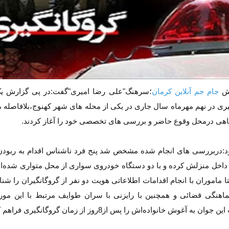
رش
جام جم آنلاین کرمان
؛سرهنگ"علی رضا امیری"گفت:در پی گزارش ی
یری در نهم مهرماه سال جاری در یکی از محله های شهر کهنوج،بلافاصله م
اهی درمحل وقوع حاضر و بررسی های تخصصی خود را آغاز کردند.
د:دربررسی های انجام شده مشخص شد پنج فرد ناشناس اقدام به ربود
 داخل منزلش كرده و با دو دستگاه خودروی سواری از محل متواری شده‌اند
ا ماموران با انجام اقدامات اطلاعاتی هویت دو نفر از گروگانگیران را شن
هنگی قضائی و همچنین با رایزنی با سران طوایف مرتبط با این مورد
ان به آغوش خانواده‌اش را پس از8روز از زمان گروگانگیری فراهم کردند.