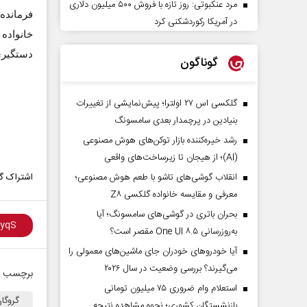
مرد عنکبوتی: روز تازه با فروش ۵۰۰ میلیون دلاری
فرمانده
در آمریکا رکوردشکنی کرد
خانواده
دستگیری
گوناگون
گلکسی اس ۲۷ اولترا؛ پیش‌نمایشی از تغییرات
بنیادین در پرچمدار بعدی سامسونگ
رشد خیره‌کننده بازار توکن‌های هوش مصنوعی
(AI)؛ از هیجان تا زیرساخت‌های واقعی
اشتراک گذ
انقلاب گوشی‌های تاشو‌ با طعم هوش مصنوعی؛
معرفی و مقایسه خانواده گلکسی Z۸
بحران باتری در گوشی‌های سامسونگ؛ آیا
به‌روزرسانی One UI ۸.۵ مقصر است؟
آیا خودروهای خودران جای ماشین‌های معمولی را
می‌گیرند؟ بررسی وضعیت در سال ۲۰۲۶
برچسب ه
استعلام وام ضروری ۷۵ میلیون تومانی
گروگان گی
بازنشستگان کشوری؛ نحوه مشاهده نتیجه