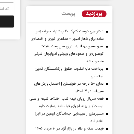
پربازدید
پربحث
ناهار چی درست کنم؟ | ۲۰ پیشنهاد خوشمزه و
ساده برای ناهار امروز + غذاهای فوری و اقتصادی
امیرحسین بهداد به عنوان سرپرست هیئت
کوهنوردی و صعودهای ورزشی آذربایجان شرقی
منصوب شد
پرداخت مابه‌التفاوت حقوق بازنشستگان تأمین
اجتماعی
مردادماه
صفحات نخست روزنامه ها‌ی‌سه‌شنبه ۶ مردادماه
صفحات
دمای ۵۰ درجه در خوزستان | احتمال بارش‌های
سیل‌آسا در ۳ استان
قصه سریال رویای نیمه شب اختلاف شیعه و سنی
نیست/ از روند اجرای فیلمنامه رضایت دارم
مسیر‌های راهپیمایی جاماندگان اربعین در البرز
اعلام شد
قیمت سکه و طلا در بازار آزاد در ۱۰ مرداد ۱۴۰۵