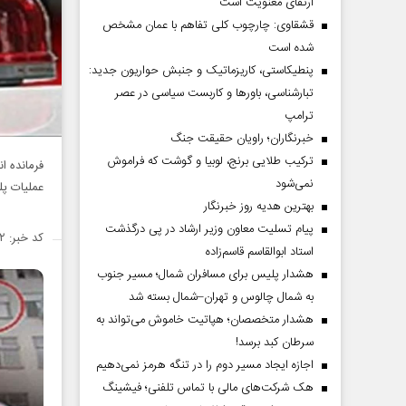
ارتقای معنویت است
قشقاوی: چارچوب کلی تفاهم با عمان مشخص
شده است
پنطیکاستی، کاریزماتیک و جنبش حواریون جدید:
تبارشناسی، باور‌ها و کاربست سیاسی در عصر
ترامپ
خبرنگاران؛ راویان حقیقت جنگ
ترکیب طلایی برنج، لوبیا و گوشت که فراموش
نمی‌شود
عملیات پل
بهترین هدیه روز خبرنگار
پیام تسلیت معاون وزیر ارشاد در پی درگذشت
کد خبر: ۱۴۲۵۵۳۲
استاد ابوالقاسم قاسم‌زاده
هشدار پلیس برای مسافران شمال؛ مسیر جنوب
به شمال چالوس و تهران–شمال بسته شد
هشدار متخصصان؛ هپاتیت خاموش می‌تواند به
سرطان کبد برسد!
اجازه ایجاد مسیر دوم را در تنگه هرمز نمی‌دهیم
هک شرکت‌های مالی با تماس تلفنی؛ فیشینگ