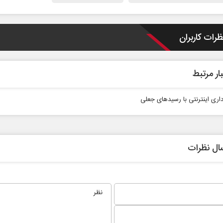
ظرات کاربران
ار مرتبط
داری اینترنتی با رسیدهای جعلی
همه مدافع حرم هستیم
حکایت یک تاریخ و د
نرگس خانعلی‌زاده - رو
 حکیمه سقای بی‌ریا - استادیار دانشگاه
ال نظرات