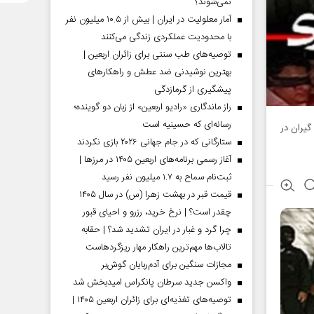
نمی‌شوند؟
آمار معلولیت در ایران | بیش از ۱۰.۵ میلیون نفر
با محدودیت عملکردی زندگی می‌کنند
توصیه‌های طب سنتی برای زائران اربعین |
بهترین نوشیدنی ضد عطش و راهکارهای
پیشگیری از گرمازدگی
راز ماندگاری «رادیو اربعین» از زبان دو گوینده؛
رسانه‌ای که حسینیه است
ت8روز از دست گروگان گیران در
ستارگانی که در جام جهانی ۲۰۲۶ بازی نکردند
آغاز رسمی برنامه‌های اربعین ۱۴۰۵ در مرز‌ها |
ثبت‌نام سماح به ۱.۷ میلیون نفر رسید
قیمت قبر در بهشت زهرا (س) در سال ۱۴۰۵
چقدر است؟ | نرخ خرید، رزرو و احیای قبور
چرا گرد و غبار در ایران تشدید شد؟ | حقابه
تالاب‌ها مهم‌ترین راهکار مهار ریزگردهاست
مجازات سنگین برای آدم‌ربایان گوش‌بر
واکسن جدید سرطان پانکراس امیدبخش شد
توصیه‌های تغذیه‌ای برای زائران اربعین ۱۴۰۵ |