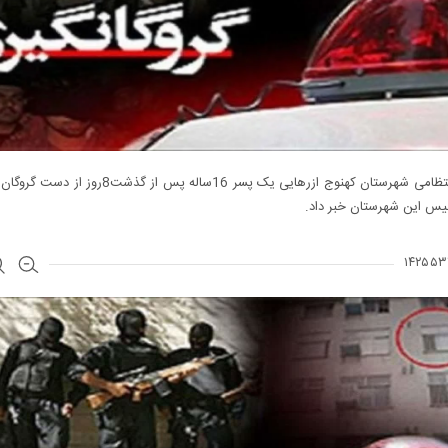
فرمانده انتظامی شهرستان کهنوج ازرهایی یک پسر 16ساله پس از گذش
یس این شهرستان خبر داد.