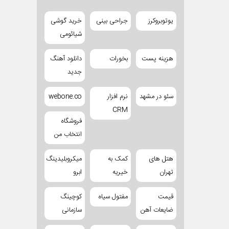
یوتوبروکرز
جراحی بینی
خرید گوشی
شیائومی
هزینه پست
بخورات
دانلود آهنگ
جدید
سئو در مشهد
نرم افزار
webone.co
CRM
فروشگاه
انتخاب من
هتل های
کمک به
میکروبلیدینگ
تهران
خیریه
ابرو
قیمت
مفتول سیاه
کوچینگ
ضایعات آهن
سازمانی